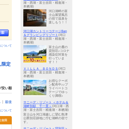
湖・西湖・富士吉田・精進湖・
本栖湖)
河口湖畔の富
士山展望風呂
の宿で温泉を
楽しもう！！
河口湖カントリーコテージBan
＆グランピングリゾート
(河口
湖・西湖・富士吉田・精進湖・
本栖湖)
ンについて
富士山の麓の
貸別荘♪コロナ
感染症対策を
行っていま
す！！
ん限定
ＶＩＬＬＡ ＢＯＮＤＳ
(河口
湖・西湖・富士吉田・精進湖・
本栖湖)
お得なクーポ
ン配布中♪♪プ
が安い順
ライベートコ
テージでゆっ
くり満喫♪
へ
最後
サニーデ・リゾート ＜ホテル＆
湖畔別邸 千一景＞
(河口湖・西
湖・富士吉田・精進湖・本栖湖)
金について
富士山を河口湖越しに望む島津
公爵別荘跡地に佇む湖畔の宿で
士吉田
す。
サニーデ・リゾート＜貸別荘＞