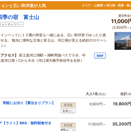
ションと広い和洋室が人気
エリア：
山梨県 > 河口湖・西湖・富
最安料金(
四季の宿 富士山
11,00
フォトギャラリー
（5,500円～
ツインベッドに１０畳の和室も一緒にある、広い和洋室でゆったり過
ごせる。 観光に便利な立地と富士山、河口湖が見える絶好のロケーシ
ン♪
【アクセス】
富士急河口湖駅～湖畔周遊バスで５分、中
MAP
央道河口湖ＩCから８分（河口湖大橋手前信号を右折）
大人1名
合計
(税込)
(
 気軽にお泊り【素泊まりプラン】
19,800
9,900円～
和洋室
食事なし
ア【ライト】BBQ・無料朝食付き
35,200
17,600円～
和洋室