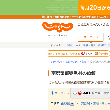
国内旅行・海外旅行や宿・ホテルの宿泊予約はじゃらんnet
こんにちは♪ゲストさん
じ
宿・ホテル
宿・ホテル
出張ビジネス
温泉・露天
高級宿
ポイントがたまる・つかえる
ホテル予約
>
山梨のホテル・宿泊
>
南都留郡鳴沢村の
南都留郡鳴沢村の旅館
じゃらん.net掲載の南都留郡鳴沢村の旅館情
宿・ホテル
航空券＋宿泊
＞
山梨県
河口湖・西湖・富士