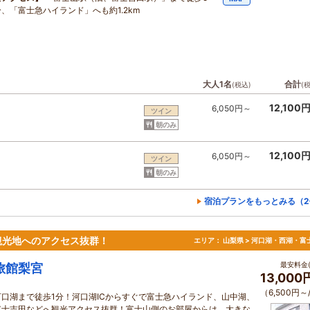
分、「富士急ハイランド」へも約1.2km
大人1名
合計
(税込)
(
12,100
6,050円～
ツイン
朝のみ
12,100
6,050円～
ツイン
朝のみ
宿泊プランをもっとみる（2
観光地へのアクセス抜群！
エリア：
山梨県 > 河口湖・西湖・富
最安料金(
旅館梨宮
13,00
（6,500円～
河口湖まで徒歩1分！河口湖ICからすぐで富士急ハイランド、山中湖、
富士吉田などへ観光アクセス抜群！富士山側のお部屋からは、大きな