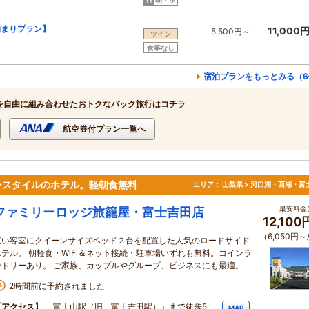
朝・夕
泊まりプラン】
11,000
5,500円～
ツイン
食事なし
宿泊プランをもっとみる（6
を自由に組み合わせたおトクなパック旅行はコチラ
航空券付プラン一覧へ
ンスタイルのホテル。軽朝食無料
エリア：
山梨県 > 河口湖・西湖・富
最安料金(
ファミリーロッジ旅籠屋・富士吉田店
12,10
（6,050円～
広い客室にクイーンサイズベッド２台を配置した人気のロードサイド
ホテル。 朝軽食・WiFi＆ネット接続・駐車場いずれも無料。コインラ
ンドリーあり。 ご家族、カップルやグループ、ビジネスにも最適。
2時間前に予約されました
【アクセス】
「富士山駅（旧、富士吉田駅）」まで徒歩5
MAP