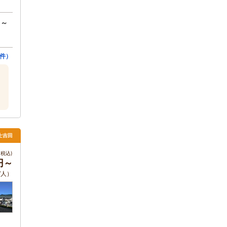
円～
件）
士吉田
税込)
0円～
/人）