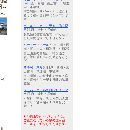
税込)
(河口湖・西湖・富士吉田・精進
0円～
湖・本栖湖)
河口湖畔のリゾート内に点在す
/人）
る１５棟の貸別荘〈自炊可〉で
す！
ホテル１－２－３甲府・信玄温
泉
(甲府・湯村・昇仙峡)
お気軽に信玄温泉で ゆったり
した時間を過ごしませんか？
パディーフィールド
(河口湖・西
湖・富士吉田・精進湖・本栖湖)
富士山麓の自然と、時を過ご
す。旅に落ち着いた休息をどう
ぞ。
秀峰閣 湖月
(河口湖・西湖・富
士吉田・精進湖・本栖湖)
河口湖沿いの富士山を全室・庭
税込)
園・露天から一望！湖畔の温泉
旅館
円～
スーパーホテル甲府昭和インタ
ー
(甲府・湯村・昇仙峡)
＜無料＞朝食、男女入替の大浴
場有り！駐車場も１００台完
備！！
円～
※「注目の宿・ホテル」とは、
ご覧になっている県の注目宿・
ホテルをご紹介しております。
を指