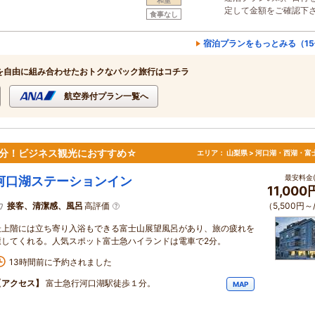
定して金額をご確認下
食事なし
宿泊プランをもっとみる（1
を自由に組み合わせたおトクなパック旅行はコチラ
航空券付プラン一覧へ
2分！ビジネス観光におすすめ☆
エリア：
山梨県 > 河口湖・西湖・富
最安料金(
河口湖ステーションイン
11,00
接客、清潔感、風呂
高評価
（5,500円～
最上階には立ち寄り入浴もできる富士山展望風呂があり、旅の疲れを
癒してくれる。人気スポット富士急ハイランドは電車で2分。
13時間前に予約されました
【アクセス】
富士急行河口湖駅徒歩１分。
MAP