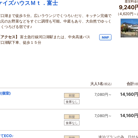
最安料金(
ケイズハウスＭｔ．富士
9,24
（4,620円～
河口湖まで徒歩５分。広いラウンジでくつろいだり、キッチン完備で
地元のお野菜などをすぐに調理も可能。中庭もあり、大自然でゆっく
りくつろげる宿です♪
【アクセス】
富士急行線河口湖駅または、中央高速バス
MAP
河口湖駅下車、徒歩１５分
大人1名
合計
(税込)
(
(個室)
14,160
7,080円～
和室
食事なし
14,160
7,080円～
和室
食事なし
ECO♪
連泊プランの為、日付
和室