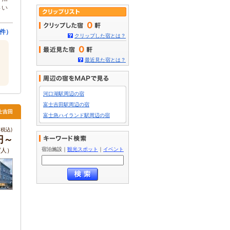
さい
0
5件）
クリップした宿とは？
0
最近見た宿とは？
河口湖駅周辺の宿
富士吉田駅周辺の宿
士吉田
富士急ハイランド駅周辺の宿
税込)
0円～
宿泊施設
｜
観光スポット
｜
イベント
/人）