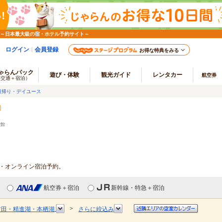
 ～日本最大級の宿・ホテル予約サイト～
ログイン
会員登録
お得な特典をみる
ゃらんパック
遊び・体験
観光ガイド
レンタカー
航空券
（交通＋宿泊）
日帰り・デイユース
旅館
報・オンライン宿泊予約。
航空券＋宿泊
新幹線・特急＋宿泊
＞
吉田・精進湖・本栖湖
さらに絞込み