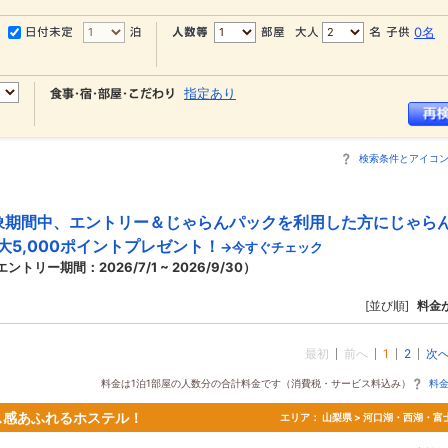
0名
指定あり
検索条件とアイコ
象期間中、エントリー＆じゃらんパックを利用した方にじゃら
大5,000ポイントプレゼント！
→今すぐチェック
エントリー期間：2026/7/1 ~ 2026/9/30）
[並び順]
料金
最初
前へ
1
2
次
料金は1泊1部屋の人数分の合計料金です（消費税・サービス料込み）
料
ス感あふれるホステル！
エリア：
山梨県 > 河口湖・西湖・富