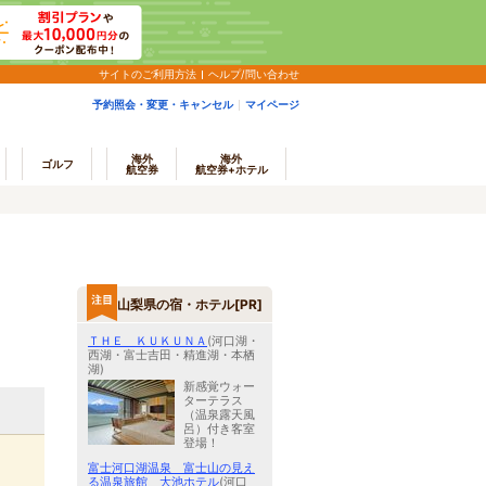
サイトのご利用方法
ヘルプ/問い合わせ
予約照会・変更・キャンセル
マイページ
海外
海外
ゴルフ
航空券
航空券+ホテル
山梨県の宿・ホテル[PR]
ＴＨＥ ＫＵＫＵＮＡ
(河口湖・
西湖・富士吉田・精進湖・本栖
湖)
新感覚ウォー
ターテラス
（温泉露天風
呂）付き客室
登場！
富士河口湖温泉 富士山の見え
る温泉旅館 大池ホテル
(河口