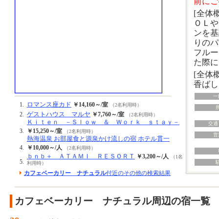
前にご
[全体
ＯＬや
ンを基
りのパ
フルー
た際に
[全体
香ばし
一
ロマンス座カド
1.
￥14,160～/室
（2名利用時）
ゲストハウス マルヤ
2.
￥7,760～/室
（2名利用時）
Ｋｉｔｅｎ －Ｓｌｏｗ ＆ Ｗｏｒｋ ｓｔａｙ－
交通
3.
￥15,250～/室
（2名利用時）
営
熱海温泉 お部屋食と源泉かけ流しの宿 ホテル貫一
4.
￥10,000～/人
（2名利用時）
ｂｎｂ＋ ＡＴＡＭＩ ＲＥＳＯＲＴ
￥3,200～/人
（1名
5.
利用時）
カフェベーカリー ナチュラル
付近のその他の検索結果
カフェベーカリー ナチュラル周辺の宿一覧