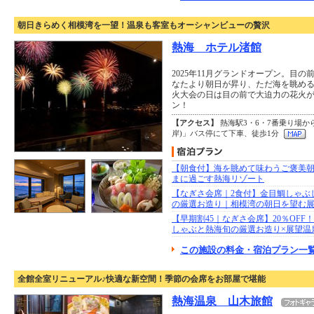
朝日きらめく相模湾を一望！温泉も客室もオーシャンビューの贅沢
熱海 ホテル渚館
2025年11月グランドオープン。目
なたより朝日が昇り、ただ海を眺め
火大会の日は目の前で大迫力の花火
ン！
【アクセス】
熱海駅3・6・7番乗り場か
岸)」バス停にて下車、徒歩1分
【朝食付】海を眺めて味わうご褒美
まに過ごす熱海リゾート
【なぎさ会席｜2食付】金目鯛しゃぶ
の厳選お造り｜相模湾の朝日を望む
【早期割45｜なぎさ会席】20％OFF
しゃぶと熱海旬の厳選お造り×展望温
この施設の料金・宿泊プラン一覧
全館全室リニューアル♪快適な新空間！季節の会席をお部屋で堪能
熱海温泉 山木旅館