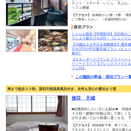
テンツ「ステーキ・いくら・天ぷら」
ッフェ開催
【アクセス】
熱海駅から3番・6番・7
にて降車ください。 （所要時間約7分）
じゃらん限定【早期割30】30日前の
ランより最大15％OFF！《ビュッフ
【50歳以上＆平日＆室数限定】通常
15％OFFの平日最安値プラン《ビュ
食付》
【スタンダードプラン】プライベー
リゾートライフ【ブレックファスト
フェ付】
この施設の料金・宿泊プラン一覧
海まで徒歩３０秒。貸切天然温泉風呂付き、女性も安心の素泊まり宿
旅荘 天城
■経費節約したい方にお勧め■ JR
３０秒！建物の外観は決して新しく
が行き届いており快適に過ごせる。
【アクセス】
JR熱海駅下車、車で７分。
で６０分、R１３５に入り、親水公園そ