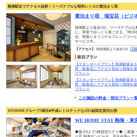
熱海駅近でアクセス抜群！リーズナブルな昭和レトロの素泊まり宿
素泊まり宿 瑞宝荘（ビジ
熱海駅より徒歩5分。リーズナブルな
に、和室でゆっくり過ごせる。7時3
合、朝食にオリジナルブレンドコー
サービス中。
【アクセス】
JR熱海駅より徒歩5分
【スタンダードプラン】熱海駅徒歩
所・飲食店にアクセス良好☆熱海を
プラン☆
【スタンダードプラン】熱海駅徒歩
所・飲食店にアクセス良好☆熱海を
プラン☆
この施設の料金・宿泊プラン一覧
WEHOMEグループ5棟目■平成レトロチックな1日1組限定貸切お宿
WE HOME STAY 熱海・来
◆最大8人で1棟貸切ステイ◆ ご家
り可 熱海サンビーチ、花火会場へア