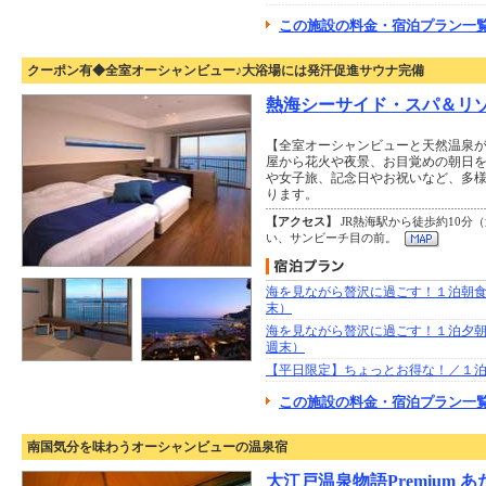
この施設の料金・宿泊プラン一覧
クーポン有◆全室オーシャンビュー♪大浴場には発汗促進サウナ完備
熱海シーサイド・スパ＆リ
【全室オーシャンビューと天然温泉
屋から花火や夜景、お目覚めの朝日
や女子旅、記念日やお祝いなど、多
ります。
【アクセス】
JR熱海駅から徒歩約10分
い、サンビーチ目の前。
海を見ながら贅沢に過ごす！１泊朝食
末）
海を見ながら贅沢に過ごす！１泊夕朝
週末）
【平日限定】ちょっとお得な！／１
この施設の料金・宿泊プラン一覧
南国気分を味わうオーシャンビューの温泉宿
大江戸温泉物語Premium あ