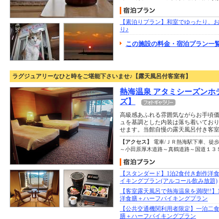
【素泊りプラン】和室でゆったり、
り♪
この施設の料金・宿泊プラン一覧
ラグジュアリーなひと時をご堪能下さいませ♪【露天風呂付客室有】
熱海温泉 アタミシーズンホ
ズ】
高級感あふれる雰囲気ながらお手頃
ュを基調とした内装は落ち着いてお
せます。当館自慢の露天風呂付き客
【アクセス】
電車/ＪＲ熱海駅下車、徒歩
～小田原厚木道路～真鶴道路～国道１３
【スタンダード】1泊2食付き創作洋
イキングプラン(アルコール飲み放題)
【客室露天風呂で熱海温泉を満喫!!】
洋食膳＋ハーフバイキングプラン
【公共交通機関利用者限定】一泊二
膳＋ハーフバイキングプラン