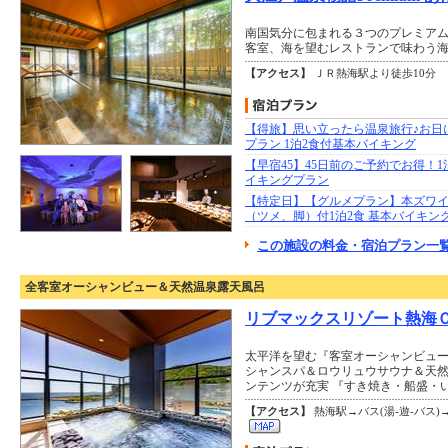
南国気分に包まれる３つのプレミア
客室、海を望むレストランで味わう
【アクセス】
ＪＲ熱海駅より徒歩10分
【得旅】思い立ったら温泉旅行♪お日
プラン 1泊2食付基本バイキング
【早宿45】45日前のご予約でお得！1
イキングプラン
【特定日】【グルメプラン】本ズワ
（ツメ、脚）付1泊2食 基本バイキン
この施設の料金・宿泊プラン一覧
全客室オーシャンビュー＆天然温泉露天風呂
リブマックスリゾート熱海
太平洋を望む『客室オーシャンビュ
シャンスパ＆ロウリュウサウナ＆天
ンテンツが充実 『すき焼き・船盛・
【アクセス】
熱海駅→バス(湯-遊-バス