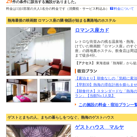
29
件の条件に該当する施設がありました。
料金は1泊1部屋の大人1名分の料金です（消費税・サービス料込み）
料金について
熱海最後の映画館 ロマンス座の隣 物語が始まる裏路地のホステル
ロマンス座カド
レトロな街並みの残る温泉地・熱海
けていた映画館『ロマンス座』のす
座」の路地裏ホステル。飲食店は周
まで徒歩4分。
【アクセス】
東海道線「熱海駅」から徒
【素泊まり】朝食なしの「気軽に素
【早割30】熱海の滞在計画を膨らま
【朝食付き】スタンダードな「熱海
ラン」【当館No.1人気】
この施設の料金・宿泊プラン一覧
ゲストとまちの人、まちの暮らしをつなぐ、熱海のゲストハウス
ゲストハウス マルヤ