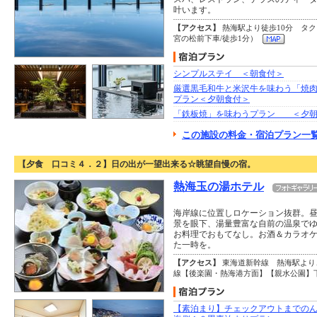
叶います。
【アクセス】
熱海駅より徒歩10分 タク
宮の松前下車/徒歩1分）
シンプルステイ ＜朝食付＞
厳選黒毛和牛と米沢牛を味わう「焼肉
プラン＜夕朝食付＞
「鉄板焼」を味わうプラン ＜夕朝
この施設の料金・宿泊プラン一覧
【夕食 口コミ４．２】日の出が一望出来る☆眺望自慢の宿。
熱海玉の湯ホテル
海岸線に位置しロケーション抜群。
景を眼下、湯量豊富な自前の温泉で
お料理でおもてなし。お酒＆カラオ
た一時を。
【アクセス】
東海道新幹線 熱海駅より
線【後楽園・熱海港方面】【親水公園】
【素泊まり】チェックアウトまでの