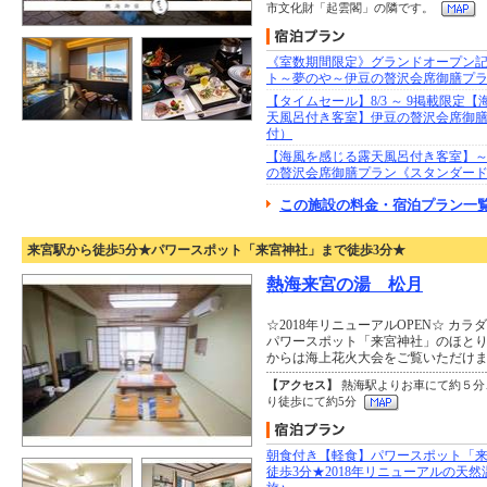
市文化財「起雲閣」の隣です。
《室数期間限定》グランドオープン
ト～夢のや～伊豆の贅沢会席御膳プラ
【タイムセール】8/3 ～ 9掲載限定
天風呂付き客室】伊豆の贅沢会席御膳
付）
【海風を感じる露天風呂付き客室】
の贅沢会席御膳プラン《スタンダード
この施設の料金・宿泊プラン一覧
来宮駅から徒歩5分★パワースポット「来宮神社」まで徒歩3分★
熱海来宮の湯 松月
☆2018年リニューアルOPEN☆ カ
パワースポット「来宮神社」のほとり
からは海上花火大会をご覧いただけ
【アクセス】
熱海駅よりお車にて約５分
り徒歩にて約5分
朝食付き【軽食】パワースポット「
徒歩3分★2018年リニューアルの天