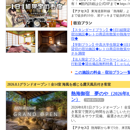
有！ ■館内詳細は公式HPまで■ https://wehome
【アクセス】
東海道新幹線「熱海駅」よ
まで徒歩約10分、渚デッキまで徒歩約3
【スタンダードプラン】◆1日1組限
宿泊施設◆レトロ商店街散策や熱海
喫◆
【学割プラン】中高大学生限定◆1日
貸切の宿泊施設◆レトロ商店街散策
チを満喫
【法人限定プラン】ワーケーション
行歓迎◆貸出備品無料特典【じゃら
この施設の料金・宿泊プラン一覧
2026.8.1グランドオープン！全14室 海風を感じる露天風呂付き客室
熱海御宿 夢のや（2026年
ン）
2026年8月1日グランドオープン！ 
き客室で贅沢な時間をお過ごしいただ
天風呂＆サウナ完備。 厳選された伊
い。
【アクセス】
熱海駅から車で5分、来宮駅