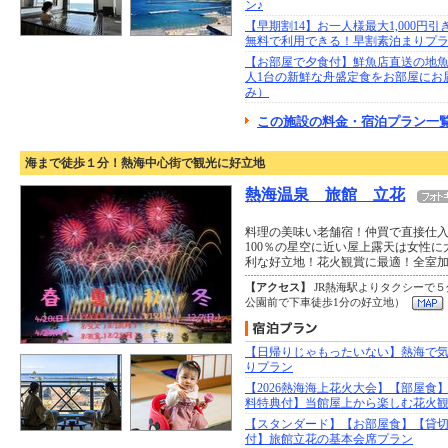
ン♪
【早期割14】お一人様最大1,000円
無料で利用できる！早割素泊まりプ
【お部屋で夕食付】鮮魚店直送の地
人1台の新鮮な舟盛定食をお部屋にお
み）
この施設の料金・宿泊プラン一覧
海まで徒歩１分！熱海中心街で観光に好立地
熱海温泉 旅館 立花
料理の美味い老舗宿！仲買で直接仕
100％の星空に近い屋上露天は女性
利な好立地！花火観賞に最適！全室加
【アクセス】
JR熱海駅よりタクシーで５
公園前で下車徒歩1分の好立地）
【日帰りじゃもったいない】熱海で
りプラン
【2026熱海海上花火大会】【部屋食
料特典付】当館屋上から楽しむ花火
【スタンダード】【お部屋食】【貸
付】旅館立花の基本会席プラン