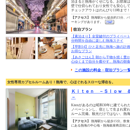
泊まると熱海がくせになる。お部屋
壁で仕切られており女性でも安心し
チェックアウトはのんびり11時まで
【アクセス】
熱海駅から徒歩約15分、
ーキングがあります。
【素泊まり】全室鍵付のプライベー
分時間を自由に楽しむ熱海ステイ
【早割14】ひと足先に熱海へ旅の計
お得なプラン
【あさごはん】朝から干物を焼く豊
心ゆくまで自分を癒やす、熱海の朝
この施設の料金・宿泊プラン一覧
女性専用カプセルルームあり！熱海で、心ほぐれるスローな滞在を。
Ｋｉｔｅｎ －Ｓｌｏｗ 
－
Kitenがあるのは昭和30年に建てら
ノベーションし、宿として生まれ変
ルーム完備。観光だけではない、熱
【アクセス】
熱海駅から徒歩15分。飲
にある熱海の中心地・熱海銀座商店街に