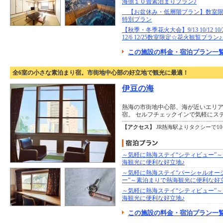
海側１０畳素泊まりプラン♪
【お盆休み・低層階プラン】数室限
特別プラン
【秋季・冬季花火大会】9/13 10/12 10/25 
12/6 12/25数室限定☆花火観覧プラ
この施設の料金・宿泊プラン一覧
全6室の小さな素泊まり宿。市街地中心部の好立地で観光に最適！
伊豆の海
熱海の市街地中心部、海が近いエリ
宿。 セルフチェックインで気軽にス
【アクセス】
JR熱海駅よりタクシーで1
～気軽に熱海ステイ“シティビュー”
海観光に便利な好立地♪
～気軽に熱海ステイ“パーシャルオー
ー”～素泊まりで熱海観光に便利な好
～気軽に熱海ステイ“シティビュー”
海観光に便利な好立地♪
この施設の料金・宿泊プラン一覧