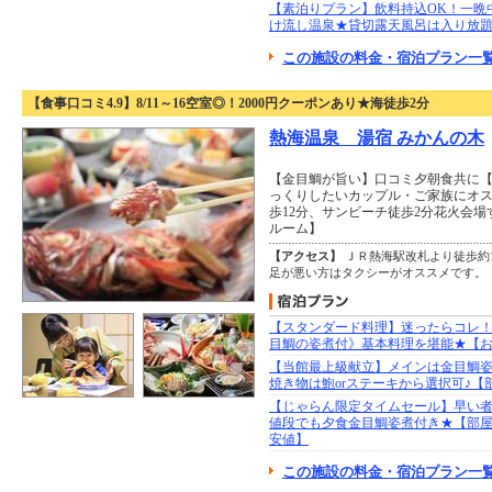
【素泊りプラン】飲料持込OK！一晩
け流し温泉★貸切露天風呂は入り放題
この施設の料金・宿泊プラン一覧
【食事口コミ4.9】8/11～16空室◎！2000円クーポンあり★海徒歩2分
熱海温泉 湯宿 みかんの木
【金目鯛が旨い】口コミ夕朝食共に【4
っくりしたいカップル・ご家族にオス
歩12分、サンビーチ徒歩2分花火会場
ルーム】
【アクセス】
ＪＲ熱海駅改札より徒歩約
足が悪い方はタクシーがオススメです。
【スタンダード料理】迷ったらコレ
目鯛の姿煮付》基本料理を堪能★【
【当館最上級献立】メインは金目鯛
焼き物は鮑orステーキから選択可♪【
【じゃらん限定タイムセール】早い
値段でも夕食金目鯛姿煮付き★【部
安値】
この施設の料金・宿泊プラン一覧