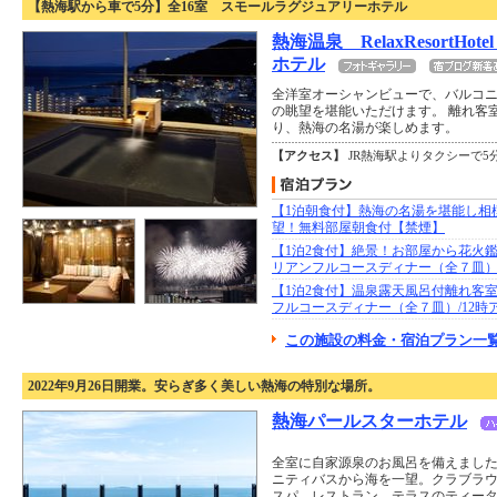
【熱海駅から車で5分】全16室 スモールラグジュアリーホテル
熱海温泉 RelaxResortH
ホテル
全洋室オーシャンビューで、バルコ
の眺望を堪能いただけます。 離れ客
り、熱海の名湯が楽しめます。
【アクセス】
JR熱海駅よりタクシーで5
【1泊朝食付】熱海の名湯を堪能し相
望！無料部屋朝食付【禁煙】
【1泊2食付】絶景！お部屋から花火鑑
リアンフルコースディナー（全７皿
【1泊2食付】温泉露天風呂付離れ客
フルコースディナー（全７皿）/12時
この施設の料金・宿泊プラン一覧
2022年9月26日開業。安らぎ多く美しい熱海の特別な場所。
熱海パールスターホテル
全室に自家源泉のお風呂を備えました
ニティバスから海を一望。クラブラ
スパ、レストラン、テラスのティー