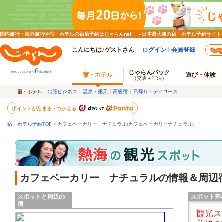
国内旅行・海外旅行や宿・ホテルの宿泊予約はじゃらんnet ～日本最大級の宿・ホテル予約サイト
こんにちは♪ゲストさん
ログイン
会員登録
じゃらんパック
宿・ホテル
遊び・体験
（交通＋宿泊）
宿・ホテル
出張ビジネス
温泉・露天
高級宿
日帰り・デイユース
ポイントがたまる・つかえる
宿・ホテル予約TOP
> カフェベーカリー ナチュラル(カフェベーカリーナチュラル)
カフェベーカリー ナチュラルの情報＆周辺
スポットと周辺の
スポット基
宿
観光ス