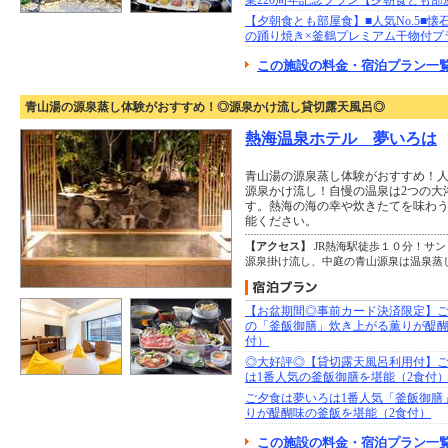
業220周年記念プラン【夕朝食とも部
【夕朝食とも部屋食】■人気No.5■懐
の踊り焼き×釜鶴プレミアム干物付プ
この施設の料金・宿泊プラン一覧
青山湯の源泉蒸し体験がおすすめ！◎源泉かけ流し貸切露天風呂◎
熱海温泉ホテル 夢いろは
青山湯の源泉蒸し体験がおすすめ！
源泉かけ流し！自慢の温泉は2つの大
す。熱海の海の幸や炊きたてを味わ
能ください。
【アクセス】
JR熱海駅徒歩１０分！サン
源泉掛け流し、中庭の青山源泉は温泉蒸
【お盆期間◎事前カード決済限定】ご
の「釜飯御膳」炊き上がる薫りが醍醐
付）
◎大好評◎【貸切露天風呂利用付】
は1番人気の釜飯御膳を堪能（2食付
ご夕食は夢いろは1番人気「釜飯御膳
りが醍醐味の釜飯を堪能（2食付）
この施設の料金・宿泊プラン一覧