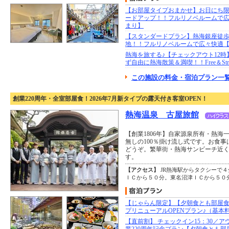
【お部屋タイプおまかせ】お日にち
ードアップ！！フルリノベルームで
まり】
【スタンダードプラン】熱海銀座徒歩
地！！フルリノベルームで広々快適
熱海を旅する♪【チェックアウト12
ず自由に熱海散策＆満喫！！Free＆Strolli
この施設の料金・宿泊プラン一覧
創業220周年・全室部屋食！2026年7月新タイプの露天付き客室OPEN！
熱海温泉 古屋旅館
【創業1806年】自家源泉所有・熱海
無しの100％掛け流し式です。お食
どうぞ。繁華街・熱海サンビーチ近
す。
【アクセス】
JR熱海駅からタクシーで
ＩＣから５０分。東名沼津ＩＣから５０
【じゃらん限定】【夕朝食とも部屋
プリニューアルOPENプラン♪（基本
【直前割】 チェックイン15：30／アウ