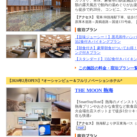
カラオケ、卓球、麻雀等の娯楽施設が
類の露天風呂で館内の湯めぐりがお楽
ら徒歩で約20分。 コンビニ、スー
【アクセス】
電車/JR熱海駅下車、徒歩1
原厚木道路～真鶴道路～国道135号線。
【旨味ジューシー！】黒毛和牛ハンバ
泊2食付きバイキングプラン
【朝食付き】豪華朝食がついてお得！
ング付きプラン
【スタンダード】1泊2食付きバイキ
この施設の料金・宿泊プラン一覧
【2024年2月OPEN】*オーシャンビュー＆フルリノベーションホテル*
THE MOON 熱海
【SmartStayHotel】熱海のメイ
熱海プリンやおさかな食堂など飲食
火会場出店スポットまで徒歩1分☆キ
在も快適♪
【アクセス】
熱海駅より伊豆東海バス（