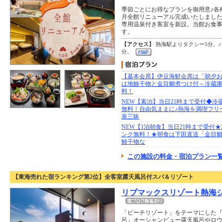
季節ごとにお得なプランを御用意♪各種ク
月全館リニューアル完成いたしまし
専用温泉付き客室を新設。当館お食
す。
【アクセス】
熱海駅よりタクシー5分。
分。
【基本会席】伊豆海鮮会席は「朝夕
は地鯵干物と金目鯛煮つけ付～冷蔵
料！
NEW【素泊】当日21時まで受付◆冷
無料！自由気ままに♪熱海を満喫フリ
泉三昧
NEW【1泊朝食】当日21時まで受付
ンク無料！★朝食は下田直送「金目
鯵干物な
この施設の料金・宿泊プラン一覧
【東海売れた宿ランキング第2位】全客室露天風呂付スパ＆リゾート
リブマックスリゾート熱海
「ビーチリゾート」をテーマにした
呂』オーシャンビュー露天風呂やロ