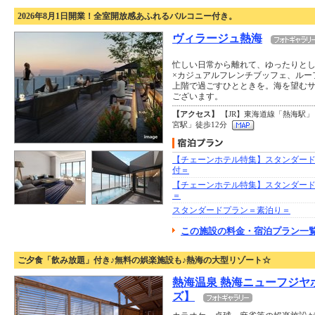
2026年8月1日開業！全室開放感あふれるバルコニー付き。
ヴィラージュ熱海
忙しい日常から離れて、ゆったりと
×カジュアルフレンチブッフェ、ルー
上階で過ごすひとときを。海を望む
ございます。
【アクセス】
【JR】東海道線「熱海駅」
宮駅」徒歩12分
【チェーンホテル特集】スタンダー
付＝
【チェーンホテル特集】スタンダード
＝
スタンダードプラン＝素泊り＝
この施設の料金・宿泊プラン一覧
ご夕食「飲み放題」付き♪無料の娯楽施設も♪熱海の大型リゾート☆
熱海温泉 熱海ニューフジヤ
ズ】