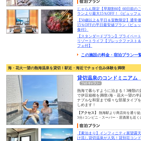
じゃらん限定【早期割60】60日前の
ランより最大15％OFF！《ビュッフ
【50歳以上＆平日＆室数限定】通常
15％OFFの平日最安値プラン《ビュ
食付》
【スタンダードプラン】プライベー
リゾートライフ【ブレックファスト
フェ付】
この施設の料金・宿泊プラン一覧
海・花火一望の熱海温泉を貸切！駅近・海近でチョイ住み体験を満喫
貸切温泉のコンドミニアム
熱海で暮らすように泊まる！3種類の
で伊豆箱根を満喫♪海・花火一望の半
ナブルな和室まで様々な部屋タイプを
しめます！
【アクセス】
熱海駅より商店街を通り徒
3分♪コンビニ・スーパー・居酒屋も近
【素泊まり】インフィニティ展望露天
け流し貸切温泉が人気！貸別荘コン