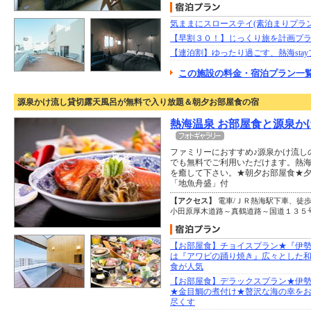
気ままにスローステイ(素泊まりプラン
【早割３０！】じっくり旅を計画プ
【連泊割】ゆったり過ごす、熱海sta
この施設の料金・宿泊プラン一覧
源泉かけ流し貸切露天風呂が無料で入り放題＆朝夕お部屋食の宿
熱海温泉 お部屋食と源泉か
ファミリーにおすすめ♪源泉かけ流し
でも無料でご利用いただけます。熱
を癒して下さい。★朝夕お部屋食★
「地魚舟盛」付
【アクセス】
電車/ＪＲ熱海駅下車、徒歩
小田原厚木道路～真鶴道路～国道１３５
【お部屋食】チョイスプラン★『伊
は『アワビの踊り焼き』広々とした
食が人気
【お部屋食】デラックスプラン★伊
★金目鯛の煮付け★贅沢な海の幸を
尽くす