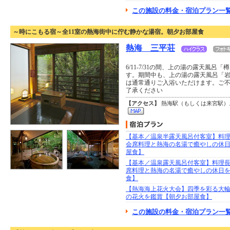
この施設の料金・宿泊プラン一覧
～時にこもる宿～全11室の熱海街中に佇む静かな湯宿。朝夕お部屋食
熱海 三平荘
6/11-7/31の間、上の湯の露天風
す。期間中も、上の湯の露天風呂「
は通常通りご入浴いただけます。ご
了承ください
【アクセス】
熱海駅（もしくは来宮駅）よ
【基本／温泉半露天風呂付客室】料
会席料理と熱海の名湯で癒やしの休
屋食】
【基本／温泉露天風呂付客室】料理
席料理と熱海の名湯で癒やしの休日
食】
【熱海海上花火大会】四季を彩る大
の花火を鑑賞【朝夕お部屋食】
この施設の料金・宿泊プラン一覧