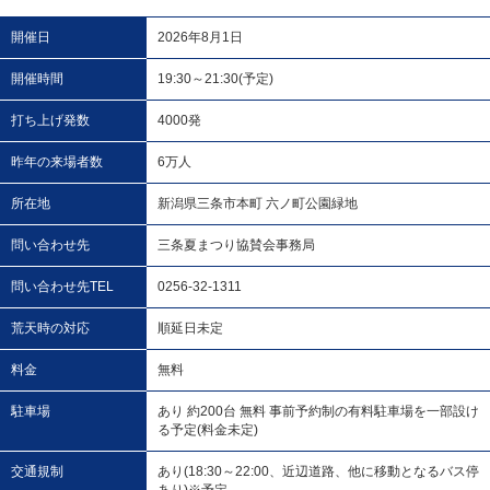
開催日
2026年8月1日
開催時間
19:30～21:30(予定)
打ち上げ発数
4000発
昨年の来場者数
6万人
所在地
新潟県三条市本町 六ノ町公園緑地
問い合わせ先
三条夏まつり協賛会事務局
問い合わせ先TEL
0256-32-1311
荒天時の対応
順延日未定
料金
無料
駐車場
あり 約200台 無料 事前予約制の有料駐車場を一部設け
る予定(料金未定)
交通規制
あり(18:30～22:00、近辺道路、他に移動となるバス停