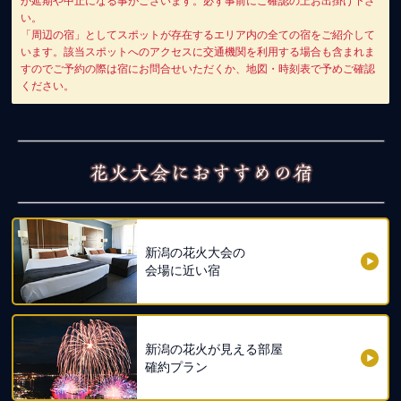
が延期や中止になる事がございます。必ず事前にご確認の上お出掛け下さ
い。
「周辺の宿」としてスポットが存在するエリア内の全ての宿をご紹介して
います。該当スポットへのアクセスに交通機関を利用する場合も含まれま
すのでご予約の際は宿にお問合せいただくか、地図・時刻表で予めご確認
ください。
新潟の花火大会の
会場に近い宿
新潟の花火が見える部屋
確約プラン