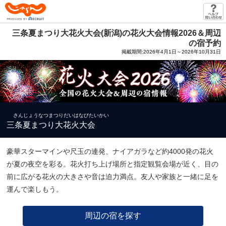
じゃらん PRODUCED BY RECRUIT
三条夏まつり大花火大会(新潟)の花火大会情報2026＆周辺
の宿予約
掲載期間:2026年4月1日～2026年10月31日
さんじょうなつまつりだいはなびたいかい
三条夏まつり大花火大会
豪華スターマインや尺玉の連発、ナイアガラなど約4000発の花火
が夏の夜空を彩る。花火打ち上げ場所と指定観覧会場が近く、目の
前に広がる花火の大きさや音は迫力満点。友人や家族と一緒に足を
運んで楽しもう。
周辺の宿を探す