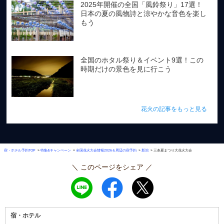
2025年開催の全国「風鈴祭り」17選！
日本の夏の風物詩と涼やかな音色を楽し
もう
全国のホタル祭り＆イベント9選！この
時期だけの景色を見に行こう
花火の記事をもっと見る
»
»
»
»
宿・ホテル予約TOP
特集&キャンペーン
全国花火大会情報2026＆周辺の宿予約
新潟
三条夏まつり大花火大会
＼ このページをシェア ／
宿・ホテル