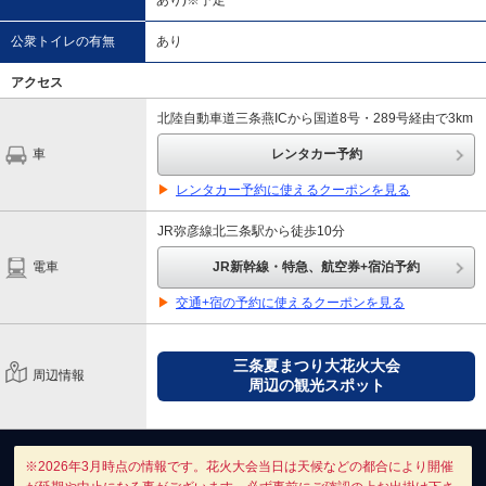
あり)※予定
公衆トイレの有無
あり
アクセス
北陸自動車道三条燕ICから国道8号・289号経由で3km
車
レンタカー予約
▶
レンタカー予約に使えるクーポンを見る
JR弥彦線北三条駅から徒歩10分
電車
JR新幹線・特急、航空券+宿泊予約
▶
交通+宿の予約に使えるクーポンを見る
三条夏まつり大花火大会
周辺情報
周辺の観光スポット
※2026年3月時点の情報です。花火大会当日は天候などの都合により開催