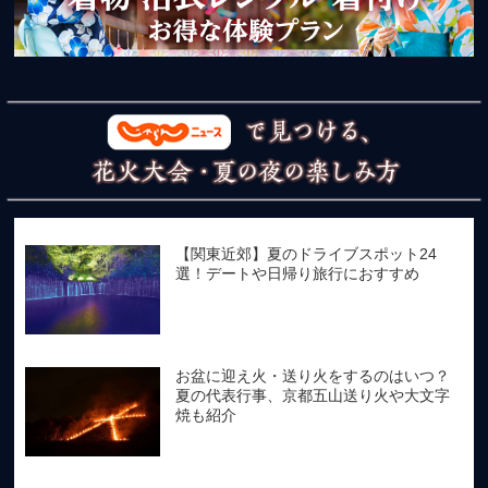
【関東近郊】夏のドライブスポット24
選！デートや日帰り旅行におすすめ
お盆に迎え火・送り火をするのはいつ？
夏の代表行事、京都五山送り火や大文字
焼も紹介