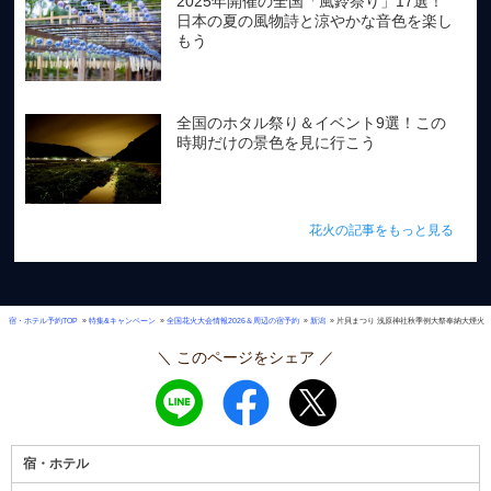
2025年開催の全国「風鈴祭り」17選！
日本の夏の風物詩と涼やかな音色を楽し
もう
全国のホタル祭り＆イベント9選！この
時期だけの景色を見に行こう
花火の記事をもっと見る
»
»
»
»
宿・ホテル予約TOP
特集&キャンペーン
全国花火大会情報2026＆周辺の宿予約
新潟
片貝まつり 浅原神社秋季例大祭奉納大煙火
＼ このページをシェア ／
宿・ホテル