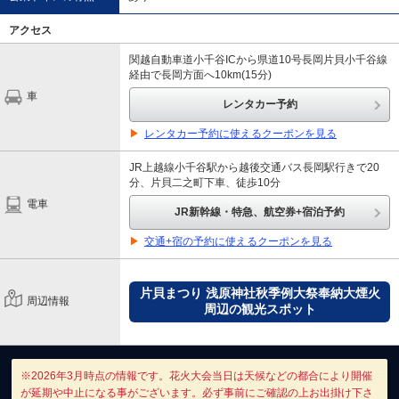
アクセス
関越自動車道小千谷ICから県道10号長岡片貝小千谷線
経由で長岡方面へ10km(15分)
車
レンタカー予約
▶
レンタカー予約に使えるクーポンを見る
JR上越線小千谷駅から越後交通バス長岡駅行きで20
分、片貝二之町下車、徒歩10分
電車
JR新幹線・特急、航空券+宿泊予約
▶
交通+宿の予約に使えるクーポンを見る
片貝まつり 浅原神社秋季例大祭奉納大煙火
周辺情報
周辺の観光スポット
※2026年3月時点の情報です。花火大会当日は天候などの都合により開催
が延期や中止になる事がございます。必ず事前にご確認の上お出掛け下さ