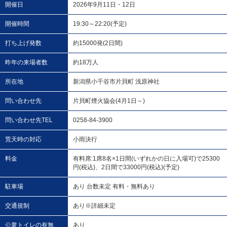
開催日
2026年9月11日・12日
開催時間
19:30～22:20(予定)
打ち上げ発数
約15000発(2日間)
昨年の来場者数
約18万人
所在地
新潟県小千谷市片貝町 浅原神社
問い合わせ先
片貝町煙火協会(4月1日～)
問い合わせ先TEL
0258-84-3900
荒天時の対応
小雨決行
料金
有料席:1席8名×1日間(いずれかの日に入場可)で25300
円(税込)、2日間で33000円(税込)(予定)
駐車場
あり 台数未定 有料・無料あり
交通規制
あり※詳細未定
公衆トイレの有無
あり