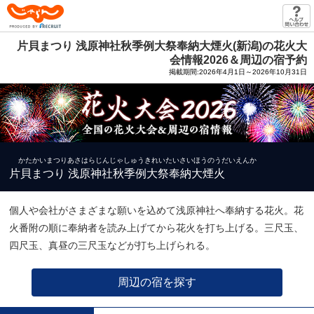
じゃらん PRODUCED BY RECRUIT
片貝まつり 浅原神社秋季例大祭奉納大煙火(新潟)の花火大
会情報2026＆周辺の宿予約
掲載期間:2026年4月1日～2026年10月31日
かたかいまつりあさはらじんじゃしゅうきれいたいさいほうのうだいえんか
片貝まつり 浅原神社秋季例大祭奉納大煙火
個人や会社がさまざまな願いを込めて浅原神社へ奉納する花火。花
火番附の順に奉納者を読み上げてから花火を打ち上げる。三尺玉、
四尺玉、真昼の三尺玉などが打ち上げられる。
周辺の宿を探す