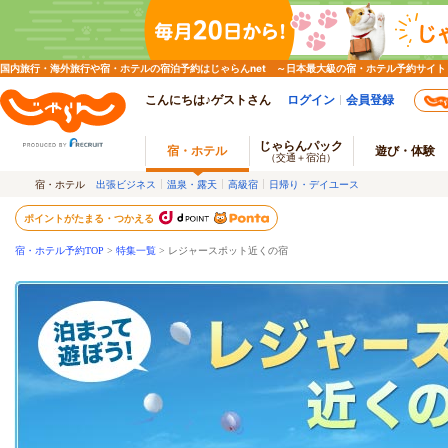
国内旅行・海外旅行や宿・ホテルの宿泊予約はじゃらんnet ～日本最大級の宿・ホテル予約サイト
こんにちは♪ゲストさん
ログイン
会員登録
じゃらんパック
宿・ホテル
遊び・体験
（交通＋宿泊）
宿・ホテル
出張ビジネス
温泉・露天
高級宿
日帰り・デイユース
ポイントがたまる・つかえる
宿・ホテル予約TOP
>
特集一覧
>
レジャースポット近くの宿