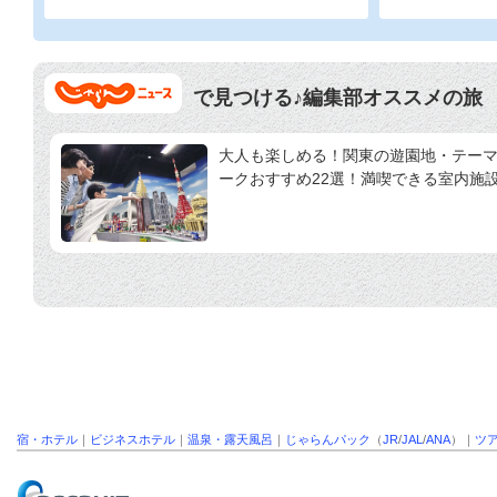
で見つける♪編集部オススメの旅
大人も楽しめる！関東の遊園地・テー
ークおすすめ22選！満喫できる室内施
宿・ホテル
｜
ビジネスホテル
｜
温泉・露天風呂
｜
じゃらんパック
（
JR
/
JAL
/
ANA
）｜
ツ