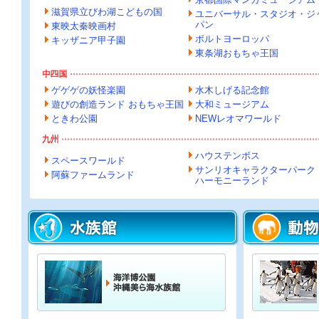
滋賀県立びわ湖こどもの国
ユニバーサル・スタジオ・ジ
パン
東映太秦映画村
ポルトヨーロッパ
キッザニア甲子園
東条湖おもちゃ王国
ゲゲゲの妖怪楽園
水木しげる記念館
遊びの創造ランド おもちゃ王国
大和ミュージアム
ときわ公園
NEWレオマワールド
ハウステンボス
スペースワールド
サンリオキャラクターパー
阿蘇ファームランド
ハーモニーランド