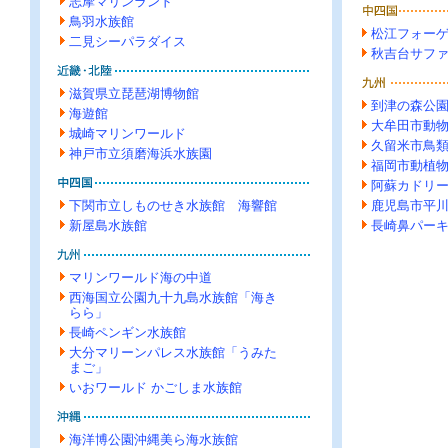
志摩マリンランド
鳥羽水族館
松江フォー
二見シーパラダイス
秋吉台サフ
滋賀県立琵琶湖博物館
到津の森公
海遊館
大牟田市動
城崎マリンワールド
久留米市鳥
神戸市立須磨海浜水族園
福岡市動植
阿蘇カドリ
下関市立しものせき水族館 海響館
鹿児島市平
新屋島水族館
長崎鼻パー
マリンワールド海の中道
西海国立公園九十九島水族館「海き
らら」
長崎ペンギン水族館
大分マリーンパレス水族館「うみた
まご」
いおワールド かごしま水族館
海洋博公園沖縄美ら海水族館