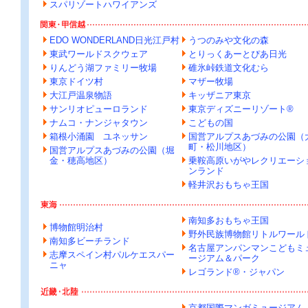
スパリゾートハワイアンズ
EDO WONDERLAND日光江戸村
うつのみや文化の森
東武ワールドスクウェア
とりっくあーとぴあ日光
りんどう湖ファミリー牧場
碓氷峠鉄道文化むら
東京ドイツ村
マザー牧場
大江戸温泉物語
キッザニア東京
サンリオピューロランド
東京ディズニーリゾート®
ナムコ・ナンジャタウン
こどもの国
箱根小涌園 ユネッサン
国営アルプスあづみの公園（
町・松川地区）
国営アルプスあづみの公園（堀
金・穂高地区）
乗鞍高原いがやレクリエーシ
ンランド
軽井沢おもちゃ王国
南知多おもちゃ王国
博物館明治村
野外民族博物館リトルワール
南知多ビーチランド
名古屋アンパンマンこどもミ
志摩スペイン村パルケエスパー
ージアム＆パーク
ニャ
レゴランド®・ジャパン
京都国際マンガミュージアム