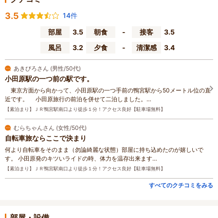
3.5
14件
部屋
3.5
朝食
-
接客
3.5
風呂
3.2
夕食
-
清潔感
3.4
あきびろさん (男性/50代)
小田原駅の一つ前の駅です。
東京方面から向かって、小田原駅の一つ手前の鴨宮駅から50メートル位の直
近です。 小田原旅行の前泊を併せて二泊しました。…
【素泊まり】ＪＲ鴨宮駅南口より徒歩１分！アクセス良好【駐車場無料】
むらちゃんさん (女性/50代)
自転車旅ならここで決まり
何より自転車をそのまま（勿論綺麗な状態）部屋に持ち込めたのが嬉しいで
す。 小田原発のキツいライドの時、体力を温存出来ます…
【素泊まり】ＪＲ鴨宮駅南口より徒歩１分！アクセス良好【駐車場無料】
すべてのクチコミをみる
部屋・設備