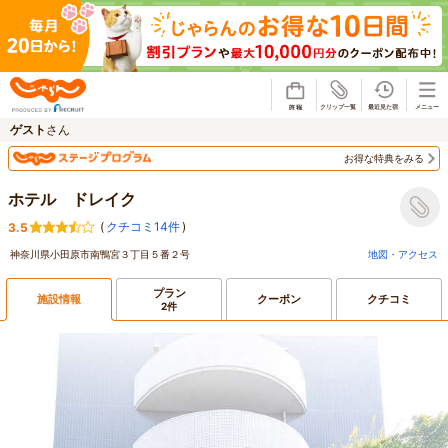
じゃらん
ゲスト
さん
お得な特典をみる
ホテル ドレイク
(
クチコミ14件
)
3.5
神奈川県小田原市南鴨宮３丁目５番２号
地図・アクセス
プラン
施設情報
クーポン
クチコミ
2件