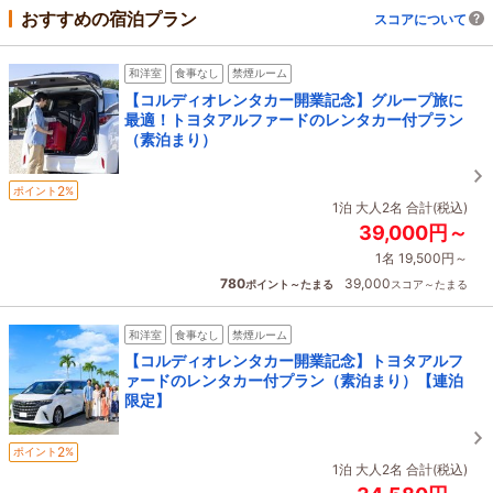
おすすめの宿泊プラン
スコアについて
和洋室
食事なし
禁煙ルーム
【コルディオレンタカー開業記念】グループ旅に
最適！トヨタアルファードのレンタカー付プラン
（素泊まり）
2
ポイント
%
1泊 大人2名 合計(税込)
39,000円～
1名 19,500円～
780
39,000
ポイント～たまる
スコア～たまる
和洋室
食事なし
禁煙ルーム
【コルディオレンタカー開業記念】トヨタアルフ
ァードのレンタカー付プラン（素泊まり）【連泊
限定】
2
ポイント
%
1泊 大人2名 合計(税込)