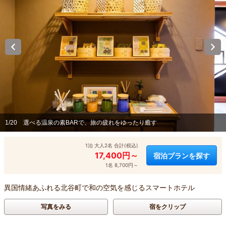
1/20
選べる温泉の素BARで、旅の疲れをゆったり癒す
1泊 大人2名 合計(税込)
17,400円～
宿泊プランを探す
1名 8,700円～
異国情緒あふれる北谷町で和の空気を感じるスマートホテル
写真をみる
宿をクリップ