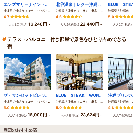
エンズマリーナイン・ライカム（2020年10月ＮＥＷＯＰＥＮ）
北谷温泉｜レクー沖縄北谷スパ＆リゾート｜ベッセルホテルズ
沖縄県 / 沖縄市（コザ）・北谷・宜野湾
沖縄県 / 沖縄市（コザ）・北谷・宜野湾
4.7
4.6
5.0
16,240円～
22,440円～
大人2名(税込)
大人2名(税込)
大人2名(税込)
#
テラス・バルコニー付き部屋で景色をひとり占めできる
宿
ザ・サンセットビレッジ沖縄北谷
BLUE STEAK WONDER 沖縄北谷
沖縄県 / 沖縄市（コザ）・北谷・宜野湾
沖縄県 / 沖縄市（コザ）・北谷・宜野湾
5.0
5.0
4.8
15,000円～
23,624円～
大人2名(税込)
大人2名(税込)
大人2名(税込)
周辺のおすすめ宿