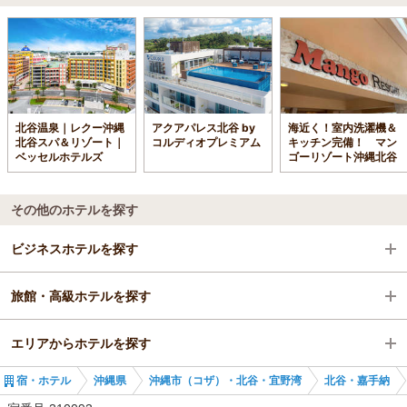
北谷温泉｜レクー沖縄
アクアパレス北谷 by
海近く！室内洗濯機＆
北谷スパ＆リゾート｜
コルディオプレミアム
キッチン完備！ マン
ベッセルホテルズ
ゴーリゾート沖縄北谷
その他のホテルを探す
ビジネスホテルを探す
旅館・高級ホテルを探す
沖縄県
エリアからホテルを探す
沖縄市（コザ）・北谷・宜野湾
沖縄県
宿・ホテル
沖縄県
沖縄市（コザ）・北谷・宜野湾
北谷・嘉手納
北谷・嘉手納
沖縄県