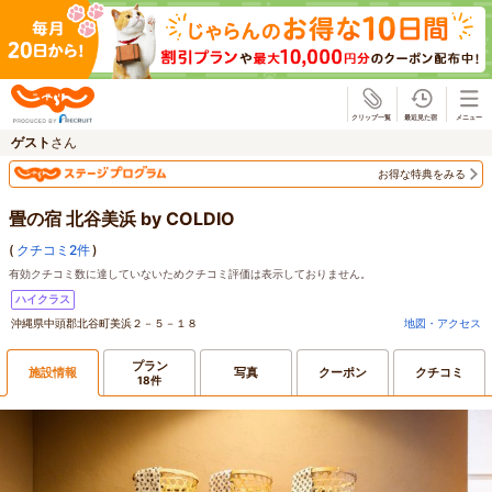
じゃらん
ゲスト
さん
お得な特典をみる
畳の宿 北谷美浜 by COLDIO
(
クチコミ2件
)
有効クチコミ数に達していないためクチコミ評価は表示しておりません。
ハイクラス
沖縄県中頭郡北谷町美浜２－５－１８
地図・アクセス
プラン
施設情報
写真
クーポン
クチコミ
18件