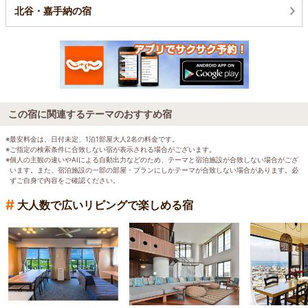
北谷・嘉手納の宿
この宿に関連するテーマのおすすめ宿
※最安料金は、日付未定、1泊1部屋大人2名の料金です。
※ご指定の検索条件に合致しない宿が表示される場合がございます。
※個人の主観の違いやAIによる自動出力などのため、テーマと宿泊施設が合致しない場合がござ
います。また、宿泊施設の一部の部屋・プランにしかテーマが合致しない場合があります。必
ずご自身で内容をご確認ください。
#
大人数で広いリビングで楽しめる宿