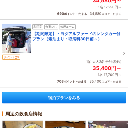
34,580円～
1名 17,290円～
690
34,580
ポイント～たまる
スコア～たまる
和洋室
食事なし
禁煙ルーム
【期間限定】トヨタアルファードのレンタカー付
プラン（素泊まり・取消料30日前～）
2
ポイント
%
1泊 大人2名 合計(税込)
35,400円～
1名 17,700円～
708
35,400
ポイント～たまる
スコア～たまる
宿泊プランをみる
周辺の飲食店情報