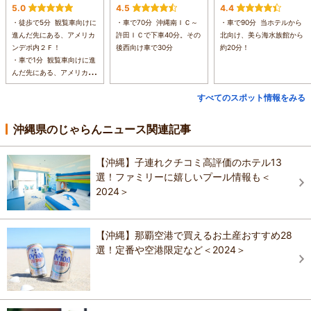
5.0
4.5
4.4
・徒歩で5分 観覧車向けに
・車で70分 沖縄南ＩＣ～
・車で90分 当ホテルから
進んだ先にある、アメリカ
許田ＩＣで下車40分。その
北向け、美ら海水族館から
ンデポ内２Ｆ！
後西向け車で30分
約20分！
・車で1分 観覧車向けに進
んだ先にある、アメリカン
デポ内２Ｆ！
すべてのスポット情報をみる
沖縄県のじゃらんニュース関連記事
【沖縄】子連れクチコミ高評価のホテル13
選！ファミリーに嬉しいプール情報も＜
2024＞
【沖縄】那覇空港で買えるお土産おすすめ28
選！定番や空港限定など＜2024＞