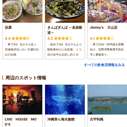
浜屋
きんぱぎんぱ ～金波銀
Jimmy's 大山店
波～
4.4
4.2
4.1
・車で5分 当ホテル近く、
・徒歩で3分 当ホテルより
・車で20分 58号線を那覇
宮城海岸沿いの一方通行出
観覧車向けに右折後、１つ
向け、宜野湾警察署手前左
口の右側
目の信号を左折し約１分
手に看板有り。
すべての飲食店情報をみる
周辺のスポット情報
LIVE HOUSE MO
沖縄美ら海水族館
古宇利島
D'S