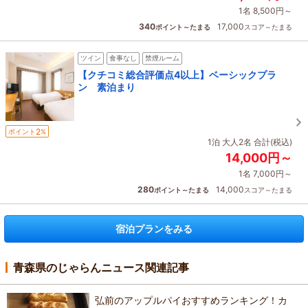
1名 8,500円～
340
17,000
ポイント～たまる
スコア～たまる
ツイン
食事なし
禁煙ルーム
【クチコミ総合評価点4以上】ベーシックプラ
ン 素泊まり
2
ポイント
%
1泊 大人2名 合計(税込)
14,000円～
1名 7,000円～
280
14,000
ポイント～たまる
スコア～たまる
宿泊プランをみる
青森県のじゃらんニュース関連記事
弘前のアップルパイおすすめランキング！カ