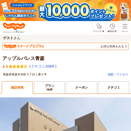
じゃらん
ゲスト
さん
お得な特典をみる
アップルパレス青森
(
クチコミ268件
)
4.5
青森県青森市本町５丁目１番５号
地図・アクセス
プラン
施設情報
クーポン
クチコミ
16件