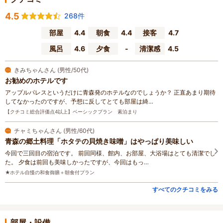
4.5
268件
部屋
4.4
朝食
4.4
接客
4.7
風呂
4.6
夕食
-
清潔感
4.5
きみちゃんさん (男性/50代)
お勧めのホテルです
アップルパレスというだけに青森発のホテルなのでしょうか？ 正直あまり期待
してなかったのですが、予想に反してとても部屋は綺…
【クチコミ総合評価点4以上】ベーシックプラン 素泊まり
チャミちゃんさん (男性/60代)
青森の郷土料理「ホタテの貝焼き味噌」はやっぱり美味しい
今回で三回目の宿泊です。 前回同様、館内、お部屋、大浴場はとても清潔でし
た。 夕食は前回も美味しかったですが、今回はもっ…
★ホテル自慢の和食御膳＋朝食付プラン
すべてのクチコミをみる
部屋・設備