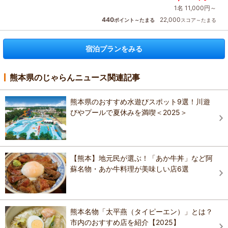
1名 11,000円～
440
22,000
ポイント～たまる
スコア～たまる
宿泊プランをみる
熊本県のじゃらんニュース関連記事
熊本県のおすすめ水遊びスポット9選！川遊
びやプールで夏休みを満喫＜2025＞
【熊本】地元民が選ぶ！「あか牛丼」など阿
蘇名物・あか牛料理が美味しい店6選
熊本名物「太平燕（タイピーエン）」とは？
市内のおすすめ店を紹介【2025】