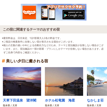
この宿に関連するテーマのおすすめ宿
※最安料金は、日付未定、1泊1部屋大人2名の料金です。
※ご指定の検索条件に合致しない宿が表示される場合がございます。
※個人の主観の違いやAIによる自動出力などのため、テーマと宿泊施設が合致しない場合がござ
います。また、宿泊施設の一部の部屋・プランにしかテーマが合致しない場合があります。必
ずご自身で内容をご確認ください。
#
美しい夕日に癒される宿
天草下田温泉 望洋閣
ホテル松竜園 海星
なかしま荘
熊本県 / 天草
熊本県 / 天草
熊本県 / 天草