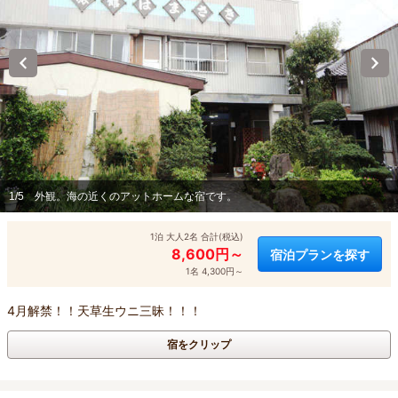
1/5
外観。海の近くのアットホームな宿です。
1泊 大人2名 合計(税込)
8,600円～
宿泊プランを探す
1名 4,300円～
4月解禁！！天草生ウニ三昧！！！
宿をクリップ