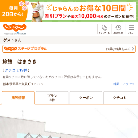
じゃらん
ゲスト
さん
お得な特典をみる
旅館 はまさき
(
クチコミ19件
)
有効クチコミ数に達していないためクチコミ評価は表示しておりません。
熊本県天草市魚貫町１６３６
地図・アクセス
プラン
施設情報
クーポン
クチコミ
8件