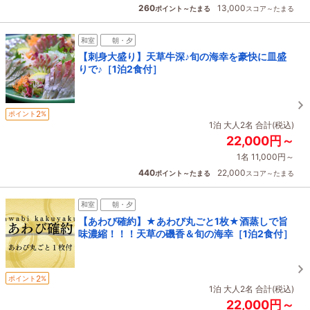
260
13,000
ポイント～たまる
スコア～たまる
和室
朝・夕
【刺身大盛り】天草牛深♪旬の海幸を豪快に皿盛
りで♪［1泊2食付］
2
ポイント
%
1泊 大人2名 合計(税込)
22,000円～
1名 11,000円～
440
22,000
ポイント～たまる
スコア～たまる
和室
朝・夕
【あわび確約】★あわび丸ごと1枚★酒蒸しで旨
味濃縮！！！天草の磯香＆旬の海幸［1泊2食付］
2
ポイント
%
1泊 大人2名 合計(税込)
22,000円～