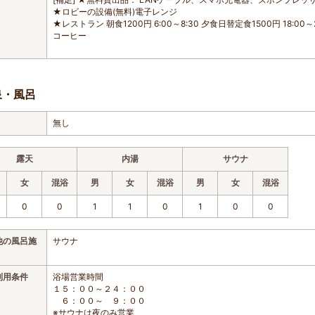
★ロビーの設備(無料)電子レンジ
★レストラン 朝食1200円 6:00～8:30 夕食日替定食1500円 18
コーヒー
泉・風呂
無し
露天
内湯
サウナ
女
混浴
男
女
混浴
男
女
混浴
0
0
1
1
0
1
0
0
他の風呂施
サウナ
利用条件
浴場営業時間
１５：００～２４：００
６：００～ ９：００
※サウナは夜のみ営業