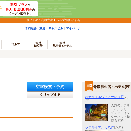
サイトのご利用方法
ヘルプ/問い合わせ
予約照会・変更・キャンセル
マイページ
海外
海外
ゴルフ
航空券
航空券+ホテル
空室検索・予約
青森県の宿・ホテル[PR
クリップする
ホテルイルヴィアーレ八戸
(八
戸)
人気のホテル
『イルシリー
ズ』に！イン
ターネット接
続も無料！
ホテルイマルカ八戸
(八戸)