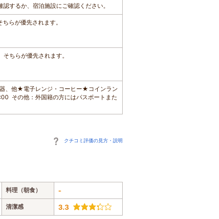
確認するか、宿泊施設にご確認ください。
、そちらが優先されます。
は、そちらが優先されます。
充電器、他★電子レンジ・コーヒー★コインラン
0～21:00 その他：外国籍の方にはパスポートまた
クチコミ評価の見方・説明
料理（朝食）
-
清潔感
3.3