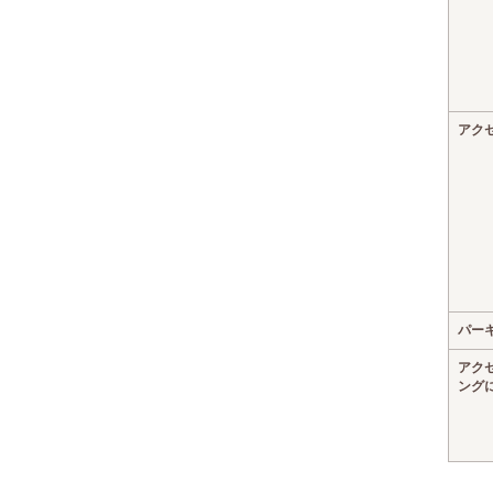
アク
パー
アク
ング