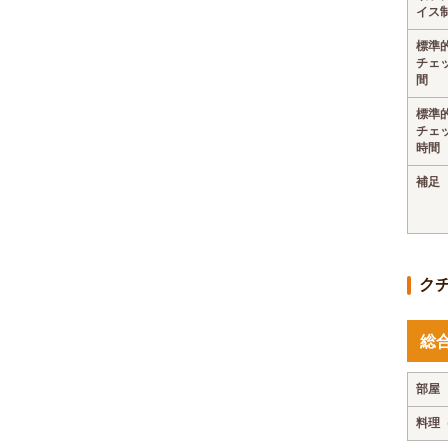
イス
標準
チェ
間
標準
チェ
時間
補足
ク
総
部屋
料理