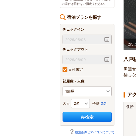
の場合は日付をご指定ください。
宿泊プランを探す
チェックイン
2
/
5
チェックアウト
八戸
男湯女
日付未定
徒歩3
部屋数・人数
ア
大人
子供
0名
住所
再検索
検索条件とアイコンについて