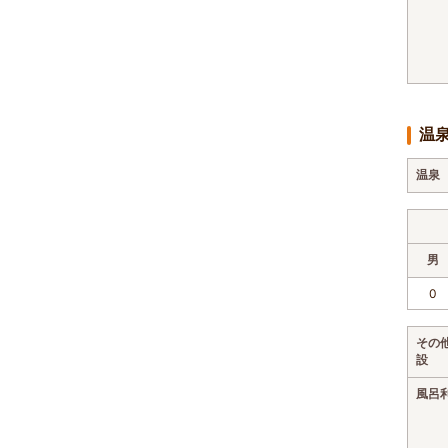
温
温泉
男
0
その
設
風呂