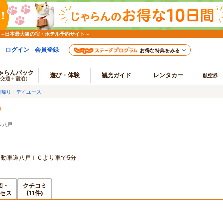
 ～日本最大級の宿・ホテル予約サイト～
ログイン
会員登録
お得な特典をみる
ゃらんパック
遊び・体験
観光ガイド
レンタカー
航空券
（交通＋宿泊）
日帰り・デイユース
ラ八戸
自動車道八戸ＩＣより車で5分
図・
クチコミ
セス
(11件)