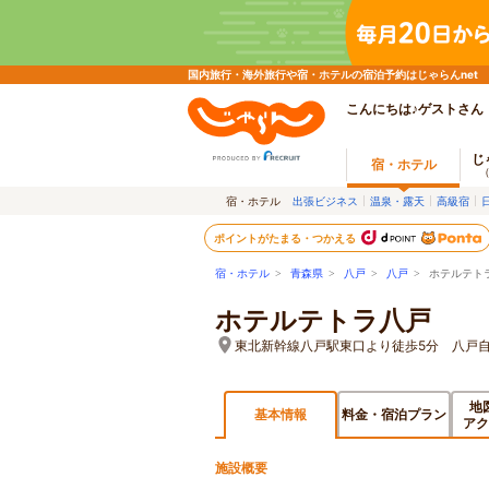
国内旅行・海外旅行や宿・ホテルの宿泊予約はじゃらんnet
こんにちは♪ゲストさん
じ
宿・ホテル
宿・ホテル
出張ビジネス
温泉・露天
高級宿
ポイントがたまる・つかえる
宿・ホテル
>
青森県
>
八戸
>
八戸
> ホテルテト
ホテルテトラ八戸
東北新幹線八戸駅東口より徒歩5分 八戸
地
基本情報
料金・宿泊プラン
アク
施設概要