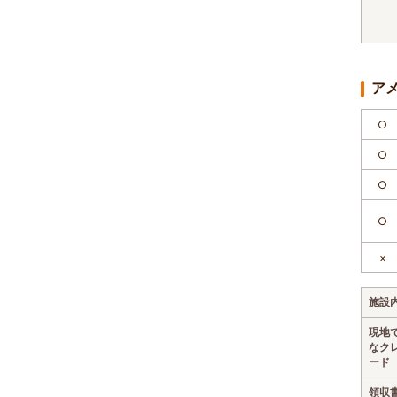
ア
○
○
○
○
×
施設
現地
なク
ード
領収