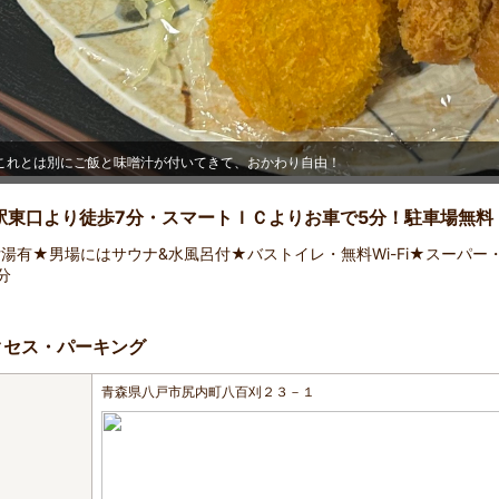
これとは別にご飯と味噌汁が付いてきて、おかわり自由！
駅東口より徒歩7分・スマートＩＣよりお車で5分！駐車場無料
湯有★男場にはサウナ&水風呂付★バストイレ・無料Wi-Fi★スーパー
分
クセス・パーキング
青森県八戸市尻内町八百刈２３－１