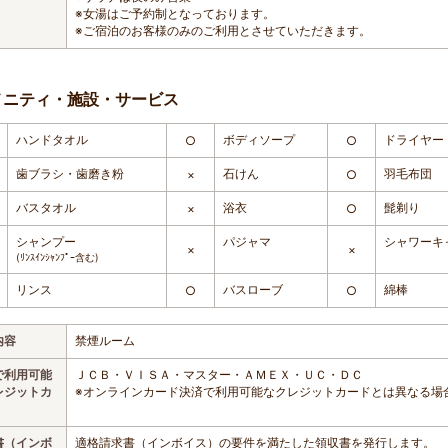
※女湯はご予約制となっております。
※ご宿泊のお客様のみのご利用とさせていただきます。
メニティ・施設・サービス
ハンドタオル
ボディソープ
ドライヤー
○
○
歯ブラシ・歯磨き粉
石けん
羽毛布団
×
○
バスタオル
浴衣
髭剃り
×
○
シャンプー
パジャマ
シャワーキ
×
×
(ﾘﾝｽｲﾝｼｬﾝﾌﾟｰ含む)
リンス
バスローブ
綿棒
○
○
内容
禁煙ルーム
で利用可能
ＪＣＢ・ＶＩＳＡ・マスター・ＡＭＥＸ・ＵＣ・ＤＣ
レジットカ
※オンラインカード決済で利用可能なクレジットカードとは異なる場
書（インボ
適格請求書（インボイス）の要件を満たした領収書を発行します。