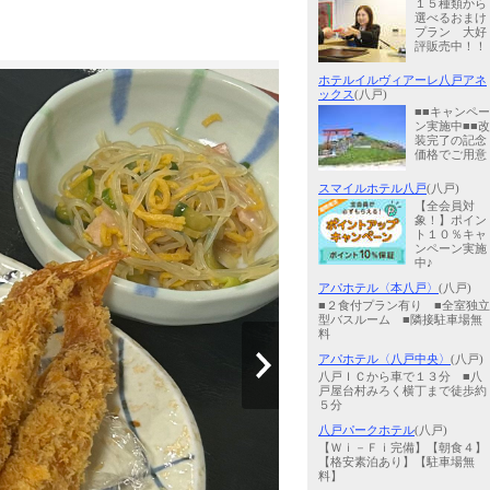
１５種類から
選べるおまけ
プラン 大好
評販売中！！
ホテルイルヴィアーレ八戸アネ
ックス
(八戸)
■■キャンペー
ン実施中■■改
装完了の記念
価格でご用意
スマイルホテル八戸
(八戸)
【全会員対
象！】ポイン
ト１０％キャ
ンペーン実施
中♪
アパホテル〈本八戸〉
(八戸)
■２食付プラン有り ■全室独立
型バスルーム ■隣接駐車場無
料
アパホテル〈八戸中央〉
(八戸)
八戸ＩＣから車で１３分 ■八
戸屋台村みろく横丁まで徒歩約
５分
八戸パークホテル
(八戸)
【Ｗｉ－Ｆｉ完備】【朝食４】
【格安素泊あり】【駐車場無
料】