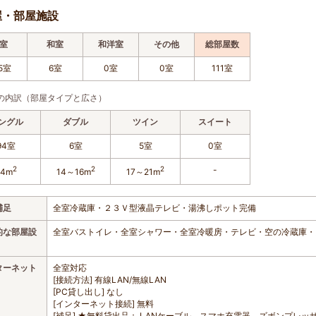
屋・部屋施設
室
和室
和洋室
その他
総部屋数
5室
6室
0室
0室
111室
の内訳（部屋タイプと広さ）
ングル
ダブル
ツイン
スイート
94室
6室
5室
0室
2
2
2
-
14m
14～16m
17～21m
補足
全室冷蔵庫・２３Ｖ型液晶テレビ・湯沸しポット完備
的な部屋設
全室バストイレ・全室シャワー・全室冷暖房・テレビ・空の冷蔵庫・
ターネット
全室対応
[接続方法] 有線LAN/無線LAN
[PC貸し出し] なし
[インターネット接続] 無料
[補足] ★無料貸出品： LANケーブル、スマホ充電器、ズボンプレ