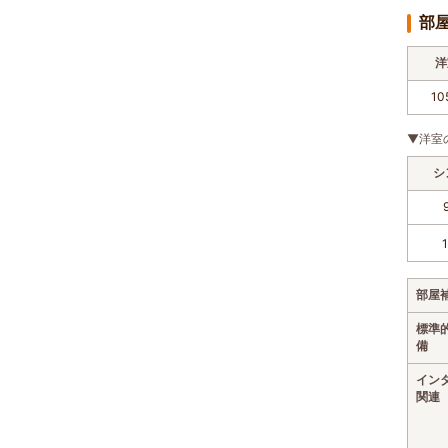
部
洋
10
▼洋室
シ
部屋
標準
備
イン
関連