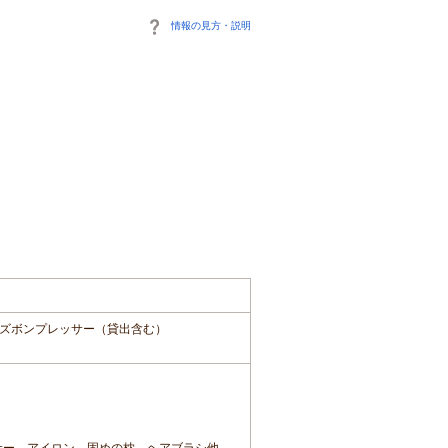
情報の見方・説明
ズボンプレッサー（貸出含む）
ッサー、アイロン、固めの枕、ヘアブラシ他