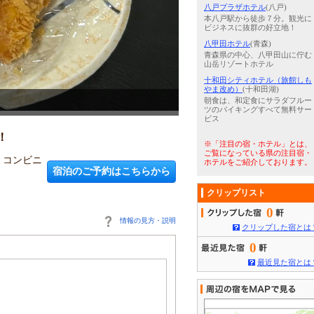
八戸プラザホテル
(八戸)
本八戸駅から徒歩７分。観光に
ビジネスに抜群の好立地！
八甲田ホテル
(青森)
青森県の中心、八甲田山に佇む
山岳リゾートホテル
十和田シティホテル（旅館しも
やま改め）
(十和田湖)
朝食は、和定食にサラダフルー
3
/
5
本館シングル
ツのバイキングすべて無料サー
ビス
！
※「注目の宿・ホテル」とは、
ご覧になっている県の注目宿・
・コンビニ
ホテルをご紹介しております。
宿泊のご予約はこちらから
クリップリスト
0
情報の見方・説明
クリップした宿とは
0
最近見た宿とは