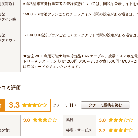
制度対応）
※適格請求書発行事業者の登録状態については、国税庁公表サイトを
的な
15:00～ ※宿泊プランごとにチェックイン時間の設定がある場合は
ックイン時
的な
～10:00 ※宿泊プランごとにチェックアウト時間の設定がある場合
ックアウト
★全室Wi-Fi利用可能★無料貸出品 LANケーブル、携帯・スマホ
ドリー★レストラン 朝食1200円 6:00～8:30 夕食1500円 18:0
は在留カードを提示いただきます。
チコミ評価
3.3
11
合
クチコミ
クチコミ投稿を読む
件
3.0
風呂
3.0
（夕食）
-
接客・サービス
3.7