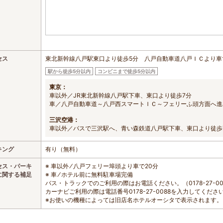
セス
東北新幹線八戸駅東口より徒歩5分 八戸自動車道八戸ＩＣより車
駅から徒歩5分以内
コンビニまで徒歩5分以内
東京：
車以外／JR東北新幹線八戸駅下車、東口より徒歩7分
車／八戸自動車道～八戸西スマートＩＣ～フェリーふ頭方面へ進
三沢空港：
車以外／バスで三沢駅へ、青い森鉄道八戸駅下車、東口より徒歩
キング
有り（無料）
セス・パーキ
※ 車以外 ⁄ 八戸フェリー埠頭より車で20分
に関する補足
※ 車 ⁄ ホテル前に無料駐車場完備
バス・トラックでのご利用の際はお電話ください。（0178-27-00
カーナビご利用の際は電話番号0178-27-0088を入力してくださ
※お使いの機種によっては旧店名ホテルオーシタで表示されます。