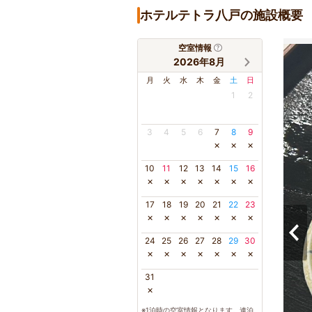
ホテルテトラ八戸の施設概要
空室情報
2026年8月
月
火
水
木
金
土
日
1
2
3
4
5
6
7
8
9
×
×
×
10
11
12
13
14
15
16
×
×
×
×
×
×
×
17
18
19
20
21
22
23
×
×
×
×
×
×
×
24
25
26
27
28
29
30
×
×
×
×
×
×
×
31
×
※1泊時の空室情報となります。連泊