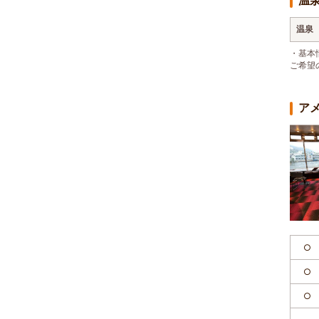
温
温泉
・基本
ご希望
ア
○
○
○