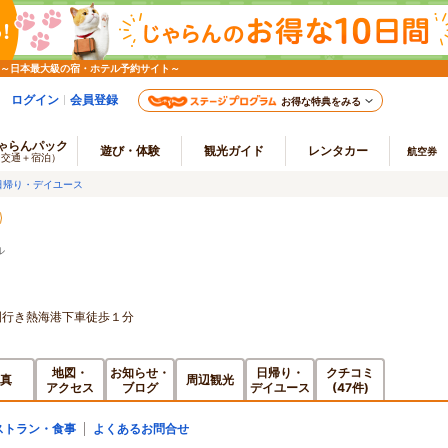
 ～日本最大級の宿・ホテル予約サイト～
ログイン
会員登録
お得な特典をみる
ゃらんパック
遊び・体験
観光ガイド
レンタカー
航空券
（交通＋宿泊）
日帰り・デイユース
ル
園行き熱海港下車徒歩１分
地図・
お知らせ・
日帰り・
クチコミ
真
周辺観光
アクセス
ブログ
デイユース
(47件)
ストラン・食事
よくあるお問合せ