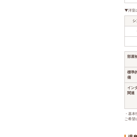
▼洋室
シ
部屋
標準
備
イン
関連
・基本
ご希望