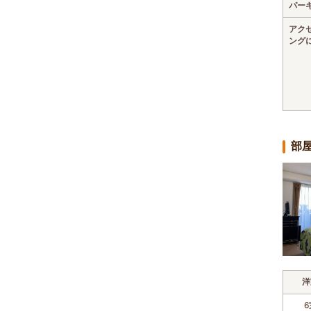
パー
アク
ング
部
洋
6