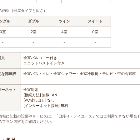
の内訳（部屋タイプと広さ）
ングル
ダブル
ツイン
スイート
0室
2室
4室
0室
-
-
-
-
補足
全室バルコニー付き
ユニットバストイレ付き
的な部屋設
全室バストイレ・全室シャワー・全室冷暖房・テレビ・空の冷蔵庫
ターネット
全室対応
[接続方法] 無線LAN
[PC貸し出し] なし
[インターネット接続] 無料
情報に記載の設備やサービスは、「日帰り・デイユース」ではご利用できない場合
のプラン内容をご確認ください。