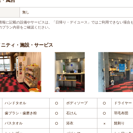
泉・風呂
無し
情報に記載の設備やサービスは、「日帰り・デイユース」ではご利用できない場合
のプラン内容をご確認ください。
メニティ・施設・サービス
ハンドタオル
ボディソープ
ドライヤー
○
○
歯ブラシ・歯磨き粉
石けん
羽毛布団
○
○
バスタオル
浴衣
髭剃り
○
×