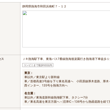
静岡県熱海市和田浜南町７－１２
セス
ＪＲ熱海駅下車、東海バス7番線熱海後楽園行き熱海港下車徒歩１
コンビニまで徒歩5分以内
東京：
車以外／東京駅より新幹線
車／首都高速3号線を下り東名高速へ 小田原線厚木道路、厚木
西インター、135号を熱海方向へ
名古屋：
車以外／東海道新幹線熱海駅下車、タクシー7分
車／東名高速を東京方面へ～沼津IC～136号から熱函道路を経て