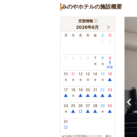
みのやホテルの施設概要
空室情報
2026年8月
月
火
水
木
金
土
日
1
2
3
4
5
6
7
8
9
1
×
×
部屋
10
11
12
13
14
15
16
×
×
×
×
×
×
▲
17
18
19
20
21
22
23
▲
×
▲
▲
▲
▲
▲
24
25
26
27
28
29
30
×
▲
○
▲
▲
×
▲
31
○
※1泊時の空室情報となります。連泊