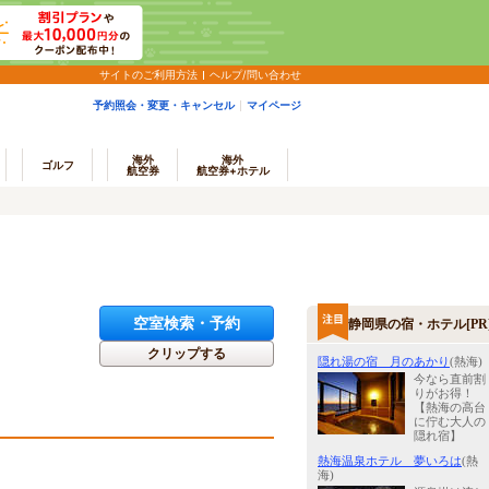
サイトのご利用方法
ヘルプ/問い合わせ
予約照会・変更・キャンセル
マイページ
海外
海外
ゴルフ
航空券
航空券+ホテル
空室検索・予約
静岡県の宿・ホテル[PR
クリップする
隠れ湯の宿 月のあかり
(熱海)
今なら直前割
りがお得！
【熱海の高台
に佇む大人の
隠れ宿】
熱海温泉ホテル 夢いろは
(熱
海)