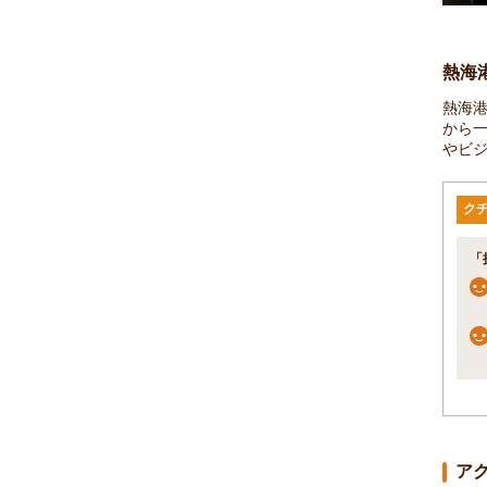
熱海
熱海
から一
やビ
ク
「
ア