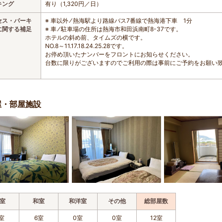
キング
有り（1,320円／日）
セス・パーキ
※ 車以外 ⁄ 熱海駅より路線バス7番線で熱海港下車 1分
に関する補足
※ 車 ⁄ 駐車場の住所は熱海市和田浜南町8-37です。
ホテルの斜め前、タイムズの横です。
NO.8～11.17.18.24.25.28です。
お停め頂いたナンバーをフロントにお知らせください。
台数に限りがございますのでご利用の際は事前にご予約をお願い
屋・部屋施設
室
和室
和洋室
その他
総部屋数
室
6室
0室
0室
12室