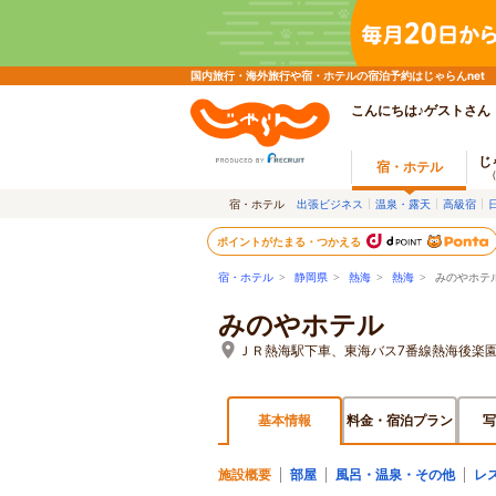
国内旅行・海外旅行や宿・ホテルの宿泊予約はじゃらんnet
こんにちは♪ゲストさん
じ
宿・ホテル
宿・ホテル
出張ビジネス
温泉・露天
高級宿
ポイントがたまる・つかえる
宿・ホテル
>
静岡県
>
熱海
>
熱海
> みのやホテ
みのやホテル
ＪＲ熱海駅下車、東海バス7番線熱海後楽
基本情報
料金・宿泊プラン
写
施設概要
部屋
風呂・温泉・その他
レ