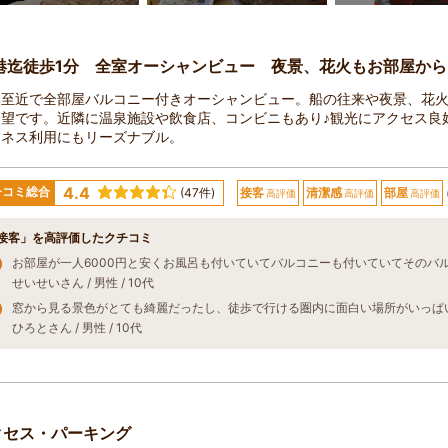
港迄徒歩1分 全室オーシャンビュー 夜景、花火もお部屋から
港至近で全部屋バルコニー付きオーシャンビュー。船の往来や夜景、花
望です。近隣に温泉施設や飲食店、コンビニもあり♪観光にアクセス良
ジネス利用にもリーズナブル。
4.4
チコミ総合
(47件)
接客
清潔感
部屋
高評価
高評価
高評価
接客」を高評価したクチコミ
せいせいさん / 男性 / 10代
窓から見る景色がとても綺麗だったし、徒歩で行ける圏内に面白い場所がいっぱ
ひろとさん / 男性 / 10代
クセス・パーキング