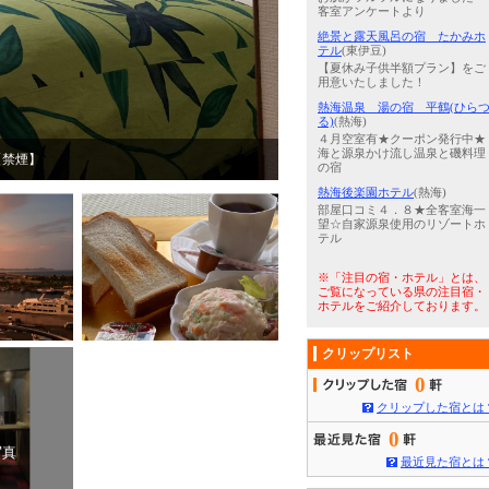
客室アンケートより
絶景と露天風呂の宿 たかみホ
テル
(東伊豆)
【夏休み子供半額プラン】をご
用意いたしました！
熱海温泉 湯の宿 平鶴(ひら
る)
(熱海)
４月空室有★クーポン発行中★
海と源泉かけ流し温泉と磯料理
【禁煙】
3
/
5
熱海海上花火大会。打ちあが
の宿
熱海後楽園ホテル
(熱海)
部屋口コミ４．８★全客室海一
望☆自家源泉使用のリゾートホ
テル
※「注目の宿・ホテル」とは、
ご覧になっている県の注目宿・
ホテルをご紹介しております。
クリップリスト
0
クリップした宿とは
0
写真
最近見た宿とは