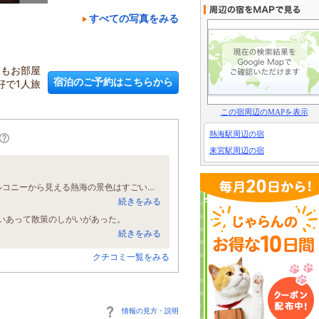
すべての写真をみる
火もお部屋
宿泊のご予約はこちらから
好で1人旅
この宿周辺のMAPを表示
熱海駅周辺の宿
来宮駅周辺の宿
お部屋が一人6000円と安くお風呂も付いていてバルコニーも付いていてそのバルコニーから見える熱海の景色はすごい綺麗です！！近くに熱海サンビーチがあり歩いて行けて立地もほんとによかったです！！接客もほんとに丁寧で駐車場の説明もわざわざホテルから出てきてもらって案内してもらってほんとに素敵で丁寧でした！！ ほんとまた泊まりたいホテルです！！
続きをみる
いあって散策のしがいがあった。
続きをみる
クチコミ一覧をみる
情報の見方・説明