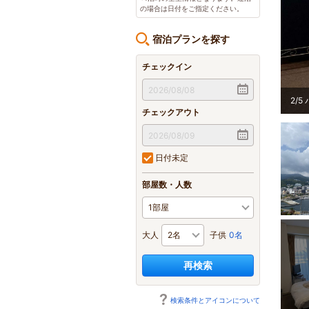
の場合は日付をご指定ください。
宿泊プランを探す
チェックイン
の前の立地で、船の往来や海岸沿いの夜景が絶景です。
2
/
5
チェックアウト
日付未定
部屋数・人数
大人
子供
0名
再検索
検索条件とアイコンについて