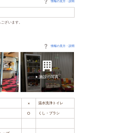
情報の見方・説明
もございます。
情報の見方・説明
施設の写真
温水洗浄トイレ
×
くし・ブラシ
○