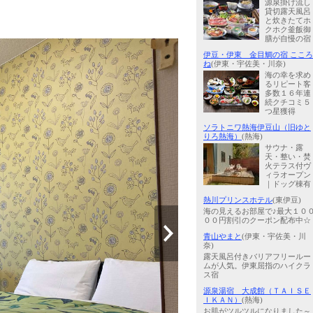
源泉掛け流し
貸切露天風呂
と炊きたてホ
クホク釜飯御
膳が自慢の宿
伊豆・伊東 金目鯛の宿 こころ
ね
(伊東・宇佐美・川奈)
海の幸を求め
るリピート客
多数１６年連
続クチコミ５
つ星獲得
ソラトニワ熱海伊豆山（旧ゆと
りろ熱海）
(熱海)
サウナ・露
天・整い・焚
火テラス付ヴ
ィラオープン
｜ドッグ棟有
熱川プリンスホテル
(東伊豆)
海の見えるお部屋で♪最大１０
００円割引のクーポン配布中☆
青山やまと
(伊東・宇佐美・川
奈)
露天風呂付きバリアフリールー
ムが人気。伊東屈指のハイクラ
ス宿
源泉湯宿 大成館（ＴＡＩＳＥ
ＩＫＡＮ）
(熱海)
お肌がツルツルになりました～