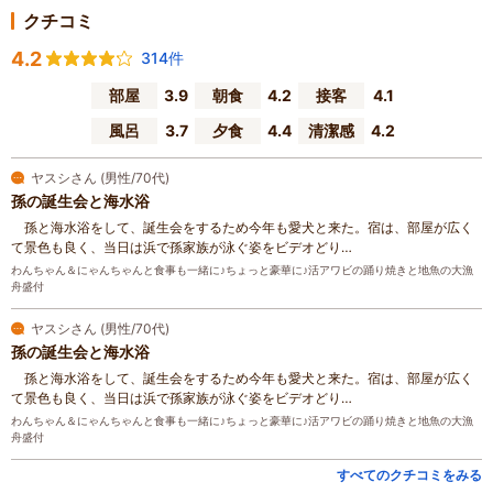
クチコミ
4.2
314件
部屋
3.9
朝食
4.2
接客
4.1
風呂
3.7
夕食
4.4
清潔感
4.2
ヤスシさん (男性/70代)
孫の誕生会と海水浴
孫と海水浴をして、誕生会をするため今年も愛犬と来た。宿は、部屋が広く
て景色も良く、当日は浜で孫家族が泳ぐ姿をビデオどり…
わんちゃん＆にゃんちゃんと食事も一緒に♪ちょっと豪華に♪活アワビの踊り焼きと地魚の大漁
舟盛付
ヤスシさん (男性/70代)
孫の誕生会と海水浴
孫と海水浴をして、誕生会をするため今年も愛犬と来た。宿は、部屋が広く
て景色も良く、当日は浜で孫家族が泳ぐ姿をビデオどり…
わんちゃん＆にゃんちゃんと食事も一緒に♪ちょっと豪華に♪活アワビの踊り焼きと地魚の大漁
舟盛付
すべてのクチコミをみる