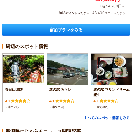
1名 24,200円～
968
48,400
ポイント～たまる
スコア～たまる
宿泊プランをみる
周辺のスポット情報
春日山城跡
道の駅 あらい
道の駅 マリンドリーム
能生
4.1
4.1
4.1
・車で21分
・車で25分
・車で60分
すべてのスポット情報をみる
新潟県のじゃらんニュース関連記事