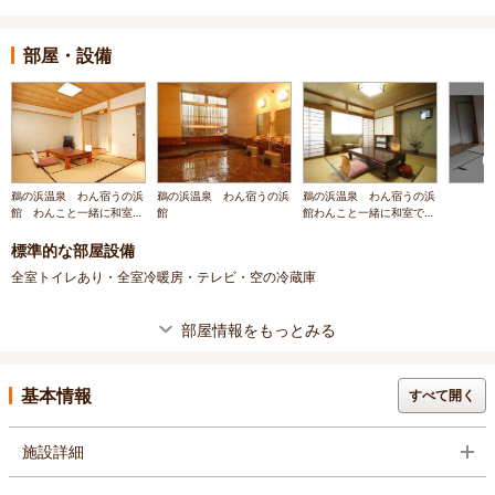
部屋・設備
鵜の浜温泉 わん宿うの浜
鵜の浜温泉 わん宿うの浜
鵜の浜温泉 わん宿うの浜
館 わんこと一緒に和室で
館
館わんこと一緒に和室での
のんびりどうぞ
んびりどうぞ
標準的な部屋設備
全室トイレあり・全室冷暖房・テレビ・空の冷蔵庫
部屋情報をもっとみる
基本情報
すべて開く
施設詳細