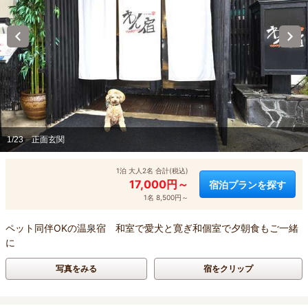
1/23
正面玄関
1泊 大人2名 合計(税込)
17,000円～
宿泊プランを探す
1名 8,500円～
ペット同伴OKの温泉宿 和室で愛犬と寛ぎ和個室で夕朝食もご一緒
に
写真をみる
宿をクリップ