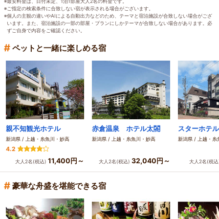
※最安料金は、日付未定、1泊1部屋大人2名の料金です。
※ご指定の検索条件に合致しない宿が表示される場合がございます。
※個人の主観の違いやAIによる自動出力などのため、テーマと宿泊施設が合致しない場合がござ
います。また、宿泊施設の一部の部屋・プランにしかテーマが合致しない場合があります。必
ずご自身で内容をご確認ください。
#
ペットと一緒に楽しめる宿
親不知観光ホテル
赤倉温泉 ホテル太閤
スターホテル
新潟県 / 上越・糸魚川・妙高
新潟県 / 上越・糸魚川・妙高
新潟県 / 上越・
4.2
11,400円～
32,040円～
大人2名(税込)
大人2名(税込)
大人2名(税込
#
豪華な舟盛を堪能できる宿