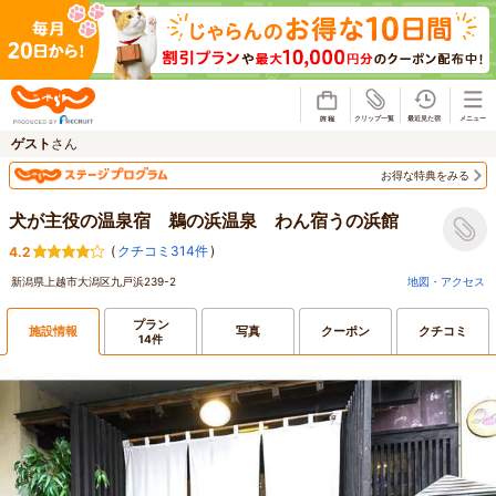
じゃらん
ゲスト
さん
お得な特典をみる
犬が主役の温泉宿 鵜の浜温泉 わん宿うの浜館
(
クチコミ314件
)
4.2
新潟県上越市大潟区九戸浜239-2
地図・アクセス
プラン
施設情報
写真
クーポン
クチコミ
14件