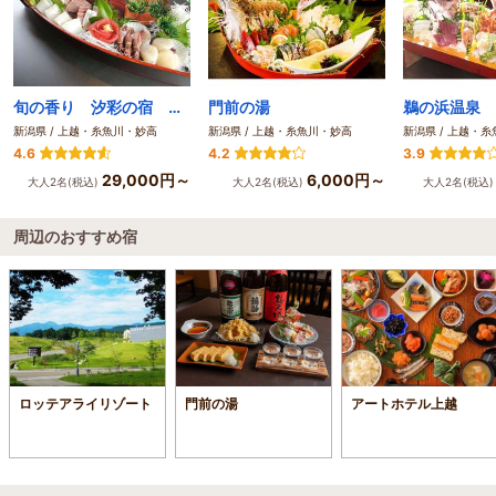
旬の香り 汐彩の宿 佐渡見亭
門前の湯
新潟県 / 上越・糸魚川・妙高
新潟県 / 上越・糸魚川・妙高
新潟県 / 上越・
4.6
4.2
3.9
29,000円～
6,000円～
大人2名(税込)
大人2名(税込)
大人2名(税込
周辺のおすすめ宿
ロッテアライリゾート
門前の湯
アートホテル上越