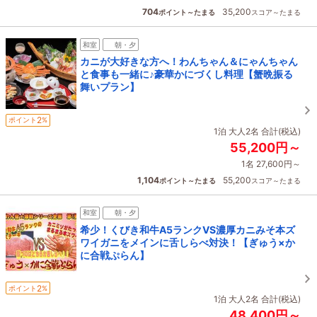
704
35,200
ポイント～たまる
スコア～たまる
和室
朝・夕
カニが大好きな方へ！わんちゃん＆にゃんちゃん
と食事も一緒に♪豪華かにづくし料理【蟹晩振る
舞いプラン】
2
ポイント
%
1泊 大人2名 合計(税込)
55,200円～
1名 27,600円～
1,104
55,200
ポイント～たまる
スコア～たまる
和室
朝・夕
希少！くびき和牛A5ランクVS濃厚カニみそ本ズ
ワイガニをメインに舌しらべ対決！【ぎゅう×か
に合戦ぷらん】
2
ポイント
%
1泊 大人2名 合計(税込)
48,400円～