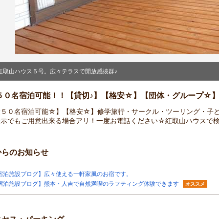
紅取山ハウス５号。広々テラスで開放感抜群♪
５０名宿泊可能！！【貸切♪】【格安☆】【団体・グループ☆
大５０名宿泊可能☆】【格安☆】修学旅行・サークル・ツーリング・子ど
表示でもご用意出来る場合アリ！一度お電話ください☆紅取山ハウスで
からのお知らせ
宿泊施設ブログ】広々使える一軒家風のお宿です。
宿泊施設ブログ】熊本・人吉で自然満喫のラフティング体験できます
オススメ