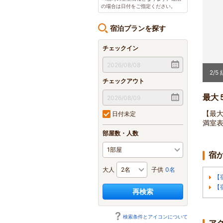
の場合は日付をご指定ください。
宿泊プランを探す
チェックイン
2
/
5
チェックアウト
最大
【最
日付未定
満室
部屋数・人数
宿
大人
子供
0名
【
【
再検索
検索条件とアイコンについて