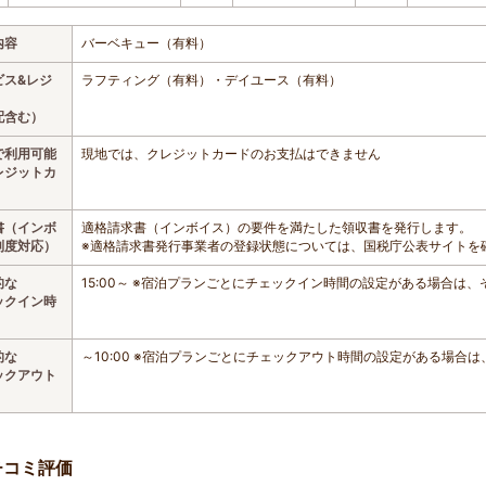
内容
バーベキュー（有料）
ビス&レジ
ラフティング（有料）・デイユース（有料）
配含む）
で利用可能
現地では、クレジットカードのお支払はできません
レジットカ
書（インボ
適格請求書（インボイス）の要件を満たした領収書を発行します。
制度対応）
※適格請求書発行事業者の登録状態については、国税庁公表サイトを
的な
15:00～ ※宿泊プランごとにチェックイン時間の設定がある場合は
ックイン時
的な
～10:00 ※宿泊プランごとにチェックアウト時間の設定がある場合
ックアウト
チコミ評価