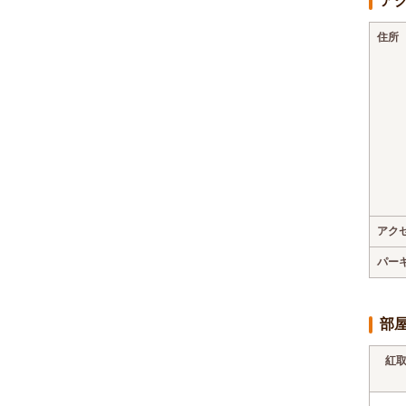
ア
住所
アク
パー
部
紅