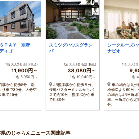
－ＳＴＡＹ 別府
スミツグハウスグラン
シークルーズ
ディゴ
パ
ナビオ
-
-
1泊 大人2名 合計(税込)
1泊 大人2名 合計(税込)
1泊 大人2名
11,900円～
38,080円～
9,
1名 5,950円～
1名 19,040円～
1名 
府駅から徒歩5分、別
JR熊本駅から徒歩８分、
車の場合は九州
Cより車で30分、大分空
桜町バスターミナルからバ
松橋ICより60分
り車で45分
スで約10分、熊本ICから車
の場合はJR三角線
で約30分
車。三角港から定期
分。
本県のじゃらんニュース関連記事