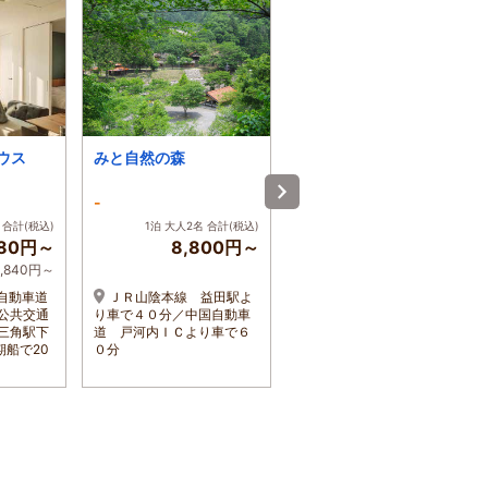
ハウス
みと自然の森
旅宿ラッシー
-
-
 合計(税込)
1泊 大人2名 合計(税込)
1泊 大人2名 合計(税込)
680円～
8,800円～
16,000円～
4,840円～
1名 8,000円～
自動車道
ＪＲ山陰本線 益田駅よ
阿蘇くまもと空港から車
。公共交通
り車で４０分／中国自動車
で5分
三角駅下
道 戸河内ＩＣより車で６
船で20
０分