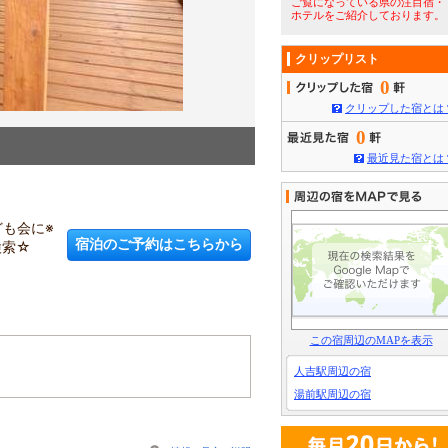
ご覧になっている県の注目宿・
ホテルをご紹介しております。
クリップリスト
0
クリップした宿とは
0
3
/
5
ラフティングも☆
最近見た宿とは
】
も会に※
宿泊のご予約はこちらから
検索☆
この宿周辺のMAPを表示
人吉駅周辺の宿
湯前駅周辺の宿