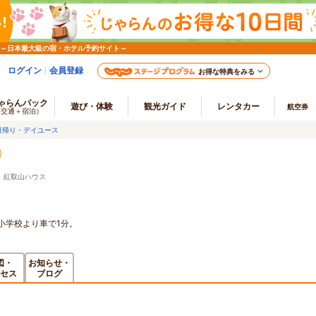
 ～日本最大級の宿・ホテル予約サイト～
ログイン
会員登録
お得な特典をみる
ゃらんパック
遊び・体験
観光ガイド
レンタカー
航空券
（交通＋宿泊）
日帰り・デイユース
 紅取山ハウス
小学校より車で1分。
図・
お知らせ・
セス
ブログ