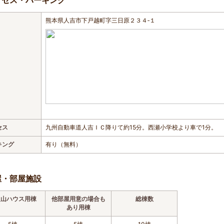
クセス・パーキング
熊本県人吉市下戸越町字三日原２３４‐１
セス
九州自動車道人吉ＩＣ降りて約15分。西瀬小学校より車で1分。
キング
有り（無料）
屋・部屋施設
取山ハウス用棟
他部屋用意の場合も
総棟数
あり用棟