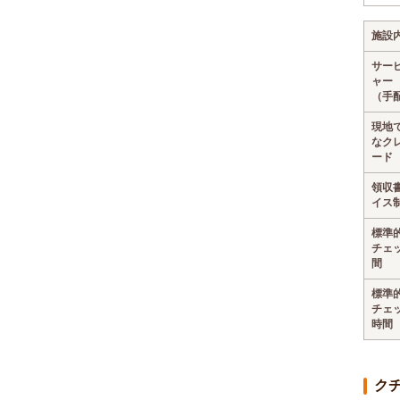
施設
サー
ャー
（手
現地
なク
ード
領収
イス
標準
チェ
間
標準
チェ
時間
ク