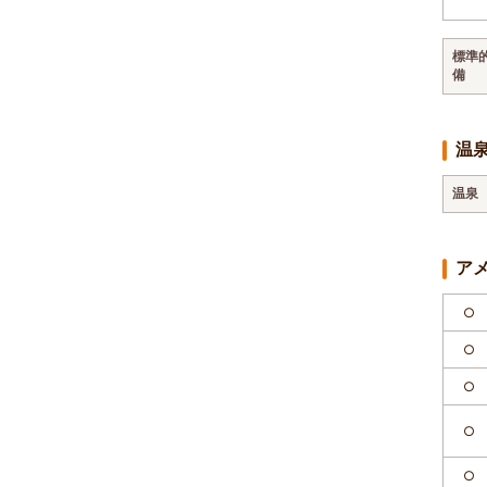
標準
備
温
温泉
ア
○
○
○
○
○