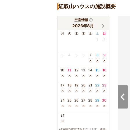
紅取山ハウスの施設概要
空室情報
2026年8月
月
火
水
木
金
土
日
1
2
3
4
5
6
7
8
9
×
×
×
10
11
12
13
14
15
16
×
×
×
×
×
×
×
17
18
19
20
21
22
23
×
×
×
×
×
×
×
24
25
26
27
28
29
30
×
×
×
×
×
×
×
31
×
※1泊時の空室情報となります。連泊