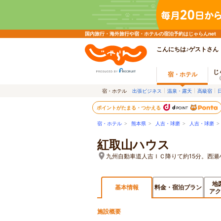
国内旅行・海外旅行や宿・ホテルの宿泊予約はじゃらんnet
こんにちは♪ゲストさん
じ
宿・ホテル
宿・ホテル
出張ビジネス
温泉・露天
高級宿
ポイントがたまる・つかえる
宿・ホテル
>
熊本県
>
人吉・球磨
>
人吉・球磨
>
紅取山ハウス
九州自動車道人吉ＩＣ降りて約15分。西瀬
地
基本情報
料金・宿泊プラン
アク
施設概要