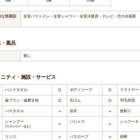
5棟
5棟
10棟
的な部屋設
全室バストイレ・全室シャワー・全室冷暖房・テレビ・空の冷蔵庫
泉・風呂
無し
メニティ・施設・サービス
ハンドタオル
ボディソープ
ドライヤー
○
○
歯ブラシ・歯磨き粉
石けん
羽毛布団
○
○
バスタオル
浴衣
髭剃り
×
×
シャンプー
パジャマ
シャワーキ
×
×
(ﾘﾝｽｲﾝｼｬﾝﾌﾟｰ含む)
リンス
バスローブ
綿棒
×
×