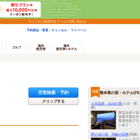
サイトのご利用方法
ヘルプ/問い合わせ
予約照会・変更・キャンセル
マイページ
海外
海外
ゴルフ
航空券
航空券+ホテル
空室検索・予約
熊本県の宿・ホテル[PR
クリップする
人吉温泉 あゆの里
(人吉・球
磨)
限定企画☆温
泉露天風呂付
客室特別プラ
ンあり
野の花の宿 阿蘇の四季
(阿蘇)
じゃらんアワ