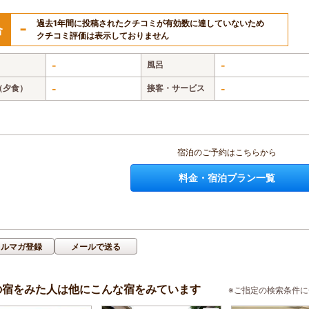
過去1年間に投稿されたクチコミが有効数に達していないため
-
合
クチコミ評価は表示しておりません
-
風呂
-
（夕食）
-
接客・サービス
-
宿泊のご予約はこちらから
料金・宿泊プラン一覧
メルマガ登録
メールで送る
の宿をみた人は他にこんな宿をみています
※ご指定の検索条件