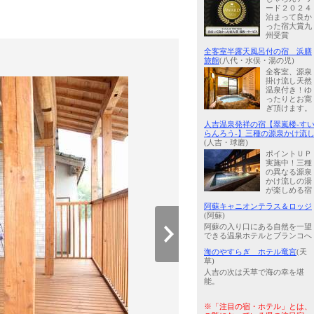
ード２０２４
泊まって良か
った宿大賞九
州受賞
全客室半露天風呂付の宿 浜膳
旅館
(八代・水俣・湯の児)
全客室、源泉
掛け流し天然
温泉付き！ゆ
ったりとお寛
ぎ頂けます。
人吉温泉発祥の宿【翠嵐楼-す
らんろう-】三種の源泉かけ流
(人吉・球磨)
ポイントＵＰ
実施中！三種
の異なる源泉
かけ流しの湯
が楽しめる宿
阿蘇キャニオンテラス＆ロッジ
(阿蘇)
阿蘇の入り口にある自然を一望
できる温泉ホテルとブランコへ
海のやすらぎ ホテル竜宮
(天
草)
人吉の次は天草で海の幸を堪
能。
※「注目の宿・ホテル」とは、