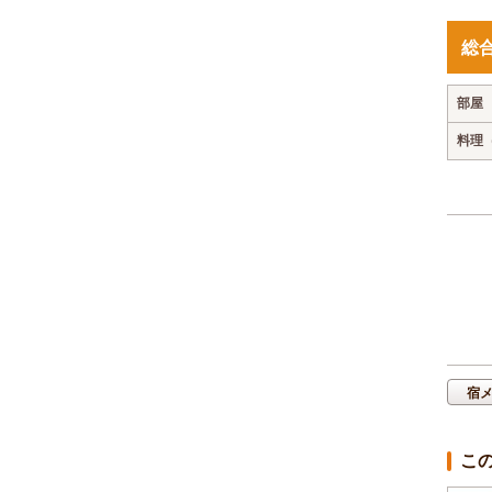
総
部屋
料理
宿
こ