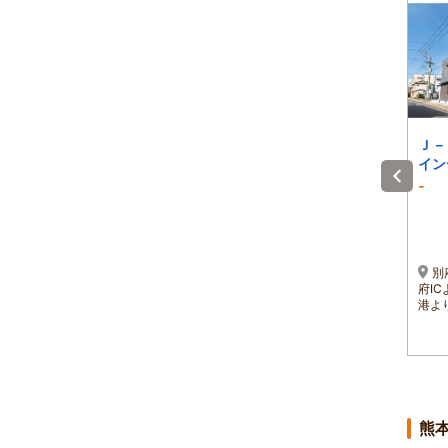
海辺の宿えくぼ
壱休
Ｊ
イン
5.0
4.4
-
)
1泊 大人2名 合計(税込)
1泊 大人2名 合計(税込)
～
20,000円～
6,000円～
～
1名 10,000円～
1名 3,000円～
ら
JR呉駅下車、倉橋方面行
〒868-0072 熊本県人吉
別
市バスで50分（奥ノ内バス
市西間下町134
府I
停下車徒歩15分）
港よ
熊