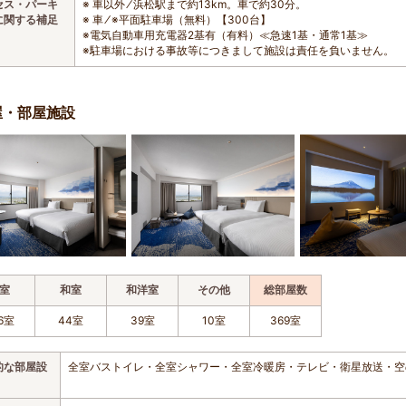
セス・パーキ
※ 車以外 ⁄ 浜松駅まで約13km。車で約30分。
に関する補足
※ 車 ⁄ ※平面駐車場（無料）【300台】
※電気自動車用充電器2基有（有料）≪急速1基・通常1基≫
※駐車場における事故等につきまして施設は責任を負いません。
屋・部屋施設
室
和室
和洋室
その他
総部屋数
6室
44室
39室
10室
369室
的な部屋設
全室バストイレ・全室シャワー・全室冷暖房・テレビ・衛星放送・空