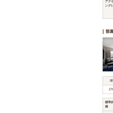
アク
ング
部
洋
27
標準
備