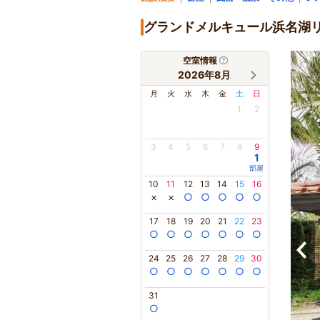
グランドメルキュール浜名湖
空室情報
2026年8月
月
火
水
木
金
土
日
1
2
3
4
5
6
7
8
9
1
部屋
10
11
12
13
14
15
16
×
×
○
○
○
○
○
17
18
19
20
21
22
23
○
○
○
○
○
○
○
24
25
26
27
28
29
30
○
○
○
○
○
○
○
31
○