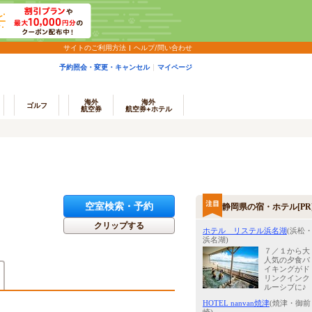
サイトのご利用方法
ヘルプ/問い合わせ
予約照会・変更・キャンセル
マイページ
海外
海外
ゴルフ
航空券
航空券+ホテル
空室検索・予約
静岡県の宿・ホテル[PR
クリップする
ホテル リステル浜名湖
(浜松
浜名湖)
７／１から大
人気の夕食バ
イキングがド
リンクインク
ルーシブに♪
HOTEL nanvan焼津
(焼津・御前