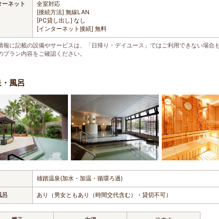
ターネット
全室対応
[接続方法] 無線LAN
[PC貸し出し] なし
[インターネット接続] 無料
情報に記載の設備やサービスは、「日帰り・デイユース」ではご利用できない場合
のプラン内容をご確認ください。
泉・風呂
雄踏温泉(加水・加温・循環ろ過)
風呂
あり（男女ともあり（時間交代含む）・貸切不可）