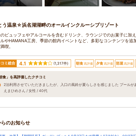
とう温泉☆浜名湖湖畔のオールインクルーシブリゾート
食のビュッフェやアルコールを含むドリンク、ラウンジでのお菓子に加
ルやHAMANA工房、季節の館内イベントなど、多彩なコンテンツを追
ず満喫。
4.1
チコミ総合
(1,317件)
朝食
夕食
部屋
高評価
高評価
高評価
朝食」を高評価したクチコミ
えまひめさん / 女性 / 40代
からのお知らせ