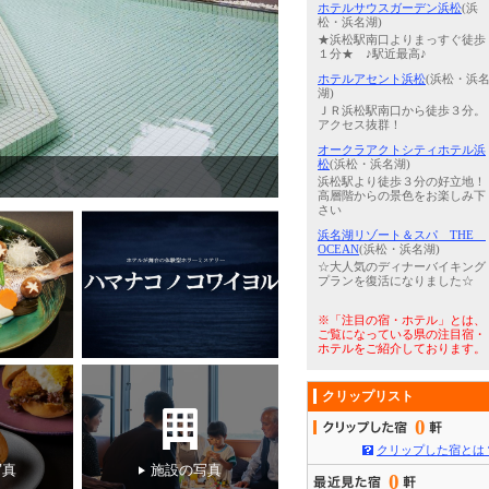
ホテルサウスガーデン浜松
(浜
松・浜名湖)
★浜松駅南口よりまっすぐ徒歩
１分★ ♪駅近最高♪
ホテルアセント浜松
(浜松・浜
湖)
ＪＲ浜松駅南口から徒歩３分。
アクセス抜群！
オークラアクトシティホテル浜
松
(浜松・浜名湖)
5
/
5
ホテル 外観
浜松駅より徒歩３分の好立地！
高層階からの景色をお楽しみ下
さい
浜名湖リゾート＆スパ THE
OCEAN
(浜松・浜名湖)
☆大人気のディナーバイキング
プランを復活になりました☆
※「注目の宿・ホテル」とは、
ご覧になっている県の注目宿・
ホテルをご紹介しております。
クリップリスト
0
クリップした宿とは
写真
施設の写真
0