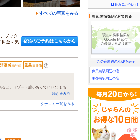
最近見た宿とは
すべての写真をみる
え、ブック
宿泊のご予約はこちらから
加料金を気
この宿周辺のMAPを表示
清潔感
風呂
高評価
高評価
弁天島駅周辺の宿
東都筑駅周辺の宿
2泊利用させていただきましたが、入口の風鈴が夏らしさを感じました プールがあると、リゾート感があっていいな もちろん利用させていただきました 朝夕のお料理の種類も多く、美味しかったのですが朝食の際混みすぎていて、食べ物を取るのが大変でした それ以外は満足です お料理の美味しさは本当なのですが １番印象的なのがソフトクリームです ホントに美味しかったです 温泉も何回も入りました 機会があったらまた泊まりたい宿です
続きをみる
クチコミ一覧をみる