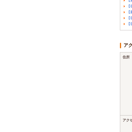
【
【
【
【
【
ア
住所
アク