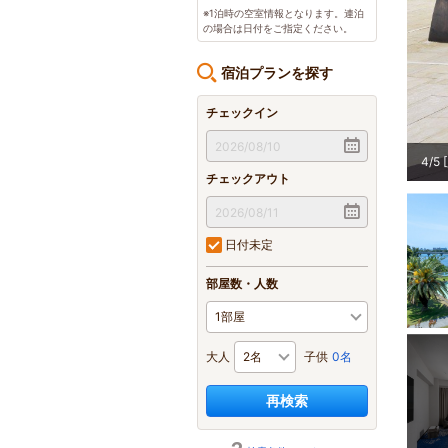
※1泊時の空室情報となります。連泊
の場合は日付をご指定ください。
宿泊プランを探す
チェックイン
4
/
5
チェックアウト
日付未定
部屋数・人数
大人
子供
0名
再検索