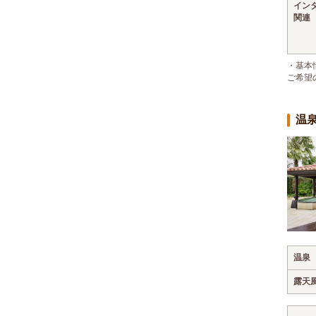
イン
関連
・基本
ご希望
温
温泉
露天