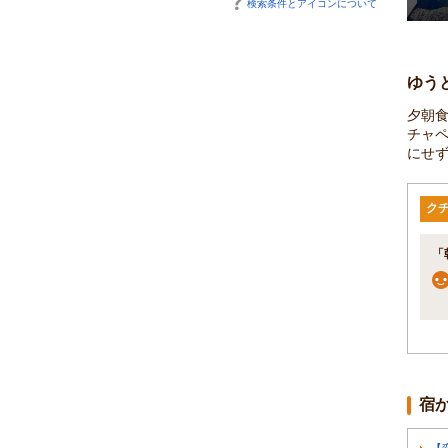
検索条件とアイコンについて
ゆう
夕朝
チャペ
にせ
ク
「
宿