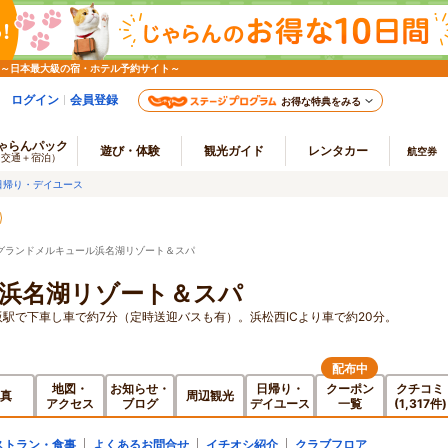
 ～日本最大級の宿・ホテル予約サイト～
ログイン
会員登録
お得な特典をみる
ゃらんパック
遊び・体験
観光ガイド
レンタカー
航空券
（交通＋宿泊）
日帰り・デイユース
グランドメルキュール浜名湖リゾート＆スパ
浜名湖リゾート＆スパ
阪駅で下車し車で約7分（定時送迎バスも有）。浜松西ICより車で約20分。
配布中
地図・
お知らせ・
日帰り・
クーポン
クチコミ
真
周辺観光
アクセス
ブログ
デイユース
一覧
(1,317件)
ストラン・食事
よくあるお問合せ
イチオシ紹介
クラブフロア