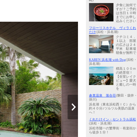
崎)
夕食に如何で
すが？ご予約
は当日１０時
までにお申し
込みください
フローリスホテル ヴィラくれ
たけ
(浜松・浜名湖)
クチコミ４．
１以上 部屋
の広さは２４
平米 駐車場
朝食が無料で
KAREN 浜名湖 with Dog
(浜松・
浜名湖)
標高１００ｍ
の絶景宿！
【全室レイク
ビュー】愛犬
と癒しの一時
を
倉真温泉 落合荘
(磐田・袋井
掛川)
浜名湖（東名浜松西ＩＣ）から
約４０分♪ツルツル美肌の温泉
へ！
くれたけイン・セントラル浜松
(浜松・浜名湖)
浜松市随一の繁華街・有楽街か
ら徒歩１分！