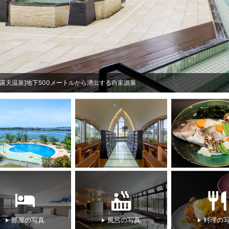
[露天温泉]地下500メートルから湧出する自家源泉
部屋の写真
風呂の写真
料理の