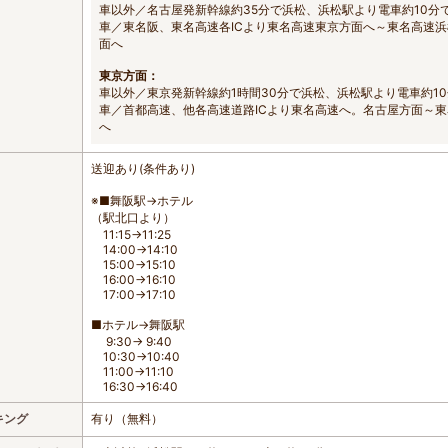
車以外／名古屋発新幹線約35分で浜松、浜松駅より電車約10分
車／東名阪、東名高速各ICより東名高速東京方面へ～東名高速浜
面へ
東京方面：
車以外／東京発新幹線約1時間30分で浜松、浜松駅より電車約1
車／首都高速、他各高速道路ICより東名高速へ。名古屋方面～東
へ
送迎あり(条件あり)
※■舞阪駅→ホテル
（駅北口より）
11:15→11:25
14:00→14:10
15:00→15:10
16:00→16:10
17:00→17:10
■ホテル→舞阪駅
9:30→ 9:40
10:30→10:40
11:00→11:10
16:30→16:40
キング
有り（無料）