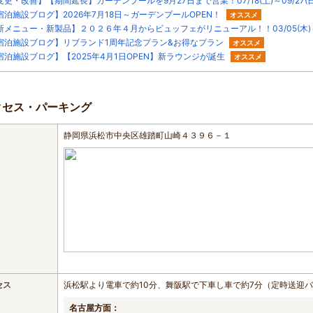
変更・改善】【期間延長】ガーデンプールを9月27日まで営業！07/18(土)～09/27(日
宿泊施設ブログ】2026年7月18日～ガーデンプールOPEN！
オススメ
新メニュー・新製品】２０２６年４月からビュッフェがリニューアル！！03/05(木)
宿泊施設ブログ】リブランド1周年記念プラン&お得なプラン
オススメ
宿泊施設ブログ】【2025年4月1日OPEN】新ラウンジが誕生
オススメ
クセス・パーキング
静岡県浜松市中央区雄踏町山崎４３９６－１
セス
浜松駅より電車で約10分、舞阪駅で下車し車で約7分（定時送迎バ
名古屋方面：