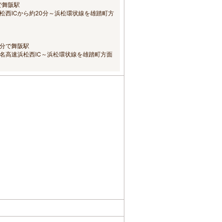
で舞阪駅
松西ICから約20分～浜松環状線を雄踏町方
0分で舞阪駅
名高速浜松西IC～浜松環状線を雄踏町方面