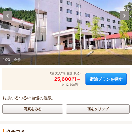
1/23
全景
1泊 大人2名 合計(税込)
25,600円～
宿泊プランを探す
1名 12,800円～
お肌つるつるの自慢の温泉。
写真をみる
宿をクリップ
クチコミ