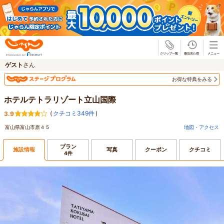
じゃらん
ゲスト
さん
お得な特典をみる
ホテルテトラリゾート立山国際
(
クチコミ349件
)
3.9
富山県富山市原４５
地図・アクセス
プラン
施設情報
写真
クーポン
クチコミ
4件