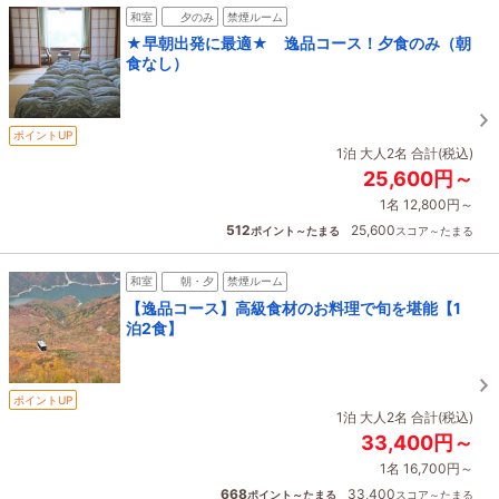
和室
夕のみ
禁煙ルーム
★早朝出発に最適★ 逸品コース！夕食のみ（朝
食なし）
ポイントUP
1泊 大人2名 合計(税込)
25,600円～
1名 12,800円～
512
25,600
ポイント～たまる
スコア～たまる
和室
朝・夕
禁煙ルーム
【逸品コース】高級食材のお料理で旬を堪能【1
泊2食】
ポイントUP
1泊 大人2名 合計(税込)
33,400円～
1名 16,700円～
668
33,400
ポイント～たまる
スコア～たまる