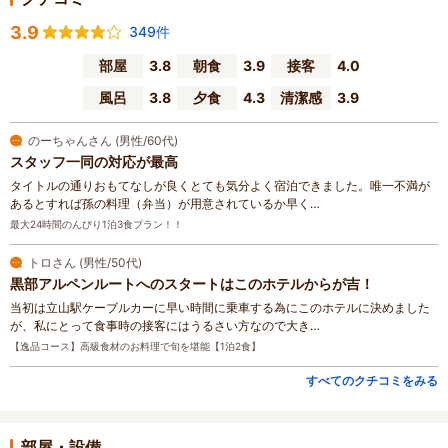
3.9
349件
部屋
3.8
朝食
3.9
接客
4.0
風呂
3.8
夕食
4.3
清潔感
3.9
のーちゃんさん (男性/60代)
スタッフ一同の対応が最高
タイトルの通りおもてなしが良くとても気分よく宿泊できました。唯一不満が
あるとすれば孫の料理（弁当）が用意されているか早く…
最大24時間のんびり1泊3食プラン！！
トロさん (男性/50代)
黒部アルペンルートへのスタートはこのホテルからが吉！
当初は立山駅ケーブルカーに早い時間に乗車する為にこのホテルに決めました
が、私にとって食事時の接客にはうるさい方なので大き…
【逸品コース】高級食材のお料理で旬を堪能【1泊2食】
すべてのクチコミをみる
部屋・設備