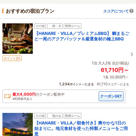
おすすめの宿泊プラン
スコアについて
その他
朝・夕
禁煙ルーム
【HANARE・VILLA／プレミアムBBQ】 鯛まるご
と一尾のアクアパッツァ＆厳選食材の極上BBQ
2
ポイント
%
1泊 大人2名 合計(税込)
61,710円～
1名 30,855円～
1,234
61,710
ポイント～たまる
スコア～たまる
4,000
最大
円
の
クーポン配布中
クーポンGET
※利用条件あり
その他
朝のみ
禁煙ルーム
【HANARE・VILLA／朝食付き】爽やかな1日の
始まりに。地元食材を使った特製メニューをご用
意