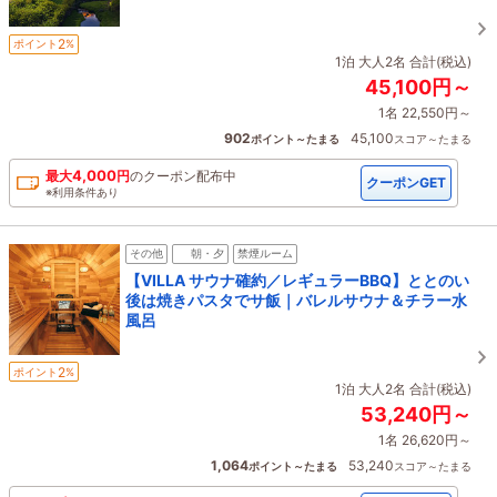
2
ポイント
%
1泊 大人2名 合計(税込)
45,100円～
1名 22,550円～
902
45,100
ポイント～たまる
スコア～たまる
4,000
最大
円
の
クーポン配布中
クーポンGET
※利用条件あり
その他
朝・夕
禁煙ルーム
【VILLA サウナ確約／レギュラーBBQ】ととのい
後は焼きパスタでサ飯｜バレルサウナ＆チラー水
風呂
2
ポイント
%
1泊 大人2名 合計(税込)
53,240円～
1名 26,620円～
1,064
53,240
ポイント～たまる
スコア～たまる