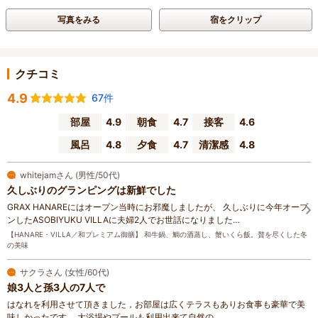
写真をみる
宿をクリップ
クチコミ
4.9
67件
部屋
4.9
朝食
4.7
接客
4.6
風呂
4.8
夕食
4.7
清潔感
4.8
whitejamさん (男性/50代)
久しぶりのグランピングは新鮮でした
GRAX HANAREにはオープン当時にお邪魔しましたが、 久しぶりに今年オープ
ンしたASOBIYUKU VILLAに夫婦2人でお世話になりました…
【HANARE・VILLA／和プレミアム御膳】 和牛鍋、鯛の酒蒸し、蟹いくら飯。贅を尽くした冬
の美味
サクラさん (女性/60代)
娘3人と孫3人の7人で
はなれを利用させて頂きました，お部屋は広くテラスもありお食事も豪華で美
味しかったです。 大浴場やプールも利用出来て自然の…