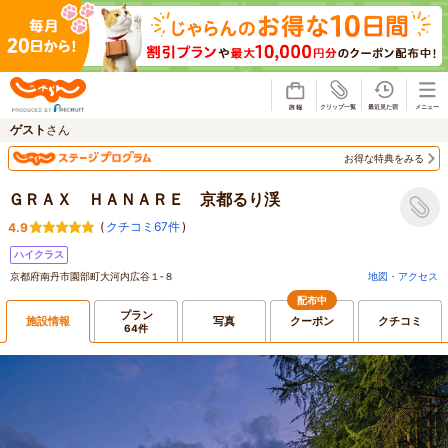
じゃらん
ゲスト
さん
お得な特典をみる
ＧＲＡＸ ＨＡＮＡＲＥ 京都るり渓
(
クチコミ67件
)
4.9
ハイクラス
京都府南丹市園部町大河内広谷１‐８
地図・アクセス
配布中
プラン
施設情報
写真
クーポン
クチコミ
64件