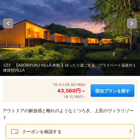
1/23
【ASOBIYUKU VILLA-外観-】ゆったり過ごせる、プライベート温泉付１
棟貸切VILLA
1泊 大人2名 合計(税込)
43,560円～
宿泊プランを探す
1名 21,780円～
アウトドアの解放感と離れのようなくつろぎ。上質のヴィラリゾー
ト
クーポンを確認する