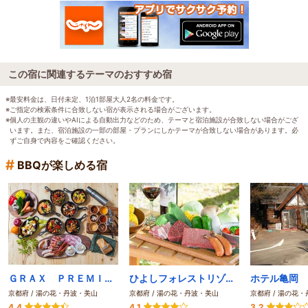
この宿に関連するテーマのおすすめ宿
※最安料金は、日付未定、1泊1部屋大人2名の料金です。
※ご指定の検索条件に合致しない宿が表示される場合がございます。
※個人の主観の違いやAIによる自動出力などのため、テーマと宿泊施設が合致しない場合がござ
います。また、宿泊施設の一部の部屋・プランにしかテーマが合致しない場合があります。必
ずご自身で内容をご確認ください。
#
BBQが楽しめる宿
ＧＲＡＸ ＰＲＥＭＩＵＭ ＣＡＭＰＲＥＳＯＲＴ 京都るり渓
ひよしフォレストリゾート 山の家
ホテル亀岡
京都府 / 湯の花・丹波・美山
京都府 / 湯の花・丹波・美山
京都府 / 湯の花
4.4
4.1
3.2