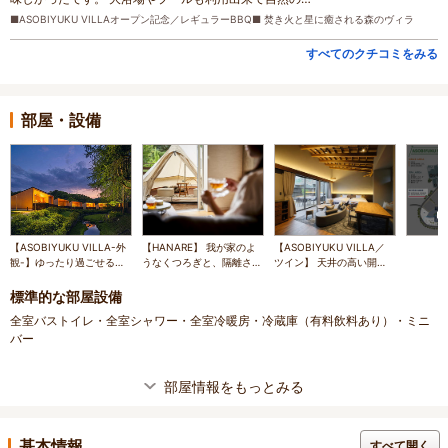
■ASOBIYUKU VILLAオープン記念／レギュラーBBQ■ 焚き火と星に癒される森のヴィラ
すべてのクチコミをみる
部屋・設備
【ASOBIYUKU VILLA-外
【HANARE】 我が家のよ
【ASOBIYUKU VILLA／
観-】ゆったり過ごせる、
うなくつろぎと、隔離され
ツイン】 天井の高い開放
プライベート温泉付１棟貸
た非日常感。ワンランク上
的な空間。ゆったり過ごせ
切VILLA
の休日を愉しむHANARE
る、温泉付きヴィラ
標準的な部屋設備
リゾート。
全室バストイレ・全室シャワー・全室冷暖房・冷蔵庫（有料飲料あり）・ミニ
バー
部屋情報をもっとみる
基本情報
すべて開く