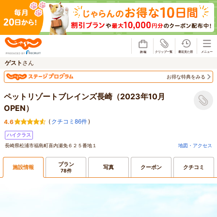
じゃらん
ゲスト
さん
お得な特典をみる
ペットリゾートブレインズ長崎（2023年10月
OPEN）
(
クチコミ86件
)
4.6
ハイクラス
長崎県松浦市福島町喜内瀬免６２５番地１
地図・アクセス
プラン
施設情報
写真
クーポン
クチコミ
78件