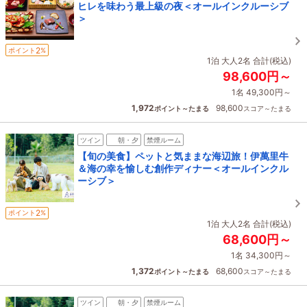
ヒレを味わう最上級の夜＜オールインクルーシブ
＞
2
ポイント
%
1泊 大人2名 合計(税込)
98,600円～
1名 49,300円～
1,972
98,600
ポイント～たまる
スコア～たまる
ツイン
朝・夕
禁煙ルーム
【旬の美食】ペットと気ままな海辺旅！伊萬里牛
＆海の幸を愉しむ創作ディナー＜オールインクル
ーシブ＞
2
ポイント
%
1泊 大人2名 合計(税込)
68,600円～
1名 34,300円～
1,372
68,600
ポイント～たまる
スコア～たまる
ツイン
朝・夕
禁煙ルーム