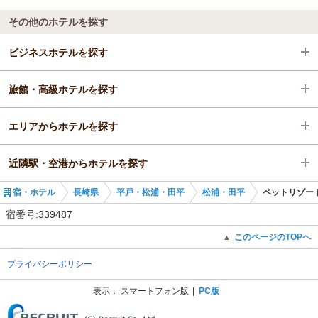
その他のホテルを探す
ビジネスホテルを探す
旅館・高級ホテルを探す
長崎県
エリアからホテルを探す
平戸・松浦・田平
長崎県
近隣駅・空港からホテルを探す
松浦・田平
長崎県
宿・ホテル
長崎県
平戸・松浦・田平
松浦・田平
ペットリゾート
平戸・松浦・田平
山本駅
宿番号:339487
松浦・田平
唐津駅
このページのTOPへ
▲
プライバシーポリシー
西唐津駅
表示：
スマートフォン版
PC版
(C) Recruit Co., Ltd.
和多田駅