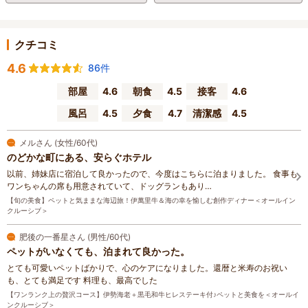
クチコミ
4.6
86件
部屋
4.6
朝食
4.5
接客
4.6
風呂
4.5
夕食
4.7
清潔感
4.5
メルさん (女性/60代)
のどかな町にある、安らぐホテル
以前、姉妹店に宿泊して良かったので、今度はこちらに泊まりました。 食事も
ワンちゃんの席も用意されていて、ドッグランもあり…
【旬の美食】ペットと気ままな海辺旅！伊萬里牛＆海の幸を愉しむ創作ディナー＜オールイン
クルーシブ＞
肥後の一番星さん (男性/60代)
ペットがいなくても、泊まれて良かった。
とても可愛いペットばかりで、心のケアになりました。還暦と米寿のお祝い
も、とても満足です 料理も、最高でした
【ワンランク上の贅沢コース】伊勢海老＋黒毛和牛ヒレステーキ付♪ペットと美食を＜オールイ
ンクルーシブ＞