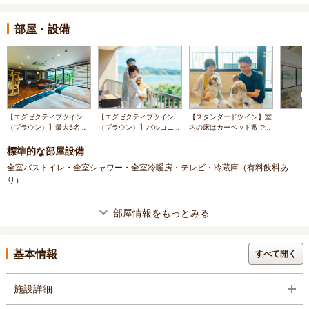
部屋・設備
【エグゼクティブツイン
【エグゼクティブツイン
【スタンダードツイン】室
（ブラウン）】最大5名様
（ブラウン）】バルコニー
内の床はカーペット敷でワ
までご利用いただけますの
からペットと一緒に絶景を
ンちゃんの足にも優しい♪
で、ご家族連れにおすすめ
楽しみながら、リラック
標準的な部屋設備
です。
ス。
全室バストイレ・全室シャワー・全室冷暖房・テレビ・冷蔵庫（有料飲料あ
り）
部屋情報をもっとみる
基本情報
すべて開く
施設詳細