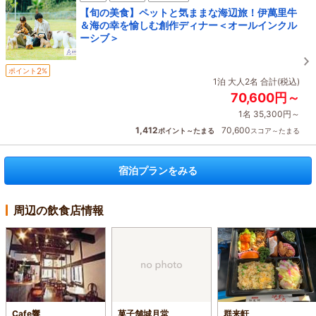
【旬の美食】ペットと気ままな海辺旅！伊萬里牛
＆海の幸を愉しむ創作ディナー＜オールインクル
ーシブ＞
2
ポイント
%
1泊 大人2名 合計(税込)
70,600円～
1名 35,300円～
1,412
70,600
ポイント～たまる
スコア～たまる
宿泊プランをみる
周辺の飲食店情報
Cafe響
菓子舗城月堂
群来軒