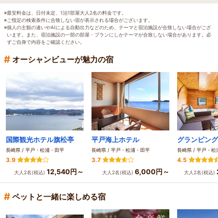
※最安料金は、日付未定、1泊1部屋大人2名の料金です。
※ご指定の検索条件に合致しない宿が表示される場合がございます。
※個人の主観の違いやAIによる自動出力などのため、テーマと宿泊施設が合致しない場合がござ
います。また、宿泊施設の一部の部屋・プランにしかテーマが合致しない場合があります。必
ずご自身で内容をご確認ください。
#
オーシャンビューが魅力の宿
国際観光ホテル旗松亭
平戸海上ホテル
長崎県 / 平戸・松浦・田平
長崎県 / 平戸・松浦・田平
長崎県 / 平戸・
3.9
3.7
4.5
12,540円～
6,000円～
大人2名(税込)
大人2名(税込)
大人2名(税込)
#
ペットと一緒に楽しめる宿