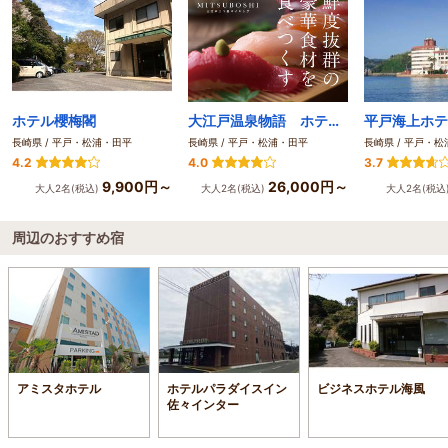
ホテル櫻梅閣
大江戸温泉物語 ホテル蘭風
平戸海上ホテ
長崎県 / 平戸・松浦・田平
長崎県 / 平戸・松浦・田平
長崎県 / 平戸・
4.2
4.0
3.7
9,900円～
26,000円～
大人2名(税込)
大人2名(税込)
大人2名(税込
周辺のおすすめ宿
アミスタホテル
ホテルパラダイスイン
ビジネスホテル海風
佐々インター