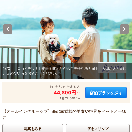
1/23
【スカイデッキ】絶景を眺めながらご夫婦や恋人同士、大切な人とかけ
がえのない時をお過ごしください。
1泊 大人2名 合計(税込)
44,600円～
宿泊プランを探す
1名 22,300円～
【オールインクルーシブ】海の幸満載の美食や絶景をペットと一緒
に
写真をみる
宿をクリップ