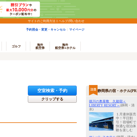
サイトのご利用方法
ヘルプ/問い合わせ
予約照会・変更・キャンセル
マイページ
海外
海外
ゴルフ
航空券
航空券+ホテル
空室検索・予約
静岡県の宿・ホテル[PR
クリップする
徳川の奥座敷 久能宿＜
LIBERTY RESORT＞
(静岡・清
水)
１月連休販売
中！平日割
引！宿場町で
快適な宿泊体
験を楽しむ