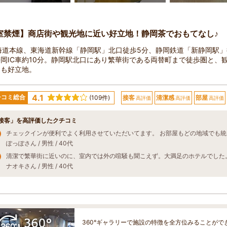
室禁煙】商店街や観光地に近い好立地！静岡茶でおもてなし♪
海道本線、東海道新幹線「静岡駅」北口徒歩5分、静岡鉄道「新静岡駅」
岡IC車約10分。静岡駅北口にあり繁華街である両替町まで徒歩圏と、
にも好立地。
4.1
チコミ総合
(109件)
接客
清潔感
部屋
高評価
高評価
高評価
接客」を高評価したクチコミ
ぽっぽさん / 男性 / 40代
清潔で繁華街に近いのに、室内では外の喧騒も聞こえず。大満足のホテルでした
ナオキさん / 男性 / 40代
360°ギャラリーで施設の特徴を全方位みることがで