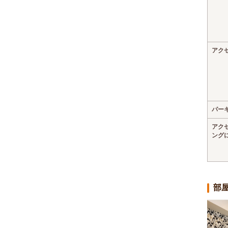
アク
パー
アク
ング
部