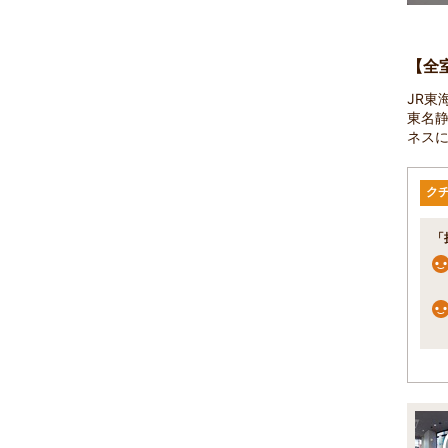
【全
JR東
東名静
ネス
ク
「