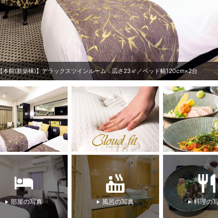
3
/
5
ウェルカムドリンクとし
部屋の写真
風呂の写真
料理の