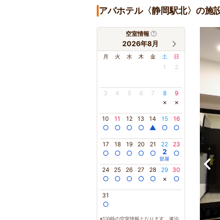
アパホテル〈静岡駅北〉の施
空室情報
2026年8月
月
火
水
木
金
土
日
1
2
3
4
5
6
7
8
9
×
×
10
11
12
13
14
15
16
○
○
○
○
▲
○
○
17
18
19
20
21
22
23
2
○
○
○
○
○
○
部屋
24
25
26
27
28
29
30
○
○
○
○
○
×
○
31
○
※1泊時の空室情報となります。連泊