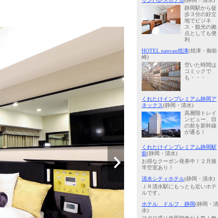
サンパレスホテル
(静岡・清水)
静岡駅から徒
歩３分の好立
地でビジネ
ス・観光の拠
点としても便
利
HOTEL nanvan焼津
(焼津・御前
崎)
空いた時間は
コミックで
も・・・
くれたけインプレミアム静岡ア
ネックス
(静岡・清水)
高層階トレイ
ンビュー、目
の前を新幹線
が通る！
くれたけインプレミアム静岡駅
前
(静岡・清水)
お得なクーポン発券中！２月後
半空室あり！
清水シティホテル
(静岡・清水)
ＪＲ清水駅にもっとも近いホテ
ルです。
ホテル ドルフ 静岡
(静岡・
水)