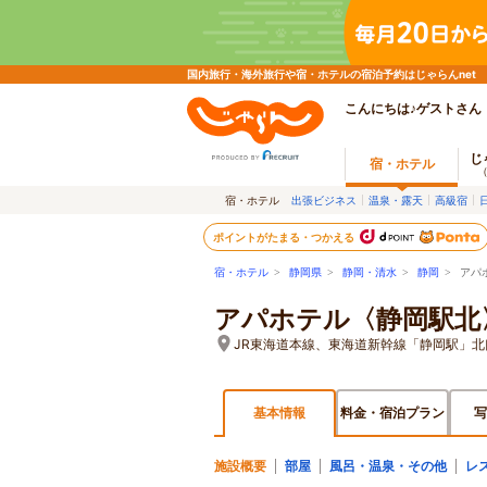
国内旅行・海外旅行や宿・ホテルの宿泊予約はじゃらんnet
こんにちは♪ゲストさん
じ
宿・ホテル
宿・ホテル
出張ビジネス
温泉・露天
高級宿
ポイントがたまる・つかえる
宿・ホテル
>
静岡県
>
静岡・清水
>
静岡
> アパ
アパホテル〈静岡駅北
JR東海道本線、東海道新幹線「静岡駅」北
基本情報
料金・宿泊プラン
写
施設概要
部屋
風呂・温泉・その他
レ