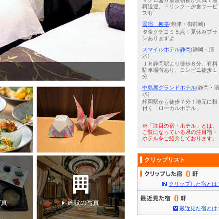
マグロ盛り放題朝食が人気！無
料送迎、ドリンク＋夕食サービ
ス有
民宿 柳亭
(焼津・御前崎)
夕食クチコミ５点！夏休みプラ
ンありますよ
スマイルホテル静岡
(静岡・清
水)
ＪＲ静岡駅より徒歩８分、有料
駐車場有あり、コンビニ徒歩１
て静岡茶をセルフ形式にてご提供しております。
分
中島屋グランドホテル
(静岡・
水)
静岡駅から徒歩７分！地元に根
付く「ローカルホテル」
※「注目の宿・ホテル」とは、
ご覧になっている県の注目宿・
ホテルをご紹介しております。
クリップリスト
0
クリップした宿とは
0
写真
施設の写真
最近見た宿とは