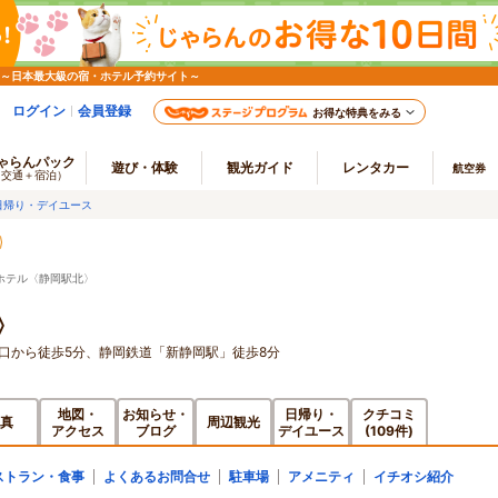
 ～日本最大級の宿・ホテル予約サイト～
ログイン
会員登録
お得な特典をみる
ゃらんパック
遊び・体験
観光ガイド
レンタカー
航空券
（交通＋宿泊）
日帰り・デイユース
ホテル〈静岡駅北〉
〉
口から徒歩5分、静岡鉄道「新静岡駅」徒歩8分
地図・
お知らせ・
日帰り・
クチコミ
真
周辺観光
アクセス
ブログ
デイユース
(109件)
ストラン・食事
よくあるお問合せ
駐車場
アメニティ
イチオシ紹介