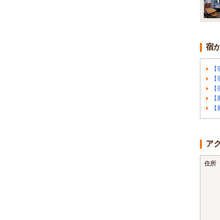
宿
【
【
【
【
【
ア
住所