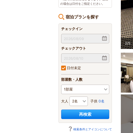
の場合は日付をご指定ください。
宿泊プランを探す
チェックイン
/
5
【本館(新築棟)】デラックスツインルーム：広さ23㎡／ベッド幅120cm×2台
チェックアウト
日付未定
部屋数・人数
大人
子供
0名
再検索
検索条件とアイコンについて