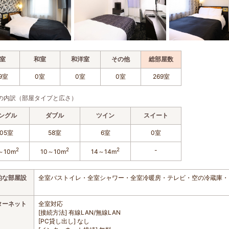
室
和室
和洋室
その他
総部屋数
9室
0室
0室
0室
269室
の内訳（部屋タイプと広さ）
ングル
ダブル
ツイン
スイート
05室
58室
6室
0室
2
2
2
-
～10m
10～10m
14～14m
的な部屋設
全室バストイレ・全室シャワー・全室冷暖房・テレビ・空の冷蔵庫・
ターネット
全室対応
[接続方法] 有線LAN/無線LAN
[PC貸し出し] なし