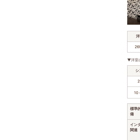
洋
26
▼洋室
シ
2
10
標準
備
イン
関連