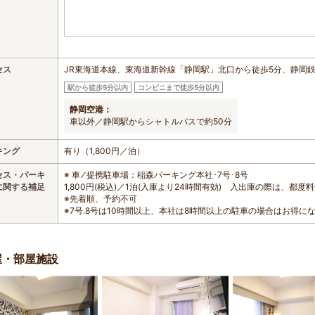
セス
JR東海道本線、東海道新幹線「静岡駅」北口から徒歩5分、静岡
駅から徒歩5分以内
コンビニまで徒歩5分以内
静岡空港：
車以外／静岡駅からシャトルバスで約50分
キング
有り（1,800円／泊）
セス・パーキ
※ 車 ⁄ 提携駐車場：稲森パーキング本社･7号･8号
に関する補足
1,800円(税込)／1泊(入庫より24時間有効) 入出庫の際は、都
※先着順、予約不可
※7号.8号は10時間以上、本社は8時間以上の駐車の場合はお得に
屋・部屋施設