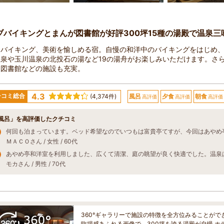
ブバイキングとまんが図書館が好評300坪15種の湯殿で温泉三
、バイキング、美術を愉しめる宿。自慢の和洋中のバイキングをはじめ
温泉や玉川温泉の北投石の湯など19の湯舟がお楽しみいただけます。さ
泉図書館などの施設も充実。
4.3
チコミ総合
(4,374件)
風呂
夕食
朝食
高評価
高評価
高評価
風呂」を高評価したクチコミ
ＭＡＣＯさん / 女性 / 60代
モカさん / 男性 / 70代
360°ギャラリーで施設の特徴を全方位みることがで
臨場感あふれる画像で、300坪を誇る湯殿が自慢 ホ