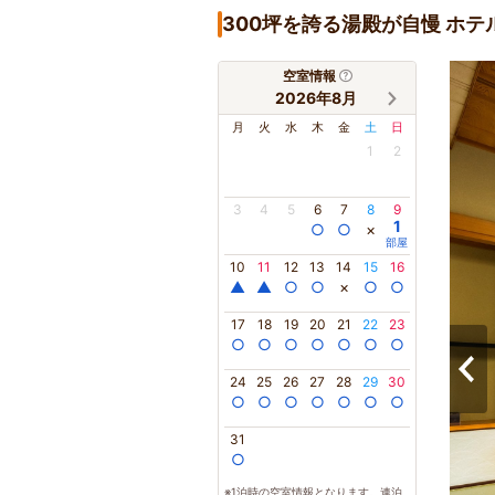
300坪を誇る湯殿が自慢 ホ
空室情報
2026年8月
月
火
水
木
金
土
日
1
2
3
4
5
6
7
8
9
1
○
○
×
部屋
10
11
12
13
14
15
16
▲
▲
○
○
×
○
○
17
18
19
20
21
22
23
○
○
○
○
○
○
○
24
25
26
27
28
29
30
○
○
○
○
○
○
○
31
○
※1泊時の空室情報となります。連泊