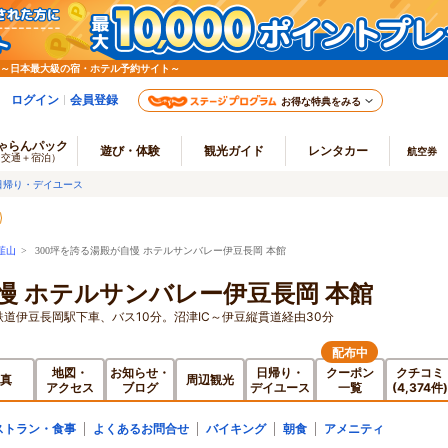
 ～日本最大級の宿・ホテル予約サイト～
ログイン
会員登録
お得な特典をみる
ゃらんパック
遊び・体験
観光ガイド
レンタカー
航空券
（交通＋宿泊）
日帰り・デイユース
韮山
> 300坪を誇る湯殿が自慢 ホテルサンバレー伊豆長岡 本館
慢 ホテルサンバレー伊豆長岡 本館
鉄道伊豆長岡駅下車、バス10分。沼津IC～伊豆縦貫道経由30分
配布中
地図・
お知らせ・
日帰り・
クーポン
クチコミ
真
周辺観光
アクセス
ブログ
デイユース
一覧
(4,374件)
ストラン・食事
よくあるお問合せ
バイキング
朝食
アメニティ