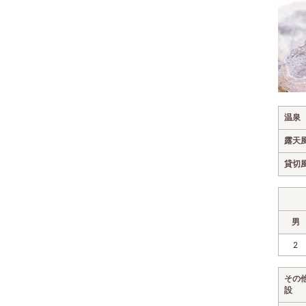
温泉
露天
貸切
男
2
その
設