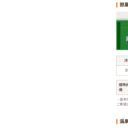
部
洋
3
標準
備
・基本
ご希望
温