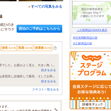
すべての写真をみる
味
、総ひのき
宿泊のご予約はこちらから
らにサウナ
この宿周辺のMAPを表示
伊豆長岡駅周辺の宿
大仁駅周辺の宿
接客
部屋
清潔感
高評価
高評価
高評価
何回も泊まっています。ベッド希望なのでいつもは富貴亭てすが、今回はあやめ亭でした。お庭がよく見え、大きい鳥（青サギか、ゴイサギ）が池のそばにいるのも見え、池の水面で通り雨がわかりました。 pH9.1のお湯がたっぷり味わえる大きくて広いお風呂がとても気持ちが良いです。1日目は雨で気づかなかったのですが、朝の露天風呂に行ったら、お庭に木が多いので蝉の声が騒がしいほどでした。今日の露天風呂は少しぬるめでしたが、暑い夏でも気持ちよく温まります。 バイキングも定番のお料理では、作ってもらうお寿司など安定感のあるおいしさてす。時々で変わるお料理では、うなぎの蒸しご飯が楽しかったです。テーブルで火をつけてあたたまるのを待ちます。他のものも食べたいのであの少量が正解と思います。ウナギもたっぷり入って、ご飯ももち米のようにふっくらで美味しかったです。朝食のフレンチトーストが美味しくて、食べ過ぎます。 この次はお鍋が出る頃に、温まりに行きたいです。
続きをみる
あやめ亭和洋室を利用しました、広くて清潔、庭の眺望が良く快適でした。温泉は泉質良し設備良しで最高、そしてお料理はビュッフェスタイルで海の幸、山の幸が豊富にラインアップされており、これまた最高でした。
続きをみる
クチコミ一覧をみる
きます。
テルサンバレー伊豆長岡 本館の雰囲気を