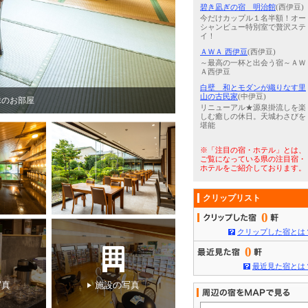
碧き凪ぎの宿 明治館
(西伊豆)
今だけカップル１名半額！オー
シャンビュー特別室で贅沢ステ
イ！
ＡＷＡ 西伊豆
(西伊豆)
～最高の一杯と出会う宿～ＡＷ
Ａ西伊豆
白壁 和とモダンが織りなす里
山の古民家
(中伊豆)
1
/
5
夢殿 一の湯 六角大ひのき
リニューアル★源泉掛流しを楽
しむ癒しの休日。天城わさびを
堪能
※「注目の宿・ホテル」とは、
ご覧になっている県の注目宿・
ホテルをご紹介しております。
クリップリスト
0
クリップした宿とは
0
最近見た宿とは
写真
施設の写真