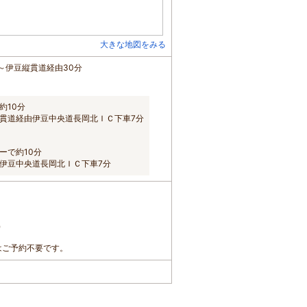
大きな地図をみる
～伊豆縦貫道経由30分
約10分
縦貫道経由伊豆中央道長岡北ＩＣ下車7分
ーで約10分
伊豆中央道長岡北ＩＣ下車7分
）
はご予約不要です。