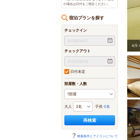
の場合は日付をご指定ください。
宿泊プランを探す
チェックイン
2セミダブルベッド+広めの広縁のお部屋
5
/
5
チェックアウト
日付未定
部屋数・人数
大人
子供
0名
再検索
検索条件とアイコンについて