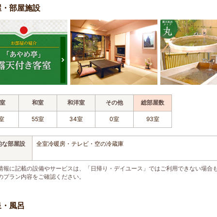
屋・部屋施設
室
和室
和洋室
その他
総部屋数
室
55室
34室
0室
93室
的な部屋設
全室冷暖房・テレビ・空の冷蔵庫
情報に記載の設備やサービスは、「日帰り・デイユース」ではご利用できない場合
のプラン内容をご確認ください。
泉・風呂