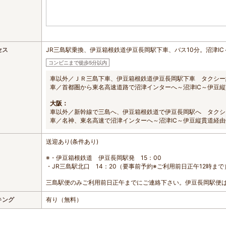
セス
JR三島駅乗換、伊豆箱根鉄道伊豆長岡駅下車、バス10分。沼津IC
コンビニまで徒歩5分以内
車以外／ＪＲ三島下車、伊豆箱根鉄道伊豆長岡駅下車 タクシー
車／首都圏から東名高速道路で沼津インターへ～沼津IC～伊豆
大阪：
車以外／新幹線で三島へ、伊豆箱根鉄道で伊豆長岡駅へ タクシ
車／名神、東名高速で沼津インターへ～沼津IC～伊豆縦貫道経由
送迎あり(条件あり)
※・伊豆箱根鉄道 伊豆長岡駅発 15：00
・JR三島駅北口 14：20（要事前予約※ご利用前日正午12時まで
三島駅便のみご利用前日正午までにご連絡下さい。伊豆長岡駅便
キング
有り（無料）