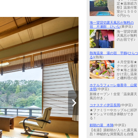
定★温泉総力
祭】温泉付客
室が１５００
０円から
海一望貸切露天風呂が無料の
宿 片瀬館 ひいな
(東伊豆)
海一望貸切露
天風呂が無料
のお宿です♪
熱海温泉 湯の宿 平鶴(ひら
る)
(熱海)
４月空室有★
クーポン発行
中★海と源泉
かけ流し温泉
と磯料理の宿
ホテルラフォーレ修善寺 山紫
水明
(中伊豆)
新棟オープン！全室「温泉露天
風呂付き」
コナステイ伊豆長岡
(中伊豆)
★ファミリーやカップルに好評
★マシュマロ焼き体験ができ
る！
頼朝の湯 本陣
(中伊豆)
【名湯】源頼朝が入った露天風
呂！神秘的な洞窟風呂も自慢