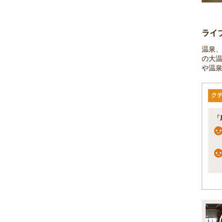
ライ
温泉
の大
や温
ク
「