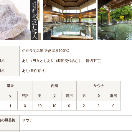
伊豆長岡温泉(天然温泉100%)
風呂
あり（男女ともあり（時間交代含む）・貸切不可）
風呂
あり(条件有り)
露天
内湯
サウナ
女
混浴
男
女
混浴
男
女
混浴
1
0
10
10
0
2
2
0
他の風呂施
サウナ