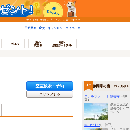
サイトのご利用方法
ヘルプ/問い合わせ
予約照会・変更・キャンセル
マイページ
海外
海外
ゴルフ
航空券
航空券+ホテル
空室検索・予約
静岡県の宿・ホテル[PR
クリップする
ホテルラフォーレ修善寺
(中伊
豆)
伊豆天城県内
最長のジップ
ライン
楽山やすだ
(中伊豆)
【６・７月限