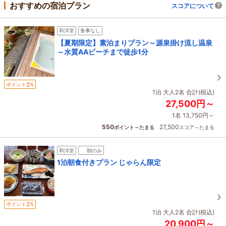
おすすめの宿泊プラン
スコアについて
和洋室
食事なし
【夏期限定】素泊まりプラン～源泉掛け流し温泉
～水質AAビーチまで徒歩1分
2
ポイント
%
1泊 大人2名 合計(税込)
27,500円～
1名 13,750円～
550
27,500
ポイント～たまる
スコア～たまる
和洋室
朝のみ
1泊朝食付きプラン じゃらん限定
2
ポイント
%
1泊 大人2名 合計(税込)
20,900円～