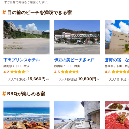
ずご自身で内容をご確認ください。
#
目の前のビーチを満喫できる宿
下田プリンスホテル
伊豆の美ビーチ多々戸浜を一望 下田大和館
蒼海の宿 な
静岡県 / 下田・白浜
静岡県 / 下田・白浜
静岡県 / 下田・白
4.2
4.5
4.8
15,660円～
19,800円～
大人2名(税込)
大人2名(税込)
大人2名(税込)
#
BBQが楽しめる宿