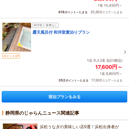
1名 10,450円～
418
20,900
ポイント～たまる
スコア～たまる
和洋室
食事なし
露天風呂付 和洋室素泊りプラン
ポイントUP
1泊 大人2名 合計(税込)
17,600円～
1名 8,800円～
352
17,600
ポイント～たまる
スコア～たまる
宿泊プランをみる
静岡県のじゃらんニュース関連記事
浜松うなぎの美味しい店9選！浜松出身者が