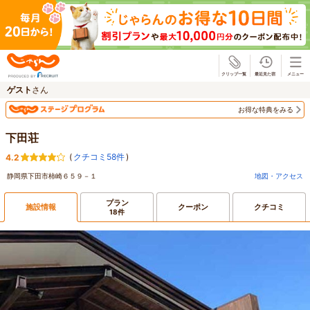
じゃらん
ゲスト
さん
お得な特典をみる
下田荘
(
クチコミ58件
)
4.2
静岡県下田市柿崎６５９－１
地図・アクセス
プラン
施設情報
クーポン
クチコミ
18件