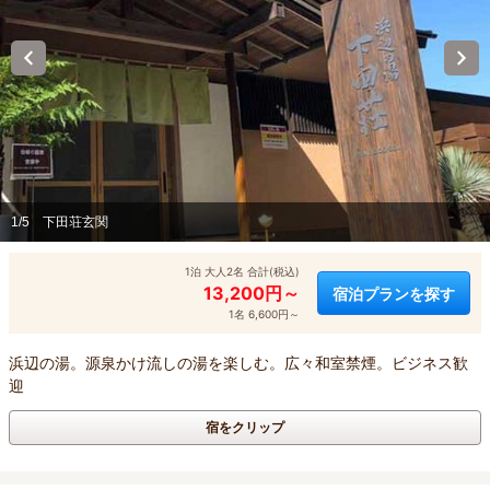
1/5
下田荘玄関
1泊 大人2名 合計(税込)
13,200円～
宿泊プランを探す
1名 6,600円～
浜辺の湯。源泉かけ流しの湯を楽しむ。広々和室禁煙。ビジネス歓
迎
宿をクリップ