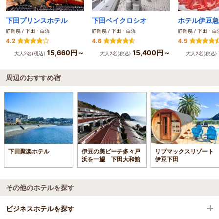
下田プリンスホテル
下田ベイクロシオ
ホテル伊豆急
静岡県 / 下田・白浜
静岡県 / 下田・白浜
静岡県 / 下田・白
4.2
4.6
4.5
15,660円～
15,400円～
大人2名(税込)
大人2名(税込)
大人2名(税込)
周辺のおすすめ宿
下田聚楽ホテル
伊豆の美ビーチ多々戸
リブマックスリゾート
浜を一望 下田大和館
伊豆下田
その他のホテルを探す
ビジネスホテルを探す