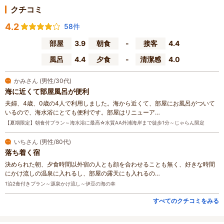
クチコミ
4.2
58件
部屋
3.9
朝食
-
接客
4.4
風呂
4.4
夕食
-
清潔感
4.0
かみさん (男性/30代)
海に近くて部屋風呂が便利
夫婦、4歳、0歳の4人で利用しました。海から近くて、部屋にお風呂がついて
いるので、海水浴にとても便利です。部屋はリニューア…
【夏期限定】朝食付プラン～海水浴に最高☆水質AA外浦海岸まで徒歩1分～じゃらん限定
いちさん (男性/80代)
落ち着く宿
決められた朝、夕食時間以外宿の人とも顔を合わせることも無く、好きな時間
にかけ流しの温泉に入れるし、部屋の露天にも入れるの…
1泊2食付きプラン～源泉かけ流し～伊豆の海の幸
すべてのクチコミをみる