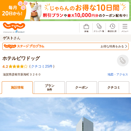
じゃらん
ゲスト
さん
お得な特典をみる
ホテルビワドッグ
(
クチコミ25件
)
4.2
滋賀県彦根市新海町３２６０
地図・アクセス
プラン
施設情報
クーポン
クチコミ
9件