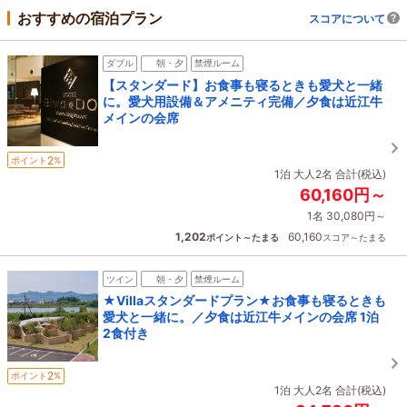
おすすめの宿泊プラン
スコアについて
ダブル
朝・夕
禁煙ルーム
【スタンダード】お食事も寝るときも愛犬と一緒
に。愛犬用設備＆アメニティ完備／夕食は近江牛
メインの会席
2
ポイント
%
1泊 大人2名 合計(税込)
60,160円～
1名 30,080円～
1,202
60,160
ポイント～たまる
スコア～たまる
ツイン
朝・夕
禁煙ルーム
★Villaスタンダードプラン★お食事も寝るときも
愛犬と一緒に。／夕食は近江牛メインの会席 1泊
2食付き
2
ポイント
%
1泊 大人2名 合計(税込)