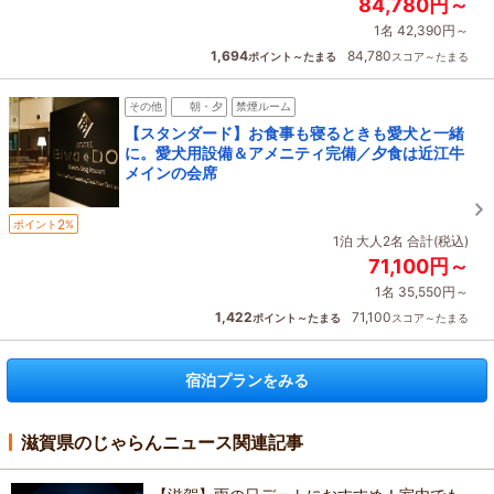
84,780円～
1名 42,390円～
1,694
84,780
ポイント～たまる
スコア～たまる
その他
朝・夕
禁煙ルーム
【スタンダード】お食事も寝るときも愛犬と一緒
に。愛犬用設備＆アメニティ完備／夕食は近江牛
メインの会席
2
ポイント
%
1泊 大人2名 合計(税込)
71,100円～
1名 35,550円～
1,422
71,100
ポイント～たまる
スコア～たまる
宿泊プランをみる
滋賀県のじゃらんニュース関連記事