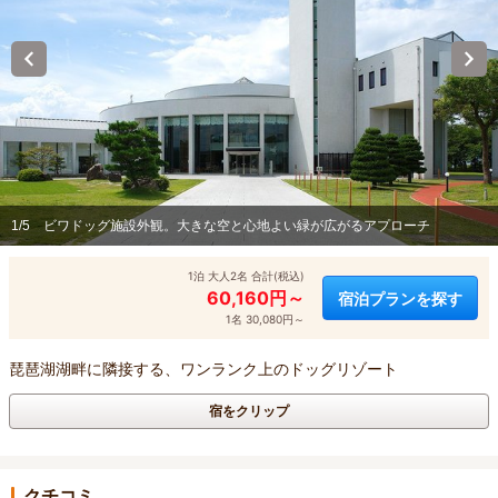
1/5
ビワドッグ施設外観。大きな空と心地よい緑が広がるアプローチ
1泊 大人2名 合計(税込)
60,160円～
宿泊プランを探す
1名 30,080円～
琵琶湖湖畔に隣接する、ワンランク上のドッグリゾート
宿をクリップ
クチコミ