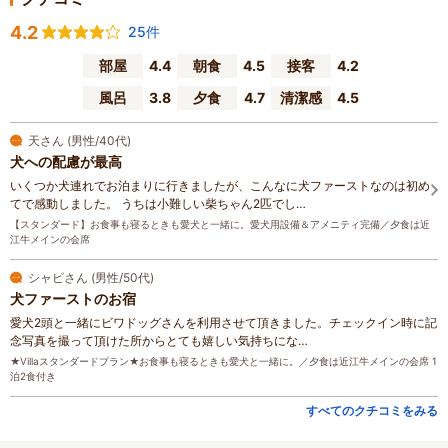
4.2
25件
部屋
4.4
朝食
4.5
接客
4.2
風呂
3.8
夕食
4.7
清潔感
4.5
天さん (男性/40代)
犬への配慮が最高
いくつか犬連れでお泊まりに行きましたが、こんなに犬ファーストなのは初め
てで感動しました。 うちは小難しい柴ちゃん2匹でし…
【スタンダード】お食事も寝るときも愛犬と一緒に。愛犬用設備＆アメニティ完備／夕食は近
江牛メインの会席
シャビさん (男性/50代)
犬ファーストのお宿
愛犬2頭と一緒にビワドッグさんを利用させて頂きました。チェックイン時に記
念写真を撮って頂けた所からとても嬉しい気持ちにな…
★Villaスタンダードプラン★お食事も寝るときも愛犬と一緒に。／夕食は近江牛メインの会席 1
泊2食付き
すべてのクチコミをみる