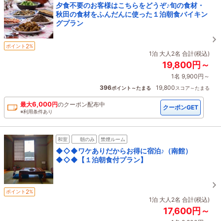
夕食不要のお客様はこちらをどうぞ♪旬の食材・
秋田の食材をふんだんに使った１泊朝食バイキン
グプラン
2
ポイント
%
1泊 大人2名 合計(税込)
19,800円～
1名 9,900円～
396
19,800
ポイント～たまる
スコア～たまる
6,000
最大
円
の
クーポン配布中
クーポンGET
※利用条件あり
和室
朝のみ
禁煙ルーム
◆◇◆ワケありだからお得に宿泊♪（南館）
◆◇◆【１泊朝食付プラン】
2
ポイント
%
1泊 大人2名 合計(税込)
17,600円～