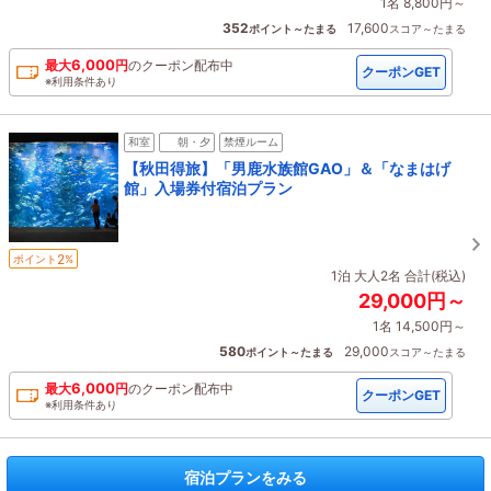
1名 8,800円～
352
17,600
ポイント～たまる
スコア～たまる
6,000
最大
円
の
クーポン配布中
クーポンGET
※利用条件あり
和室
朝・夕
禁煙ルーム
【秋田得旅】「男鹿水族館GAO」＆「なまはげ
館」入場券付宿泊プラン
2
ポイント
%
1泊 大人2名 合計(税込)
29,000円～
1名 14,500円～
580
29,000
ポイント～たまる
スコア～たまる
6,000
最大
円
の
クーポン配布中
クーポンGET
※利用条件あり
宿泊プランをみる