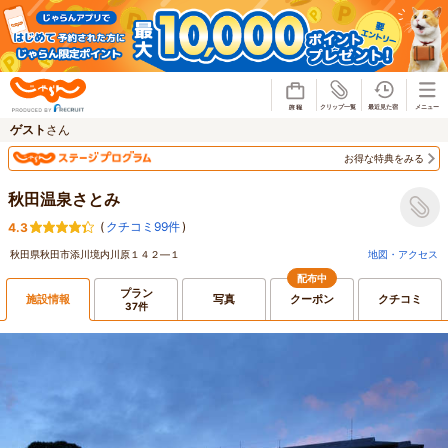
じゃらん
ゲスト
さん
お得な特典をみる
秋田温泉さとみ
(
クチコミ99件
)
4.3
秋田県秋田市添川境内川原１４２―１
地図・アクセス
配布中
プラン
施設情報
写真
クーポン
クチコミ
37件