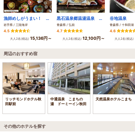
漁師めしがうまい！ 朝日を望む絶景露天温泉の宿 大船渡温泉
黒石温泉郷温湯温泉 山賊館
谷地温泉
岩手県 / 三陸海岸
青森県 / 弘前
青森県 / 十和田湖
4.5
4.7
4.6
15,136円～
12,100円～
大人2名(税込)
大人2名(税込)
大人2名(税込)
周辺のおすすめ宿
リッチモンドホテル秋
中通温泉 こまちの
天然温泉ホテルこまち
田駅前
湯 ドーミーイン秋田
その他のホテルを探す