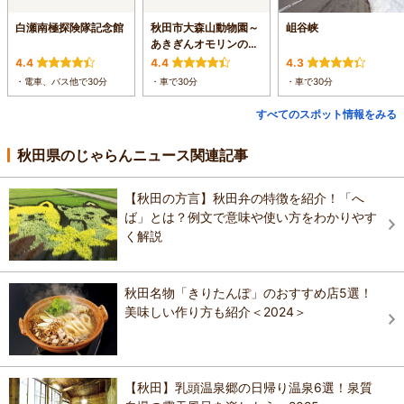
白瀬南極探険隊記念館
秋田市大森山動物園～
岨谷峡
あきぎんオモリンの森
～
4.4
4.4
4.3
・電車、バス他で30分
・車で30分
・車で30分
すべてのスポット情報をみる
秋田県のじゃらんニュース関連記事
【秋田の方言】秋田弁の特徴を紹介！「へ
ば」とは？例文で意味や使い方をわかりやす
く解説
秋田名物「きりたんぽ」のおすすめ店5選！
美味しい作り方も紹介＜2024＞
【秋田】乳頭温泉郷の日帰り温泉6選！泉質