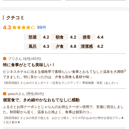
クチコミ
4.3
99件
部屋
4.2
朝食
4.2
接客
4.4
風呂
4.3
夕食
4.8
清潔感
4.2
プリさん (女性/40代)
特に食事がとても美味しい！
ビジネスホテルに泊まる価格帯で素晴らしい食事とおもてなしと温泉を大満喫
できました。特に良かったのは、夕食も朝食も素材や味…
【秋田得旅】さとみのスタンダード ～紅彩をランクアップ～ 季節御膳：味彩（あじさい）
peachさん (男性/60代)
個室食で、きめ細やかなおもてなしに感動
ふるさとお得クーポンとじゃらんのお得なクーポン併用で、安価に宿泊しまし
た。秋田駅から近く、温泉も心地よく、食事は個室のコ…
【秋田得旅】さとみの売店で使える、おひとり様２，０００円のおみやげ券付き宿泊プラン★
１泊２食付★