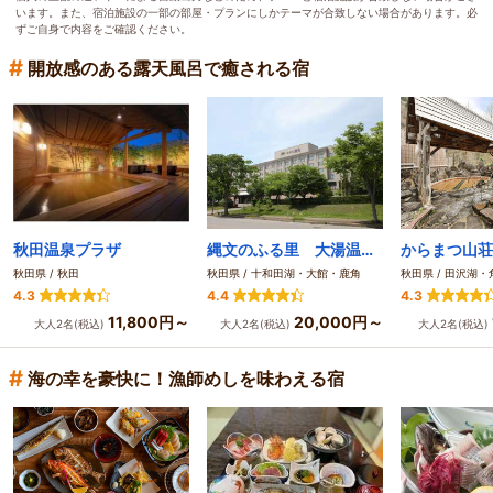
います。また、宿泊施設の一部の部屋・プランにしかテーマが合致しない場合があります。必
ずご自身で内容をご確認ください。
#
開放感のある露天風呂で癒される宿
秋田温泉プラザ
縄文のふる里 大湯温泉 ホテル鹿角
秋田県 / 秋田
秋田県 / 十和田湖・大館・鹿角
秋田県 / 田沢湖
4.3
4.4
4.3
11,800円～
20,000円～
大人2名(税込)
大人2名(税込)
大人2名(税込)
#
海の幸を豪快に！漁師めしを味わえる宿