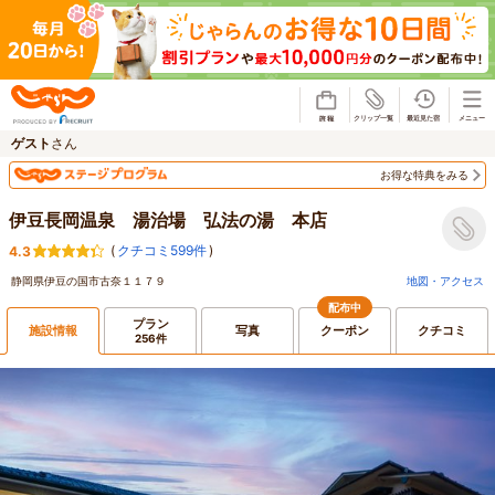
じゃらん
ゲスト
さん
お得な特典をみる
伊豆長岡温泉 湯治場 弘法の湯 本店
(
クチコミ599件
)
4.3
静岡県伊豆の国市古奈１１７９
地図・アクセス
配布中
プラン
施設情報
写真
クーポン
クチコミ
256件