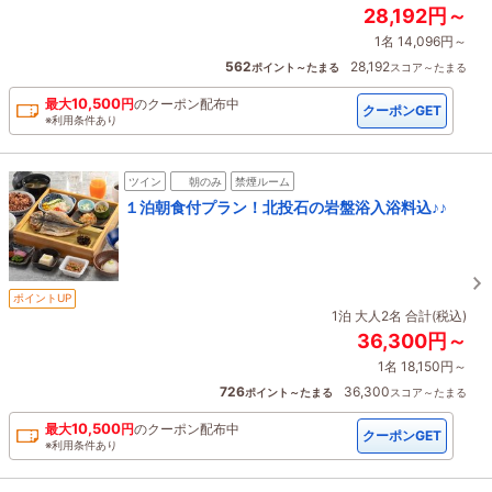
28,192円～
1名 14,096円～
562
28,192
ポイント～たまる
スコア～たまる
10,500
最大
円
の
クーポン配布中
クーポンGET
※利用条件あり
ツイン
朝のみ
禁煙ルーム
１泊朝食付プラン！北投石の岩盤浴入浴料込♪♪
ポイントUP
1泊 大人2名 合計(税込)
36,300円～
1名 18,150円～
726
36,300
ポイント～たまる
スコア～たまる
10,500
最大
円
の
クーポン配布中
クーポンGET
※利用条件あり