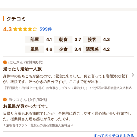
クチコミ
4.3
599件
部屋
4.1
朝食
3.7
接客
4.3
風呂
4.6
夕食
3.4
清潔感
4.2
ぽんさん (女性/60代)
湯ったり湯治一人旅
身体中のあちこちが痛むので、湯治に来ました。何と言っても岩盤浴の滝汗
が、爽快です。汗っかきの自分ですが、ここまで朝が出る…
【平日限定！3泊以上でお得♪】お食事なしプラン（素泊まり）！北投石の薬石岩盤浴入浴料込
ヨウコさん (女性/60代)
お風呂が良かったです。
日帰り入浴もある旅館でしたが、全体的に過ごしやすく居心地が良い旅館でし
た。従業員さん達も感じが良かったです。
１泊朝食付プラン！北投石の薬石岩盤浴入浴料込♪♪
すべてのクチコミをみる