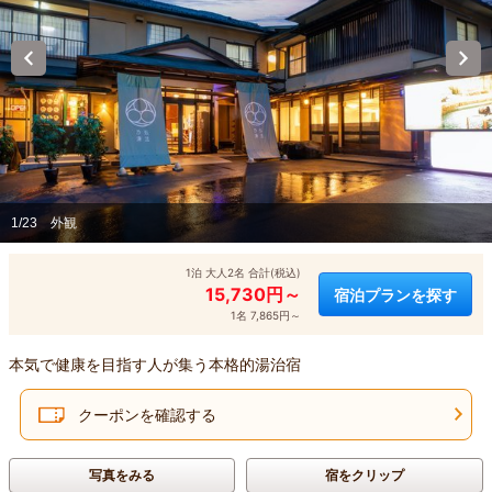
1/23
外観
1泊 大人2名 合計(税込)
15,730円～
宿泊プランを探す
1名 7,865円～
本気で健康を目指す人が集う本格的湯治宿
クーポンを確認する
写真をみる
宿をクリップ