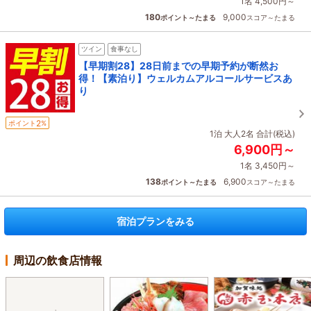
1名 4,500円～
180
9,000
ポイント～たまる
スコア～たまる
ツイン
食事なし
【早期割28】28日前までの早期予約が断然お
得！【素泊り】ウェルカムアルコールサービスあ
り
2
ポイント
%
1泊 大人2名 合計(税込)
6,900円～
1名 3,450円～
138
6,900
ポイント～たまる
スコア～たまる
宿泊プランをみる
周辺の飲食店情報