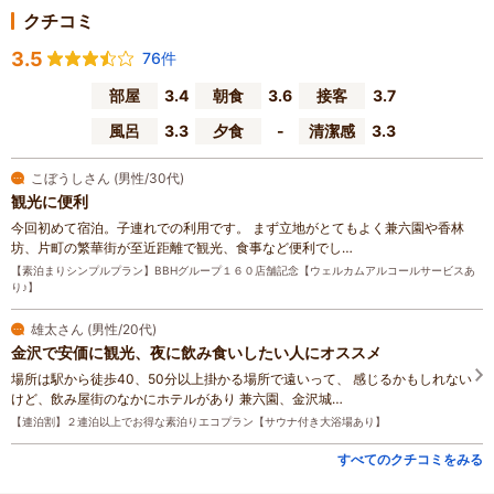
クチコミ
3.5
76件
部屋
3.4
朝食
3.6
接客
3.7
風呂
3.3
夕食
-
清潔感
3.3
こぼうしさん (男性/30代)
観光に便利
今回初めて宿泊。子連れでの利用です。 まず立地がとてもよく兼六園や香林
坊、片町の繁華街が至近距離で観光、食事など便利でし…
【素泊まりシンプルプラン】BBHグループ１６０店舗記念【ウェルカムアルコールサービスあ
り♪】
雄太さん (男性/20代)
金沢で安価に観光、夜に飲み食いしたい人にオススメ
場所は駅から徒歩40、50分以上掛かる場所で遠いって、 感じるかもしれない
けど、飲み屋街のなかにホテルがあり 兼六園、金沢城…
【連泊割】２連泊以上でお得な素泊りエコプラン【サウナ付き大浴場あり】
すべてのクチコミをみる