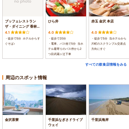
ブッフェレストラン
ひら井
赤玉 金沢 本店
ザ・ダイニング 香林坊
大和店
4.1
4.0
4.0
・徒歩で5分 ホテルからす
・徒歩で20分
・徒歩で5分 当ホテルから
ぐそば♪
・電車、バス他で5分 当ホ
片町のスクランブル交差点
テル最寄りのバス停から2
方向にすぐ
つ目武蔵ヶ辻下車
すべての飲食店情報をみる
周辺のスポット情報
金沢茶寮
千里浜なぎさドライブ
千里浜海岸
ウェイ