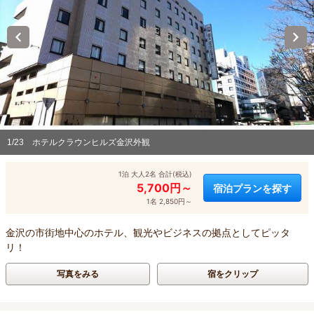
1/23
ホテルクラウンヒルズ金沢外観
1泊 大人2名 合計(税込)
5,700円～
宿泊プランを探す
1名 2,850円～
金沢の市街地中心のホテル、観光やビジネスの拠点としてピッタ
リ！
写真をみる
宿をクリップ