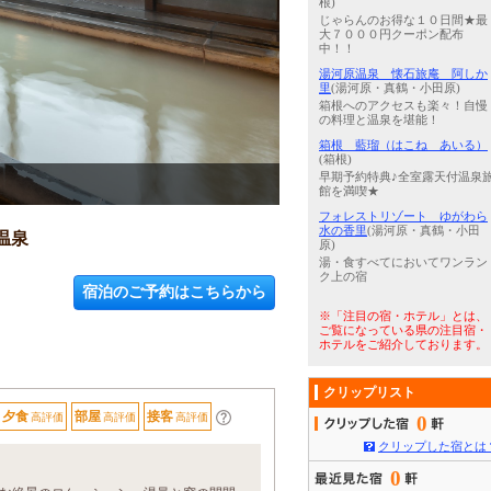
根)
じゃらんのお得な１０日間★最
大７０００円クーポン配布
中！！
湯河原温泉 懐石旅庵 阿しか
里
(湯河原・真鶴・小田原)
箱根へのアクセスも楽々！自慢
の料理と温泉を堪能！
箱根 藍瑠（はこね あいる）
(箱根)
早期予約特典♪全室露天付温泉
3
/
5
大涌谷から引き湯した白濁（
館を満喫★
フォレストリゾート ゆがわら
水の香里
(湯河原・真鶴・小田
温泉
原)
湯・食すべてにおいてワンラン
ク上の宿
宿泊のご予約はこちらから
※「注目の宿・ホテル」とは、
ご覧になっている県の注目宿・
ホテルをご紹介しております。
クリップリスト
夕食
部屋
接客
高評価
高評価
高評価
0
クリップした宿とは
0