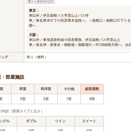
駅から徒歩5分以内
東京：
車以外／伊豆箱根バス早雲山上バス停
車／東名厚木ICで小田原厚木道路へ。～箱根口～箱根口IC下り
郷へ
大阪：
車以外／東海道新幹線小田原乗換。伊豆箱根バス早雲山上
車／新名神・新東名～御殿場～御殿場IC～R138箱根方面へ。
キング
有り（無料）
屋・部屋施設
室
和室
和洋室
その他
総部屋数
室
3室
3室
1室
8室
の内訳（部屋タイプと広さ）
ングル
ダブル
ツイン
スイート
0室
0室
2室
0室