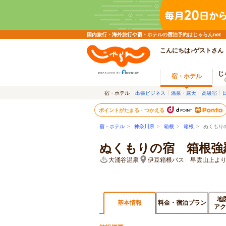
国内旅行・海外旅行や宿・ホテルの宿泊予約はじゃらんnet
こんにちは♪ゲストさん
じ
宿・ホテル
宿・ホテル
出張ビジネス
温泉・露天
高級宿
ポイントがたまる・つかえる
宿・ホテル
>
神奈川県
>
箱根
>
箱根
> ぬくもりの
ぬくもりの宿 箱根強羅温
大涌谷温泉
伊豆箱根バス 早雲山上より
地
基本情報
料金・宿泊プラン
アク