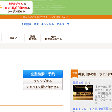
サイトのご利用方法
ヘルプ/問い合わせ
予約照会・変更・キャンセル
マイページ
海外
海外
ゴルフ
航空券
航空券+ホテル
空室検索・予約
神奈川県の宿・ホテル[PR
クリップする
天翠茶寮
(箱根)
チャットで問い合わせる
【クーポン配
布中！】８／
１６箱根強羅
温泉大文字
焼 空室あり
◎
ＢＬＩＳＳＴＩＡ箱根仙石原
(