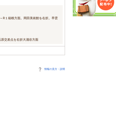
る～R１箱根方面。岡田美術館を右折。早雲
仙石原交差点を右折大涌谷方面
情報の見方・説明