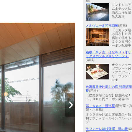
根)
コンドミニア
ムホテル／絵
画のような温
泉大浴場
メルヴェール箱根強羅
(箱根)
【心カラダ巡
る滞在】８月
宿泊で使える
２０００円ク
ーポン配布中
箱根・芦ノ湖 はなをり（オリ
ックスホテルズ＆リゾーツ ）
(箱根)
★☆＜スイー
ツプレート付
＞アニバーサ
リープラン
☆★
自家源泉掛け流しの宿 強羅環翠
楼
(箱根)
【歴史を感じる宿】数量限定！
５，０００円クーポン発券中♪
巛－ｓｅｎ－湯河原
(湯河原・
鶴・小田原)
１００％かけ流し客室温泉～貸
切サウナ～オールインクルーシ
ブ
ラフォーレ箱根強羅 湯の棲
(