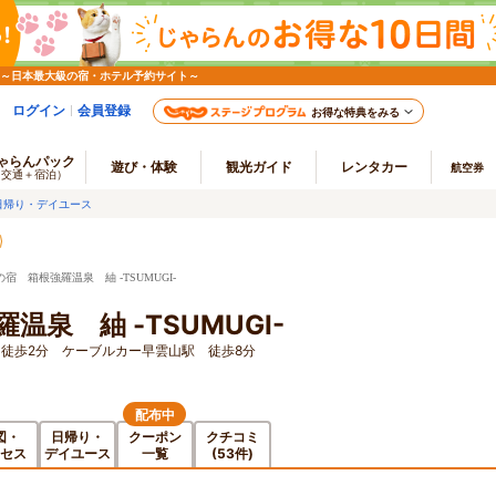
 ～日本最大級の宿・ホテル予約サイト～
ログイン
会員登録
お得な特典をみる
ゃらんパック
遊び・体験
観光ガイド
レンタカー
航空券
（交通＋宿泊）
日帰り・デイユース
宿 箱根強羅温泉 紬 -TSUMUGI-
泉 紬 -TSUMUGI-
徒歩2分 ケーブルカー早雲山駅 徒歩8分
配布中
図・
日帰り・
クーポン
クチコミ
セス
デイユース
一覧
(53件)