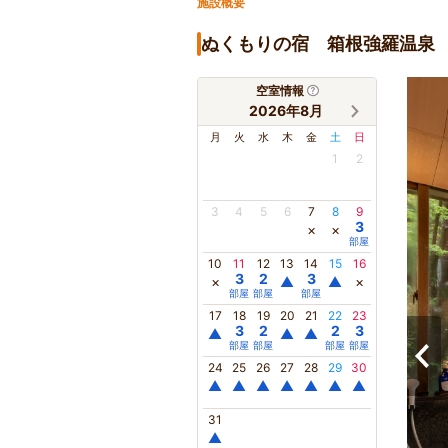
施設概要
ぬくもりの宿 箱根強羅温泉 紬
空室情報
2026年8月
月
火
水
木
金
土
日
1
2
3
4
5
6
7
8
9
3
×
×
部屋
10
11
12
13
14
15
16
3
2
3
×
▲
▲
×
部屋
部屋
部屋
17
18
19
20
21
22
23
3
2
2
3
▲
▲
▲
部屋
部屋
部屋
部屋
24
25
26
27
28
29
30
▲
▲
▲
▲
▲
▲
▲
31
▲