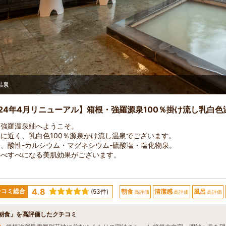
温泉
024年4月リニューアル】箱根・強羅源泉100％掛け流し乳白色
・強羅温泉紬へようこそ。
に近く、乳白色100％源泉かけ流し温泉でございます。
、酸性-カルシウム・マグネシウム-硫酸塩・塩化物泉。
すべすべになる美肌効果がございます。
4.8
チコミ総合
(53件)
朝食
清潔感
風呂
高評価
高評価
高評価
朝食」を高評価したクチコミ