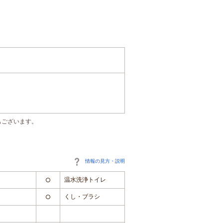
もございます。
情報の見方・説明
温水洗浄トイレ
○
くし・ブラシ
○