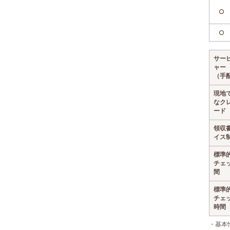
○
○
サー
ャー
（手
現地
なク
ード
領収
イス
標準
チェ
間
標準
チェ
時間
・基本