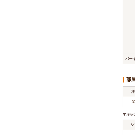
パー
部
洋
3
▼洋室
シ