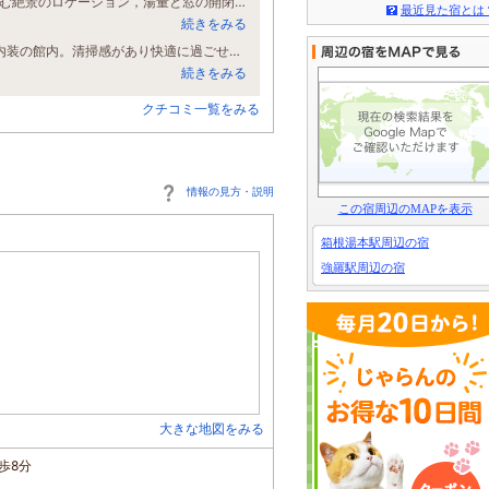
箱根強羅早雲郷別荘地に佇むぬくもりの宿紬さんへ！ 箱根大文字，明神ヶ岳を望む絶景のロケーション，湯量と窓の開閉のみで調整している大涌谷の源泉掛け流し温泉にほっこりするお籠りの湯宿です！ 夕食は手の込んだ前菜と出汁の効いた葱たっぷり豚しゃぶを黒胡椒で頂き，朝食はおばんざいと湯葉鍋と身体に優しい料理の品々に大満足！
最近見た宿とは
続きをみる
当方、温泉旅行が趣味の30代男性です。 【ホテル内・部屋】 オシャレで素敵な内装の館内。清掃感があり快適に過ごせました。 【夕食・朝食】 ・夕食メインのしゃぶしゃぶは豚肉とネギのみとシンプルですが、出汁がとても美味しく、多彩な薬味で大満足でした。シメのそばも美味しかったのですが、出汁が本当に美味しかったので雑炊も選べれば良かったなと思いました。強羅のクラフトビールも値段が手頃で美味しかったです。 ・朝食も多彩なおかずでお腹いっぱい食べさせていただきました。 【風呂】 ・100％源泉かけ流しで、浴場の窓の開け閉めのみで温度を調整しているというお風呂は、濃厚な白濁湯でとても気持ち良かったです。 【接客・サービス】 ご主人、スタッフの皆さんに丁寧な接客をしていただき、気持ちよく過ごすことがきました。 【総合評価】 初めて早雲山駅周辺の宿を利用させていただきましたが、紬さんを選び大正解でした。ありがとうございました。
続きをみる
クチコミ一覧をみる
情報の見方・説明
この宿周辺のMAPを表示
箱根湯本駅周辺の宿
強羅駅周辺の宿
大きな地図をみる
歩8分