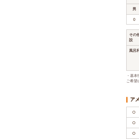
男
0
その
設
風呂
・基本
ご希望
ア
○
○
○