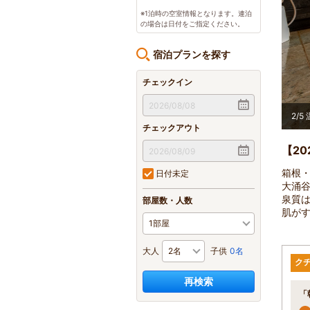
※1泊時の空室情報となります。連泊
の場合は日付をご指定ください。
宿泊プランを探す
チェックイン
2
/
5
チェックアウト
【2
箱根
日付未定
大涌谷
泉質は
部屋数・人数
肌が
大人
子供
0名
ク
再検索
「