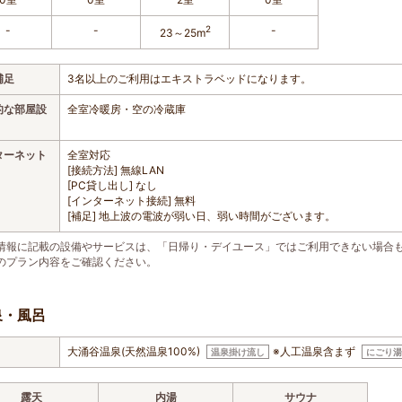
-
-
2
-
23～25m
補足
3名以上のご利用はエキストラベッドになります。
的な部屋設
全室冷暖房・空の冷蔵庫
ターネット
全室対応
[接続方法] 無線LAN
[PC貸し出し] なし
[インターネット接続] 無料
[補足] 地上波の電波が弱い日、弱い時間がございます。
情報に記載の設備やサービスは、「日帰り・デイユース」ではご利用できない場合
のプラン内容をご確認ください。
泉・風呂
大涌谷温泉(天然温泉100%)
※人工温泉含まず
温泉掛け流し
にごり湯
露天
内湯
サウナ