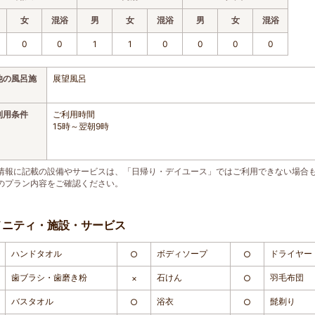
女
混浴
男
女
混浴
男
女
混浴
0
0
1
1
0
0
0
0
他の風呂施
展望風呂
利用条件
ご利用時間
15時～翌朝9時
情報に記載の設備やサービスは、「日帰り・デイユース」ではご利用できない場合
のプラン内容をご確認ください。
メニティ・施設・サービス
ハンドタオル
ボディソープ
ドライヤー
○
○
歯ブラシ・歯磨き粉
石けん
羽毛布団
×
○
バスタオル
浴衣
髭剃り
○
○