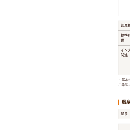
部屋
標準
備
イン
関連
・基本
ご希望
温
温泉