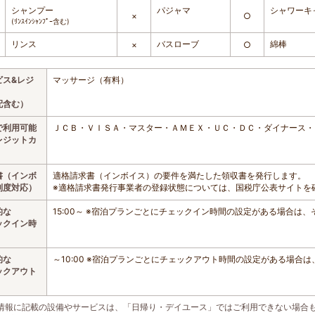
シャンプー
パジャマ
シャワーキ
×
○
(ﾘﾝｽｲﾝｼｬﾝﾌﾟｰ含む)
リンス
バスローブ
綿棒
×
○
ビス&レジ
マッサージ（有料）
配含む）
で利用可能
ＪＣＢ・ＶＩＳＡ・マスター・ＡＭＥＸ・ＵＣ・ＤＣ・ダイナース・DI
レジットカ
書（インボ
適格請求書（インボイス）の要件を満たした領収書を発行します。
制度対応）
※適格請求書発行事業者の登録状態については、国税庁公表サイトを
的な
15:00～ ※宿泊プランごとにチェックイン時間の設定がある場合は
ックイン時
的な
～10:00 ※宿泊プランごとにチェックアウト時間の設定がある場合
ックアウト
情報に記載の設備やサービスは、「日帰り・デイユース」ではご利用できない場合