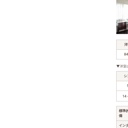
洋
8
▼洋室
シ
14
標準
備
イン