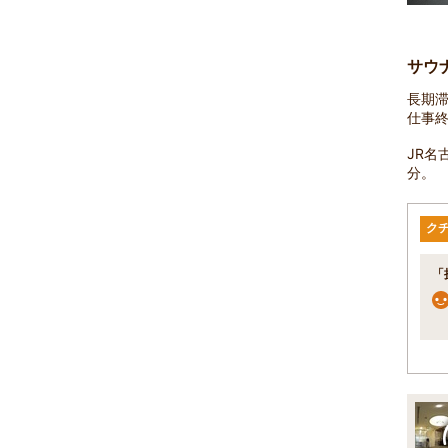
サウ
長期
仕事
JR名
分。
ク
「