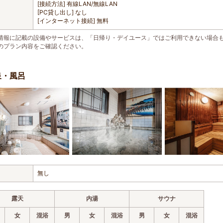
[接続方法] 有線LAN/無線LAN
[PC貸し出し] なし
[インターネット接続] 無料
情報に記載の設備やサービスは、「日帰り・デイユース」ではご利用できない場合
のプラン内容をご確認ください。
泉・風呂
無し
露天
内湯
サウナ
女
混浴
男
女
混浴
男
女
混浴