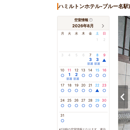
ハミルトンホテル-ブルー名駅
空室情報
2026年8月
月
火
水
木
金
土
日
1
2
3
4
5
6
7
8
9
3
3
▲
部屋
部屋
10
11
12
13
14
15
16
1
2
○
○
○
○
○
部屋
部屋
17
18
19
20
21
22
23
○
○
○
○
○
▲
○
24
25
26
27
28
29
30
○
○
○
○
○
○
○
31
○
※1泊時の空室情報となります。連泊