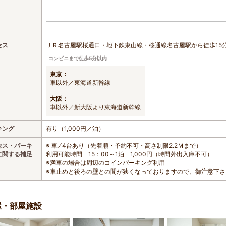
セス
ＪＲ名古屋駅桜通口・地下鉄東山線・桜通線名古屋駅から徒歩15
コンビニまで徒歩5分以内
東京：
車以外／東海道新幹線
大阪：
車以外／新大阪より東海道新幹線
キング
有り（1,000円／泊）
セス・パーキ
※ 車 ⁄ 4台あり（先着順・予約不可・高さ制限2.2Ｍまで）
に関する補足
利用可能時間 15：00～1泊 1,000円（時間外出入庫不可）
※満車の場合は周辺のコインパーキング利用
※車止めと後ろの壁との間が狭くなっておりますので、御注意下さ
屋・部屋施設