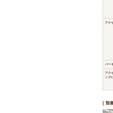
アク
パー
アク
ング
部