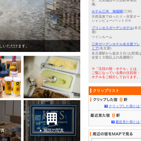
き、充実施設や大型駐車場完
備。
ホテル三河 海陽閣
(三河)
天然温泉でゆったり～全室オー
シャンビュー♪ペットＯＫ
プリンセスガーデンホテル
(名
屋)
ツインルーム
三井ガーデンホテル名古屋プレ
だけます。
4
/
5
【男性専用浴場】サウナ完備
ミア
(名古屋)
名古屋駅から徒歩５分♪お部屋
全室１９階以上の高層階◎
※「注目の宿・ホテル」とは、
ご覧になっている県の注目宿・
ホテルをご紹介しております。
クリップリスト
0
クリップした宿とは
0
最近見た宿とは
写真
施設の写真