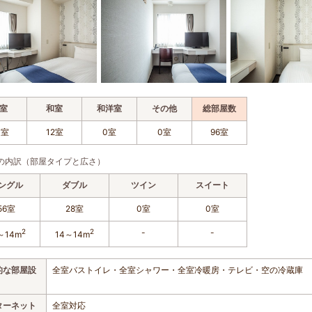
室
和室
和洋室
その他
総部屋数
4室
12室
0室
0室
96室
の内訳（部屋タイプと広さ）
ングル
ダブル
ツイン
スイート
56室
28室
0室
0室
2
2
-
-
～14m
14～14m
的な部屋設
全室バストイレ・全室シャワー・全室冷暖房・テレビ・空の冷蔵庫
ターネット
全室対応