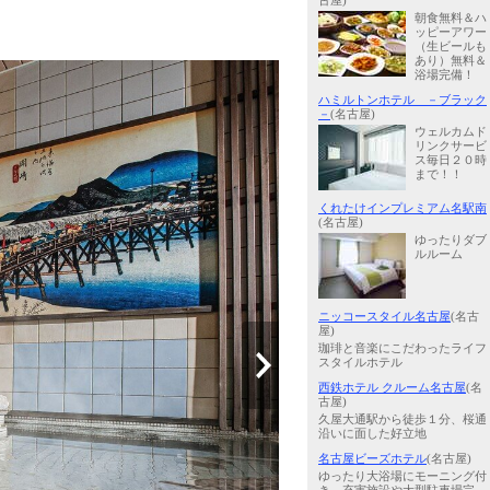
古屋)
朝食無料＆ハ
ッピーアワー
（生ビールも
あり）無料＆
浴場完備！
ハミルトンホテル －ブラック
－
(名古屋)
ウェルカムド
リンクサービ
ス毎日２０時
まで！！
くれたけインプレミアム名駅南
(名古屋)
ゆったりダブ
ルルーム
ニッコースタイル名古屋
(名古
屋)
珈琲と音楽にこだわったライフ
スタイルホテル
西鉄ホテル クルーム名古屋
(名
古屋)
久屋大通駅から徒歩１分、桜通
沿いに面した好立地
名古屋ビーズホテル
(名古屋)
ゆったり大浴場にモーニング付