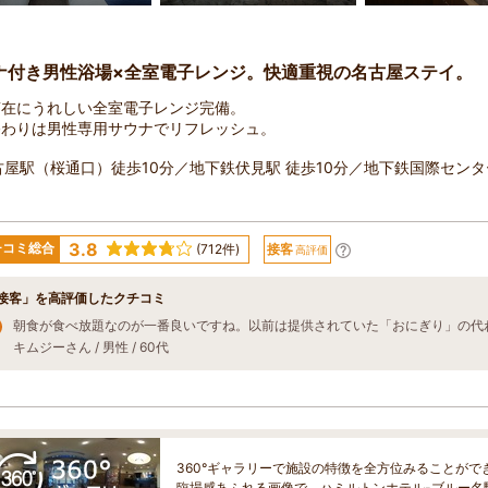
ナ付き男性浴場×全室電子レンジ。快適重視の名古屋ステイ。
滞在にうれしい全室電子レンジ完備。
終わりは男性専用サウナでリフレッシュ。
古屋駅（桜通口）徒歩10分／地下鉄伏見駅 徒歩10分／地下鉄国際センタ
3.8
チコミ総合
(712件)
接客
高評価
接客」を高評価したクチコミ
キムジーさん / 男性 / 60代
360°ギャラリーで施設の特徴を全方位みることがで
臨場感あふれる画像で、ハミルトンホテル-ブルー名