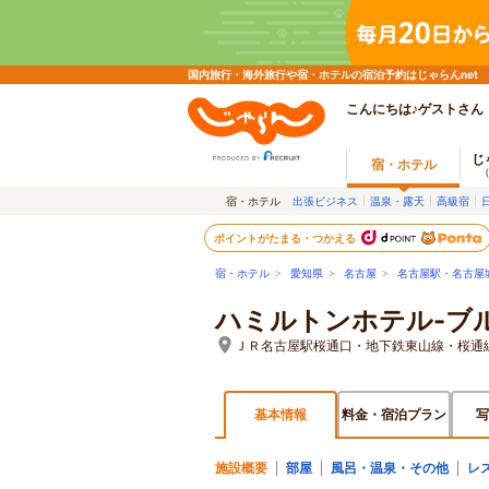
国内旅行・海外旅行や宿・ホテルの宿泊予約はじゃらんnet
こんにちは♪ゲストさん
じ
宿・ホテル
宿・ホテル
出張ビジネス
温泉・露天
高級宿
ポイントがたまる・つかえる
宿・ホテル
>
愛知県
>
名古屋
>
名古屋駅・名古屋
ハミルトンホテル-ブ
ＪＲ名古屋駅桜通口・地下鉄東山線・桜通
基本情報
料金・宿泊プラン
写
施設概要
部屋
風呂・温泉・その他
レ