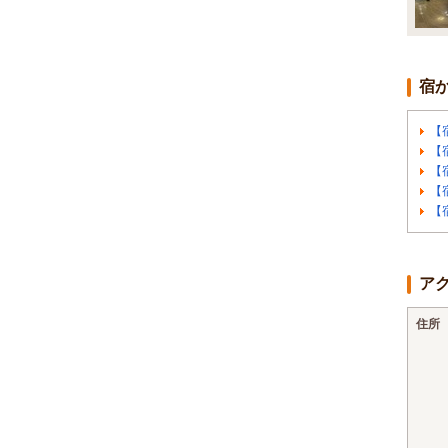
宿
【
【
【
【
【
ア
住所