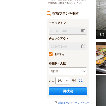
の場合は日付をご指定ください。
宿泊プランを探す
チェックイン
ドリンク・アイスクリームを取り揃えております
3
/
5
【男性
チェックアウト
日付未定
部屋数・人数
大人
子供
0名
再検索
検索条件とアイコンについて