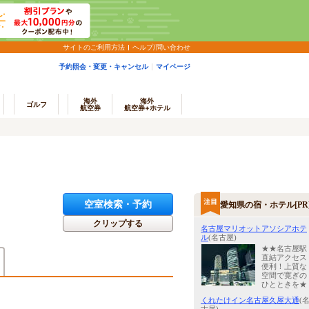
サイトのご利用方法
ヘルプ/問い合わせ
予約照会・変更・キャンセル
マイページ
海外
海外
ゴルフ
航空券
航空券+ホテル
空室検索・予約
愛知県の宿・ホテル[PR
クリップする
名古屋マリオットアソシアホテ
ル
(名古屋)
★★名古屋駅
直結アクセス
便利！上質な
空間で寛ぎの
ひとときを★
くれたけイン名古屋久屋大通
(