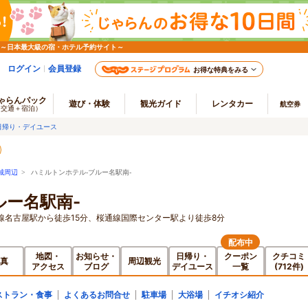
 ～日本最大級の宿・ホテル予約サイト～
ログイン
会員登録
お得な特典をみる
ゃらんパック
遊び・体験
観光ガイド
レンタカー
航空券
（交通＋宿泊）
日帰り・デイユース
城周辺
> ハミルトンホテル-ブルー名駅南-
ルー名駅南-
線名古屋駅から徒歩15分、桜通線国際センター駅より徒歩8分
配布中
地図・
お知らせ・
日帰り・
クーポン
クチコミ
真
周辺観光
アクセス
ブログ
デイユース
一覧
(712件)
ストラン・食事
よくあるお問合せ
駐車場
大浴場
イチオシ紹介