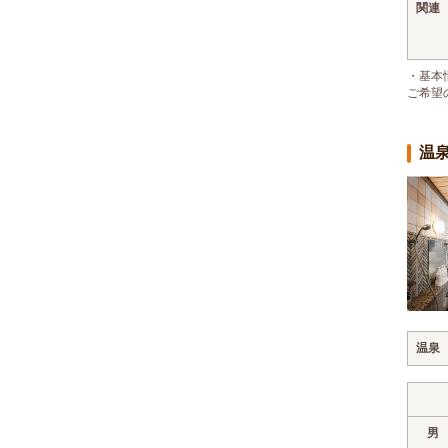
関連
・基本
ご希望
温
温泉
男