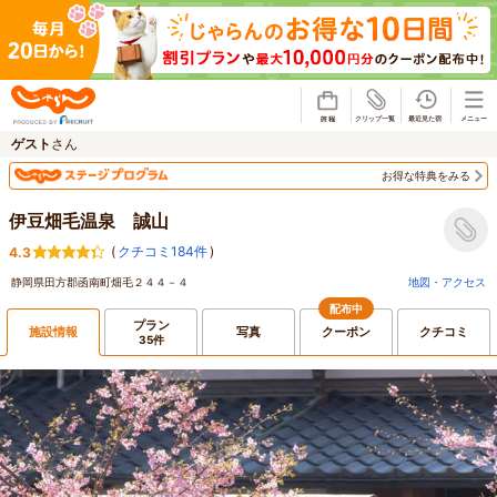
じゃらん
ゲスト
さん
お得な特典をみる
伊豆畑毛温泉 誠山
(
クチコミ184件
)
4.3
静岡県田方郡函南町畑毛２４４－４
地図・アクセス
配布中
プラン
施設情報
写真
クーポン
クチコミ
35件