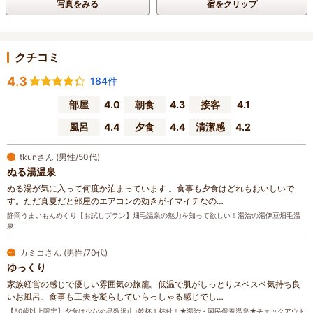
写真をみる
宿をクリップ
クチコミ
4.3
184件
部屋
4.0
朝食
4.3
接客
4.1
風呂
4.4
夕食
4.4
清潔感
4.2
tkunさん (男性/50代)
ぬる湯温泉
ぬる湯が気に入って何度か泊まっています 。食事も夕食はどれもおいしいで
す。ただ真夏だと部屋のエアコンの効きがイマイチなの…
静岡うまいもんめぐり【お試しプラン】畑毛温泉の魅力を知って欲しい！湯治の湯伊豆畑毛温
泉
カミコさん (男性/70代)
ゆっくり
家族経営の感じで優しい雰囲気の旅籠。低温で肌がしっとりスベスベ気持ち良
いお風呂、食事も工夫を凝らしていらっしゃる感じでし…
【50歳以上限定】夕食は少なめ品数沢山♪乾杯１杯付！★湯治・国民保養温泉★チェックアウト