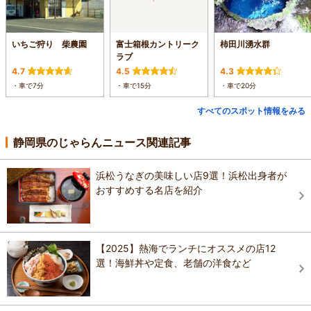
いちご狩り 柴農園
富士箱根カントリーク
柿田川湧水群
ラブ
4.7
4.5
4.3
・車で7分
・車で15分
・車で20分
すべてのスポット情報をみる
静岡県のじゃらんニュース関連記事
浜松うなぎの美味しい店9選！浜松出身者が
おすすめする名店を紹介
【2025】熱海でランチにオススメの店12
選！海鮮丼や定食、老舗の洋食など