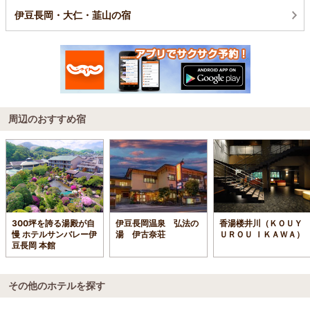
伊豆長岡・大仁・韮山の宿
周辺のおすすめ宿
300坪を誇る湯殿が自
伊豆長岡温泉 弘法の
香湯楼井川（ＫＯＵＹ
慢 ホテルサンバレー伊
湯 伊古奈荘
ＵＲＯＵ ＩＫＡＷＡ）
豆長岡 本館
その他のホテルを探す