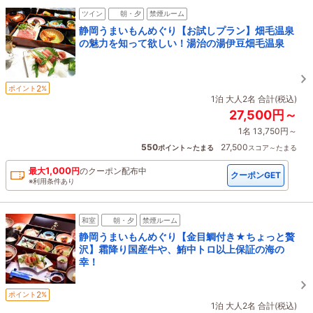
ツイン
朝・夕
禁煙ルーム
静岡うまいもんめぐり【お試しプラン】畑毛温泉
の魅力を知って欲しい！湯治の湯伊豆畑毛温泉
2
ポイント
%
1泊 大人2名 合計(税込)
27,500円～
1名 13,750円～
550
27,500
ポイント～たまる
スコア～たまる
1,000
最大
円
の
クーポン配布中
クーポンGET
※利用条件あり
和室
朝・夕
禁煙ルーム
静岡うまいもんめぐり【金目鯛付き★ちょっと贅
沢】霜降り国産牛や、鮪中トロ以上保証の海の
幸！
2
ポイント
%
1泊 大人2名 合計(税込)