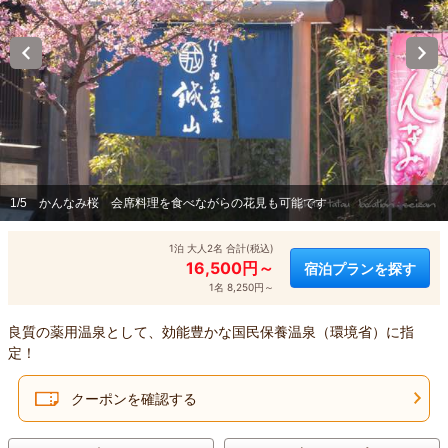
1/5
かんなみ桜 会席料理を食べながらの花見も可能です
1泊 大人2名 合計(税込)
16,500円～
宿泊プランを探す
1名 8,250円～
良質の薬用温泉として、効能豊かな国民保養温泉（環境省）に指
定！
クーポンを確認する