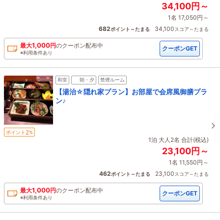
34,100円～
1名 17,050円～
682
34,100
ポイント～たまる
スコア～たまる
1,000
最大
円
の
クーポン配布中
クーポンGET
※利用条件あり
和室
朝・夕
禁煙ルーム
【湯治☆隠れ家プラン】お部屋で会席風御膳プラ
ン♪
2
ポイント
%
1泊 大人2名 合計(税込)
23,100円～
1名 11,550円～
462
23,100
ポイント～たまる
スコア～たまる
1,000
最大
円
の
クーポン配布中
クーポンGET
※利用条件あり