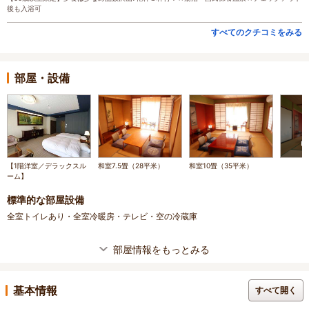
後も入浴可
すべてのクチコミをみる
部屋・設備
【1階洋室／デラックスル
和室7.5畳（28平米）
和室10畳（35平米）
ーム】
標準的な部屋設備
全室トイレあり・全室冷暖房・テレビ・空の冷蔵庫
部屋情報をもっとみる
基本情報
すべて開く