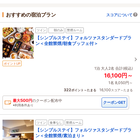
おすすめの宿泊プラン
スコアについて
ツイン
朝のみ
禁煙ルーム
【シンプルステイ】フォルツァスタンダードプラ
ン＜全館禁煙/朝食ブッフェ付＞
ポイントUP
1泊 大人2名 合計(税込)
16,100円～
1名 8,050円～
322
16,100
ポイント～たまる
スコア～たまる
500
最大
円
の
クーポン配布中
クーポンGET
※利用条件あり
ツイン
食事なし
禁煙ルーム
【シンプルステイ】フォルツァスタンダードプラ
ン＜全館禁煙/素泊まり＞