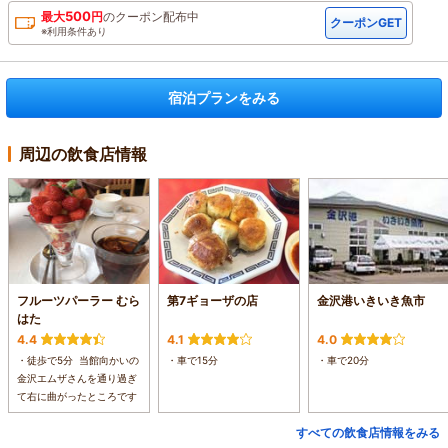
500
最大
円
の
クーポン配布中
クーポンGET
※利用条件あり
宿泊プランをみる
周辺の飲食店情報
フルーツパーラー むら
第7ギョーザの店
金沢港いきいき魚市
はた
4.4
4.1
4.0
・徒歩で5分 当館向かいの
・車で15分
・車で20分
金沢エムザさんを通り過ぎ
て右に曲がったところです
すべての飲食店情報をみる