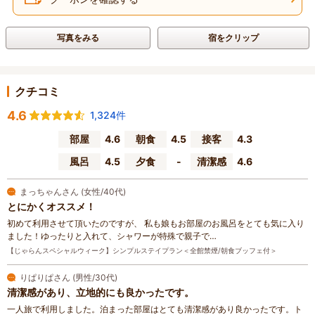
写真をみる
宿をクリップ
クチコミ
4.6
1,324件
部屋
4.6
朝食
4.5
接客
4.3
風呂
4.5
夕食
-
清潔感
4.6
まっちゃんさん (女性/40代)
とにかくオススメ！
初めて利用させて頂いたのですが、 私も娘もお部屋のお風呂をとても気に入り
ました！ゆったりと入れて、シャワーが特殊で親子で…
【じゃらんスペシャルウィーク】シンプルステイプラン＜全館禁煙/朝食ブッフェ付＞
りぱりぱさん (男性/30代)
清潔感があり、立地的にも良かったです。
一人旅で利用しました。泊まった部屋はとても清潔感があり良かったです。ト