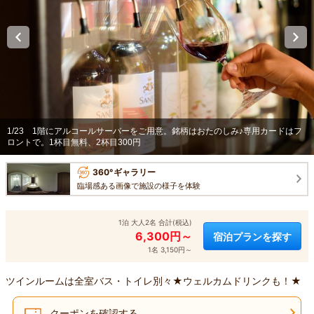
1/23
1階にアルコールサーバーをご用意。銘柄はおたのしみ♪専用カードはフ
ロントで。1杯目無料、2杯目300円
360°ギャラリー
臨場感ある画像で施設の様子を体験
1泊 大人2名 合計(税込)
6,300円～
宿泊プランを探す
1名 3,150円～
ツインルームは全室バス・トイレ別々★ウェルカムドリンクも！★
クーポンを確認する