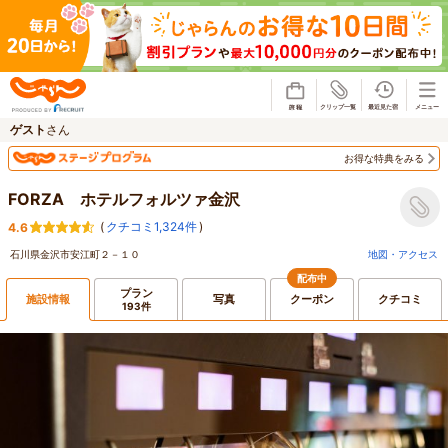
じゃらん
ゲスト
さん
お得な特典をみる
FORZA ホテルフォルツァ金沢
(
クチコミ1,324件
)
4.6
石川県金沢市安江町２－１０
地図・アクセス
配布中
プラン
施設情報
写真
クーポン
クチコミ
193件