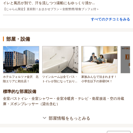
イレと風呂が別で、汗を流しつつ湯船にもゆっくり浸か…
【じゃらん限定】直前割！おまかせプラン＜全館禁煙/朝食ブッフェ付＞
すべてのクチコミをみる
部屋・設備
ホテルフォルツァ金沢 北
ツインルームは全てバス・
家族みんなで泊まれます！
陸エリアに初出店！
トイレが別になっておりま
小学生以下の添寝OK！
す！
標準的な部屋設備
全室バストイレ・全室シャワー・全室冷暖房・テレビ・衛星放送・空の冷蔵
庫・ズボンプレッサー（貸出含む）
部屋情報をもっとみる