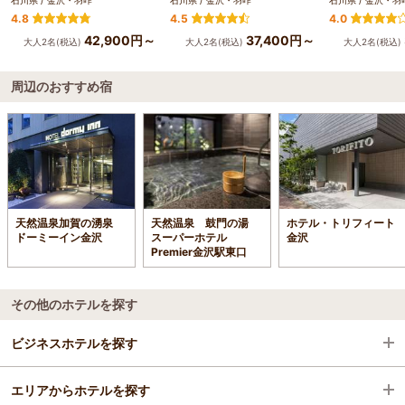
4.8
4.5
4.0
42,900円～
37,400円～
大人2名(税込)
大人2名(税込)
大人2名(税込)
周辺のおすすめ宿
天然温泉加賀の湧泉
天然温泉 鼓門の湯
ホテル・トリフィート
ドーミーイン金沢
スーパーホテル
金沢
Premier金沢駅東口
その他のホテルを探す
ビジネスホテルを探す
エリアからホテルを探す
石川県