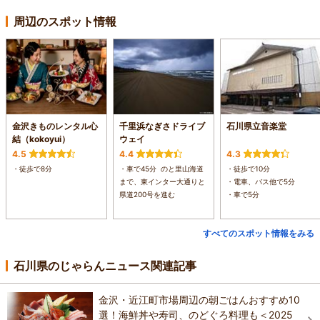
周辺のスポット情報
金沢きものレンタル心
千里浜なぎさドライブ
石川県立音楽堂
結（kokoyui）
ウェイ
4.5
4.4
4.3
・徒歩で8分
・車で45分 のと里山海道
・徒歩で10分
まで、東インター大通りと
・電車、バス他で5分
県道200号を進む
・車で5分
すべてのスポット情報をみる
石川県のじゃらんニュース関連記事
金沢・近江町市場周辺の朝ごはんおすすめ10
選！海鮮丼や寿司、のどぐろ料理も＜2025