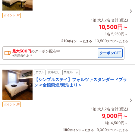
ポイントUP
1泊 大人2名 合計(税込)
10,500円～
1名 5,250円～
210
10,500
ポイント～たまる
スコア～たまる
500
最大
円
の
クーポン配布中
クーポンGET
※利用条件あり
ダブル
食事なし
禁煙ルーム
【シンプルステイ】フォルツァスタンダードプラ
ン＜全館禁煙/素泊まり＞
ポイントUP
1泊 大人2名 合計(税込)
9,000円～
1名 4,500円～
180
9,000
ポイント～たまる
スコア～たまる