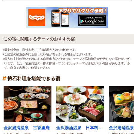
この宿に関連するテーマのおすすめ宿
※最安料金は、日付未定、1泊1部屋大人2名の料金です。
※ご指定の検索条件に合致しない宿が表示される場合がございます。
※個人の主観の違いやAIによる自動出力などのため、テーマと宿泊施設が合致しない場合がござ
います。また、宿泊施設の一部の部屋・プランにしかテーマが合致しない場合があります。必
ずご自身で内容をご確認ください。
#
懐石料理を堪能できる宿
金沢湯涌温泉 古香里庵
金沢湯涌温泉 日本料理さかえや
金沢湯涌温泉
石川県 / 金沢・羽咋
石川県 / 金沢・羽咋
石川県 / 金沢・羽