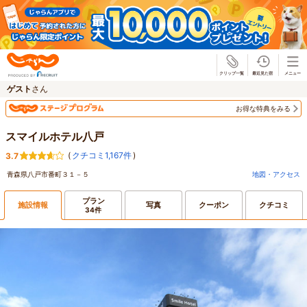
じゃらん
ゲスト
さん
お得な特典をみる
スマイルホテル八戸
(
クチコミ1,167件
)
3.7
青森県八戸市番町３１－５
地図・アクセス
プラン
施設情報
写真
クーポン
クチコミ
34件