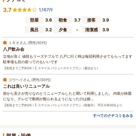
3.7
1,167件
部屋
3.6
朝食
3.7
接客
3.9
風呂
3.2
夕食
-
清潔感
3.9
ミキオさん (男性/50代)
八戸飲み会
立地が良く 値段もリーズナブルで 八戸に行く時は毎回利用させてもらってます
駐車場も目の前ってのもいいです
【直前までご予約OK！】スマイル バリューステイプラン（素泊まり）
コウヘイさん (男性/30代)
これは良いリニューアル
前から安さが売りなのとリニューアルしたと聞いて利用しました。 内装が綺麗
になり、テレビで動画が観られるようになったのは嬉…
【直前までご予約OK！】スマイル バリューステイプラン（朝食付） 平日６時30分より
すべてのクチコミをみる
部屋・設備