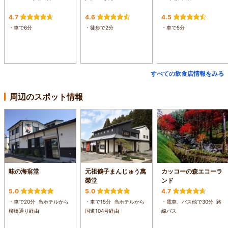
4.7
4.6
4.5
・車で6分
・徒歩で2分
・車で5分
すべての飲食店情報をみる
周辺のスポット情報
味の海翁堂
元祖鶴子まんじゅう萬
カッコーの森エコーラ
榮堂
ンド
5.0
5.0
4.7
・車で20分 当ホテルから
・車で15分 当ホテルから
・電車、バス他で30分 路
柳橋通り経由
国道104号経由
線バス