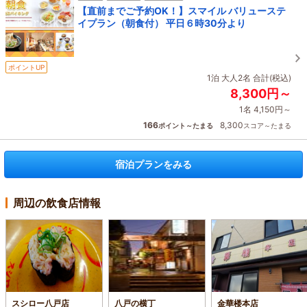
【直前までご予約OK！】スマイル バリューステ
イプラン（朝食付） 平日６時30分より
ポイントUP
1泊 大人2名 合計(税込)
8,300円～
1名 4,150円～
166
8,300
ポイント～たまる
スコア～たまる
宿泊プランをみる
周辺の飲食店情報
スシロー八戸店
八戸の横丁
金華楼本店