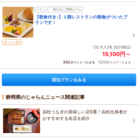
ツイン
朝のみ
禁煙ルーム
【朝食付き♪】１階レストランの朝食がついたプ
ランです！
2
ポイント
%
1泊 大人2名 合計(税込)
15,100円～
302
15,100
ポイント～たまる
スコア～たまる
宿泊プランをみる
静岡県のじゃらんニュース関連記事
浜松うなぎの美味しい店9選！浜松出身者が
おすすめする名店を紹介