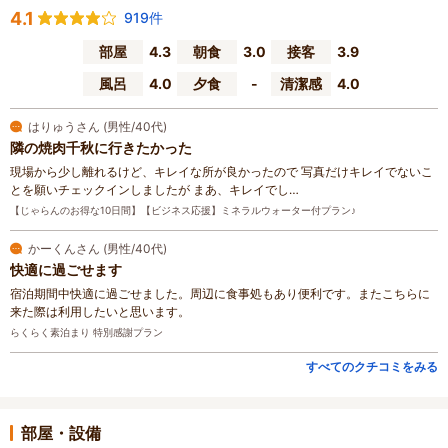
4.1
919件
部屋
4.3
朝食
3.0
接客
3.9
風呂
4.0
夕食
-
清潔感
4.0
はりゅうさん (男性/40代)
隣の焼肉千秋に行きたかった
現場から少し離れるけど、キレイな所が良かったので 写真だけキレイでないこ
とを願いチェックインしましたが まあ、キレイでし…
【じゃらんのお得な10日間】【ビジネス応援】ミネラルウォーター付プラン♪
かーくんさん (男性/40代)
快適に過ごせます
宿泊期間中快適に過ごせました。周辺に食事処もあり便利です。またこちらに
来た際は利用したいと思います。
らくらく素泊まり 特別感謝プラン
すべてのクチコミをみる
部屋・設備