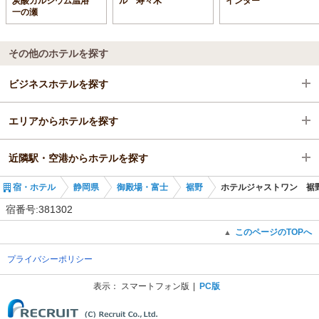
炭酸カルシウム温浴
ル 寿々木
インター
一の瀬
その他のホテルを探す
ビジネスホテルを探す
エリアからホテルを探す
静岡県
近隣駅・空港からホテルを探す
御殿場・富士
静岡県
宿・ホテル
静岡県
御殿場・富士
裾野
ホテルジャストワン 裾
裾野
御殿場・富士
裾野駅
宿番号:381302
裾野駅
裾野
岩波駅
このページのTOPへ
▲
プライバシーポリシー
裾野駅
長泉なめり駅
表示：
スマートフォン版
PC版
(C) Recruit Co., Ltd.
三島駅