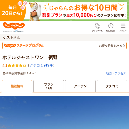
じゃらん
ゲスト
さん
お得な特典をみる
ホテルジャストワン 裾野
(
クチコミ919件
)
4.1
静岡県裾野市佐野９４－１
地図・アクセス
プラン
施設情報
クーポン
クチコミ
32件