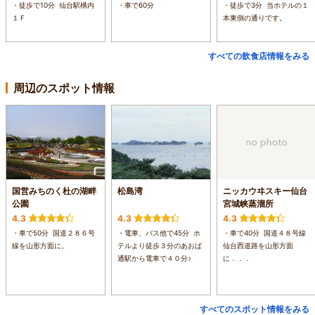
・徒歩で10分 仙台駅構内
・車で60分
・徒歩で3分 当ホテルの１
１Ｆ
本東側の通りです。
すべての飲食店情報をみる
周辺のスポット情報
国営みちのく杜の湖畔
松島湾
ニッカウヰスキー仙台
公園
宮城峡蒸溜所
4.3
4.3
4.3
・車で50分 国道２８６号
・電車、バス他で45分 ホ
・車で40分 国道４８号線
線を山形方面に。
テルより徒歩３分のあおば
仙台西道路を山形方面
通駅から電車で４０分♪
に．．．
すべてのスポット情報をみる