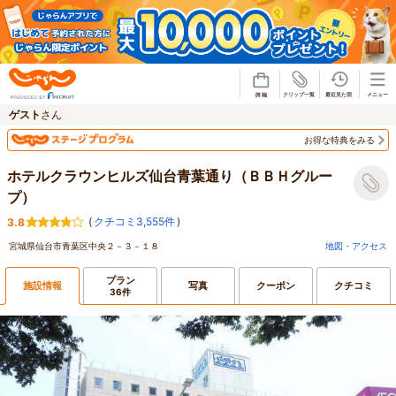
じゃらん
ゲスト
さん
お得な特典をみる
ホテルクラウンヒルズ仙台青葉通り（ＢＢＨグルー
プ）
(
クチコミ3,555件
)
3.8
宮城県仙台市青葉区中央２－３－１８
地図・アクセス
プラン
施設情報
写真
クーポン
クチコミ
36件