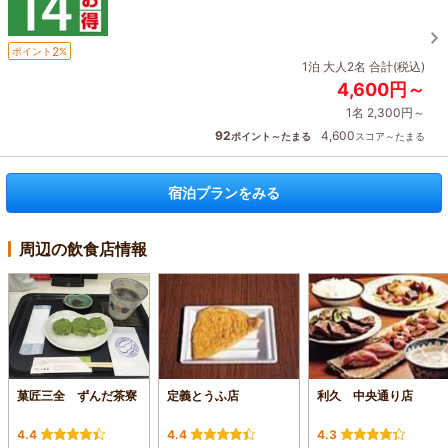
2
ポイント
%
1泊 大人2名 合計(税込)
4,600円～
1名 2,300円～
92
4,600
ポイント～たまる
スコア～たまる
宿泊プランをみる
周辺の飲食店情報
菓匠三全 ずんだ茶寮
定義とうふ店
利久 中央通り店
4.4
4.4
4.3