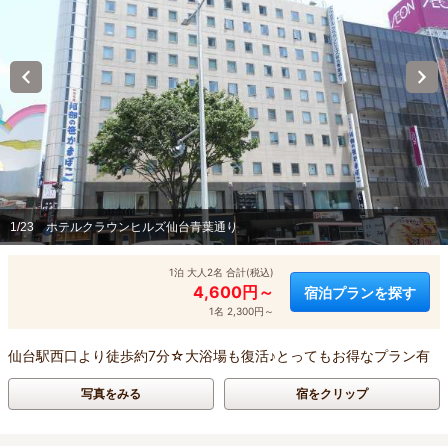
1/23
ホテルクラウンヒルズ仙台青葉通り
1泊 大人2名 合計(税込)
4,600円～
宿泊プランを探す
1名 2,300円～
仙台駅西口より徒歩約7分☆大浴場も復活♪とってもお得なプラン有
写真をみる
宿をクリップ