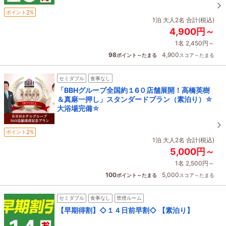
2
ポイント
%
1泊 大人2名 合計(税込)
4,900円～
1名 2,450円～
98
4,900
ポイント～たまる
スコア～たまる
セミダブル
食事なし
「BBHグループ全国約１6０店舗展開！高橋英樹
＆真麻一押し」スタンダードプラン（素泊り）☆
大浴場完備☆
2
ポイント
%
1泊 大人2名 合計(税込)
5,000円～
1名 2,500円～
100
5,000
ポイント～たまる
スコア～たまる
セミダブル
食事なし
禁煙ルーム
【早期得割】◇１４日前早割◇ 【素泊り】