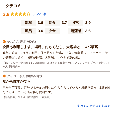
クチコミ
3.8
3,555件
部屋
3.6
朝食
3.7
接客
3.9
風呂
3.6
夕食
-
清潔感
3.6
ヤスさん (男性/60代)
次回も利用します。場所、おもてなし、大浴場とコスパ最高
昨年に続き、2度目の利用。仙台駅から徒歩7－8分で青葉通り、アーケード街
の繁華街に近く、場所が最高。大浴場、サウナで夏の暑…
「BBHグループ全国約１6０店舗展開！高橋英樹＆真麻一押し」スタンダードプラン（素泊り）
☆大浴場完備☆
タイロンさん (男性/50代)
駅から散歩がてら
駅から丁度良い距離でホテルの周りにうろうろしていると居酒屋等々、23時00
分位迄やっている店があり便利です。
【早期得割】◇１４日前早割◇ 【素泊り】
すべてのクチコミをみる