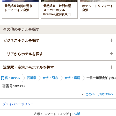
天然温泉加賀の湧泉
天然温泉 鼓門の湯
ホテル・トリフィート
ドーミーイン金沢
スーパーホテル
金沢
Premier金沢駅東口
その他のホテルを探す
ビジネスホテルを探す
エリアからホテルを探す
石川県
近隣駅・空港からホテルを探す
金沢・羽咋
石川県
宿・ホテル
石川県
金沢・羽咋
金沢・湯涌
一日一組限定泊まれる
金沢・湯涌
金沢・羽咋
北鉄金沢駅
宿番号:385808
北鉄金沢駅
金沢・湯涌
七ツ屋駅
このページのTOPへ
▲
プライバシーポリシー
北鉄金沢駅
内灘駅
表示：
スマートフォン版
PC版