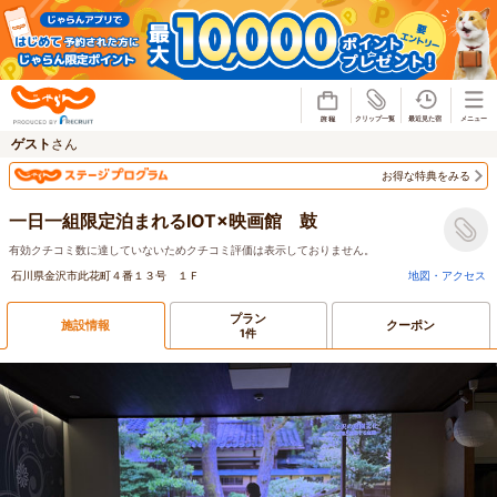
じゃらん
ゲスト
さん
お得な特典をみる
一日一組限定泊まれるIOT×映画館 鼓
有効クチコミ数に達していないためクチコミ評価は表示しておりません。
石川県金沢市此花町４番１３号 １Ｆ
地図・アクセス
プラン
施設情報
クーポン
1件