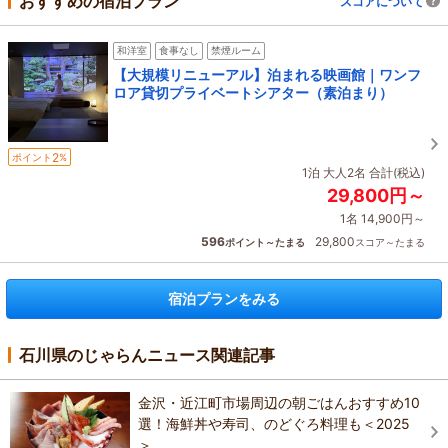
おすすめの宿泊プラン
スコアについて
和洋室
食事なし
禁煙ルーム
【大規模リニューアル】泊まれる映画館｜ワンフ
ロア貸切プライベートシアター（素泊まり）
2
ポイント
%
1泊 大人2名 合計(税込)
29,800円～
1名 14,900円～
596
29,800
ポイント～たまる
スコア～たまる
宿泊プランをみる
石川県のじゃらんニュース関連記事
金沢・近江町市場周辺の朝ごはんおすすめ10
選！海鮮丼や寿司、のどぐろ料理も＜2025
＞