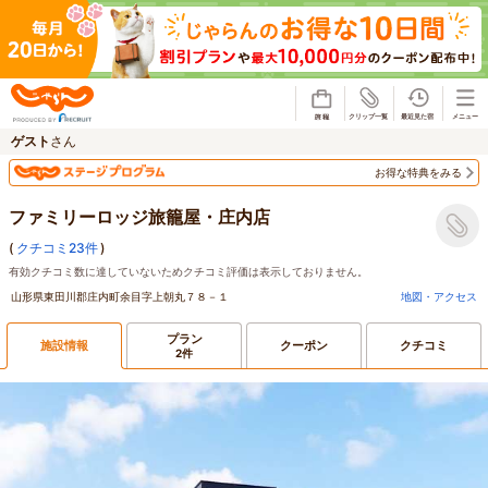
じゃらん
ゲスト
さん
お得な特典をみる
ファミリーロッジ旅籠屋・庄内店
(
クチコミ23件
)
有効クチコミ数に達していないためクチコミ評価は表示しておりません。
山形県東田川郡庄内町余目字上朝丸７８－１
地図・アクセス
プラン
施設情報
クーポン
クチコミ
2件