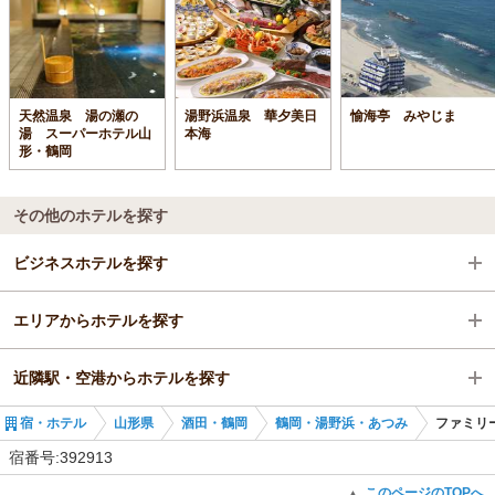
天然温泉 湯の瀬の
湯野浜温泉 華夕美日
愉海亭 みやじま
湯 スーパーホテル山
本海
形・鶴岡
その他のホテルを探す
ビジネスホテルを探す
エリアからホテルを探す
山形県
近隣駅・空港からホテルを探す
酒田・鶴岡
山形県
宿・ホテル
山形県
酒田・鶴岡
鶴岡・湯野浜・あつみ
ファミリ
鶴岡・湯野浜・あつみ
酒田・鶴岡
余目駅
宿番号:392913
余目駅
鶴岡・湯野浜・あつみ
藤島駅
このページのTOPへ
▲