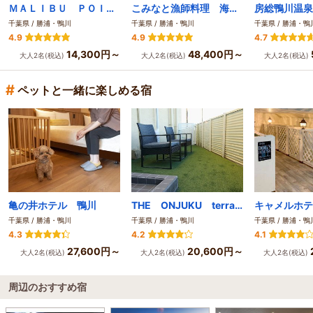
ＭＡＬＩＢＵ ＰＯＩＮＴ
こみなと漁師料理 海の庭
千葉県 / 勝浦・鴨川
千葉県 / 勝浦・鴨川
千葉県 / 勝浦・鴨
4.9
4.9
4.7
14,300円～
48,400円～
大人2名(税込)
大人2名(税込)
大人2名(税込)
#
ペットと一緒に楽しめる宿
亀の井ホテル 鴨川
THE ONJUKU terrace
千葉県 / 勝浦・鴨川
千葉県 / 勝浦・鴨川
千葉県 / 勝浦・鴨
4.3
4.2
4.1
27,600円～
20,600円～
大人2名(税込)
大人2名(税込)
大人2名(税込)
周辺のおすすめ宿