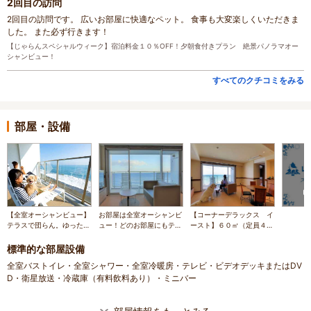
2回目の訪問
2回目の訪問です。 広いお部屋に快適なペット。 食事も大変楽しくいただきま
した。 また必ず行きます！
【じゃらんスペシャルウィーク】宿泊料金１０％OFF！夕朝食付きプラン 絶景パノラマオー
シャンビュー！
すべてのクチコミをみる
部屋・設備
【全室オーシャンビュー】
お部屋は全室オーシャンビ
【コーナーデラックス イ
テラスで団らん。ゆったり
ュー！どのお部屋にもテラ
ースト】６０㎡（定員４
とした一日を。
スがついているので海風に
名）＋８㎡ワイドテラス
あたって寛げます。
リビング
標準的な部屋設備
全室バストイレ・全室シャワー・全室冷暖房・テレビ・ビデオデッキまたはDV
D・衛星放送・冷蔵庫（有料飲料あり）・ミニバー