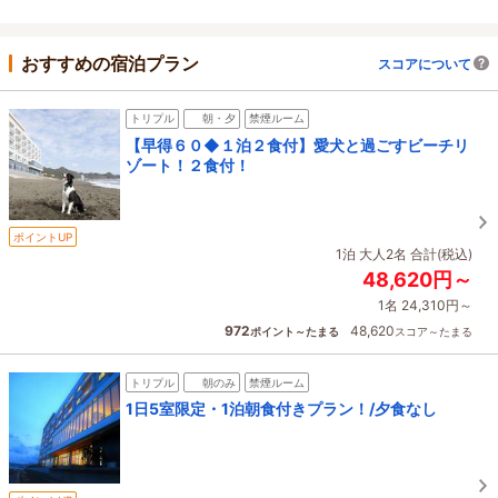
おすすめの宿泊プラン
スコアについて
トリプル
朝・夕
禁煙ルーム
【早得６０◆１泊２食付】愛犬と過ごすビーチリ
ゾート！２食付！
ポイントUP
1泊 大人2名 合計(税込)
48,620円～
1名 24,310円～
972
48,620
ポイント～たまる
スコア～たまる
トリプル
朝のみ
禁煙ルーム
1日5室限定・1泊朝食付きプラン！/夕食なし