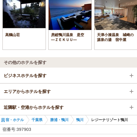
高鶴山荘
房総鴨川温泉 是空
天津小湊温泉 城崎の
―ＺＥＫＵＵ―
源泉の湯 宿中屋
その他のホテルを探す
ビジネスホテルを探す
エリアからホテルを探す
千葉県
近隣駅・空港からホテルを探す
勝浦・鴨川
千葉県
宿・ホテル
千葉県
勝浦・鴨川
鴨川
レジーナリゾート鴨川
鴨川
勝浦・鴨川
安房鴨川駅
宿番号:397903