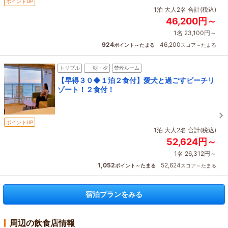
ポイントUP
1泊 大人2名 合計(税込)
46,200円～
1名 23,100円～
924
46,200
ポイント～たまる
スコア～たまる
トリプル
朝・夕
禁煙ルーム
【早得３０◆１泊２食付】愛犬と過ごすビーチリ
ゾート！２食付！
ポイントUP
1泊 大人2名 合計(税込)
52,624円～
1名 26,312円～
1,052
52,624
ポイント～たまる
スコア～たまる
宿泊プランをみる
周辺の飲食店情報