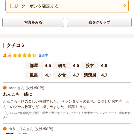
クーポンを確認する
写真をみる
宿をクリップ
クチコミ
4.5
68件
部屋
4.5
朝食
4.5
接客
4.6
風呂
4.1
夕食
4.7
清潔感
4.7
sacciさん (女性/50代)
わんこも一緒に
わんこも一緒の楽しい時間でした。 ベランダからの景色、美味しいお料理、わ
んこのプール教室など、楽しめました。最高！ うち…
【じゃらんのお得な10日間】愛犬と過ごすビーチリゾート！絶景オーシャンビュー！-1泊2食付
き-
ゆうこりんさん (女性/50代)