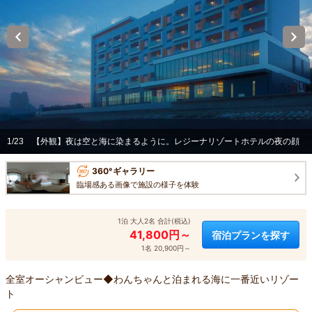
1/23
【外観】夜は空と海に染まるように。レジーナリゾートホテルの夜の顔
360°ギャラリー
臨場感ある画像で施設の様子を体験
1泊 大人2名 合計(税込)
41,800円～
宿泊プランを探す
1名 20,900円～
全室オーシャンビュー◆わんちゃんと泊まれる海に一番近いリゾー
ト