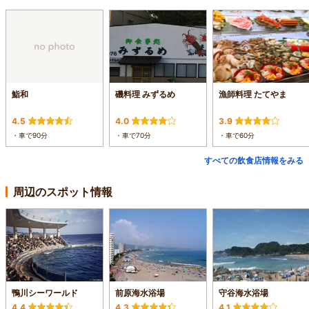
鮨和
磯料理 みずるめ
漁師料理 たてやま
4.5
4.0
3.9
・車で90分
・車で70分
・車で60分
すべての飲食店情報をみる
周辺のスポット情報
鴨川シーワールド
前原海水浴場
守谷海水浴場
4.4
4.3
4.1