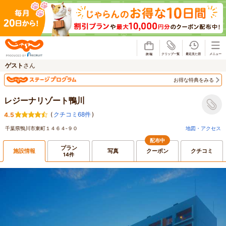
じゃらん
ゲスト
さん
お得な特典をみる
レジーナリゾート鴨川
(
クチコミ68件
)
4.5
千葉県鴨川市東町１４６４‐９０
地図・アクセス
配布中
プラン
施設情報
写真
クーポン
クチコミ
14件