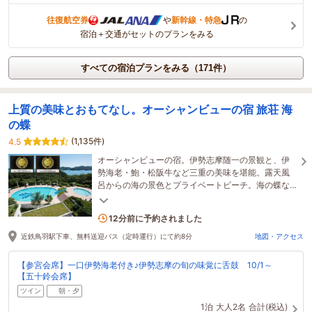
往復航空券
や
新幹線・特急
の
宿泊＋交通がセットのプランをみる
すべての宿泊プランをみる（171件）
上質の美味とおもてなし。オーシャンビューの宿 旅荘 海
の蝶
(1,135件)
4.5
オーシャンビューの宿。伊勢志摩随一の景観と、伊
勢海老・鮑・松阪牛など三重の美味を堪能。露天風
呂からの海の景色とプライベートビーチ。海の蝶な
らではの上質な寛ぎの時間をお過ごしください。
6名がこの宿を見ています
12分前に予約されました
近鉄鳥羽駅下車、無料送迎バス（定時運行）にて約8分
地図・アクセス
【参宮会席】一口伊勢海老付き♪伊勢志摩の旬の味覚に舌鼓 10/1～
【五十鈴会席】
ツイン
朝・夕
1泊
大人2名
合計(税込)