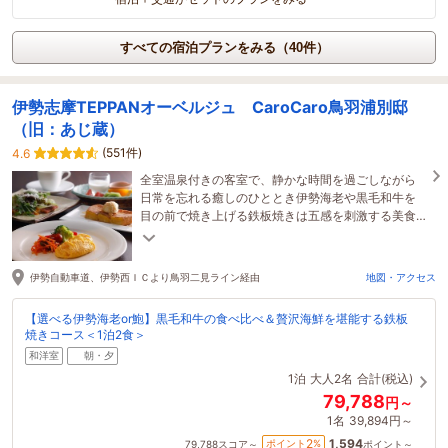
すべての宿泊プランをみる（40件）
伊勢志摩TEPPANオーベルジュ CaroCaro鳥羽浦別邸
（旧：あじ蔵）
(551件)
4.6
全室温泉付きの客室で、静かな時間を過ごしながら
日常を忘れる癒しのひととき伊勢海老や黒毛和牛を
目の前で焼き上げる鉄板焼きは五感を刺激する美食
体験大人の隠れ宿で贅沢な伊勢志摩の旅を。
伊勢自動車道、伊勢西ＩＣより鳥羽二見ライン経由
地図・アクセス
【選べる伊勢海老or鮑】黒毛和牛の食べ比べ＆贅沢海鮮を堪能する鉄板
焼きコース＜1泊2食＞
和洋室
朝・夕
1泊
大人2名
合計(税込)
79,788
円～
1名
39,894円～
1,594
2
ポイント
%
79,788
スコア～
ポイント～