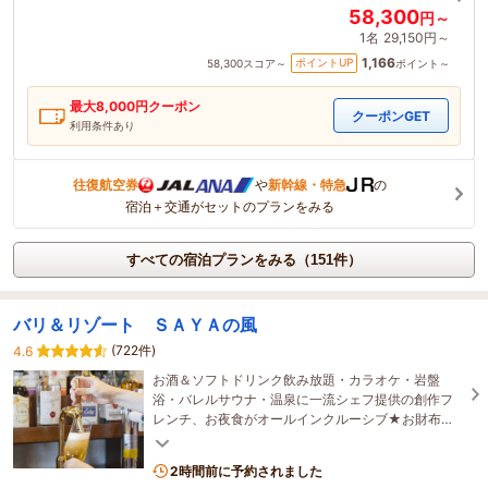
58,300
円～
1名
29,150円～
1,166
ポイントUP
58,300
スコア～
ポイント～
最大
8,000
円クーポン
クーポンGET
利用条件あり
往復航空券
や
新幹線・特急
の
宿泊＋交通がセットのプランをみる
すべての宿泊プランをみる（151件）
バリ＆リゾート ＳＡＹＡの風
(722件)
4.6
お酒＆ソフトドリンク飲み放題・カラオケ・岩盤
浴・バレルサウナ・温泉に一流シェフ提供の創作フ
レンチ、お夜食がオールインクルーシブ★お財布を
気にしない贅沢時間を満喫★鳥羽湾を望むバリ風リ
ゾート
2時間前に予約されました