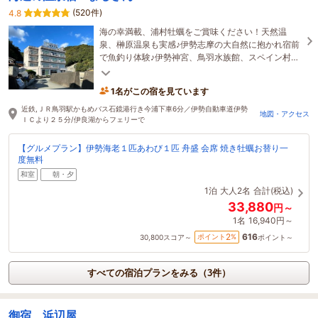
(520件)
4.8
海の幸満載、浦村牡蠣をご賞味ください！天然温
泉、榊原温泉も実感♪伊勢志摩の大自然に抱かれ宿前
で魚釣り体験♪伊勢神宮、鳥羽水族館、スペイン村へ
のアクセス便利！カップル、ファミリーで
1名がこの宿を見ています
近鉄,ＪＲ鳥羽駅かもめバス石鏡港行き今浦下車6分／伊勢自動車道伊勢
地図・アクセス
ＩＣより２５分/伊良湖からフェリーで
【グルメプラン】伊勢海老１匹あわび１匹 舟盛 会席 焼き牡蠣お替り一
度無料
和室
朝・夕
1泊
大人2名
合計(税込)
33,880
円～
1名
16,940円～
616
2
ポイント
%
30,800
スコア～
ポイント～
すべての宿泊プランをみる（3件）
御宿 浜辺屋