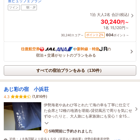
衷ビュッフェプラン
ツイン
朝・夕
1泊
大人2名
合計(税込)
30,240
円～
1名
15,120円～
604
2
ポイント
%
30,240
スコア～
ポイント～
往復航空券
や
新幹線・特急
の
宿泊＋交通がセットのプランをみる
すべての宿泊プランをみる（130件）
あじ彩の宿 小浜荘
(1,816件)
4.3
伊勢海老やあわび等とれたて海の幸を丁寧に仕立て
た会席と12種の地酒を堪能♪貸切風呂で周りを気にせ
ずゆったりと、大人旅にも家族旅にも安心！全15室
のアットホームな旅館で心温まるおもてなし
2名がこの宿を見ています
5時間前に予約されました
近鉄・ＪＲ鳥羽駅より徒歩１５分（送迎あり連絡要）伊勢自動車道伊勢