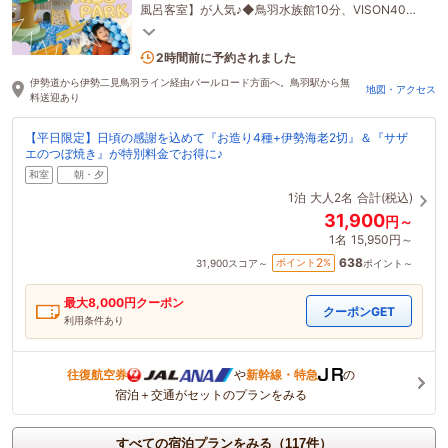
風呂客室】が人気♪◆鳥羽水族館10分、VISON40分
◆部屋・風呂・ロビーから鳥羽湾ビュー
5名がこの宿を見ています
2時間前に予約されました
伊勢道から伊勢二見鳥羽ライン経由パールロード方面へ。鳥羽駅から無
地図・アクセス
料送迎あり
【平日限定】日頃の感謝を込めて『お造り4種+伊勢海老2切』＆『サザ
エのつぼ焼き』が特別料金でお得に♪
和室
朝・夕
1泊
大人2名
合計(税込)
31,900
円～
1名
15,950円～
638
2
ポイント
%
31,900
スコア～
ポイント～
最大
8,000
円クーポン
クーポンGET
利用条件あり
往復航空券
や
新幹線・特急
の
宿泊＋交通がセットのプランをみる
すべての宿泊プランをみる（117件）