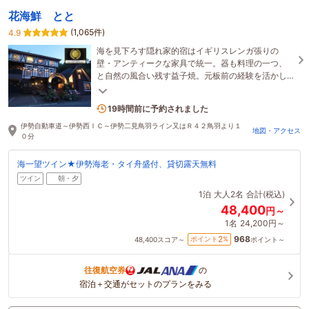
花海鮮 とと
(1,065件)
4.9
海を見下ろす隠れ家的宿はイギリスレンガ張りの
壁・アンティークな家具で統一。器も料理の一つ、
と自然の風合い残す益子焼。元板前の経験を活かし
たオーナーの、新鮮海幸お料理がゆっくり味わえる
宿。
1名がこの宿を見ています
19時間前に予約されました
伊勢自動車道～伊勢西ＩＣ～伊勢二見鳥羽ライン又はＲ４２鳥羽より１
地図・アクセス
０分
海一望ツイン★伊勢海老・タイ舟盛付、貸切露天無料
ツイン
朝・夕
1泊
大人2名
合計(税込)
48,400
円～
1名
24,200円～
968
2
ポイント
%
48,400
スコア～
ポイント～
往復航空券
の
宿泊＋交通がセットのプランをみる