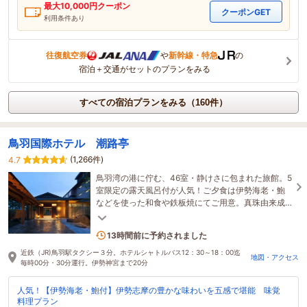
最大
10,000
円クーポン
クーポンGET
利用条件あり
往復航空券
や
新幹線・特急
の
宿泊＋交通がセットのプランをみる
すべての宿泊プランをみる（160件）
鳥羽国際ホテル 潮路亭
(1,266件)
4.7
鳥羽湾の港に佇む、46室・静けさに包まれた旅館。5
室限定の露天風呂付が人気！ご夕食は伊勢海老・鮑
などを使った和食や鉄板焼にてご用意。真珠由来成
分配合のパールオーロラ風呂も人気！
2名がこの宿を見ています
13時間前に予約されました
近鉄（JR)鳥羽駅タクシー３分。ホテルシャトルバス12：30～18：00迄
地図・アクセス
毎時00分・30分運行。伊勢神宮まで20分
人気！【伊勢海老・鮑付】伊勢志摩の豊かな味わいを五感で堪能 味覚
料理プラン