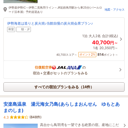
1時間前に予約されました
伊勢道伊勢IC～伊勢二見鳥羽ライン～JR近鉄鳥羽駅から車25分(パールロ
地図・アクセス
ード沿本浦）予約送迎あり
伊勢海老は造りと炭火焼♪当館自慢の炭火焼会席プラン♪
和室
朝・夕
1泊
大人2名
合計(税込)
40,700
円～
1名
20,350円～
814
2
ポイント
%
40,700
スコア～
ポイント～
往復航空券
の
宿泊＋交通がセットのプランをみる
すべての宿泊プランをみる（14件）
安楽島温泉 湯元海女乃島(あらしまおんせん ゆもとあ
まのしま)
(848件)
4.3
高台から鳥羽湾を一望できる絶景の宿。産地にこだ