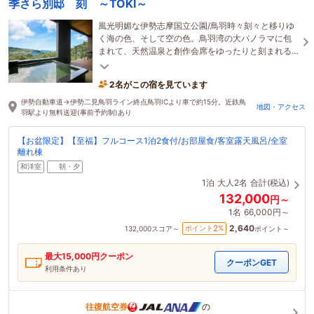
季さら別邸 刻 ～TOKI～
風光明媚な伊勢志摩国立公園/鳥羽時々刻々と移りゆ
く海の色、そして空の色。鳥羽湾の大パノラマに包
まれて、天然温泉と創作会席をゆったりと刻まれる
空間でお愉しみください。
2名がこの宿を見ています
伊勢自動車道→伊勢二見鳥羽ライン終点鳥羽ICより車で約15分。近鉄鳥
地図・アクセス
羽駅より無料送迎(事前予約制)あり
【お盆限定】【至福】フルコース1泊2食付/お部屋食/客室露天風呂/全室
離れ棟
和洋室
朝・夕
1泊
大人2名
合計(税込)
132,000
円～
1名
66,000円～
2,640
2
ポイント
%
132,000
スコア～
ポイント～
最大
15,000
円クーポン
クーポンGET
利用条件あり
往復航空券
の