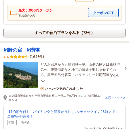
最大
5,000
円クーポン
クーポンGET
利用条件あり
すべての宿泊プランをみる（72件）
扇野の宿 扇芳閣
(1,648件)
4.4
どのお部屋からも鳥羽湾一望。山側の露天は森林浴
気分。伊勢海老など地元の味覚を楽しませてくれ
る。露天風呂付客室・バリアフリー対応部屋など心
配り◎の宿。赤ちゃんの温泉デビューにもおすすめ
です
6名がこの宿を見ています
たった今予約されました
東名阪自動車道から伊勢自動車道経由伊勢二見鳥羽ラインより鳥羽出口
地図・アクセス
車５分
【1泊朝食付】 バイキングと温泉がうれしい♪チェックイン23時まで！
全室Wi-Fi完備！
和室
朝のみ
1泊
大人2名
合計(税込)