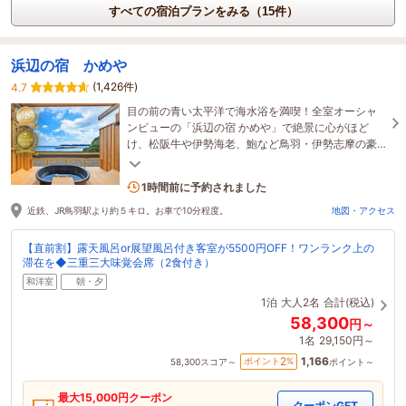
すべての宿泊プランをみる（15件）
浜辺の宿 かめや
(1,426件)
4.7
目の前の青い太平洋で海水浴を満喫！全室オーシャ
ンビューの「浜辺の宿 かめや」で絶景に心がほど
け、松阪牛や伊勢海老、鮑など鳥羽・伊勢志摩の豪
華食材に舌鼓。大切な人と贅沢な夏のひとときを
3名がこの宿を見ています
1時間前に予約されました
近鉄、JR鳥羽駅より約５キロ。お車で10分程度。
地図・アクセス
【直前割】露天風呂or展望風呂付き客室が5500円OFF！ワンランク上の
滞在を◆三重三大味覚会席（2食付き）
和洋室
朝・夕
1泊
大人2名
合計(税込)
58,300
円～
1名
29,150円～
1,166
2
ポイント
%
58,300
スコア～
ポイント～
最大
15,000
円クーポン
クーポンGET