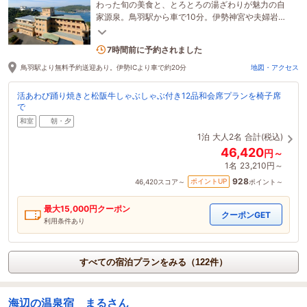
わった旬の美食と、とろとろの湯ざわりが魅力の自
家源泉。鳥羽駅から車で10分。伊勢神宮や夫婦岩へ
のアクセスも◎
3名がこの宿を見ています
7時間前に予約されました
鳥羽駅より無料予約送迎あり。伊勢ICより車で約20分
地図・アクセス
活あわび踊り焼きと松阪牛しゃぶしゃぶ付き12品和会席プランを椅子席
で
和室
朝・夕
1泊
大人2名
合計(税込)
46,420
円～
1名
23,210円～
928
ポイントUP
46,420
スコア～
ポイント～
最大
15,000
円クーポン
クーポンGET
利用条件あり
すべての宿泊プランをみる（122件）
海辺の温泉宿 まるさん