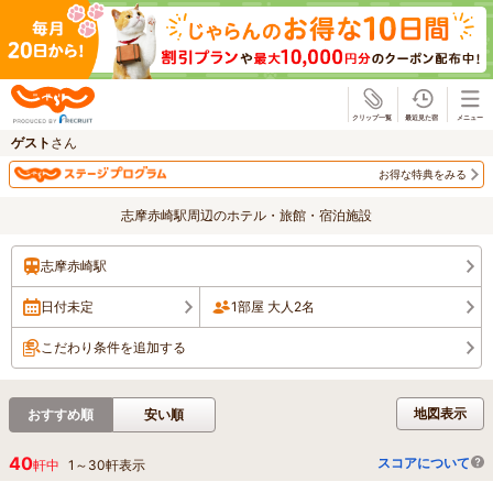
じゃらん
ゲスト
さん
お得な特典をみる
志摩赤崎駅周辺のホテル・旅館・宿泊施設
志摩赤崎駅
日付未定
1部屋 大人2名
こだわり条件を追加する
地図表示
おすすめ順
安い順
40
スコアについて
軒中
1
～
30
軒表示