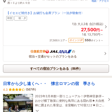
地図・アクセス
西ＩＣより約１５分
【イセエビ焼付き】お値打ち会席プラン〈一泊夕朝食付〉
和室
朝・夕
1泊
大人2名
合計(税込)
27,500
円～
1名
13,750円～
550
ポイントUP
27,500
スコア～
ポイント～
往復航空券
の
宿泊＋交通がセットのプランをみる
すべての宿泊プランをみる（86件）
日常から少し遠くへ・・ 懐古ロマンの宿 季さら
(567件)
4.3
2023年3月本館一部リニューアル！伊勢神宮参拝～
おかげ横丁散策に便利な鳥羽にある隠れ宿★大自然
林に囲まれた客室は、全室離れで10室だけ★日ごろ
の疲れを癒し、ゆったりとお過し下さい…