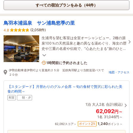
すべての宿泊プランをみる（44件）
鳥羽本浦温泉 サン浦島悠季の里
(2,058件)
4.8
生浦湾を望む客室は全室オーシャンビュー。2種の源
泉100％の天然温泉と趣の異なる湯めぐり、海女の歴
史や三重の名産や伝統で、”心あたたまる”旅のひとと
きをお届けします。
8名がこの宿を見ています
1時間前に予約されました
伊勢自動車道伊勢ICより直進約２５分 近鉄鳥羽駅より当館送迎バスで
地図・アクセス
２０分
【スタンダード】月替わりのグルメ会席 ～旬の食材で贅沢に彩られた美
食の時間～
和室
朝・夕
1泊
大人2名
合計(税込)
62,092
円～
1名
31,046円～
1,240
2
ポイント
%
62,092
スコア～
ポイント～