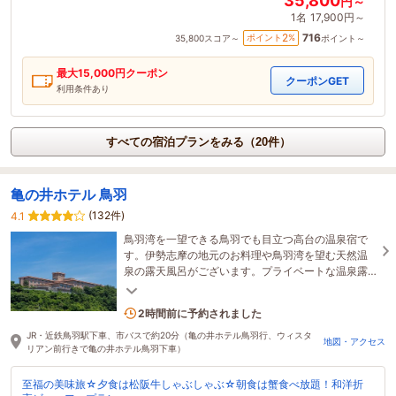
35,800
円～
1名
17,900円～
716
2
ポイント
%
35,800
スコア～
ポイント～
最大
15,000
円クーポン
クーポンGET
利用条件あり
すべての宿泊プランをみる（20件）
亀の井ホテル 鳥羽
(132件)
4.1
鳥羽湾を一望できる鳥羽でも目立つ高台の温泉宿で
す。伊勢志摩の地元のお料理や鳥羽湾を望む天然温
泉の露天風呂がございます。プライベートな温泉露
天風呂付きお部屋を新設。伊勢神宮まで車で約30分
の立地
4名がこの宿を見ています
2時間前に予約されました
JR・近鉄鳥羽駅下車、市バスで約20分（亀の井ホテル鳥羽行、ウィスタ
地図・アクセス
リアン前行きで亀の井ホテル鳥羽下車）
至福の美味旅☆夕食は松阪牛しゃぶしゃぶ☆朝食は蟹食べ放題！和洋折