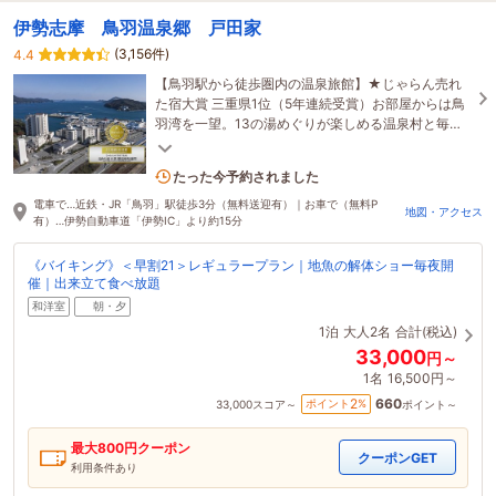
伊勢志摩 鳥羽温泉郷 戸田家
(3,156件)
4.4
【鳥羽駅から徒歩圏内の温泉旅館】★じゃらん売れ
た宿大賞 三重県1位（5年連続受賞）お部屋からは鳥
羽湾を一望。13の湯めぐりが楽しめる温泉村と毎夜
開催・地魚の解体ショーが人気のバイキングが自慢
9名がこの宿を見ています
たった今予約されました
電車で…近鉄・JR「鳥羽」駅徒歩3分（無料送迎有）｜お車で（無料P
地図・アクセス
有）…伊勢自動車道「伊勢IC」より約15分
《バイキング》＜早割21＞レギュラープラン｜地魚の解体ショー毎夜開
催｜出来立て食べ放題
和洋室
朝・夕
1泊
大人2名
合計(税込)
33,000
円～
1名
16,500円～
660
2
ポイント
%
33,000
スコア～
ポイント～
最大
800
円クーポン
クーポンGET
利用条件あり