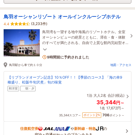
鳥羽オーシャンリゾート オールインクルーシブホテル
(3,233件)
4.4
鳥羽湾を一望する地中海風のリゾートホテル。全室
オーシャンビューの絶景とともに、滞在・食・体験
のすべてが満たされる、自由で上質な館内完結型オ
ールインクルーシブリゾートへ。
11名がこの宿を見ています
9時間前に予約されました
鳥羽駅から車で約１０分
地図・アクセス
【リブランドオープン記念】10％OFF！！【季節のコース】「海の幸9
種盛り、松阪牛旬沢煮」旬の味覚
和洋室
朝・夕
1泊
大人2名
合計(税込)
35,344
円～
1名
17,672円～
706
2
ポイント
%
35,344
スコア～
ポイント～
往復航空券
や
新幹線・特急
の
宿泊＋交通がセットのプランをみる