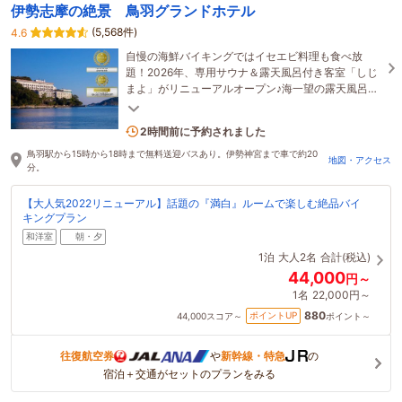
伊勢志摩の絶景 鳥羽グランドホテル
(5,568件)
4.6
自慢の海鮮バイキングではイセエビ料理も食べ放
題！2026年、専用サウナ＆露天風呂付き客室「しじ
まよ」がリニューアルオープン♪海一望の露天風呂は
ライトアップが幻想的な雰囲気を演出します。
9名がこの宿を見ています
2時間前に予約されました
鳥羽駅から15時から18時まで無料送迎バスあり。伊勢神宮まで車で約20
地図・アクセス
分。
【大人気2022リニューアル】話題の『満白』ルームで楽しむ絶品バイ
キングプラン
和洋室
朝・夕
1泊
大人2名
合計(税込)
44,000
円～
1名
22,000円～
880
ポイントUP
44,000
スコア～
ポイント～
往復航空券
や
新幹線・特急
の
宿泊＋交通がセットのプランをみる