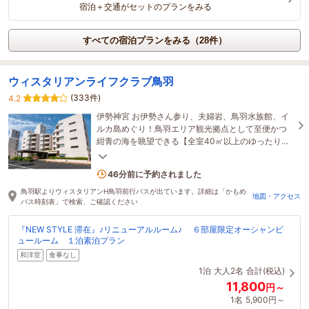
宿泊＋交通がセットのプランをみる
すべての宿泊プランをみる（28件）
ウィスタリアンライフクラブ鳥羽
(333件)
4.2
伊勢神宮 お伊勢さん参り、夫婦岩、鳥羽水族館、イ
ルカ島めぐり！鳥羽エリア観光拠点として至便かつ
紺青の海を眺望できる【全室40㎡以上のゆったりと
した空間】のシーサイドリゾートホテルです
3名がこの宿を見ています
46分前に予約されました
鳥羽駅よりウィスタリアンH鳥羽前行バスが出ています。詳細は「かもめ
地図・アクセス
バス時刻表」で検索、ご確認ください
『NEW STYLE 滞在』♪リニューアルルーム♪ ６部屋限定オーシャンビ
ュールーム １泊素泊プラン
和洋室
食事なし
1泊
大人2名
合計(税込)
11,800
円～
1名
5,900円～