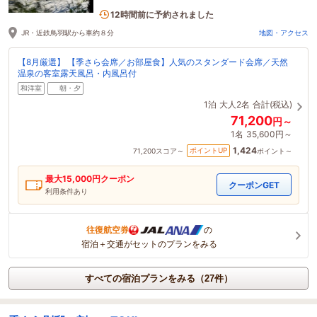
2名がこの宿を見ています
12時間前に予約されました
JR・近鉄鳥羽駅から車約８分
地図・アクセス
【8月厳選】 【季さら会席／お部屋食】人気のスタンダード会席／天然
温泉の客室露天風呂・内風呂付
和洋室
朝・夕
1泊
大人2名
合計(税込)
71,200
円～
1名
35,600円～
1,424
ポイントUP
71,200
スコア～
ポイント～
最大
15,000
円クーポン
クーポンGET
利用条件あり
往復航空券
の
宿泊＋交通がセットのプランをみる
すべての宿泊プランをみる（27件）