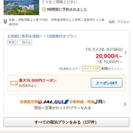
ぐりをご堪能ください。
8名がこの宿を見ています
1時間前に予約されました
近鉄・JR鳥羽駅より車で10分 伊勢道伊勢ICより伊勢二見鳥羽ライン経
地図・アクセス
由25分
お気軽に鳥羽を堪能！！1泊朝食付きプラン
和室
朝のみ
1泊
大人2名
合計(税込)
20,900
円～
1名
10,450円～
418
ポイントUP
20,900
スコア～
ポイント～
最大
15,000
円クーポン
クーポンGET
利用条件あり
往復航空券
や
新幹線・特急
の
宿泊＋交通がセットのプランをみる
すべての宿泊プランをみる（137件）