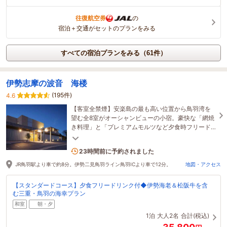
往復航空券
の
宿泊＋交通がセットのプランをみる
すべての宿泊プランをみる（61件）
伊勢志摩の波音 海楼
(195件)
4.6
【客室全禁煙】安楽島の最も高い位置から鳥羽湾を
望む全8室がオーシャンビューの小宿。豪快な「網焼
き料理」と「プレミアムモルツなど夕食時フリード
リンク」で伊勢志摩の滋味を満喫！鳥羽水族館まで
車5分
1名がこの宿を見ています
23時間前に予約されました
JR鳥羽駅より車で約8分。伊勢二見鳥羽ライン鳥羽ICより車で12分。
地図・アクセス
【スタンダードコース】夕食フリードリンク付◆伊勢海老＆松阪牛を含
む三重・鳥羽の海幸プラン
和室
朝・夕
1泊
大人2名
合計(税込)