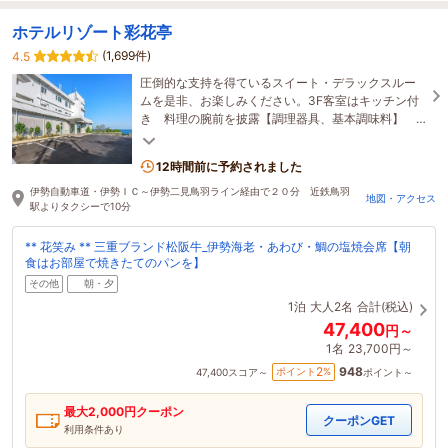
ホテルリゾート彩花亭
(1,699件)
4.5
圧倒的な支持を得ているスイート・デラックスルー
ムを是非、お楽しみください。3F客室はキッチン付
き 料理の腕前を披露【調理器具、基本調味料】
【無料貸出】セレクトブック【無料貸出】
12時間前に予約されました
伊勢自動車道・伊勢ＩＣ～伊勢二見鳥羽ライン経由で２０分 近鉄鳥羽
地図・アクセス
駅よりタクシーで10分
** 花笑み ** 三重ブランド松阪牛_伊勢海老・あわび・鯛の塩焼会席【朝
食はお部屋で焼きたてのパンを】
その他
朝・夕
1泊
大人2名
合計(税込)
47,400
円～
1名
23,700円～
948
2
ポイント
%
47,400
スコア～
ポイント～
最大
2,000
円クーポン
クーポンGET
利用条件あり