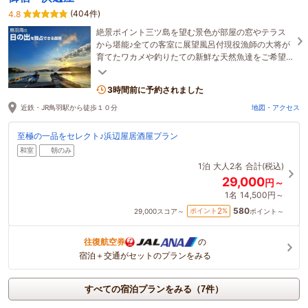
(404件)
4.8
絶景ポイント三ツ島を望む景色が部屋の窓やテラス
から堪能♪全ての客室に展望風呂付現役漁師の大将が
育てたワカメや釣りたての新鮮な天然魚達をご希望
に応じて調理♪気軽に桟橋で釣りも体験できます。
3時間前に予約されました
近鉄・JR鳥羽駅から徒歩１０分
地図・アクセス
至極の一品をセレクト♪浜辺屋居酒屋プラン
和室
朝のみ
1泊
大人2名
合計(税込)
29,000
円～
1名
14,500円～
580
2
ポイント
%
29,000
スコア～
ポイント～
往復航空券
の
宿泊＋交通がセットのプランをみる
すべての宿泊プランをみる（7件）