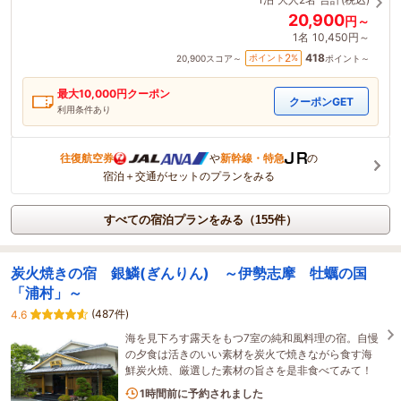
20,900
円～
1名
10,450円～
418
2
ポイント
%
20,900
スコア～
ポイント～
最大
10,000
円クーポン
クーポンGET
利用条件あり
往復航空券
や
新幹線・特急
の
宿泊＋交通がセットのプランをみる
すべての宿泊プランをみる（155件）
炭火焼きの宿 銀鱗(ぎんりん) ～伊勢志摩 牡蠣の国
「浦村」～
(487件)
4.6
海を見下ろす露天をもつ7室の純和風料理の宿。自慢
の夕食は活きのいい素材を炭火で焼きながら食す海
鮮炭火焼、厳選した素材の旨さを是非食べてみて！
1名がこの宿を見ています