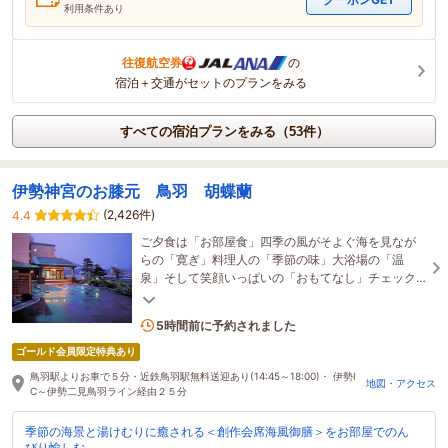
利用条件あり
往復航空券
の
宿泊＋交通がセットのプランをみる
すべての宿泊プランをみる（53件）
伊勢神宮のお膝元 鳥羽 胡蝶蘭
(2,426件)
4.4
ご夕食は「お部屋食」四季の風がそよぐ海を見なが
らの「寛ぎ」料理人の「季節の味」大浴場の「温
泉」そして笑顔いっぱいの「おもてなし」チェック
アウト12:00も可能/鳥羽駅から車で5分/全室空気清
浄機設置
4名がこの宿を見ています
5時間前に予約されました
ゴールド会員限定特典あり
鳥羽駅よりお車で５分・近鉄鳥羽駅無料送迎あり(14:45～18:00)・ 伊勢I
地図・アクセス
C～伊勢二見鳥羽ライン経由２５分
季節の海景と湯けむりに癒される＜創作会席海風御膳＞をお部屋でのん
びり愉しむ