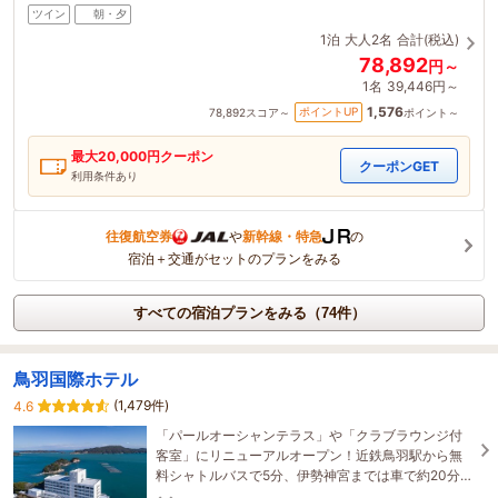
ツイン
朝・夕
1泊
大人2名
合計(税込)
78,892
円～
1名
39,446円～
1,576
ポイントUP
78,892
スコア～
ポイント～
最大
20,000
円クーポン
クーポンGET
利用条件あり
往復航空券
や
新幹線・特急
の
宿泊＋交通がセットのプランをみる
すべての宿泊プランをみる（74件）
鳥羽国際ホテル
(1,479件)
4.6
「パールオーシャンテラス」や「クラブラウンジ付
客室」にリニューアルオープン！近鉄鳥羽駅から無
料シャトルバスで5分、伊勢神宮までは車で約20分の
好立地！