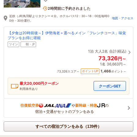
6名がこの宿を見ています
2時間前に予約されました
近鉄（JR)鳥羽駅よりタクシー４分。ホテルバス12：30～18：00迄毎時0
地図・アクセス
0分・30分運行。
【夕食は20時前後～】伊勢海老＋選べるメイン「フレンチコース」味覚
プランをお得に堪能
ツイン
朝・夕
1泊
大人2名
合計(税込)
73,326
円～
1名
36,663円～
1,466
ポイントUP
73,326
スコア～
ポイント～
最大
20,000
円クーポン
クーポンGET
利用条件あり
往復航空券
や
新幹線・特急
の
宿泊＋交通がセットのプランをみる
すべての宿泊プランをみる（139件）