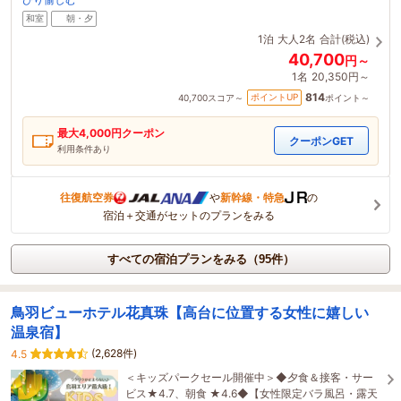
和室
朝・夕
1泊
大人2名
合計(税込)
40,700
円～
1名
20,350円～
814
ポイントUP
40,700
スコア～
ポイント～
最大
4,000
円クーポン
クーポンGET
利用条件あり
往復航空券
や
新幹線・特急
の
宿泊＋交通がセットのプランをみる
すべての宿泊プランをみる（95件）
鳥羽ビューホテル花真珠【高台に位置する女性に嬉しい
温泉宿】
(2,628件)
4.5
＜キッズパークセール開催中＞◆夕食＆接客・サー
ビス★4.7、朝食 ★4.6◆【女性限定バラ風呂・露天