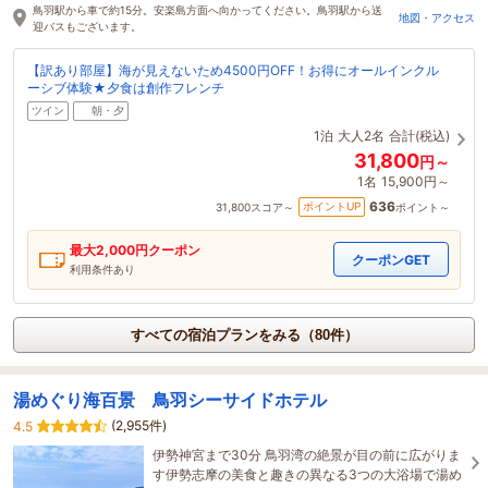
鳥羽駅から車で約15分。安楽島方面へ向かってください。鳥羽駅から送
地図・アクセス
迎バスもございます。
【訳あり部屋】海が見えないため4500円OFF！お得にオールインクル
ーシブ体験★夕食は創作フレンチ
ツイン
朝・夕
1泊
大人2名
合計(税込)
31,800
円～
1名
15,900円～
636
ポイントUP
31,800
スコア～
ポイント～
最大
2,000
円クーポン
クーポンGET
利用条件あり
すべての宿泊プランをみる（80件）
湯めぐり海百景 鳥羽シーサイドホテル
(2,955件)
4.5
伊勢神宮まで30分 鳥羽湾の絶景が目の前に広がりま
す伊勢志摩の美食と趣きの異なる3つの大浴場で湯め