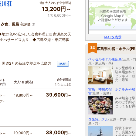
茂川荘
1泊 大人2名 合計(税込)
13,200円～
1名 6,600円～
、夕食、風呂
高評価
◆地方色を活かした会席料理と自家源泉の天
MAPを表示
み比べサービスあり ◆広島空港・東広島駅
広島県の宿・ホテル[PR
ベッセルホテル東広島
(三原・
下。国道2との新庄交差点を広島方
原・東広島・呉)
MAP
４ツ星獲得★
駐車場無料で
ビジネス・観
合計
(税込)
光に最適！
ント
大人1名
(税込)
ア
1泊 大人2名
宮島 神撰の宿 ホテルみや離
宮
(広島・宮島)
39,600
19,800円～
円～
ト～
みや離宮は早
コア～
めのご予約が
とってもお得
呉阪急ホテル
(三原・竹原・東
島・呉)
呉駅下車す
38,000
ぐ。呉港から
19,000円～
円～
ト～