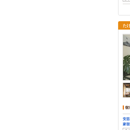
た
宿
安芸
家宿