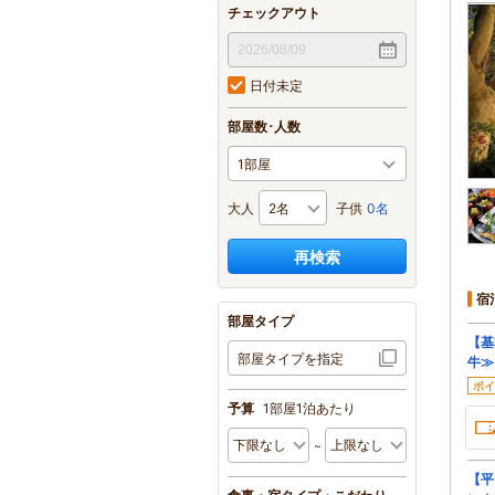
チェックアウト
日付未定
部屋数･人数
大人
子供
0名
再検索
宿
部屋タイプ
【基
部屋タイプを指定
牛≫
ポイ
予算
1部屋1泊あたり
【平