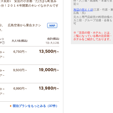
停・八丁堀・紙屋町・本通り至
セス良好♪ 安芸の小京都「たけはら町並み
近☆
５分！２０１４年開業のキレイなホテルです
海辺の宿えくぼ
(三原・竹原・
広島・呉)
元カニ専門店経営の料理自慢の
カニ宿・グループ泊適・会食も
可
分。 広島空港から乗合タクシ
MAP
分。
※「注目の宿・ホテル」とは、
ご覧になっている県の注目宿・
合計
(税込)
ント
ホテルをご紹介しております。
大人1名
(税込)
ア
1泊 大人2名
13,500
6,750円～
円～
ト～
コア～
19,000
9,500円～
円～
ト～
コア～
13,980
6,990円～
円～
ト～
コア～
宿泊プランをもっとみる（37件）