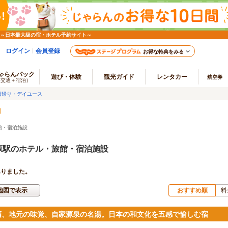
 ～日本最大級の宿・ホテル予約サイト～
ログイン
会員登録
お得な特典をみる
ゃらんパック
遊び・体験
観光ガイド
レンタカー
航空券
（交通＋宿泊）
日帰り・デイユース
館・宿泊施設
原駅のホテル・旅館・宿泊施設
ありました。
地図で表示
おすすめ順
料
酒、地元の味覚、自家源泉の名湯。日本の和文化を五感で愉しむ宿