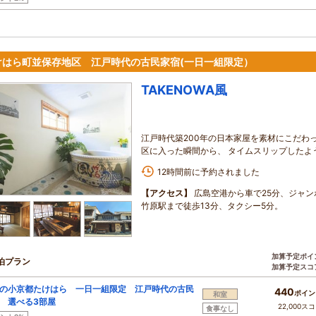
けはら町並保存地区 江戸時代の古民家宿(一日一組限定）
TAKENOWA風
江戸時代築200年の日本家屋を素材にこだわ
区に入った瞬間から、 タイムスリップしたよ
12時間前に予約されました
【アクセス】
広島空港から車で25分、ジャン
竹原駅まで徒歩13分、タクシー5分。
加算予定ポイ
泊プラン
加算予定スコ
の小京都たけはら 一日一組限定 江戸時代の古民
440
ポイン
和室
 選べる3部屋
22,000ス
食事なし