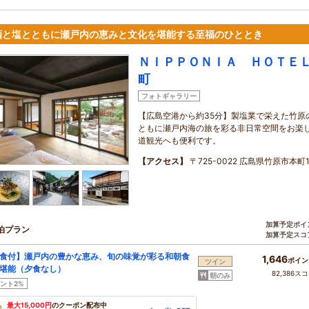
酒と塩とともに瀬戸内の恵みと文化を堪能する至福のひととき
ＮＩＰＰＯＮＩＡ ＨＯＴＥ
町
フォトギャラリー
【広島空港から約35分】製塩業で栄えた竹原
ともに瀬戸内海の旅を彩る非日常空間をお楽
道観光へも便利です。
【アクセス】
〒725-0022 広島県竹原市本町1
加算予定ポイ
泊プラン
加算予定スコ
食付】瀬戸内の豊かな恵み、旬の味覚が彩る和朝食
1,646
ポイン
ツイン
堪能（夕食なし）
82,386ス
朝のみ
ント2%
最大15,000円
のクーポン配布中