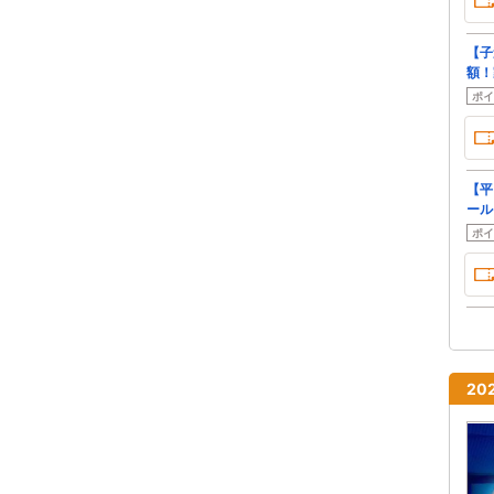
【子
額！
ポイ
【平
ール
ポイ
20