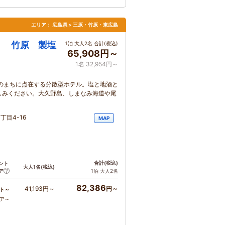
エリア：
広島県 > 三原・竹原・東広島
Ｌ 竹原 製塩
1泊 大人2名 合計(税込)
65,908円～
1名 32,954円～
のまちに点在する分散型ホテル。塩と地酒と
しみください。大久野島、しまなみ海道や尾
丁目4-16
MAP
合計
(税込)
ント
大人1名
(税込)
ア
1泊 大人2名
82,386
41,193円～
円～
ト～
コア～