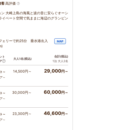
接客
高評価
ン 大崎上島の海風と波の音に安らぐオーシ
ライベート空間で気ままに海辺のグランピン
フェリーで約25分 垂水港出入
MAP
)
合計
(税込)
ント
大人1名
(税込)
ア
1泊 大人2名
29,000
14,500円～
円～
ト～
コア～
60,000
30,000円～
円～
ト～
コア～
46,600
23,300円～
円～
ト～
コア～