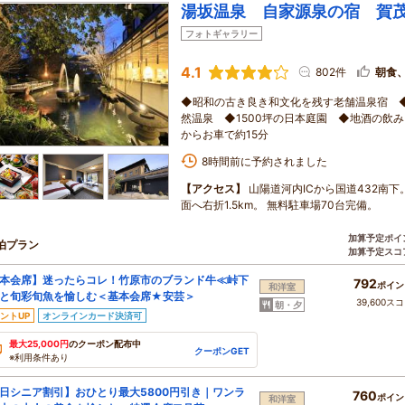
湯坂温泉 自家源泉の宿 賀
フォトギャラリー
4.1
802件
朝食
◆昭和の古き良き和文化を残す老舗温泉宿 
然温泉 ◆1500坪の日本庭園 ◆地酒の飲
からお車で約15分
8時間前に予約されました
【アクセス】
山陽道河内ICから国道432南
面へ右折1.5km。 無料駐車場70台完備。
加算予定ポイ
泊プラン
加算予定スコ
本会席】迷ったらコレ！竹原市のブランド牛≪峠下
792
ポイン
和洋室
と旬彩旬魚を愉しむ＜基本会席★安芸＞
39,600ス
朝・夕
ントUP
オンラインカード決済可
最大25,000円
のクーポン配布中
クーポンGET
※利用条件あり
日シニア割引】おひとり最大5800円引き｜ワンラ
760
ポイン
和洋室