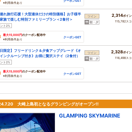
クーポンGET
※利用条件あり
連れ旅行応援！大型連休だけの特別価格】お子様半
2,314
ポイン
ツイン
家族で楽しむ特別ファミリープラン＜2食付＞
115,782ス
朝・夕
ント2%
最大15,000円
のクーポン配布中
クーポンGET
※利用条件あり
日限定】フリードリンク＆夕食アップグレード《オ
2,328
ポイン
ツイン
インクルーシブ付き》お得に贅沢ステイ（2食付）
116,498ス
朝・夕
ント2%
最大15,000円
のクーポン配布中
クーポンGET
※利用条件あり
24.7.20 大崎上島初となるグランピングがオープン!!
GLAMPING SKYMARINE