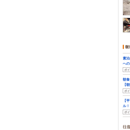
宿
素泊
への
ポイ
朝食
【朝
ポイ
【平
ル！
ポイ
往