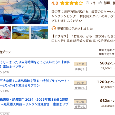
4.0
7件
部屋、
目の前に瀬戸内海が広がる、最高のロケーショ
ャングランピング 一棟貸切スタイルの高いプ
グをお楽しみください
9時間前に予約されました
【アクセス】
「竹原港」から「垂水港」行き
口を左折し県道65号線を直進 車で2分(約1.4km
加算予定ポイ
泊プラン
加算予定スコ
くり～まったり自分時間をとことん味わう!!【食事
580
ポイン
その他
】素泊まりプラン
29,000ス
食事なし
ント2%
三大急潮！…来島海峡を巡る～特別プライベート・
1,200
ポイン
その他
ージング付き素泊まりプラン
60,000ス
食事なし
ント2%
総選挙・絶景部門 2024・2025年第１位!! 2連覇
932
ポイン
その他
 ～絶景露天風呂～リムジン送迎付き 素泊まりプ
46,600ス
食事なし
ント2%