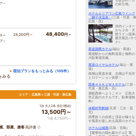
も徒歩約７分
コア～
の好立地。
ホテルエリアワン広島ウイング
〈獅子伏温泉〉
(三原・竹原・
広島・呉)
河内インター
から２分・天
48,400
然ラドン温泉
24,200円～
円～
ト～
露天風呂♪サ
コア～
ナ♪
尾道国際ホテル
(福山・尾道)
尾道駅からの無料送迎と無料の
大駐車場完備。
尾道ロイヤルホテル
(福山・尾
道)
宿泊プランをもっとみる（105件）
南側は尾道水道、北側は千光寺
をみる
とロケーション抜群！
西条ＨＡＫＵＷＡホテル
(三原
竹原・東広島・呉)
酒処西条へようこそ☆ 広島大
エリア：
広島県 > 三原・竹原・東広島
学正面のホテルです。駐車場無
料♪
1泊 大人2名 合計(税込)
休暇村帝釈峽
(庄原・三次・芸
13,500円～
北)
四季折々の自然と渓谷が織りな
1名 6,750円～
す風景が楽しめる高原のホテル
感、部屋、接客
高評価
ホテル山城屋
(広島・宮島)
【繁華街の隠れ家ホテル】電