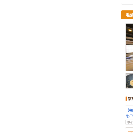
地
宿
【朝
をご
ポイ