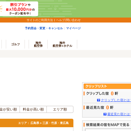
サイトのご利用方法
ヘルプ/問い合わせ
予約照会・変更・キャンセル
マイページ
海外
海外
ゴルフ
航空券
航空券+ホテル
0
クリップした宿とは
0
金が安い順
料金が高い順
エリア順
最近見た宿とは
エリア：
広島県 > 三原・竹原・東広島