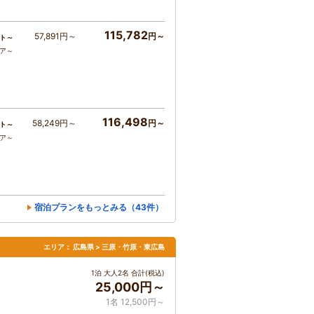
115,782
57,891円～
円～
ト～
コア～
116,498
58,249円～
円～
ト～
コア～
宿泊プランをもっとみる（43件）
エリア：
広島県 > 三原・竹原・東広島
1泊 大人2名 合計(税込)
25,000円～
1名 12,500円～