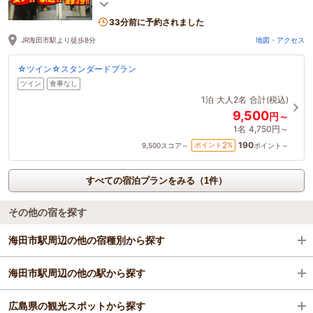
厳しいですがその分格安宿泊可能
33分前に予約されました
JR海田市駅より徒歩8分
地図・アクセス
☆ツイン☆スタンダードプラン
ツイン
食事なし
1泊
大人2名
合計(税込)
9,500
円～
1名
4,750円～
190
2
ポイント
%
9,500
スコア～
ポイント～
すべての宿泊プランをみる（1件）
その他の宿を探す
海田市駅周辺の他の宿種別から探す
海田市駅周辺の他の駅から探す
ビジネスホテル
広島県の観光スポットから探す
格安ホテル
広島駅