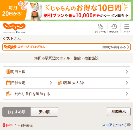
じゃらん
ゲスト
さん
お得な特典をみる
海田市駅周辺のホテル・旅館・宿泊施設
海田市駅
日付未定
1部屋 大人2名
こだわり条件を追加する
地図表示
おすすめ順
安い順
8
スコアについて
軒中
1
～
8
軒表示