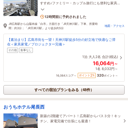
すすめ♪ファミリー・カップル旅行にも便利な家具家
電・プロジェクター完備で最大６名まで宿泊可能
2名がこの宿を見ています
12時間前に予約されました
JR広島駅から山陽本線「白市」方面行き「JR天神川駅」下車、所要時
地図・アクセス
間：約3分；「JR天神川駅」より徒歩約5分
【素泊まり】広島市街を一望！天神川駅徒歩5分の好立地で快適なご滞
在＜家具家電／プロジェクター完備＞
その他
食事なし
1泊
大人2名
合計(税込)
16,064
円～
1名
8,032円～
320
2
ポイント
%
16,064
スコア～
ポイント～
すべての宿泊プランをみる（48件）
おうちホテル尾長西
新築の2階建てアパート！広島駅からバス３分！キッ
チン、家電完備で出張にも最適！