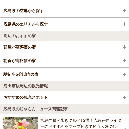
広島県の空港から探す
広島駅
原爆ドーム
広島県のエリアから探す
八丁堀駅
嚴島神社
広島空港
周辺のおすすめ宿
宮島口駅
平和記念公園
広島・宮島
部屋が高評価の宿
立町駅
ＭＡＺＤＡ ＺＯＯＭ-ＺＯＯＭ スタジアム広島
福山・尾道
宮島コーラルホテル
朝食が高評価の宿
五日市駅
広島城
三原・竹原・東広島・呉
宮島コーラルホテル
駅徒歩5分以内の宿
宮浜温泉 旅館かんざき
可部駅
広島平和記念資料館
庄原・三次・芸北
海田市駅周辺の観光情報
宮島コーラルホテル
宮浜温泉 旅館かんざき
西広島駅
広島の路面電車
グランヴィリオホテル宮島 和蔵
おすすめの観光スポット
宮島 神撰の宿 ホテルみや離宮
横川駅
縮景園
グランヴィリオホテル宮島 和蔵
広島県のじゃらんニュース関連記事
宮島 神撰の宿 ホテルみや離宮
三滝寺（三滝観音）
4.4
稲荷町駅
宮島水族館「みやじマリン」
宮島の食べ歩きグルメ15選！広島在住ライタ
コテージワン 宮島街道店
リブマックスリゾート安芸宮浜温泉
広大な境内は樹林で覆われ、白糸滝や朱の多宝塔が散在する。多宝塔
ーのおすすめをマップ付きで紹介＜2024＞
宮島ホテルまこと～家族と過ごす宮島の料理宿～