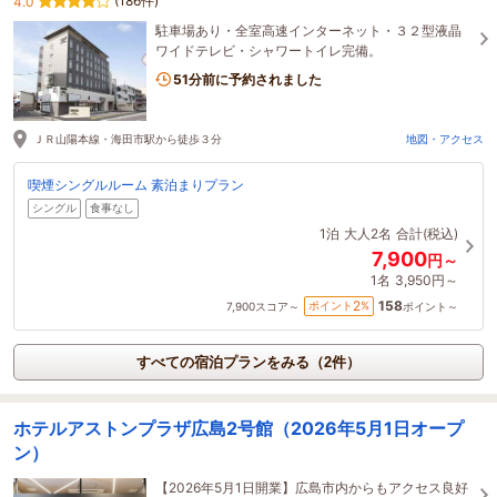
(186件)
4.0
駐車場あり・全室高速インターネット・３２型液晶
ワイドテレビ・シャワートイレ完備。
51分前に予約されました
ＪＲ山陽本線・海田市駅から徒歩３分
地図・アクセス
喫煙シングルルーム 素泊まりプラン
シングル
食事なし
1泊
大人2名
合計(税込)
7,900
円～
1名
3,950円～
158
2
ポイント
%
7,900
スコア～
ポイント～
すべての宿泊プランをみる（2件）
ホテルアストンプラザ広島2号館（2026年5月1日オープ
ン）
【2026年5月1日開業】広島市内からもアクセス良好