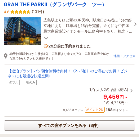
GRAN THE PARKⅡ（グランザパーク ツー）
(131件)
4.6
広島駅よりひと駅のJR天神川駅東口から徒歩1分の好
立地にあり、駐車場も16台分完備。近くには中四国
最大商業施設イオンモール広島府中もあり、観光・
ビジネスの拠点として是非ご利用ください!
1名がこの宿を見ています
29分前に予約されました
JR天神川駅東口から徒歩1分、広島駅より車で約7分、広島高速府中ICか
地図・アクセス
ら車で1分とアクセス抜群です！
【連泊プラン】パン朝食無料特典付！《2～6泊》のご滞在でお得！ビジ
ネスにも最適な快適空間♪
ダブル
朝のみ
1泊
大人2名
合計(税込)
9,456
円～
1名
4,728円～
188
2
ポイント
%
9,456
スコア～
ポイント～
すべての宿泊プランをみる（8件）