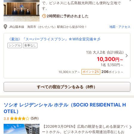
で、ビジネスにも広島観光利用にも便利な立地で
す。
1名がこの宿を見ています
2時間前に予約されました
JR山陽本線 海田市（かいたいち）駅南口から徒歩10分！
地図・アクセス
《素泊》『スーパープライスプラン』☆Wifi全室完備☆彡
シングル
食事なし
1泊
大人2名
合計(税込)
10,300
円～
1名
5,150円～
206
2
ポイント
%
10,300
スコア～
ポイント～
すべての宿泊プランをみる（8件）
ソシオ レジデンシャル ホテル（SOCIO RESIDENTIAL H
OTEL）
(5件)
3.8
【2026年3月OPEN】広島の眺望を楽しめる新築アパ
ートホテル。ビジネスホテルや長期連泊滞在にもお