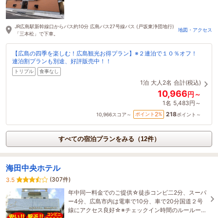
JR広島駅新幹線口からバス約10分 広島バス27号線バス (戸坂東浄団地行)
地図・アクセス
「三本松」で下車。
【広島の四季を楽しむ！広島観光お得プラン】※２連泊で１０％オフ！
連泊割プランも別途、好評販売中！！
トリプル
食事なし
1泊
大人2名
合計(税込)
10,966
円～
1名
5,483円～
218
2
ポイント
%
10,966
スコア～
ポイント～
すべての宿泊プランをみる（12件）
海田中央ホテル
(307件)
3.5
年中同一料金でのご提供☆徒歩コンビ二2分、スーパ
ー4分、広島市内は電車で10分、車で20分国道２号
線にアクセス良好☆※チェックイン時間のルールーは