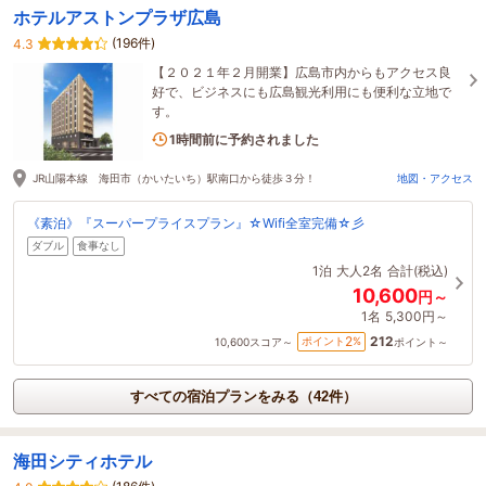
ホテルアストンプラザ広島
(196件)
4.3
【２０２１年２月開業】広島市内からもアクセス良
好で、ビジネスにも広島観光利用にも便利な立地で
す。
2名がこの宿を見ています
1時間前に予約されました
JR山陽本線 海田市（かいたいち）駅南口から徒歩３分！
地図・アクセス
《素泊》『スーパープライスプラン』☆Wifi全室完備☆彡
ダブル
食事なし
1泊
大人2名
合計(税込)
10,600
円～
1名
5,300円～
212
2
ポイント
%
10,600
スコア～
ポイント～
すべての宿泊プランをみる（42件）
海田シティホテル