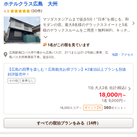
ホテルクラス広島 大州
(30件)
4.9
マツダスタジアムまで徒歩5分！”日本”を感じる、和
モダンの宿。最大8名様のデラックススイートと5名
様のデラックスルームをご用意！無料WiFi、キッチ
ン、プライベートバス付きで長期滞在にも対応！
1名がこの宿を見ています
広島駅南口バス停11番から広島バス21、21-1または21-2号線に乗車、広
地図・アクセス
島バス大州車庫前下車。徒歩2分。
【広島の四季を楽しむ！広島観光お得プラン】※2連泊以上プランも別途
好評販売中！
その他
食事なし
1泊
大人2名
合計(税込)
18,000
円～
1名
9,000円～
360
2
ポイント
%
18,000
スコア～
ポイント～
すべての宿泊プランをみる（14件）