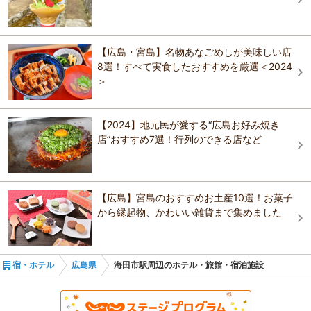
は県の重要文化財。秋は紅葉の名所として知られてる。 植物 紅葉 創建
ひろしま美術館
年代 809
Ｓｉｍｐｌｅ Ｓｔａｙ 宮島
宮島 神撰の宿 ホテルみや離宮
おすすめの観光スポットガイドを見る
みやじまの宿 岩惣
【広島・宮島】名物あなごめしが美味しい店
グローバルリゾート 弥山
8選！すべて実食したおすすめを厳選＜2024
宮島ホテルまこと～家族と過ごす宮島の料理宿～
安芸グランドホテル
＞
おもてなしホステル宮島
安芸グランドホテル
みやじま庵廣島
【2024】地元民が愛する“広島お好み焼き
店”おすすめ7選！行列のできる店など
ペンションあんばらんす
ペンションあんばらんす
宮島グランドホテル有もと
【広島】宮島のおすすめお土産10選！お菓子
宮島グランドホテル有もと
から縁起物、かわいい雑貨まで集めました
宮島 錦水館【嚴島神社の景色と心酔いの食を愉しむ
お洒落宿】
宿・ホテル
広島県
海田市駅周辺のホテル・旅館・宿泊施設