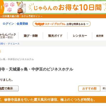
 ～日本最大級の宿・ホテル予約サイト～
ログイン
会員登録
お得な特典をみる
ゃらんパック
遊び・体験
観光ガイド
レンタカー
航空券
（交通＋宿泊）
日帰り・デイユース
湯ヶ島・中伊豆のビジネスホテル
善寺・天城湯ヶ島・中伊豆のビジネスホテル
りました。
地図で表示
おすすめ順
料
室、修善寺温泉を引いた露天風呂付湯宿。極上のくつろぎ時間を。