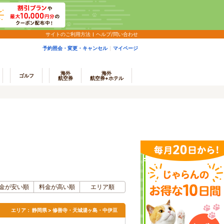
サイトのご利用方法
ヘルプ/問い合わせ
予約照会・変更・キャンセル
マイページ
海外
海外
ゴルフ
航空券
航空券+ホテル
金が安い順
料金が高い順
エリア順
エリア：
静岡県 > 修善寺・天城湯ヶ島・中伊豆