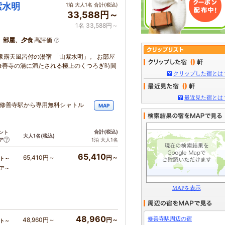
紫水明
1泊 大人1名 合計(税込)
33,588円～
1名 33,588円～
、部屋、夕食
高評価
泉露天風呂付の湯宿 「山紫水明」。 お部屋
0
修善寺の湯に満たされる極上のくつろぎ時間
クリップした宿とは
0
最近見た宿とは
車]修善寺駅から専用無料シャトル
MAP
合計
(税込)
ント
大人1名
(税込)
ア
1泊 大人1名
65,410
65,410円～
円～
ト～
コア～
MAPを表示
48,960
修善寺駅周辺の宿
48,960円～
円～
ト～