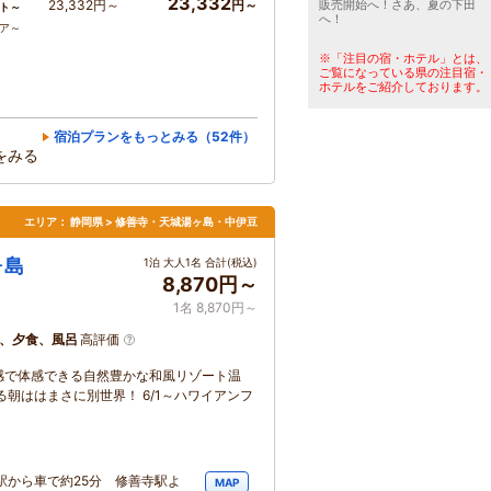
23,332
23,332円～
円～
販売開始へ！さあ、夏の下田
ト～
へ！
コア～
※「注目の宿・ホテル」とは、
ご覧になっている県の注目宿・
ホテルをご紹介しております。
宿泊プランをもっとみる（52件）
をみる
エリア：
静岡県 > 修善寺・天城湯ヶ島・中伊豆
ヶ島
1泊 大人1名 合計(税込)
8,870円～
1名 8,870円～
、夕食、風呂
高評価
感で体感できる自然豊かな和風リゾート温
朝ははまさに別世界！ 6/1～ハワイアンフ
駅から車で約25分 修善寺駅よ
MAP