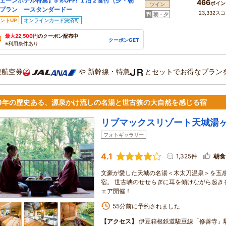
ェーンホテル特集】5％OFF! １泊２食付（夕・朝
466
ポイン
ツイン
プラン ースタンダードー
23,332ス
朝・夕
ントUP
オンラインカード決済可
最大22,500円
のクーポン配布中
クーポンGET
※利用条件あり
復航空券
や
新幹線・特急
とセットでお得なプラン
00年の歴史ある、源泉かけ流しの名湯と世古狭の大自然を感じる宿
リブマックスリゾート天城湯
フォトギャラリー
4.1
1,325件
朝食
文豪が愛した天城の名湯＜木太刀温泉＞を五
宿。 世古峡のせせらぎに耳を傾けながら起きる
ェア開催！
55分前に予約されました
【アクセス】
伊豆箱根鉄道駿豆線「修善寺」