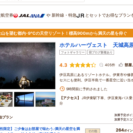
復航空券
や
新幹線・特急
とセットでお得なプラン
士山を望む都内-9℃の天空リゾート！標高900mから満天の星を仰ぐ
ホテルハーヴェスト 天城高
フォトギャラリー
宿ブログ新着あり
4.3
405件
部屋
伊豆高原にあるリゾートホテル。伊東市や修善
セスにも便利。伊豆半島で一番星空に近い当
9時間前に予約されました
【アクセス】
JR伊東駅下車、伊豆東海バス乗
分
加算予定ポイ
泊プラン
加算予定スコ
性限定】ご夕食はお部屋で味わう♪満天の星空を満
264
ポイン
その他