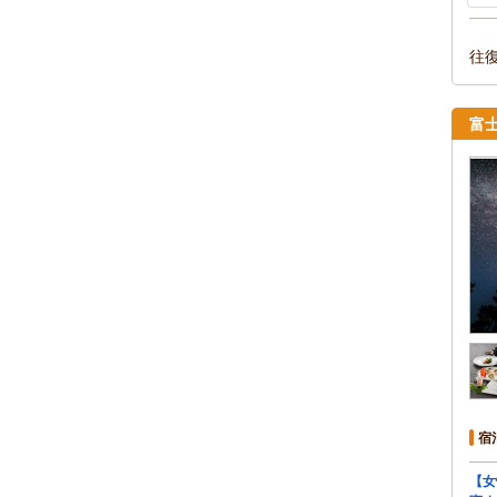
往
富
宿
【女