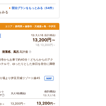
宿泊プランをもっとみる（54件）
をみる
エリア：
静岡県 > 修善寺・天城湯ヶ島・中伊豆
原
1泊 大人1名 合計(税込)
13,200円～
1名 13,200円～
、清潔感、風呂
高評価
寺からお車で約40分！どちらからのアク
ホテルで、ゆったりとした休日を存分に満喫
り場より伊豆天城リゾート線45
MAP
合計
(税込)
ント
大人1名
(税込)
ア
1泊 大人1名
13,200
13,200円～
円～
ト～