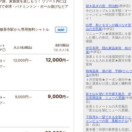
プ旅、家族旅を楽しもう！ リゾート内には
碧き凪ぎの宿 明治館
(西伊豆)
館で卓球・バドミントン・ボール遊びなどア
今だけカップル１名半額！オー
シャンビュー特別室で贅沢ステ
イ！
白壁 和とモダンが織りなす里
山の古民家
(中伊豆)
車]修善寺駅から専用無料シャトル
MAP
リニューアル★源泉掛流しを楽
しむ癒しの休日。天城わさびを
堪能
合計
(税込)
ント
大人1名
(税込)
伊豆長岡 隠れ家温泉宿 桂の
ア
1泊 大人1名
泉
(中伊豆)
源泉１００％大浴場貸切可で赤
12,000
12,000円～
円～
ちゃんも入れる泉質★露天付客
ト～
室有
コア～
熱海温泉 湯の宿 平鶴(ひら
る)
(熱海)
４月空室有★クーポン発行中★
海と源泉かけ流し温泉と磯料理
の宿
富士山を望む天空露天風呂 伊
9,000
9,000円～
円～
ト～
豆長岡温泉 ニュー八景園
(中
豆)
コア～
全長１５メートルの天空風呂
『富士山を望むニュー八景園』
下田湾を一望できる全室オーシ
ャンビューの宿 黒船ホテル
(
田・白浜)
夏本番！待望の新客室も完成し