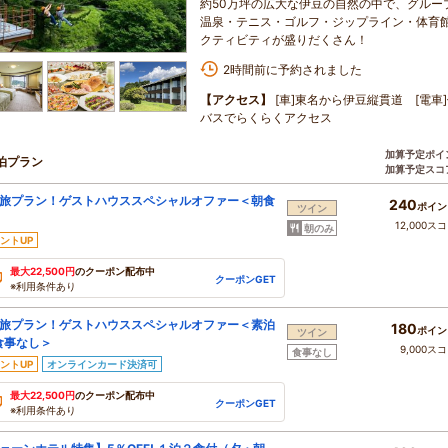
約50万坪の広大な伊豆の自然の中で、グルー
温泉・テニス・ゴルフ・ジップライン・体育
クティビティが盛りだくさん！
2時間前に予約されました
【アクセス】
[車]東名から伊豆縦貫道 [電
バスでらくらくアクセス
加算予定ポイ
泊プラン
加算予定スコ
旅プラン！ゲストハウススペシャルオファー＜朝食
240
ポイン
ツイン
12,000ス
朝のみ
ントUP
最大22,500円
のクーポン配布中
クーポンGET
※利用条件あり
旅プラン！ゲストハウススペシャルオファー＜素泊
180
ポイン
ツイン
食事なし＞
9,000ス
食事なし
ントUP
オンラインカード決済可
最大22,500円
のクーポン配布中
クーポンGET
※利用条件あり