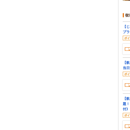
宿
【じ
プラ
ポイ
【飲
当日
ポイ
【飲
題！
付》
ポイ