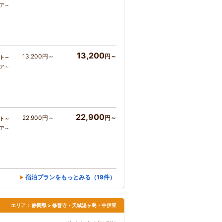
コア～
13,200
13,200円～
円～
ト～
コア～
22,900
22,900円～
円～
ト～
コア～
宿泊プランをもっとみる（19件）
エリア：
静岡県 > 修善寺・天城湯ヶ島・中伊豆