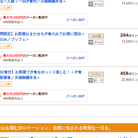
る一人旅＜一泊夕食付／天城御膳弁当＞
13,200ス
夕のみ
ントUP
最大15,000円
のクーポン配布中
クーポンGET
※利用条件あり
間限定】お部屋おまかせ＆夕食のみでお得に宿泊＜
264
ポイン
その他
のみ／ブッフェ＞
13,200ス
夕のみ
ントUP
最大15,000円
のクーポン配布中
クーポンGET
※利用条件あり
泊2食付】お部屋で夕食をゆっくり楽しむ！＜夕食
458
ポイン
ツイン
部屋食／天城御膳弁当＞
22,900ス
朝・夕
ントUP
最大15,000円
のクーポン配布中
クーポンGET
※利用条件あり
士山を望む好ロケーション、自然に包まれる特別な一日を。