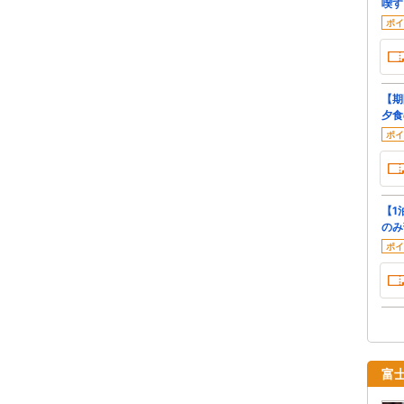
喫す
ポイ
【期
夕食
ポイ
【1
のみ
ポイ
富