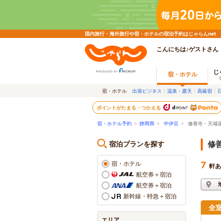
国内旅行・海外旅行や宿・ホテルの宿泊予約はじゃらんnet
こんにちは♪ゲストさん
じ
宿・ホテル
宿・ホテル
出張ビジネス
温泉・露天
高級宿
ポイントがたまる・つかえる
宿・ホテル予約
>
静岡県
>
中伊豆
>
修善寺・天城
宿泊プランを探す
修
宿・ホテル
7
軒あ
航空券＋宿泊
航空券＋宿泊
新幹線・特急＋宿泊
全
エリア