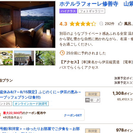
ホテルラフォーレ修善寺 山
ハイクラス
フォトギャラリー
4.3
292件
風呂
別荘のようなプライベート感あふれる全室 温
から望む豊かな自然に抱かれながら、名湯・
をお過ごしください。
25分前に予約されました
【アクセス】
[車]東名から伊豆縦貫道 [電
バスでらくらくアクセス
加算予定ポイ
泊プラン
加算予定スコ
盆休み8/7～8/15限定】ふじのくに～伊豆の恵み～
1,308
ポイン
和洋室
ーブッフェプラン(2食付)
65,410ス
朝・夕
ント2%
オンラインカード決済可
最大22,500円
のクーポン配布中
クーポンGET
※利用条件あり
号館/和洋室＞～ゆったりお部屋でご夕食を～お部
978
ポイン
和洋室