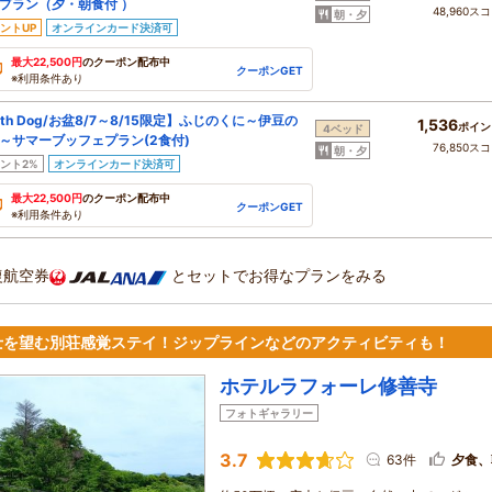
プラン（夕・朝食付 ）
48,960ス
朝・夕
ントUP
オンラインカード決済可
最大22,500円
のクーポン配布中
クーポンGET
※利用条件あり
ith Dog/お盆8/7～8/15限定】ふじのくに～伊豆の
1,536
ポイン
4ベッド
～サマーブッフェプラン(2食付)
76,850ス
朝・夕
ント2%
オンラインカード決済可
最大22,500円
のクーポン配布中
クーポンGET
※利用条件あり
復航空券
とセットでお得なプランをみる
士を望む別荘感覚ステイ！ジップラインなどのアクティビティも！
ホテルラフォーレ修善寺
フォトギャラリー
3.7
63件
夕食、