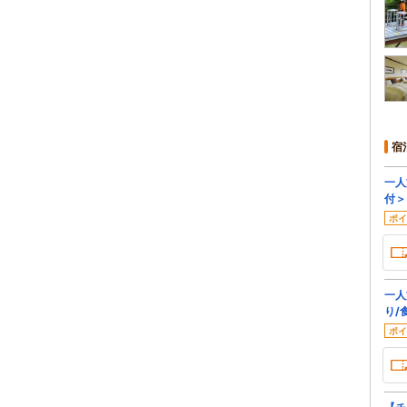
宿
一人
付＞
ポイ
一人
り/
ポイ