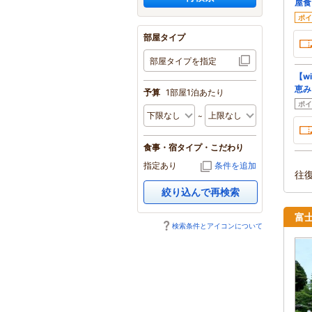
屋食
ポイ
部屋タイプ
部屋タイプを指定
【w
恵み
予算
1部屋1泊あたり
ポイ
食事・宿タイプ・こだわり
指定あり
条件を追加
往
絞り込んで再検索
富
検索条件とアイコンについて