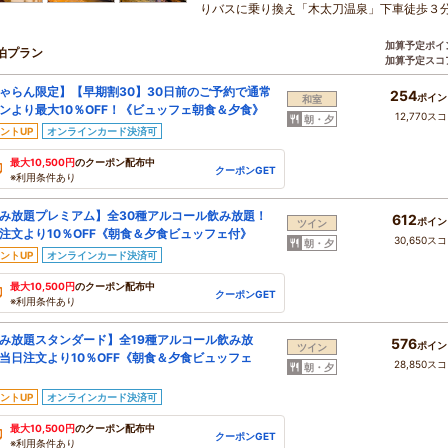
りバスに乗り換え「木太刀温泉」下車徒歩３
加算予定ポイ
泊プラン
加算予定スコ
ゃらん限定】【早期割30】30日前のご予約で通常
254
ポイン
和室
ンより最大10％OFF！《ビュッフェ朝食＆夕食》
12,770ス
朝・夕
ントUP
オンラインカード決済可
最大10,500円
のクーポン配布中
クーポンGET
※利用条件あり
み放題プレミアム】全30種アルコール飲み放題！
612
ポイン
ツイン
注文より10％OFF《朝食＆夕食ビュッフェ付》
30,650ス
朝・夕
ントUP
オンラインカード決済可
最大10,500円
のクーポン配布中
クーポンGET
※利用条件あり
み放題スタンダード】全19種アルコール飲み放
576
ポイン
ツイン
当日注文より10％OFF《朝食＆夕食ビュッフェ
28,850ス
朝・夕
ントUP
オンラインカード決済可
最大10,500円
のクーポン配布中
クーポンGET
※利用条件あり