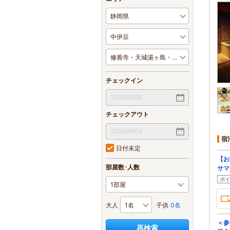
チェックイン
チェックアウト
宿
日付未定
【お
部屋数･人数
サマ
ポイ
大人
子供
0名
＜参
再検索