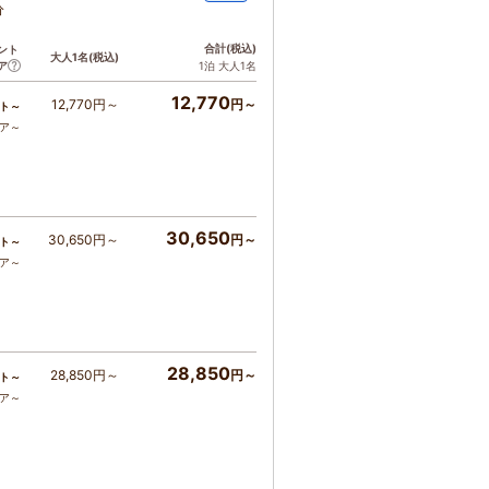
分
合計
(税込)
ント
大人1名
(税込)
ア
1泊 大人1名
12,770
12,770円～
円～
ト～
コア～
30,650
30,650円～
円～
ト～
コア～
28,850
28,850円～
円～
ト～
コア～