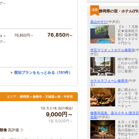
コア～
静岡県の宿・ホテル[PR
楽山やすだ
(中伊豆)
【６・７月限
定★温泉総力
76,850
祭】温泉付客
76,850円～
円～
ト～
室が１５００
コア～
０円から
伊豆マリオットホテル修善寺
(
伊豆)
緑が爽やかな
これからの季
節は、お出か
けに最適♪
宿泊プランをもっとみる（151件）
ホテルラフォーレ修善寺
(中伊
豆)
森に囲まれた
デッキで 手
エリア：
静岡県 > 修善寺・天城湯ヶ島・中伊豆
ぶらで楽しむ
リゾートバー
ベキュー
1泊 大人1名 合計(税込)
修善寺温泉 宙ＳＯＲＡ/渡月荘
9,000円～
金龍
(中伊豆)
1名 9,000円～
８月～１月直
前＆早割★至
朝食
高評価
高の宙旅のご
予約は今がチ
ャンス！