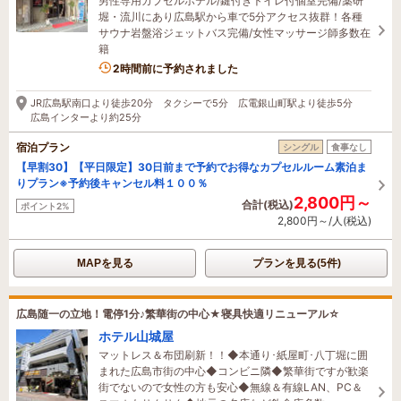
男性専用カプセルホテル/鍵付きトイレ付個室完備/薬研
堀・流川にあり広島駅から車で5分アクセス抜群！各種
サウナ岩盤浴ジェットバス完備/女性マッサージ師多数在
籍
2時間前に予約されました
JR広島駅南口より徒歩20分 タクシーで5分 広電銀山町駅より徒歩5分
広島インターより約25分
宿泊プラン
シングル
食事なし
【早割30】【平日限定】30日前まで予約でお得なカプセルルーム素泊ま
りプラン※予約後キャンセル料１００％
2,800円～
合計(税込)
ポイント2%
2,800円～/人(税込)
MAPを見る
プランを見る(5件)
広島随一の立地！電停1分♪繁華街の中心★寝具快適リニューアル☆
ホテル山城屋
マットレス＆布団刷新！！◆本通り･紙屋町･八丁堀に囲
まれた広島市街の中心◆コンビニ隣◆繁華街ですが歓楽
街でないので女性の方も安心◆無線＆有線LAN、PC＆