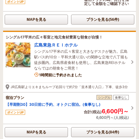
ポイントUP
定して金額をご確認下さい
MAPを見る
プランを見る(56件)
シングル17平米の広々客室と地元食材豊富な朝食が自慢！
広島東急ＲＥＩホテル
シングル17平米の広々客室と大きなデスクが魅力。広島
駅バス約10分・平和大通り沿いの閑静な立地で八丁堀も
徒歩圏内。広島県産食材も使用し、広島東急REIホテル
ならではの朝食をご用意！
1名がこの宿を見ています
1時間前に予約されました
JR広島駅よりエキまちループ右回りで約7分「並木通り入口」下車、徒歩3分
宿泊プラン
シングル
食事なし
【早期割30】30日前に予約、オトクに宿泊。(食事なし)
6,600円～
合計(税込)
ポイントUP
6,600円～/人(税込)
MAPを見る
プランを見る(84件)