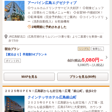
アーバイン広島エグゼクティブ
◇ウェルカムドリンクサービス大好評！ ◇朝食ビュッフ
ェ（日替わりご当地メニュー有） ◇全室Wi-Fi接続OK！
◇駐車場有（完全予約制にてご案内） ◇コインランドリ
ー（洗剤自動投入）＆乾燥機有
1名がこの宿を見ています
2時間前に予約されました
JR広島駅北口（広島空港行きリムジンバス乗り場）より二葉通りを東側へ徒
歩で5分
宿泊プラン
シングル
食事なし
【素泊まり】早期割14プラン☆
5,080円～
合計(税込)
ポイント2%
5,080円～/人(税込)
MAPを見る
プランを見る(90件)
２０２５年ＯＰＥＮ！広島駅からも好立地！広電「銀山町」徒歩2分
クインテッサホテル広島銀山町
２０２５年ＯＰＥＮ！広島駅からも好立地！ 八丁堀・流
川からも徒歩圏内で、広島STAYに大変便利。 カウンタ
ーバーをイメージしたレストランでは、 バーの雰囲気で