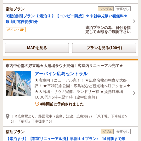
宿泊プラン
シングル
食事なし
3連泊割引プラン《 素泊り 》【コンビニ隣接】☆未就学児添い寝無料☆
銀山町電停徒歩1分
連泊プランの為、日付を指
ポイントUP
定して金額をご確認下さい
MAPを見る
プランを見る(100件)
市内中心部の好立地★大浴場サウナ完備！客室内リニューアル完了★
アーバイン広島セントラル
★客室内リニューアル完了！ ★広島名物の朝食が大好
評！ ★平和記念公園・広島城など観光地へ好アクセス★
★大浴場・サウナ完備、ランドリー有 ★提携駐車場
1,000円/15時～翌11時（途中出庫無）
4時間前に予約されました
ＪＲ広島駅より、路面電車（宮島、江波、広島港行）「八丁堀」下車徒歩5
分・「胡町」下車徒歩７分
宿泊プラン
ダブル
食事なし
【素泊まり】【客室リニューアル済】早割１４プラン♪ 14日前まで限