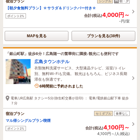
宿泊プラン
シングル
朝・夕
【朝夕食無料プラン】☆サラダ＆ドリンクバー付き☆
4,000円～
合計(税込)
ポイント2%
-円/室
MAPを見る
プランを見る(38件)
「銀山町駅」徒歩6分！広島随一の繁華街に隣接♪観光にも便利です
広島タウンホテル
衣類無料洗濯サービス、大型液晶テレビ、浴室/トイレ
別、無料Wi-Fiも完備。 観光はもちろん、ビジネス長期
滞在も快適です。
6時間前に予約されました
電車/JR広島駅 タクシー5分(弥生町交番が目印) ： 電車/電鉄銀山駅下車 徒歩
７分
宿泊プラン
セミダブル
食事なし
マル得シングルプラン喫煙
4,100円～
合計(税込)
ポイント2%
4,100円～/人(税込)