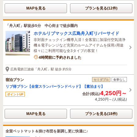
MAPを見る
プランを見る(12件)
「舟入町」駅徒歩5分 中心街まで徒歩圏内
ホテルリブマックス広島舟入町リバーサイド
非対面チェックイン機導入済！全客室に加湿付空気清浄
機＆電子レンジなど充実のルームアイテムを採用♪用途
様々にご利用可能な全3タイプの客室！
4時間前に予約されました
広島電鉄江波線「舟入町」駅 徒歩 約5分
宿泊プラン
セミダブル
食事なし
リブ得プラン【全室スランバーランドベッド】【素泊まり】
4,250円～
合計(税込)
ポイントUP
4,250円～/人(税込)
MAPを見る
プランを見る(18件)
全室ベットマット＆掛け布団を新調し更に快適に♪