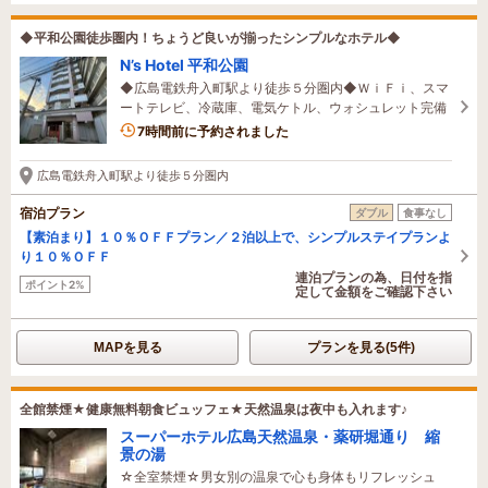
◆平和公園徒歩圏内！ちょうど良いが揃ったシンプルなホテル◆
N’s Hotel 平和公園
◆広島電鉄舟入町駅より徒歩５分圏内◆ＷｉＦｉ、スマ
ートテレビ、冷蔵庫、電気ケトル、ウォシュレット完備
7時間前に予約されました
広島電鉄舟入町駅より徒歩５分圏内
宿泊プラン
ダブル
食事なし
【素泊まり】１０％ＯＦＦプラン／２泊以上で、シンプルステイプランよ
り１０％ＯＦＦ
連泊プランの為、日付を指
ポイント2%
定して金額をご確認下さい
MAPを見る
プランを見る(5件)
全館禁煙★健康無料朝食ビュッフェ★天然温泉は夜中も入れます♪
スーパーホテル広島天然温泉・薬研堀通り 縮
景の湯
☆全室禁煙☆男女別の温泉で心も身体もリフレッシュ