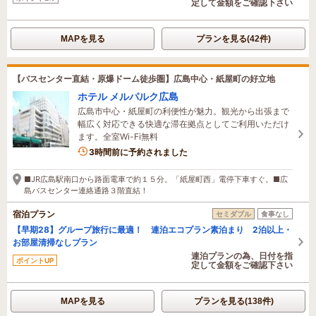
定して金額をご確認下さい
MAPを見る
プランを見る(42件)
【バスセンター直結・原爆ドーム徒歩圏】広島中心・紙屋町の好立地
ホテル メルパルク広島
広島市中心・紙屋町の利便性が魅力。観光から出張まで
幅広く対応できる快適な滞在拠点としてご利用いただけ
ます。全室Wi-Fi無料
1名がこの宿を見ています
3時間前に予約されました
■JR広島駅南口から路面電車で約１５分。「紙屋町西」電停下車すぐ。■広
島バスセンター連絡通路３階直結！
宿泊プラン
セミダブル
食事なし
【早期28】グループ旅行に最適！ 連泊エコプラン素泊まり 2泊以上・
お部屋清掃なしプラン
連泊プランの為、日付を指
ポイントUP
定して金額をご確認下さい
MAPを見る
プランを見る(138件)