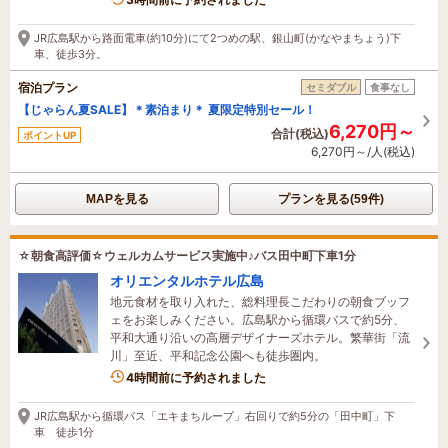
3時間前に予約されました
JR広島駅から路面電車(約10分)にて2つめの駅、銀山町(かなやまちょう)下
車、徒歩3分。
宿泊プラン
セミダブル
食事なし
【じゃらん夏SALE】＊素泊まり＊ 夏限定特別セール！
6,270円～
合計(税込)
ポイントUP
6,270円～/人(税込)
MAPを見る
プランを見る(59件)
☆朝食高評価☆ウェルカムサービス実施中♪バス田中町下車1分
オリエンタルホテル広島
地元食材を取り入れた、総料理長こだわりの朝食ブッフ
ェをお楽しみください。広島駅から循環バスで約5分、
平和大通り沿いの高層デザイナーズホテル。繁華街「流
川」至近、平和記念公園へも徒歩圏内。
4時間前に予約されました
JR広島駅から循環バス「エキまちループ」右回りで約5分の「田中町」下
車 徒歩1分