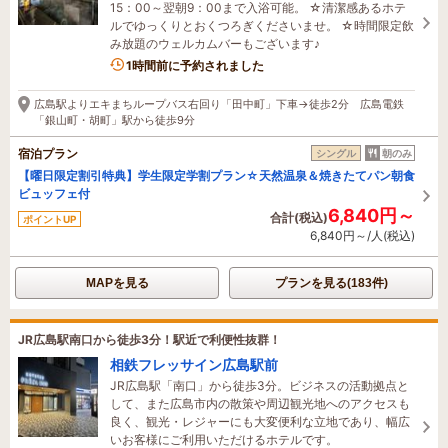
15：00～翌朝9：00まで入浴可能。 ☆清潔感あるホテ
ルでゆっくりとおくつろぎくださいませ。 ☆時間限定飲
み放題のウェルカムバーもございます♪
1時間前に予約されました
広島駅よりエキまちループバス右回り「田中町」下車→徒歩2分 広島電鉄
「銀山町・胡町」駅から徒歩9分
宿泊プラン
シングル
朝のみ
【曜日限定割引特典】学生限定学割プラン☆天然温泉＆焼きたてパン朝食
ビュッフェ付
6,840円～
合計(税込)
ポイントUP
6,840円～/人(税込)
MAPを見る
プランを見る(183件)
JR広島駅南口から徒歩3分！駅近で利便性抜群！
相鉄フレッサイン広島駅前
JR広島駅「南口」から徒歩3分。ビジネスの活動拠点と
して、また広島市内の散策や周辺観光地へのアクセスも
良く、観光・レジャーにも大変便利な立地であり、幅広
いお客様にご利用いただけるホテルです。