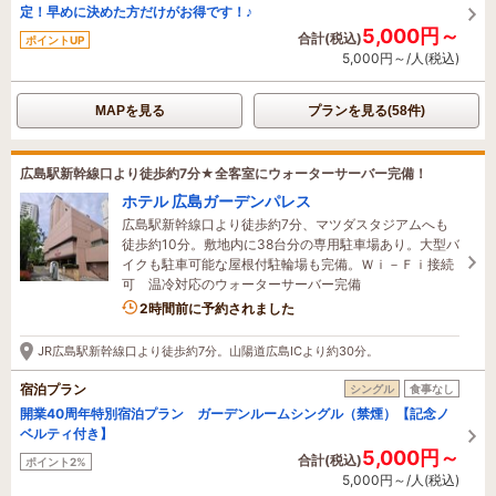
定！早めに決めた方だけがお得です！♪
5,000円～
合計(税込)
ポイントUP
5,000円～/人(税込)
MAPを見る
プランを見る(58件)
広島駅新幹線口より徒歩約7分★全客室にウォーターサーバー完備！
ホテル 広島ガーデンパレス
広島駅新幹線口より徒歩約7分、マツダスタジアムへも
徒歩約10分。敷地内に38台分の専用駐車場あり。大型バ
イクも駐車可能な屋根付駐輪場も完備。Ｗｉ－Ｆｉ接続
可 温冷対応のウォーターサーバー完備
2時間前に予約されました
JR広島駅新幹線口より徒歩約7分。山陽道広島ICより約30分。
宿泊プラン
シングル
食事なし
開業40周年特別宿泊プラン ガーデンルームシングル（禁煙）【記念ノ
ベルティ付き】
5,000円～
合計(税込)
ポイント2%
5,000円～/人(税込)