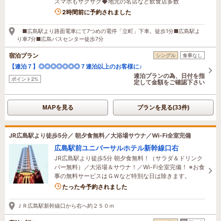
スマホもサクサク◆地元の名店など飲食店多数
2時間前に予約されました
■広島駅より路面電車にて7つめの電停「立町」下車。徒歩1分■広島駅よ
り車7分■広島バスセンター徒歩7分
宿泊プラン
シングル
食事なし
【連泊７】◎◎◎◎◎◎◎７連泊以上のお客様に♪
連泊プランの為、日付を指
ポイント2%
定して金額をご確認下さい
MAPを見る
プランを見る(33件)
JR広島駅より徒歩5分／ 朝夕食無料／大浴場サウナ／Wi-Fi全室完備
広島駅前ユニバーサルホテル新幹線口右
JR広島駅より徒歩5分 朝夕食無料！（サラダ＆ドリンク
バー無料）／大浴場＆サウナ！／Wi-Fi全室完備！ ※お食
事の無料サービスはＧＷなど特別な日は除きます。
たった今予約されました
ＪＲ広島駅新幹線口から右へ約２５０ｍ