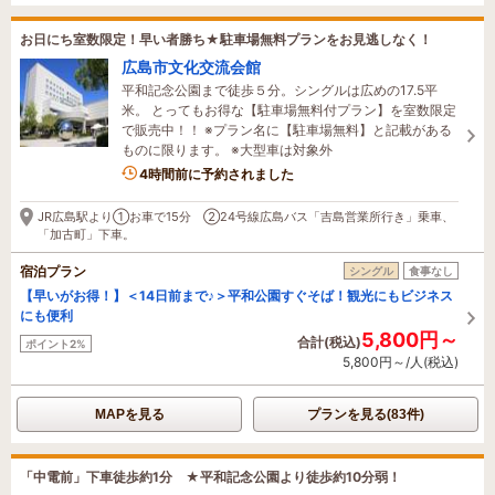
お日にち室数限定！早い者勝ち★駐車場無料プランをお見逃しなく！
広島市文化交流会館
平和記念公園まで徒歩５分。シングルは広めの17.5平
米。 とってもお得な【駐車場無料付プラン】を室数限定
で販売中！！ ※プラン名に【駐車場無料】と記載がある
ものに限ります。 ※大型車は対象外
4時間前に予約されました
JR広島駅より①お車で15分 ②24号線広島バス「吉島営業所行き」乗車、
「加古町」下車。
宿泊プラン
シングル
食事なし
【早いがお得！】＜14日前まで♪＞平和公園すぐそば！観光にもビジネス
にも便利
5,800円～
合計(税込)
ポイント2%
5,800円～/人(税込)
MAPを見る
プランを見る(83件)
「中電前」下車徒歩約1分 ★平和記念公園より徒歩約10分弱！