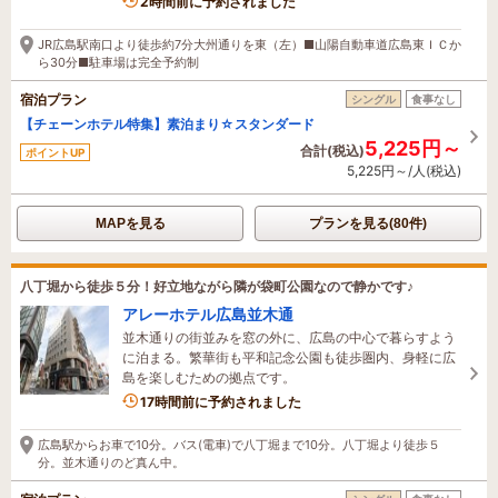
1名がこの宿を見ています
2時間前に予約されました
JR広島駅南口より徒歩約7分大州通りを東（左）■山陽自動車道広島東ＩＣか
ら30分■駐車場は完全予約制
宿泊プラン
シングル
食事なし
【チェーンホテル特集】素泊まり☆スタンダード
5,225円～
合計(税込)
ポイントUP
5,225円～/人(税込)
MAPを見る
プランを見る(80件)
八丁堀から徒歩５分！好立地ながら隣が袋町公園なので静かです♪
アレーホテル広島並木通
並木通りの街並みを窓の外に、広島の中心で暮らすよう
に泊まる。繁華街も平和記念公園も徒歩圏内、身軽に広
島を楽しむための拠点です。
17時間前に予約されました
広島駅からお車で10分。バス(電車)で八丁堀まで10分。八丁堀より徒歩５
分。並木通りのど真ん中。