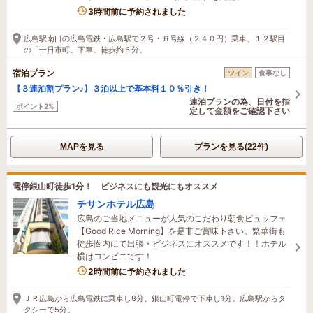
3時間前に予約されました
広島駅南口の広島電鉄・広島駅で２号・６号線（２４０円）乗車、１２駅目
の「十日市町」下車。徒歩約６分。
宿泊プラン
ツイン
食事なし
【３連泊割プラン♪】３泊以上で基本料１０％引き！
連泊プランの為、日付を指
ポイント2%
定して金額をご確認下さい
MAPを見る
プランを見る(22件)
電停銀山町徒歩1分！ ビジネスにも観光にもオススメ
チサンホテル広島
広島のご当地メニューが人気のこだわり朝食ビュッフェ
【Good Rice Morning】を是非ご賞味下さい。繁華街も
徒歩圏内にて出張・ビジネスにオススメです！！ホテル
横はコンビニです！
2時間前に予約されました
ＪＲ広島から広島電鉄に乗車し8分、銀山町電停で下車し1分。広島駅からタ
クシーで5分。