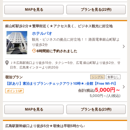
MAPを見る
プランを見る(22件)
銀山町駅歩2分★繁華街近く★アクセス良く、ビジネス観光に好立地
ホテルパオ
観光・ビジネスの拠点に好立地！！ 路面電車銀山町駅よ
り徒歩2分
6時間前に予約されました
ＪＲ広島駅南口より徒歩15分、タクシー5分、広電 銀山町駅より徒歩2分、廿
日市、広島東インターより約20分
宿泊プラン
シングル
食事なし
【訳あり】素泊まりプラン♪チェックアウト10時★♪全館【Free Wi-Fi】
5,000円～
合計(税込)
ポイントUP
5,000円～/人(税込)
MAPを見る
プランを見る(23件)
広島駅新幹線口より徒歩5分★朝食は早朝5時から♪