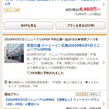
ェ付
6,460円～
合計(税込)
ポイントUP
6,460円～/人(税込)
MAPを見る
プランを見る(157件)
2026年5月1日リニューアルOPEN 平和公園へ徒歩10分◆喫煙ブース有
安芸の湯 ドーミーイン広島(2026年5月1日リニ
ューアルOPEN)
2026年5月1日 リニューアルOPEN♪路面電車「中電
前」電停まで徒歩３分♪広島市都市循環バス「エキまち
ループ」「白神社前」下車。喫煙ブース完備♪JR広島駅
まで無料お送りバス毎朝運行(予約制)♪
35分前に予約されました
◆広島駅から 広島電鉄(路面電車）『中電前』駅より徒歩３分。◆エキまち
ループ『白神社前』下車
宿泊プラン
シングル
食事なし
【2026年5月1日リニューアルOPEN】【清掃なし】ウィークリープラン
（4泊～29泊）≪素泊り≫
連泊プランの為、日付を指