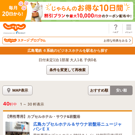
じゃらん
お得な特典をみる
広島電鉄 ６系統のビジネスホテルを駅名から探す
日付未定1泊 1部屋 大人1名 子供0名
条件を変更して再検索
MAP表示
おすすめ順
安い順
40
軒中
1
～
30
軒表示
【男性専用】カプセルホテル・サウナ&岩盤浴
広島カプセルホテル＆サウナ岩盤浴ニュージャ
パンＥＸ