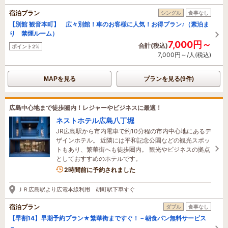
宿泊プラン
シングル
食事なし
【別館 観音本町】 広々別館！車のお客様に人気！お得プラン♪（素泊ま
り 禁煙ルーム）
7,000円～
合計(税込)
ポイント2%
7,000円～/人(税込)
MAPを見る
プランを見る(9件)
広島中心地まで徒歩圏内！レジャーやビジネスに最適！
ネストホテル広島八丁堀
JR広島駅から市内電車で約10分程の市内中心地にあるデ
ザインホテル。 近隣には平和記念公園などの観光スポッ
トもあり、繁華街へも徒歩圏内。 観光やビジネスの拠点
としておすすめのホテルです。
2名がこの宿を見ています
2時間前に予約されました
ＪＲ広島駅より広電本線利用 胡町駅下車すぐ
宿泊プラン
ダブル
食事なし
【早割14】早期予約プラン★繁華街まですぐ！－朝食パン無料サービス
－