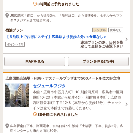
3時間前に予約されました
JR広島駅「南口」から徒歩3分、「新幹線口」から徒歩6分。ホテルからマツ
ダスタジアムまで徒歩10分。
宿泊プラン
シングル
食事なし
【５泊以上でお得にステイ】広島駅より徒歩３分♪＜食事なし＞
連泊プランの為、日付を指
ポイント2%
定して金額をご確認下さい
MAPを見る
プランを見る(75件)
広島国際会議場・HBG・アステールプラザまで500メートル位の好立地
セジュールフジタ
本館：広島市中区舟入町1-10 別館河原町：広島市中区河
原町10-20（本館から徒歩4分） 別館観音本町：広島市
西区観音本町1丁目12-8（本館から徒歩15分） チェック
インは全て本館までお越しください。
38分前に予約されました
広島駅南口下車、路面電車、宮島口線or江波線「土橋駅」下車、徒歩5分。広
島インターより市内方面約30分。