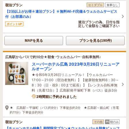
宿泊プラン
セミダブル
食事なし
【2泊以上がお得☆連泊プラン】☆無料Wi-Fi完備＆ウェルカムサービス
付（お部屋のみ）
連泊プランの為、日付を指
ポイントUP
定して金額をご確認下さい
MAPを見る
プランを見る(190件)
広島駅からバスで約10分★朝食･ウェルカムバー･自転車無料♪
スーパーホテル広島 2023年3月26日リニューア
ルオープン
★令和5年3月26日リニューアル！【ウェルカムバー
17:00～21:00（宿泊者無料）】【健康朝食無料6：30～
8：30（日・祝9：00まで延長）】【レンタル自転車無
料（先着12台）】広島駅発平塚町下車（バス）徒歩3分
2時間前に予約されました
★ 広島駅～平塚町（バス約9分）下車徒歩約3分 ★広島駅～銀山町（市電
約11分）下車徒歩約9分
宿泊プラン
その他
朝のみ
【チェーンホテル特集】期間限定プラン★ウェルカムバー＆朝食ビュッフ