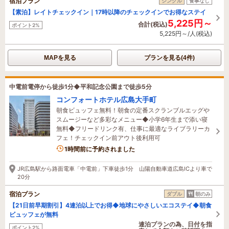
宿泊プラン
シングル
食事なし
【素泊】レイトチェックイン｜17時以降のチェックインでお得なステイ
5,225円～
合計(税込)
ポイント2%
5,225円～/人(税込)
MAPを見る
プランを見る(4件)
中電前電停から徒歩1分◆平和記念公園まで徒歩5分
コンフォートホテル広島大手町
朝食ビュッフェ無料！朝食の定番スクランブルエッグや
スムージーなど多彩なメニュー◆小学6年生まで添い寝
無料◆フリードリンク有、仕事に最適なライブラリーカ
フェ！チェックイン前アウト後利用可
1時間前に予約されました
JR広島駅から路面電車「中電前」下車徒歩1分 山陽自動車道広島ICより車で
20分
宿泊プラン
ダブル
朝のみ
【21日前早期割引】4連泊以上でお得◆地球にやさしいエコステイ◆朝食
ビュッフェが無料
連泊プランの為、日付を指
ポイント2%