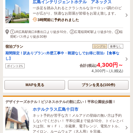
広島インテリジェントホテル アネックス
一歩足を踏み入れるとクラシカルなヨーロッパ調のロビ
ーが広がり、快適なお部屋が皆様をお迎え致します。
3時間前に予約されました
①JR広島駅南口8番出口より徒歩10分。②広電稲荷町駅より徒歩1分。③稲
荷町バス停より徒歩30秒
宿泊プラン
シングル
食事なし
期間限定！訳ありプラン♪外壁工事中・眺望なしでお得に宿泊♪【食事な
し】
4,300円～
合計(税込)
ポイント2%
4,300円～/人(税込)
MAPを見る
プランを見る(100件)
デザイナーズホテル！ビジネスホテルの割に広い！平和公園徒歩圏！
ホテルクラス広島十日市
ネット予約が苦手な方！メルアドの登録の無い方は予約
しないでください！ 平和公園まで徒歩10分、トイレとバ
スは別、ＷｉＦｉ、冷蔵庫、電子レンジ、電気ケトル、
アイロン、ルームウェア（大人用）を完備。