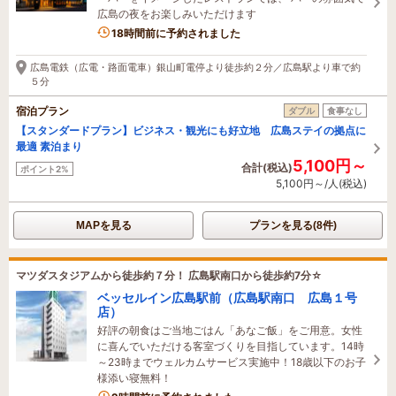
広島の夜をお楽しみいただけます
18時間前に予約されました
広島電鉄（広電・路面電車）銀山町電停より徒歩約２分／広島駅より車で約
５分
宿泊プラン
ダブル
食事なし
【スタンダードプラン】ビジネス・観光にも好立地 広島ステイの拠点に
最適 素泊まり
5,100円～
合計(税込)
ポイント2%
5,100円～/人(税込)
MAPを見る
プランを見る(8件)
マツダスタジアムから徒歩約７分！ 広島駅南口から徒歩約7分☆
ベッセルイン広島駅前（広島駅南口 広島１号
店）
好評の朝食はご当地ごはん「あなご飯」をご用意。女性
に喜んでいただける客室づくりを目指しています。14時
～23時までウェルカムサービス実施中！18歳以下のお子
様添い寝無料！