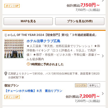
7,150円～
合計(税込)
ポイントUP
7,150円～/人(税込)
MAPを見る
プランを見る(35件)
じゃらん OF THE YEAR 2024【朝食部門】第1位「３年連続連覇達成」
ホテル法華クラブ広島
★人工温泉「準天然」光明石温泉でリフレッシュ！ ★和
洋朝食バイキング「口コミ評価点４．５以上」で高評
価！ ★県庁・市役所・ビジネス街・平和公園・原爆ドー
ムも徒歩圏内
1時間前に予約されました
広島駅よりタクシーで約10分、バスで約10分白神社前下車、路面電車で約20
分袋町駅下車
宿泊プラン
シングル
食事なし
【チェーンホテル特集】８月 素泊りプラン
7,200円～
合計(税込)
ポイントUP
7,200円～/人(税込)