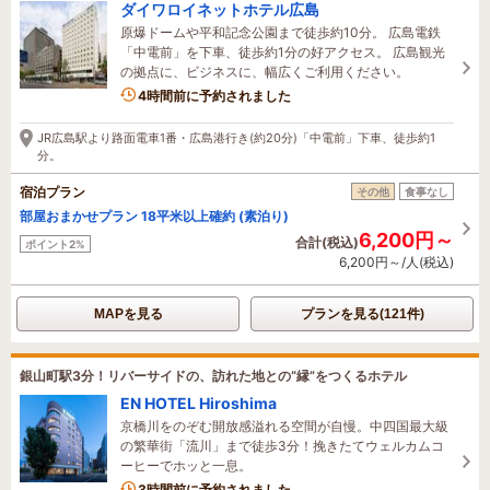
ダイワロイネットホテル広島
原爆ドームや平和記念公園まで徒歩約10分。 広島電鉄
「中電前」を下車、徒歩約1分の好アクセス。 広島観光
の拠点に、ビジネスに、幅広くご利用ください。
4時間前に予約されました
JR広島駅より路面電車1番・広島港行き(約20分)「中電前」下車、徒歩約1
分。
宿泊プラン
その他
食事なし
部屋おまかせプラン 18平米以上確約 (素泊り)
6,200円～
合計(税込)
ポイント2%
6,200円～/人(税込)
MAPを見る
プランを見る(121件)
銀山町駅3分！リバーサイドの、訪れた地との“縁”をつくるホテル
EN HOTEL Hiroshima
京橋川をのぞむ開放感溢れる空間が自慢。中四国最大級
の繁華街「流川」まで徒歩3分！挽きたてウェルカムコ
ーヒーでホッと一息。
1名がこの宿を見ています