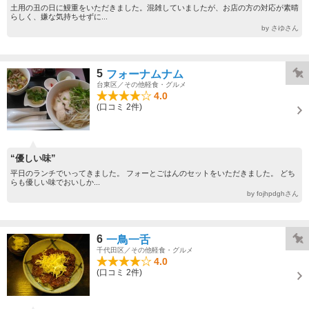
土用の丑の日に鰻重をいただきました。混雑していましたが、お店の方の対応が素晴
らしく、嫌な気持ちせずに...
by さゆさん
5
フォーナムナム
台東区／その他軽食・グルメ
4.0
(口コミ 2件)
“優しい味”
平日のランチでいってきました。 フォーとごはんのセットをいただきました。 どち
らも優しい味でおいしか...
by fojhpdghさん
6
一鳥一舌
千代田区／その他軽食・グルメ
4.0
(口コミ 2件)