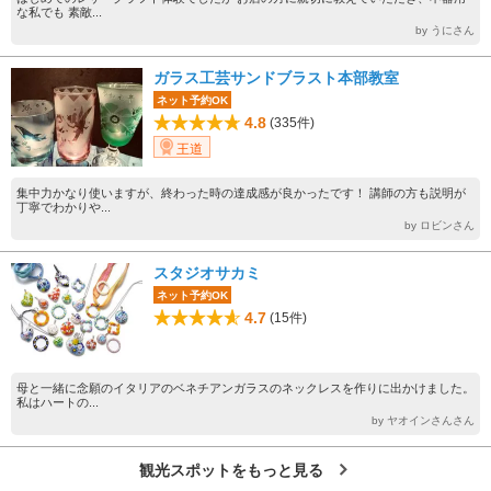
な私でも 素敵...
by うにさん
ガラス工芸サンドブラスト本部教室
ネット予約OK
4.8
(335件)
王道
集中力かなり使いますが、終わった時の達成感が良かったです！ 講師の方も説明が
丁寧でわかりや...
by ロビンさん
スタジオサカミ
ネット予約OK
4.7
(15件)
母と一緒に念願のイタリアのベネチアンガラスのネックレスを作りに出かけました。
私はハートの...
by ヤオインさんさん
観光スポットをもっと見る