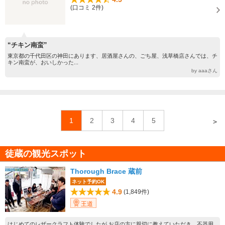
(口コミ 2件)
“チキン南蛮”
東京都の千代田区の神田にあります、居酒屋さんの、ごち屋、浅草橋店さんでは、チ
キン南蛮が、おいしかった...
by aaaさん
1
2
3
4
5
＞
徒蔵の観光スポット
Thorough Brace 蔵前
ネット予約OK
4.9
(1,849件)
王道
はじめてのレザークラフト体験でしたが お店の方に親切に教えていただき、不器用