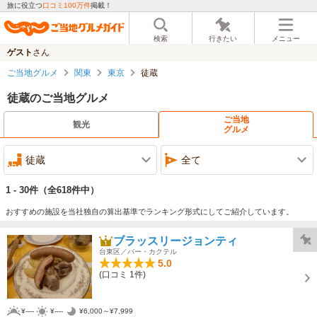
旅に役立つ
口コミ100万件
掲載！
検索
行きたい
メニュー
ゲスト
さん
ご当地グルメ
関東
東京
徒蔵
徒蔵のご当地グルメ
ご当地
観光
グルメ
徒蔵
全て
1 - 30件
（全618件中）
おすすめの施設を当社独自の算出基準でランキング形式にしてご紹介しています。
ブラッスリージョンティ
台東区／バー・カクテル
5.0
(口コミ 1件)
¥----
¥----
¥6,000～¥7,999