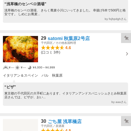
“浅草橋のセンベロ酒場”
浅草橋のセンベロ酒場、 きらく蕎麦小川にいってきました。 串揚げ6本で500円と格
安です。 しめにお蕎麦...
by fojhpdghさん
29
satomi 秋葉原2号店
千代田区／その他各国料理
4.6
(口コミ 3件)
¥----
¥----
¥4,000～¥4,999
イタリアン＆スペイン バル 秋葉原
“ピザ”
東京都の千代田区の大手町にあります、イタリアンアンドスパニッシュさとみ秋葉原
店さんでは、ピザが、おい...
by aaaさん
30
ごち屋 浅草橋店
千代田区／居酒屋
4.5