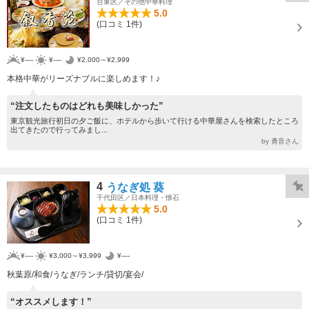
台東区／その他中華料理
5.0
(口コミ 1件)
¥----
¥----
¥2,000～¥2,999
本格中華がリーズナブルに楽しめます！♪
“注文したものはどれも美味しかった”
東京観光旅行初日の夕ご飯に、ホテルから歩いて行ける中華屋さんを検索したところ
出てきたので行ってみまし...
by 勇音さん
4
うなぎ処 葵
千代田区／日本料理・懐石
5.0
(口コミ 1件)
¥----
¥3,000～¥3,999
¥----
秋葉原/和食/うなぎ/ランチ/貸切/宴会/
“オススメします！”