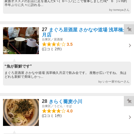
家族オススメのお店に足を運んだkヽ( ´b￢`)ノjここで食事しましたnl(*￣b￣)ｖm約
半年ぶりに久々に訪れる...
by tomoyaさん
27
まぐろ居酒屋 さかなや道場 浅草橋久
月店
台東区／居酒屋
3.5
(口コミ 2件)
“魚が新鮮です”
まぐろ居酒屋 さかなや道場 浅草橋久月店で飲み会です。 座敷が広いですね。 魚は
どれも新鮮で美味しかっ...
by いかー家やねーさん
28
きらく蕎麦小川
台東区／うどん・そば
4.0
(口コミ 1件)