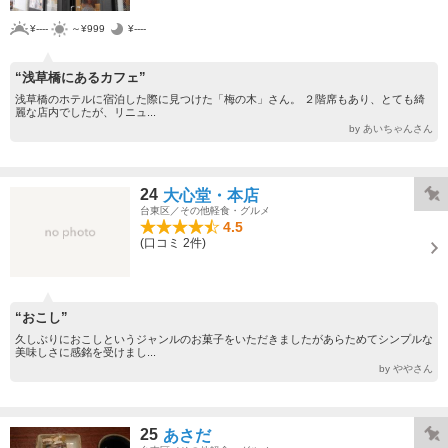
¥----
～¥999
¥----
“浅草橋にあるカフェ”
浅草橋のホテルに宿泊した際に見つけた「梅の木」さん。 ２階席もあり、とても綺
麗な店内でしたが、リニュ...
by あいちゃんさん
24
大心堂・本店
台東区／その他軽食・グルメ
4.5
(口コミ 2件)
“おこし”
久しぶりにおこしというジャンルのお菓子をいただきましたがあらためてシンプルな
美味しさに感銘を受けまし...
by ややさん
25
あさだ