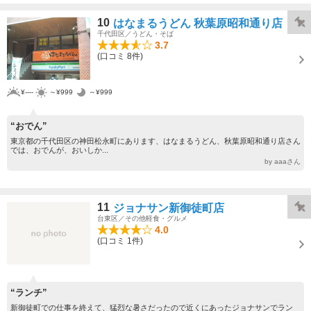
10
はなまるうどん 秋葉原昭和通り店
千代田区／うどん・そば
3.7
(口コミ 8件)
¥----
～¥999
～¥999
“おでん”
東京都の千代田区の神田松永町にあります、はなまるうどん、秋葉原昭和通り店さん
では、おでんが、おいしか...
by aaaさん
11
ジョナサン新御徒町店
台東区／その他軽食・グルメ
4.0
(口コミ 1件)
“ランチ”
新御徒町での仕事を終えて、猛烈な暑さだったので近くにあったジョナサンでラン