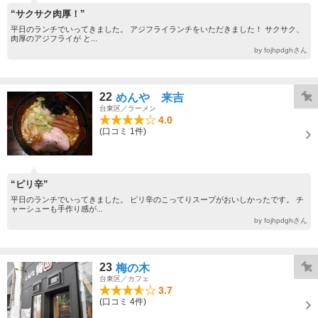
“サクサク肉厚！”
平日のランチでいってきました。 アジフライランチをいただきました！ サクサク、
肉厚のアジフライが と...
by fojhpdghさん
22
めんや 来吉
台東区／ラーメン
4.0
(口コミ 1件)
“ピリ辛”
平日のランチでいってきました。 ピリ辛のこってりスープがおいしかったです。 チ
ャーシューも手作り感が...
by fojhpdghさん
23
梅の木
台東区／カフェ
3.7
(口コミ 4件)