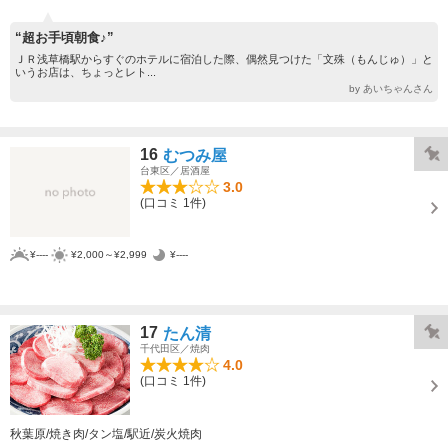
“超お手頃朝食♪”
ＪＲ浅草橋駅からすぐのホテルに宿泊した際、偶然見つけた「文殊（もんじゅ）」と
いうお店は、ちょっとレト...
by あいちゃんさん
16
むつみ屋
台東区／居酒屋
3.0
(口コミ 1件)
¥----
¥2,000～¥2,999
¥----
17
たん清
千代田区／焼肉
4.0
(口コミ 1件)
秋葉原/焼き肉/タン塩/駅近/炭火焼肉