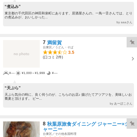
“煮込み”
東京都の千代田区の神田和泉町にあります、居酒屋さんの、一鳥一舌さんでは、とり
の煮込みが、おいしかった...
by aaaさん
7
満留賀
台東区／うどん・そば
3.5
(口コミ 2件)
¥----
¥1,000～¥1,999
¥----
“天ぷら”
天ぷら気分の時に、良く伺うのが、こちらのお店♪ 揚げたてアツアツを、美味しいお
蕎麦と頂けます。 ビー...
by あーぽこさん
8
秋葉原旅食ダイニング ジャーニー×ジ
ャーニー
台東区／その他各国料理