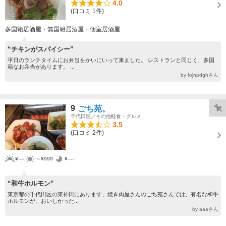
4.0
(口コミ 1件)
多国籍居酒屋・無国籍居酒屋・個室居酒屋
“チキンがスパイシー”
平日のランチタイムにお弁当をかいにいって来ました。 レストランと同じく、多国
籍なお弁当があります。 ...
by fojhpdghさん
9
ごち苑。
千代田区／その他軽食・グルメ
3.5
(口コミ 2件)
¥----
～¥999
¥----
“和牛ホルモン”
東京都の千代田区の東神田にあります、焼き肉屋さんのごち苑さんでは、有名な和牛
ホルモンが、おいしかった...
by aaaさん