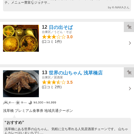
チ。メニュー豊富なジョナサ...
by K-NAKAさん
12
日の出そば
台東区／うどん・そば
3.0
(口コミ 1件)
13
世界の山ちゃん 浅草橋店
台東区／居酒屋
3.5
(口コミ 2件)
¥----
¥----
¥4,000～¥4,999
浅草橋 プレミアム食事券 地域共通クーポン
“おすすめ”
浅草橋にある世界の山ちゃん。 気軽に立ち寄れる人気居酒屋チェーンです。 山ちゃ
んカレーはいまいちでし...