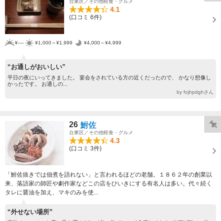
台東区／その他軽食・グルメ
4.1
(口コミ 6件)
¥----
¥1,000～¥1,999
¥4,000～¥4,999
“お通しがおいしい”
平日の夜にいってきました。 宴会をされている方の近くだったので、 かなり想像し
かったです。 お通しの...
by fojhpdghさん
26
鮒佐
台東区／その他軽食・グルメ
4.3
(口コミ 3件)
「鮒佐抜きでは佃煮を語れない」と言われるほどの老舗。１８６２年の創業以
来、落語家の師匠や劇作家などこの店をひいきにする有名人は多い。代々続く
タレに醤油を加え、マキのみを使...
“外せない場所”