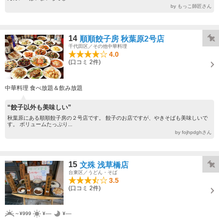
by もっこ師匠さん
14
順順餃子房 秋葉原2号店
千代田区／その他中華料理
4.0
(口コミ 2件)
中華料理 食べ放題＆飲み放題
“餃子以外も美味しい”
秋葉原にある順順餃子房の２号店です。 餃子のお店ですが、やきそばも美味しいで
す。 ボリュームたっぷり...
by fojhpdghさん
15
文殊 浅草橋店
台東区／うどん・そば
3.5
(口コミ 2件)
～¥999
¥----
¥----