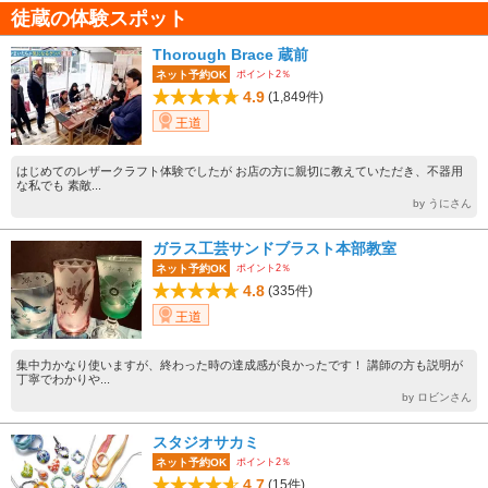
徒蔵の体験スポット
Thorough Brace 蔵前
ポイント2％
ネット予約OK
4.9
(1,849件)
王道
はじめてのレザークラフト体験でしたが お店の方に親切に教えていただき、不器用
な私でも 素敵...
by うにさん
ガラス工芸サンドブラスト本部教室
ポイント2％
ネット予約OK
4.8
(335件)
王道
集中力かなり使いますが、終わった時の達成感が良かったです！ 講師の方も説明が
丁寧でわかりや...
by ロビンさん
スタジオサカミ
ポイント2％
ネット予約OK
4.7
(15件)