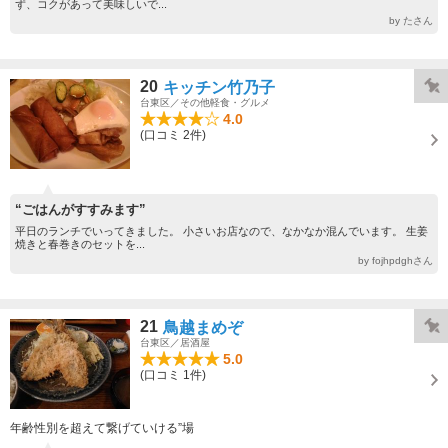
ず、コクがあって美味しいで...
by たさん
20
キッチン竹乃子
台東区／その他軽食・グルメ
4.0
(口コミ 2件)
“ごはんがすすみます”
平日のランチでいってきました。 小さいお店なので、なかなか混んでいます。 生姜
焼きと春巻きのセットを...
by fojhpdghさん
21
鳥越まめぞ
台東区／居酒屋
5.0
(口コミ 1件)
年齢性別を超えて繋げていける”場