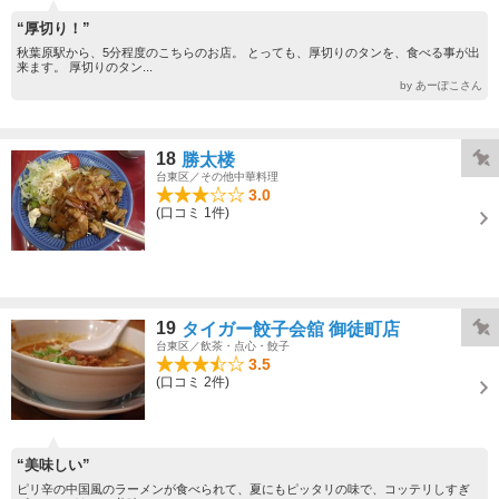
“厚切り！”
秋葉原駅から、5分程度のこちらのお店。 とっても、厚切りのタンを、食べる事が出
来ます。 厚切りのタン...
by あーぽこさん
18
勝太楼
台東区／その他中華料理
3.0
(口コミ 1件)
19
タイガー餃子会舘 御徒町店
台東区／飲茶・点心・餃子
3.5
(口コミ 2件)
“美味しい”
ピリ辛の中国風のラーメンが食べられて、夏にもピッタリの味で、コッテリしすぎ