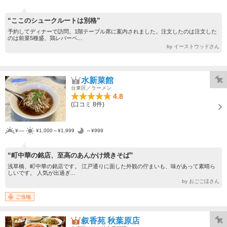
“ここのシュークルートは別格”
予約してディナーで訪問。1階テーブル席に案内されました。注文したのは注文した
のは前菜5種盛、鶏レバーペ...
by イーストウッドさん
水新菜館
台東区／ラーメン
4.8
(口コミ 8件)
¥----
¥1,000～¥1,999
～¥999
“町中華の銘店、至高のあんかけ焼きそば”
浅草橋、町中華の銘店です。 江戸通りに面した外観の佇まいも、味があって素晴ら
しいです。 人気が出過ぎ...
by おごごほさん
ご当地
叙香苑 秋葉原店