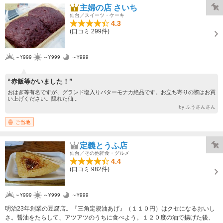
主婦の店 さいち
仙台／スイーツ・ケーキ
4.3
(口コミ 299件)
～¥999
～¥999
～¥999
“赤飯等かいました！”
おはぎ等有名ですが、グランド塩入りバターモナカ絶品です。お立ち寄りの際はお買
い上げください。隠れた仙...
by ふうさんさん
ご当地
定義とうふ店
仙台／その他軽食・グルメ
4.4
(口コミ 982件)
～¥999
～¥999
～¥999
明治23年創業の豆腐店。『三角定規油あげ』（１１０円）はクセになるおいし
さ。醤油をたらして、アツアツのうちに食べよう。１２０度の油で揚げた後、