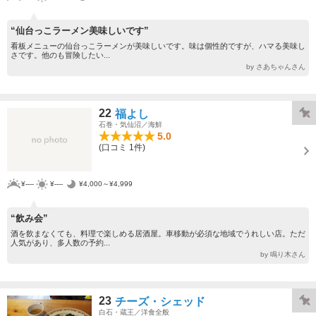
“仙台っこラーメン美味しいです”
看板メニューの仙台っこラーメンが美味しいです。味は個性的ですが、ハマる美味し
さです。他のも冒険したい...
by さあちゃんさん
22
福よし
石巻・気仙沼／海鮮
5.0
(口コミ 1件)
¥----
¥----
¥4,000～¥4,999
“飲み会”
酒を飲まなくても、料理で楽しめる居酒屋。車移動が必須な地域でうれしい店。ただ
人気があり、多人数の予約...
by 鳴り木さん
23
チーズ・シェッド
白石・蔵王／洋食全般