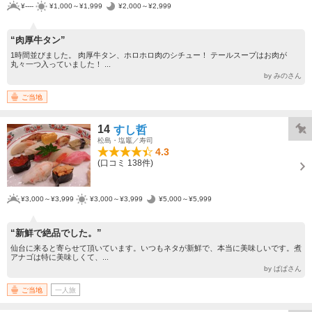
¥----
¥1,000～¥1,999
¥2,000～¥2,999
“肉厚牛タン”
1時間並びました。 肉厚牛タン、ホロホロ肉のシチュー！ テールスープはお肉が
丸々一つ入っていました！ ...
by みのさん
ご当地
14
すし哲
松島・塩竈／寿司
4.3
(口コミ 138件)
¥3,000～¥3,999
¥3,000～¥3,999
¥5,000～¥5,999
“新鮮で絶品でした。”
仙台に来ると寄らせて頂いています。いつもネタが新鮮で、本当に美味しいです。煮
アナゴは特に美味しくて、...
by ぱぱさん
ご当地
一人旅