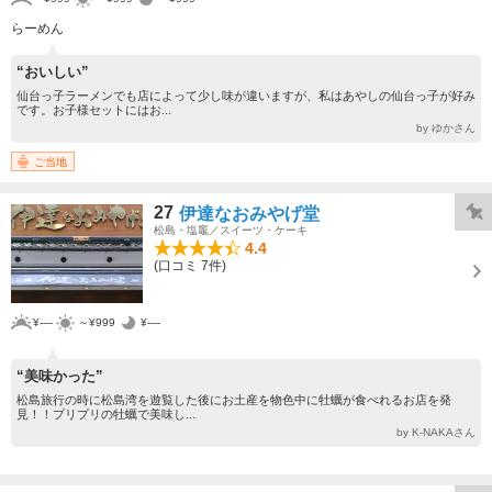
らーめん
“おいしい”
仙台っ子ラーメンでも店によって少し味が違いますが、私はあやしの仙台っ子が好み
です。お子様セットにはお...
by ゆかさん
ご当地
27
伊達なおみやげ堂
松島・塩竈／スイーツ・ケーキ
4.4
(口コミ 7件)
¥----
～¥999
¥----
“美味かった”
松島旅行の時に松島湾を遊覧した後にお土産を物色中に牡蠣が食べれるお店を発
見！！プリプリの牡蠣で美味し...
by K-NAKAさん