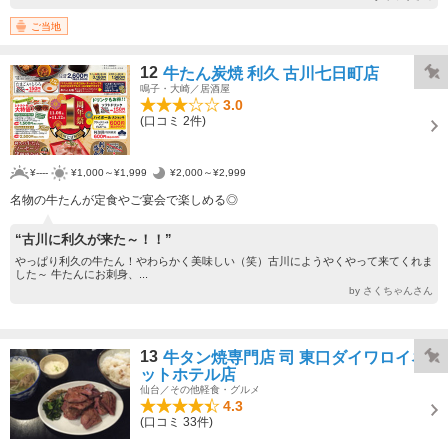
ご当地
12
牛たん炭焼 利久 古川七日町店
鳴子・大崎／居酒屋
3.0
(口コミ 2件)
¥----
¥1,000～¥1,999
¥2,000～¥2,999
名物の牛たんが定食やご宴会で楽しめる◎
“古川に利久が来た～！！”
やっぱり利久の牛たん！やわらかく美味しい（笑）古川にようやくやって来てくれま
した～ 牛たんにお刺身、...
by さくちゃんさん
13
牛タン焼専門店 司 東口ダイワロイネ
ットホテル店
仙台／その他軽食・グルメ
4.3
(口コミ 33件)