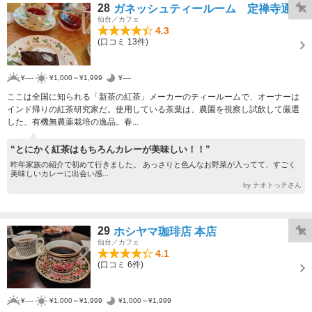
28
ガネッシュティールーム 定禅寺通店
仙台／カフェ
4.3
(口コミ 13件)
¥----
¥1,000～¥1,999
¥----
ここは全国に知られる「新茶の紅茶」メーカーのティールームで、オーナーは
インド帰りの紅茶研究家だ。使用している茶葉は、農園を視察し試飲して厳選
した、有機無農薬栽培の逸品。春...
“とにかく紅茶はもちろんカレーが美味しい！！”
昨年家族の紹介で初めて行きました。 あっさりと色んなお野菜が入ってて、すごく
美味しいカレーに出会い感...
by ナオトっチさん
29
ホシヤマ珈琲店 本店
仙台／カフェ
4.1
(口コミ 6件)
¥----
¥1,000～¥1,999
¥1,000～¥1,999