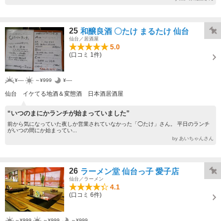
25
和醸良酒 〇たけ まるたけ 仙台
仙台／居酒屋
5.0
(口コミ 1件)
¥----
～¥999
¥----
仙台 イケてる地酒＆変態酒 日本酒居酒屋
“いつのまにかランチが始まっていました”
前から気になっていた夜しか営業されていなかった「◯たけ」さん。 平日のランチ
がいつの間にか始まってい...
by あいちゃんさん
26
ラーメン堂 仙台っ子 愛子店
仙台／ラーメン
4.1
(口コミ 6件)
～¥999
～¥999
～¥999