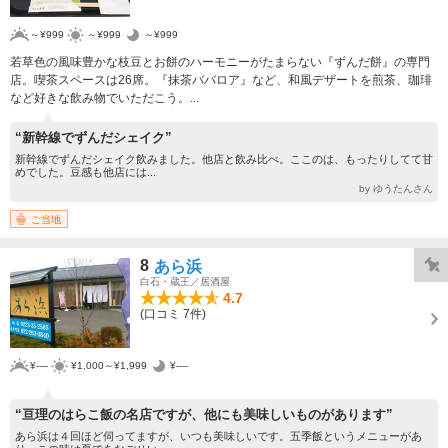
～¥999
～¥999
～¥999
若草色の風味豊かな枝豆とお餅のハーモニーがたまらない『ずんだ餅』の専門
店。喫茶スペースは26席。『抹茶ババロア』など、和風デザートを煎茶、珈琲
など好きな飲み物でいただこう。...
“新幹線でずんだシェイク”
新幹線でずんだシェイク飲みました。他店と飲み比べ。ここのは、もったりしてて甘
めでした。豆感も他店には...
by ゆうたんさん
ご当地
8
あら浜
白石・蔵王／居酒屋
4.7
(口コミ 7件)
¥----
¥1,000～¥1,999
¥----
“亘理のはらこ飯の名店ですが、他にも美味しいものがあります”
あら浜は４回ほど伺ってますが、いつも美味しいです。五季飯というメニューがあ