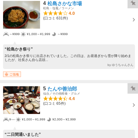
4
松島さかな市場
松島・塩竈／ラーメン
4.0
(口コミ 631件)
～¥999
¥1,000～¥1,999
～¥999
“松島かき祭り”
2/1の松島かき祭りに出店されていました。この日は、お昼過ぎから雪が降り始めま
したが、社長さん自ら店頭...
by ゆうちゃんさん
ご当地
5
たんや善治郎
仙台／その他軽食・グルメ
4.4
(口コミ 65件)
¥----
¥1,000～¥1,999
¥2,000～¥2,999
“二日間通いました”