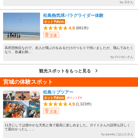
by JJさん
松島熱気球パラグライダー体験
ネット予約OK
4.9
(881件)
王道
高所恐怖症なので、友人が飛ぶのをみるだけのつもりで伺いましたが、飛んでみたく
なり、急遽お願...
by のりせいさん
観光スポットをもっと見る
宮城の体験スポット
松島リブツアー
ポイント2％
ネット予約OK
4.9
(1,323件)
王道
11月にしては穏やかな天気と海で最高に楽しめました。ガイドさんの説明も詳しく
て面白かったし，...
by pandaごはんださん