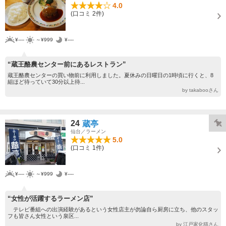
4.0
(口コミ 2件)
¥----
～¥999
¥----
“蔵王酪農センター前にあるレストラン”
蔵王酪農センターの買い物前に利用しました。夏休みの日曜日の1時頃に行くと、8
組ほど待っていて30分以上待...
by takabooさん
24
蔵亭
仙台／ラーメン
5.0
(口コミ 1件)
¥----
～¥999
¥----
“女性が活躍するラーメン店”
テレビ番組への出演経験があるという女性店主が勿論自ら厨房に立ち、他のスタッ
フも皆さん女性という泉区...
by 江戸家化猫さん