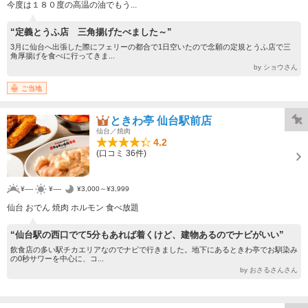
今度は１８０度の高温の油でもう...
“定義とうふ店 三角揚げたべました～”
3月に仙台へ出張した際にフェリーの都合で1日空いたので念願の定規とうふ店で三
角厚揚げを食べに行ってきま...
by ショウさん
ご当地
ときわ亭 仙台駅前店
仙台／焼肉
4.2
(口コミ 36件)
¥----
¥----
¥3,000～¥3,999
仙台 おでん 焼肉 ホルモン 食べ放題
“仙台駅の西口でて5分もあれば着くけど、建物あるのでナビがいい”
飲食店の多い駅チカエリアなのでナビで行きました。地下にあるときわ亭でお馴染み
の0秒サワーを中心に、コ...
by おさるさんさん