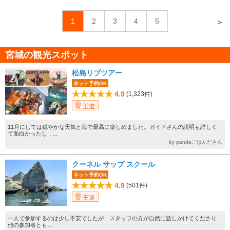
1
2
3
4
5
＞
宮城の観光スポット
松島リブツアー
ネット予約OK
4.9
(1,323件)
王道
11月にしては穏やかな天気と海で最高に楽しめました。ガイドさんの説明も詳しく
て面白かったし，...
by pandaごはんださん
クーネル サップ スクール
ネット予約OK
4.9
(501件)
王道
一人で参加するのは少し不安でしたが、スタッフの方が自然に話しかけてくださり、
他の参加者とも...