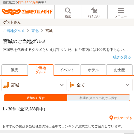
旅に役立つ
口コミ100万件
掲載！
検索
行きたい
メニュー
ゲスト
さん
ご当地グルメ
東北
宮城
宮城のご当地グルメ
宮城県を代表するグルメといえば牛タンだ。仙台市内には100店を下らないとされる専門店が味を競い合っている。定番の牛タン焼きに麦飯、テールスープは黄金の3点セットだが、貴重な牛タンメニューもある。1本のタンから100ｇほどしかとれない、芯タンだ。とろけるような柔らかさをぜひ、堪能したい。日本三景のひとつ、松島のカキも定評があり、秋から冬にかけて多くのかき小屋が建ち並び、大勢の客でにぎわっている。
続きを見る
ご当地
観光
イベント
ホテル
お土産
グルメ
宮城
全て
店舗から探す
料理名(メニュー名)から探す
1 - 30件
（全12,288件中）
観光マップ
おすすめの施設を当社独自の算出基準でランキング形式にしてご紹介しています。