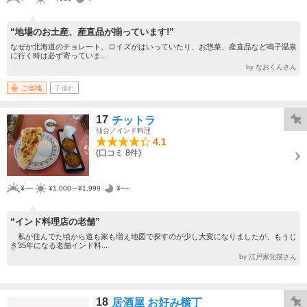
“地場のお土産、産直品が揃っています!”
なぜか北海道のチョレート、ロイズがはいっていたり、お惣菜、産直品など鳴子温泉
に行く時は必ず寄っていま...
by なおくんさん
ご当地
子連れ
17
チットラ
仙台／インド料理
4.1
(口コミ 8件)
¥----
¥1,000～¥1,999
¥----
“インド料理店の老舗”
私が住んでた頃から道も家も増え地図で探すのが少し大変になりましたが、もうじ
き35年になる老舗インド料...
by 江戸家化猫さん
18
居酒屋 お好み横丁