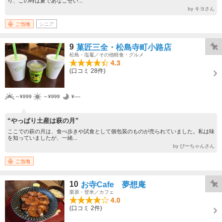
り、この時は夏であなごせい...
by キヨさん
ご当地
シニア
9
菓匠三全・松島寺町小路店
松島・塩竈／その他軽食・グルメ
4.3
(口コミ 28件)
～¥999
～¥999
¥----
“やっぱり土産は萩の月”
ここでの萩の月は、食べ歩きや試食として個包装のものが売られていました。私は味
を知っていましたが、一緒...
by ぴーちゃんさん
ご当地
10
お寺Cafe 夢想庵
栗原・登米／カフェ
4.0
(口コミ 2件)