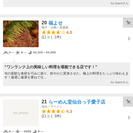
by tizjamさん
20
福よせ
鳴子・大崎／居酒屋
4.0
(口コミ 1件)
¥----
¥----
¥4,000～¥4,999
“ワンランク上の美味しい料理を堪能できる店です！”
旬の新鮮な食材を巧みに操り、鮮やかに変身させた、極上の料理をたっぷり味わえま
す！厳選に厳選を重ねて仕...
by tizjamさん
21
らーめん堂仙台っ子愛子店
仙台／ラーメン
4.3
(口コミ 3件)
¥----
～¥999
¥----