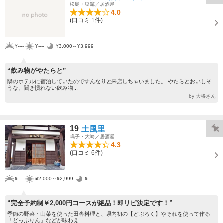
松島・塩竈／居酒屋
4.0
(口コミ 1件)
¥----
¥----
¥3,000～¥3,999
“飲み物がやたらと”
隣のホテルに宿泊していたのですんなりと来店しちゃいました。 やたらとおいしそ
うな、聞き慣れない飲み物...
by 大将さん
19
土風里
鳴子・大崎／居酒屋
4.3
(口コミ 6件)
¥----
¥2,000～¥2,999
¥----
“完全予約制￥2,000円コースが絶品！即リピ決定です！”
季節の野菜・山菜を使った田舎料理と、県内初の【どぶろく】やそれを使って作る
「どっぷりん」などが味わえ...