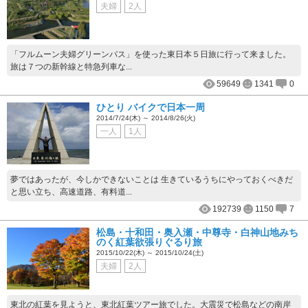
夫婦
2人
「フルムーン夫婦グリーンパス」を使った東日本５日旅に行って来ました。
旅は７つの新幹線と特急列車な...
59649
1341
0
ひとり バイクで日本一周
2014/7/24(木) ～ 2014/8/26(火)
一人
1人
夢ではあったが、今しかできないことは 生きているうちにやっておくべきだ
と思い立ち、高速道路、有料道...
192739
1150
7
松島・十和田・奥入瀬・中尊寺・白神山地みち
のく紅葉欲張りぐるり旅
2015/10/22(木) ～ 2015/10/24(土)
夫婦
2人
東北の紅葉を見ようと、東北紅葉ツアー旅でした。大震災で松島などの南岸