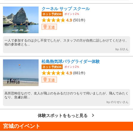
クーネル サップ スクール
ポイント2％
ネット予約OK
4.9
(501件)
王道
一人で参加するのは少し不安でしたが、スタッフの方が自然に話しかけてくださり、
他の参加者とも...
by JJさん
松島熱気球パラグライダー体験
ポイント2％
ネット予約OK
4.9
(881件)
王道
高所恐怖症なので、友人が飛ぶのをみるだけのつもりで伺いましたが、飛んでみたく
なり、急遽お願...
by のりせいさん
体験スポットをもっと見る
宮城のイベント