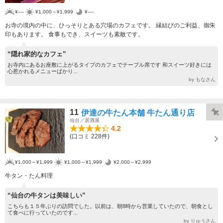
¥----
¥1,000～¥1,999
¥----
お寺の境内の中に、ひっそりとある穴場のカフェです。 縁結びのご利益、御朱
印もあります。 食事もでき、スイーツも素敵です。
“隠れ家的なカフェ”
お寺内にあるお座敷に上がるタイプのカフェでテーブル席です 和スイーツ好きには
心惹かれるメニューばかり...
by もなさん
11
伊達の牛たん本舗 牛たん通り店
仙台／居酒屋
4.2
(口コミ 228件)
¥1,000～¥1,999
¥1,000～¥1,999
¥2,000～¥2,999
牛タン・たん料理
“仙台の牛タンは美味しい”
こちらも１５年ぶりの訪問でした。以前は、朝8時から営業していたので、朝食とし
て食べに行っていたのです...
by りゅうさん