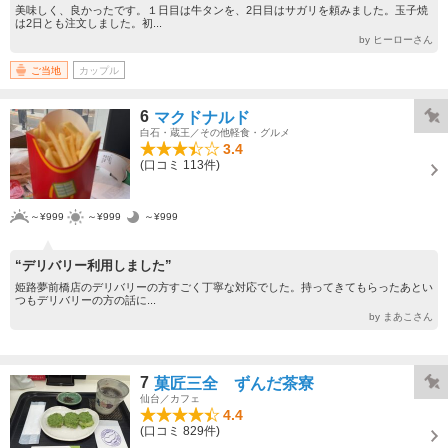
美味しく、良かったです。１日目は牛タンを、2日目はサガリを頼みました。玉子焼
は2日とも注文しました。初...
by ヒーローさん
ご当地
カップル
6
マクドナルド
白石・蔵王／その他軽食・グルメ
3.4
(口コミ 113件)
～¥999
～¥999
～¥999
“デリバリー利用しました”
姫路夢前橋店のデリバリーの方すごく丁寧な対応でした。持ってきてもらったあとい
つもデリバリーの方の話に...
by まあこさん
7
菓匠三全 ずんだ茶寮
仙台／カフェ
4.4
(口コミ 829件)