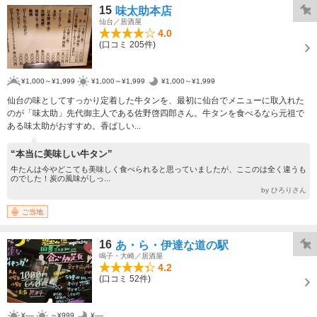
15
味太助本店
仙台／居酒屋
4.0
(口コミ 205件)
¥1,000～¥1,999
¥1,000～¥1,999
¥1,000～¥1,999
仙台の味としてすっかり定着した牛タンを、最初に仙台でメニューに取入れた
のが「味太助」先代御主人である佐野啓四郎さん。牛タンを食べるなら元祖で
ある味太助がおすすめ。香ばしい...
“本当に美味しい牛タン”
牛たんは今やどこても美味しく食べられると思っていましたが、ここのは全く違うも
のでした！炭の風味がしっ...
by ひろりさん
ご当地
16
あ・ら・伊達な道の駅
鳴子・大崎／居酒屋
4.2
(口コミ 52件)
¥----
～¥999
¥----