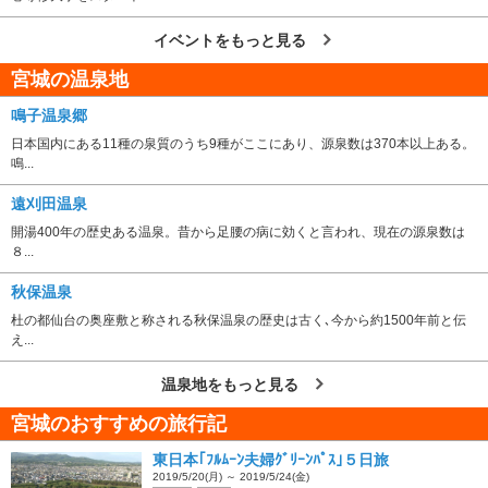
イベントをもっと見る
宮城の温泉地
鳴子温泉郷
日本国内にある11種の泉質のうち9種がここにあり、源泉数は370本以上ある。
鳴...
遠刈田温泉
開湯400年の歴史ある温泉。昔から足腰の病に効くと言われ、現在の源泉数は
８...
秋保温泉
杜の都仙台の奥座敷と称される秋保温泉の歴史は古く､今から約1500年前と伝
え...
温泉地をもっと見る
宮城のおすすめの旅行記
東日本｢ﾌﾙﾑｰﾝ夫婦ｸﾞﾘｰﾝﾊﾟｽ｣５日旅
2019/5/20(月) ～ 2019/5/24(金)