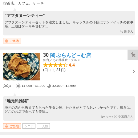
喫茶店、カフェ、ケーキ
“アフタヌーンティー”
アフタヌーンティーセットを注文しました。キャッスルの下段はサンドイッチの食事
系、上段はケーキを含むデ...
by 殿さん
ご当地
30
閣 ぶらんど－む店
仙台／その他軽食・グルメ
4.4
(口コミ 31件)
¥----
¥1,000～¥1,999
¥2,000～¥2,999
“地元民推奨”
地元の方から教えてもらった牛タン屋、たたきがとてもおいしかったです。焼きは、
どこのお店で食べても美味...
by キャバクラ幕府さん
ご当地
シニア
一人旅