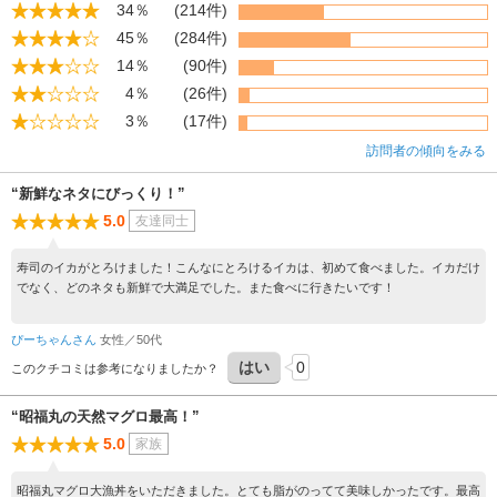
34％
(214件)
45％
(284件)
14％
(90件)
4％
(26件)
3％
(17件)
訪問者の傾向をみる
“新鮮なネタにびっくり！”
5.0
友達同士
寿司のイカがとろけました！こんなにとろけるイカは、初めて食べました。イカだけ
でなく、どのネタも新鮮で大満足でした。また食べに行きたいです！
ぴーちゃんさん
女性／50代
はい
0
このクチコミは参考になりましたか？
“昭福丸の天然マグロ最高！”
5.0
家族
昭福丸マグロ大漁丼をいただきました。とても脂がのってて美味しかったです。最高