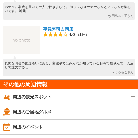
ホテルに家族を置いて一人で行きました。 気さくなオーナーさんとママさんが楽し
いです。 地元...
by 田島ルミ子さん
平禄寿司吉岡店
4.0
（1件）
長閑な田舎の国道沿いにある、宮城県ではみんなが知っているお寿司屋さんで、入店
して注文すると...
by じゃらこさん
その他の周辺情報
周辺の観光スポット
周辺のご当地グルメ
周辺のイベント