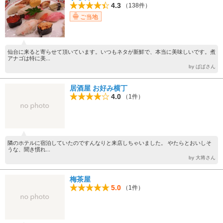
4.3
（138件）
ご当地
仙台に来ると寄らせて頂いています。いつもネタが新鮮で、本当に美味しいです。煮
アナゴは特に美...
by ぱぱさん
居酒屋 お好み横丁
4.0
（1件）
隣のホテルに宿泊していたのですんなりと来店しちゃいました。 やたらとおいしそ
うな、聞き慣れ...
by 大将さん
梅茶屋
5.0
（1件）