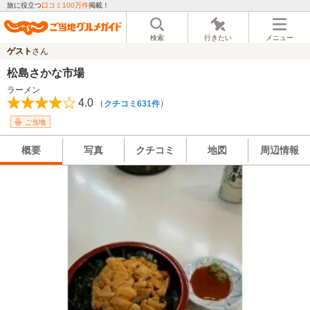
旅に役立つ
口コミ100万件
掲載！
検索
行きたい
メニュー
ゲスト
さん
松島さかな市場
ラーメン
4.0
（
）
クチコミ631件
ご当地
概要
写真
クチコミ
地図
周辺情報