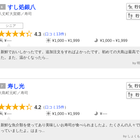
すし処銀八
6
八丈町大賀郷／寿司
シニア
4.3
（
口コミ13件
）
¥----
¥1,000～¥1,999
¥1,000～¥1,999
新鮮でおいしかったです。追加注文をすればよかったです。初めての大島は最高で
た。また、温かくなったら...
by 
寿し光
7
大島町元町／寿司
4.2
（
口コミ15件
）
¥----
¥1,000～¥1,999
¥----
新鮮な魚介類を使ってあり美味しいお寿司が食べられましたよ。たくさんの人々で
っていましたよ。はまっ...
by しょく