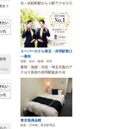
分～浜松町駅から１駅アクセス◎
豊富で
スーパーホテル東京・赤羽駅東口
一番街
接客
池袋・目白・板橋・赤羽
新宿・池袋・渋谷・埼玉方面のア
もつさん
クセス良好の赤羽駅徒歩５分
東京海員会館
銀座・日本橋・東京駅周辺
るの