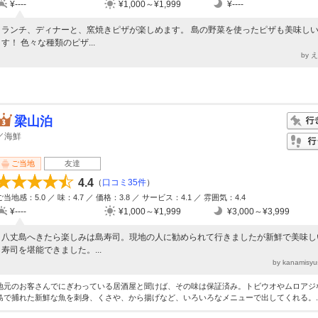
¥----
¥1,000～¥1,999
¥----
ランチ、ディナーと、窯焼きピザが楽しめます。 島の野菜を使ったピザも美味し
す！ 色々な種類のピザ...
by 
梁山泊
／海鮮
ご当地
友達
4.4
（
口コミ35件
）
ご当地感：5.0 ／ 味：4.7 ／ 価格：3.8 ／ サービス：4.1 ／ 雰囲気：4.4
¥----
¥1,000～¥1,999
¥3,000～¥3,999
八丈島へきたら楽しみは島寿司。現地の人に勧められて行きましたが新鮮で美味し
寿司を堪能できました。...
by kanamis
地元のお客さんでにぎわっている居酒屋と聞けば、その味は保証済み。トビウオやムロアジ
島で捕れた新鮮な魚を刺身、くさや、から揚げなど、いろいろなメニューで出してくれる。..