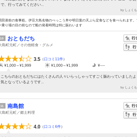
で、行ってみてください...
by しょく
岡田港前の食事処。伊豆大島名物のべっこう丼や明日葉の天ぷら定食などを食べられます。
ー乗り場の目の前なので船の発着時間は特に賑わいます
おともだち
10
大島町元町／その他軽食・グルメ
3.5
（
口コミ11件
）
¥1,000～¥1,999
¥1,000～¥1,999
¥----
こちらのおともだちにはたくさんの人々いらっしゃってすごく賑わっていましたよ
気となっているようです...
by しょく
南島館
11
大島町元町／郷土料理
4.0
（
口コミ6件
）