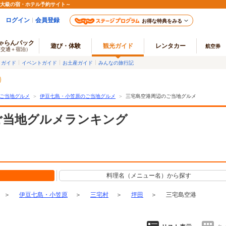
最大級の宿・ホテル予約サイト～
ログイン
会員登録
お得な特典をみる
ゃらんパック
遊び・体験
観光ガイド
レンタカー
航空券
（交通＋宿泊）
メガイド
イベントガイド
お土産ガイド
みんなの旅行記
ご当地グルメ
＞
伊豆七島・小笠原のご当地グルメ
＞
三宅島空港周辺のご当地グルメ
ご当地グルメランキング
料理名（メニュー名）から探す
＞
伊豆七島・小笠原
＞
三宅村
＞
坪田
＞
三宅島空港