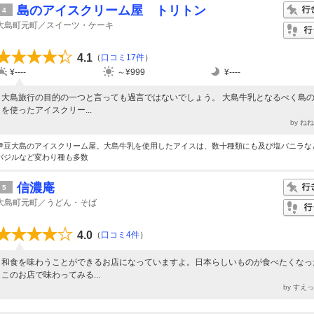
島のアイスクリーム屋 トリトン
4
大島町元町／スイーツ・ケーキ
4.1
（
口コミ17件
）
¥----
～¥999
¥----
大島旅行の目的の一つと言っても過言ではないでしょう。 大島牛乳となるべく島
を使ったアイスクリー...
by ね
伊豆大島のアイスクリーム屋。大島牛乳を使用したアイスは、数十種類にも及び塩バニラな
バジルなど変わり種も多数
信濃庵
5
大島町元町／うどん・そば
4.0
（
口コミ4件
）
和食を味わうことができるお店になっていますよ。日本らしいものが食べたくなっ
このお店で味わってみる...
by すえ