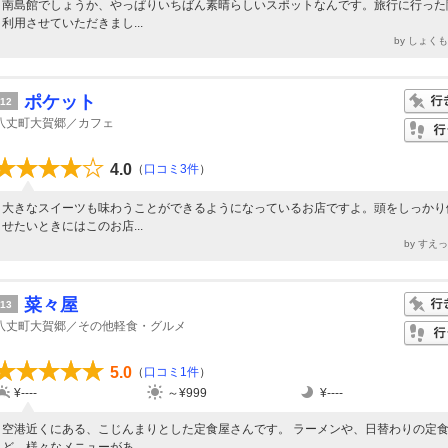
南島館でしょうか、やっぱりいちばん素晴らしいスポットなんです。旅行に行った
利用させていただきまし...
by しょく
ポケット
12
八丈町大賀郷／カフェ
4.0
（
口コミ3件
）
大きなスイーツも味わうことができるようになっているお店ですよ。頭をしっかり
せたいときにはこのお店...
by すえ
菜々屋
13
八丈町大賀郷／その他軽食・グルメ
5.0
（
口コミ1件
）
¥----
～¥999
¥----
空港近くにある、こじんまりとした定食屋さんです。 ラーメンや、日替わりの定
ど、様々なメニューがあ...