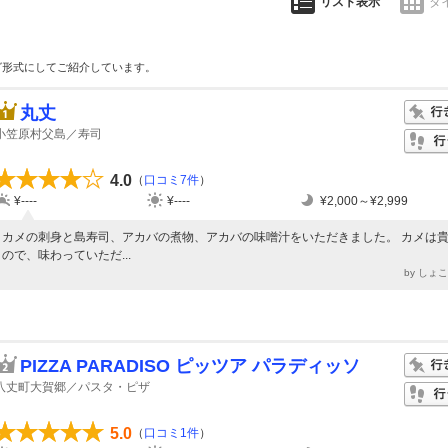
リスト表示
タ
グ形式にしてご紹介しています。
丸丈
小笠原村父島／寿司
4.0
（
口コミ7件
）
¥----
¥----
¥2,000～¥2,999
カメの刺身と島寿司、アカバの煮物、アカバの味噌汁をいただきました。 カメは
ので、味わっていただ...
by しょ
PIZZA PARADISO ピッツア パラディッソ
八丈町大賀郷／パスタ・ピザ
5.0
（
口コミ1件
）