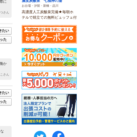
濃度炭酸泉 七福神の湯
際に
お台場・汐留・新橋・品川
高濃度人工炭酸泉完備★毎朝ホ
もつさん
テルで焼立ての無料ビュッフェ付
働か
っこさん
食な
twitter
FaceBook