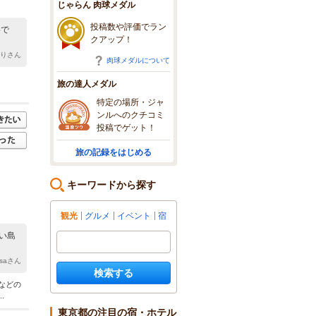
じゃらん 肉球メダル
投稿数や評価でラン
いで
クアップ！
えりさん
肉球メダルについて
旅の達人メダル
特定の場所・ジャ
ンルへのクチコミ
投稿でゲット！
旅の記録をはじめる
キーワードから探す
観光
グルメ
イベント
宿
い島
yusaさん
検索する
などの
.
東京都の注目の宿・ホテル