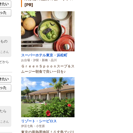
[PR]
のもの
ねこさん
スーパーホテル東京・浜松町
お台場・汐留・新橋・品川
どから
ＧｒｅｅｎＳｐｏｏｎスープ＆ス
ムージー朝食で良い一日を♪
たら
リゾート・シーピロス
っこさん
伊豆七島・小笠原
東京の亜熱帯地区！八丈島でバリ