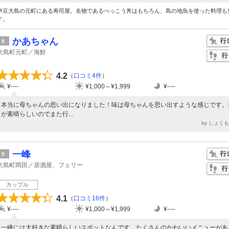
伊豆大島の元町にある寿司屋。名物であるべっこう丼はもちろん、島の地魚を使った料理も
す。
かあちゃん
8
大島町元町／海鮮
4.2
（
口コミ4件
）
¥----
¥1,000～¥1,999
¥----
本当に母ちゃんの思い出になりました！味は母ちゃんを思い出すような感じです。
が素晴らしいのでまた行...
by しょく
一峰
9
大島町岡田／居酒屋、フェリー
カップル
4.1
（
口コミ16件
）
¥----
¥1,000～¥1,999
¥----
一峰には大好きな素晴らしいスポットなんです。たくさんのかわいいメニューがあ