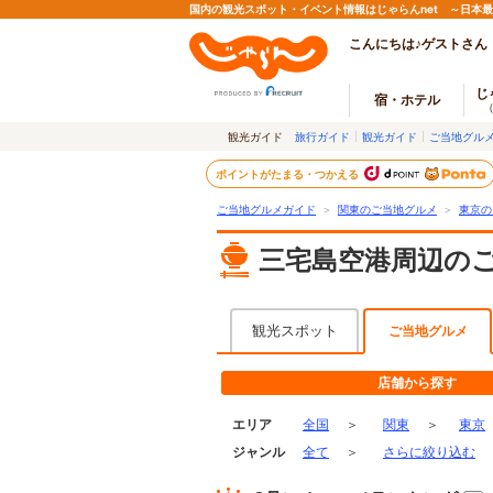
国内の観光スポット・イベント情報はじゃらんnet ～日本
こんにちは♪ゲストさん
じ
宿・ホテル
観光ガイド
旅行ガイド
観光ガイド
ご当地グル
ポイントがたまる・つかえる
ご当地グルメガイド
＞
関東のご当地グルメ
＞
東京の
三宅島空港周辺の
観光スポット
ご当地グルメ
店舗から探す
エリア
全国
＞
関東
＞
東京
ジャンル
全て
＞
さらに絞り込む