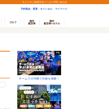
サイトのご利用方法
ヘルプ/問い合わせ
予約照会・変更・キャンセル
マイページ
海外
海外
ゴルフ
航空券
航空券+ホテル
チームラボ沖縄で共創を体験！