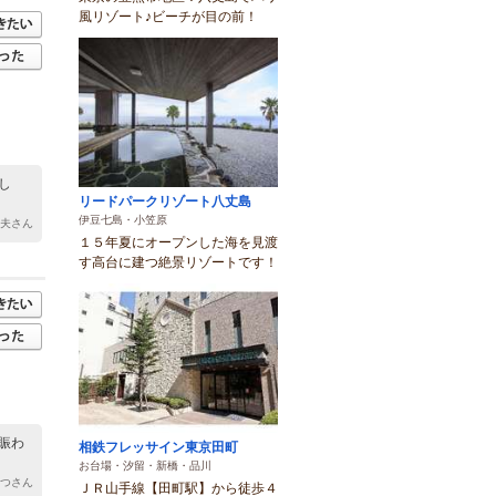
風リゾート♪ビーチが目の前！
し
リードパークリゾート八丈島
伊豆七島・小笠原
明夫さん
１５年夏にオープンした海を見渡
す高台に建つ絶景リゾートです！
賑わ
相鉄フレッサイン東京田町
お台場・汐留・新橋・品川
もつさん
ＪＲ山手線【田町駅】から徒歩４