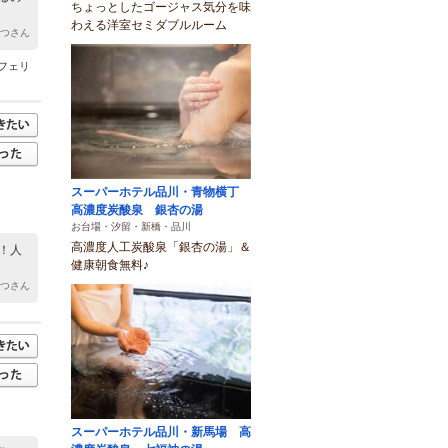
ちょっとしたゴージャス気分を味
わえる洋室セミダブルルーム
もつさん
フェリ
スーパーホテル品川・青物横丁
高濃度炭酸泉 銀杏の湯
お台場・汐留・新橋・品川
高濃度人工炭酸泉「銀杏の湯」＆
！人
健康朝食無料♪
もつさん
スーパーホテル品川・新馬場 高