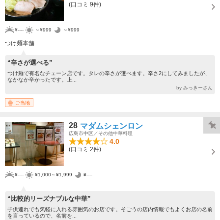
(口コミ 9件)
¥----
～¥999
～¥999
つけ麺本舗
“辛さが選べる”
つけ麺で有名なチェーン店です。タレの辛さが選べます。辛さ2にしてみましたが、
なかなか辛かったです。上...
by みっきーさん
ご当地
28
マダムシェンロン
広島市中区／その他中華料理
4.0
(口コミ 2件)
¥----
¥1,000～¥1,999
¥----
“比較的リーズナブルな中華”
子供連れでも気軽に入れる雰囲気のお店です。そごうの店内情報でもよくお店の名前
を言っているので、名前を...