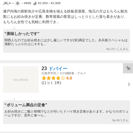
¥----
～¥999
¥2,000～¥2,999
瀬戸内海の新鮮魚介や広島名物を揃える鉄板居酒屋。地元の方はもちろん観光
客にもお好み焼きが定番。数寄屋風の客室はしっとりとした落ち着きがあり、
もちろん女性でも気軽に利用でき...
“美味しかったです”
関西人なのでお好み焼きには少し厳しいですが(笑)満足でした。弁兵衛スペシャルは
海鮮たっぷりの上にネギも...
by けいこんさん
23
ドバイー
広島市中区／その他軽食・グルメ
4.0
(口コミ 1件)
“ボリューム満点の定食”
お好み焼きにご飯と味噌汁などが付いたドバイ焼き定食があります。かなりのボリュ
ームですが、意外と食べら...
by ゆうさん