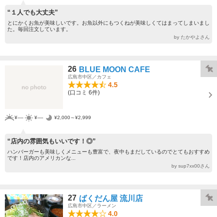
“１人でも大丈夫”
とにかくお魚が美味しいです。お魚以外にもつくねが美味しくてはまってしまいまし
た。毎回注文しています。
by たかやよさん
26
BLUE MOON CAFE
広島市中区／カフェ
4.5
(口コミ 6件)
¥----
¥----
¥2,000～¥2,999
“店内の雰囲気もいいです！◎”
ハンバーガーも美味しくメニューも豊富で、夜中もまだしているのでとてもおすすめ
です！店内のアメリカンな...
by sup7xx00さん
27
ばくだん屋 流川店
広島市中区／ラーメン
4.0