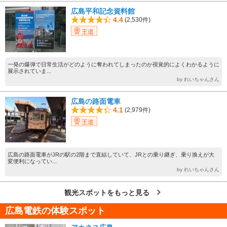
広島平和記念資料館
4.4
(2,530件)
王道
一発の爆弾で日常生活がどのように奪われてしまったのか視覚的によくわかるように
展示されていま...
by れいちゃんさん
広島の路面電車
4.1
(2,979件)
王道
広島の路面電車がJRの駅の2階まで直結していて、JRとの乗り継ぎ、乗り換えが大
変便利になってい...
by れいちゃんさん
観光スポットをもっと見る
広島電鉄の体験スポット