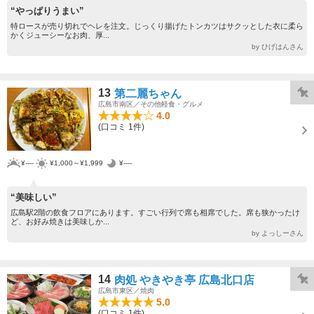
“やっぱりうまい”
特ロースが売り切れでヘレを注文。じっくり揚げたトンカツはサクッとした衣に柔ら
かくジューシーなお肉、厚...
by ひげはんさん
13
第二麗ちゃん
広島市南区／その他軽食・グルメ
4.0
(口コミ 1件)
¥----
¥1,000～¥1,999
¥----
“美味しい”
広島駅2階の飲食フロアにあります。すごい行列で席も相席でした。席も狭かったけ
ど、お好み焼きは美味しか...
by よっしーさん
14
肉処 やきやき亭 広島北口店
広島市東区／焼肉
5.0
(口コミ 1件)