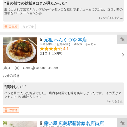
“目の前での鉄板さばきが見たかった”
皿に出されて出てきた。何だかペッタンコな感じでボリュームに欠けた。コロナ時の
透明なパーテーションが邪...
by なずけおやさん
ご当地
カップル
5
元祖 へんくつや 本店
広島市中区／お好み焼き・鉄板焼・もんじゃ
4.1
(口コミ 150件)
¥----
～¥999
¥1,000～¥1,999
お好み焼き
“美味しい！”
パッと目に入ったお店でした。 店内も綺麗でお味も美味しかったです。 イカ天がア
クセントでお出汁もしっ...
by えるさん
ご当地
6
藤い屋 広島駅新幹線名店街店