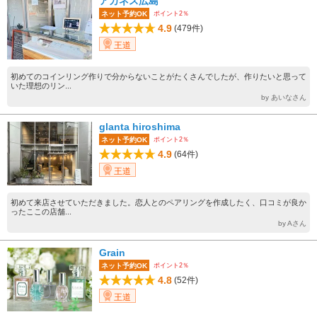
アカネス広島
ポイント2％
ネット予約OK
4.9
(479件)
王道
初めてのコインリング作りで分からないことがたくさんでしたが、作りたいと思って
いた理想のリン...
by あいなさん
glanta hiroshima
ポイント2％
ネット予約OK
4.9
(64件)
王道
初めて来店させていただきました。恋人とのペアリングを作成したく、口コミが良か
ったここの店舗...
by Aさん
Grain
ポイント2％
ネット予約OK
4.8
(52件)
王道