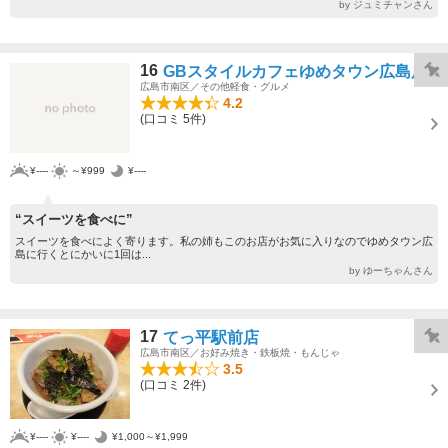
by ジュミチャンさん
16
GBスタイルカフェゆめタウン広島店
広島市南区／その他軽食・グルメ
4.2
(口コミ 5件)
¥----
～¥999
¥----
“スイーツを食べに”
スイーツを食べによく寄ります。私の姉もこのお店がお気に入りなのでゆめタウン広
島に行くとにかいに1回は...
by ゆーちゃんさん
17
てっ平駅前店
広島市南区／お好み焼き・鉄板焼・もんじゃ
3.5
(口コミ 2件)
¥----
¥----
¥1,000～¥1,999