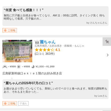
“何度 食べても感激！！！”
無性に穴子飯と白焼きが食べてくなり、AM 11：00頃に訪問。タイミング良く 待ち
時間なしで着席。穴子飯の大...
by けんちゃんさん
ご当地
麗ちゃん
広島市南区／お好み焼き・鉄板焼・もんじゃ
4.1
(口コミ 363件)
～¥999
～¥999
¥1,000～¥1,999
広島駅新幹線口ｅｋｉｅ１階のお好み焼き店
“麗ちゃんの2026年07月の口コミ”
お腹があまり空いていなくても、美味しいのでペロリと食べれます。味変の調味料も
あり、それもまた良かった...
by Leeさん
ご当地
子連れ