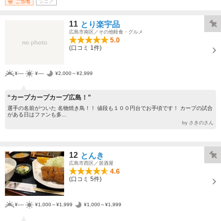
ご当地
シニア
11
とり楽宇品
広島市南区／その他軽食・グルメ
5.0
(口コミ 1件)
¥----
¥----
¥2,000～¥2,999
“カープカープカープ広島！”
選手の名前がついた 名物焼き鳥！！ 値段も１００円台でお手頃です！ カープの試合
がある日はファンも多...
by さきのさん
12
とんき
広島市西区／居酒屋
4.6
(口コミ 5件)
¥----
¥1,000～¥1,999
¥1,000～¥1,999