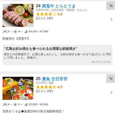
24
寅兎午 とらとうま
広島市中区／お好み焼き・鉄板焼・もんじゃ
4.0
(口コミ 1件)
¥----
¥----
¥6,000～¥7,999
鉄板焼き【寅兎午】
“広島お好み焼きも食べられるお洒落な鉄板焼き”
彼女との広島旅行で、お酒も楽しみたいし、お好み焼きも食べさせてあげたいと予約
して伺いました。 鉄板の...
by スケくんさん
25
勇魚 廿日市市
廿日市市／海鮮
4.5
(口コミ 2件)
¥----
¥----
¥3,000～¥3,999
宮島すぐそば◆創業20年の実力海鮮料理店！