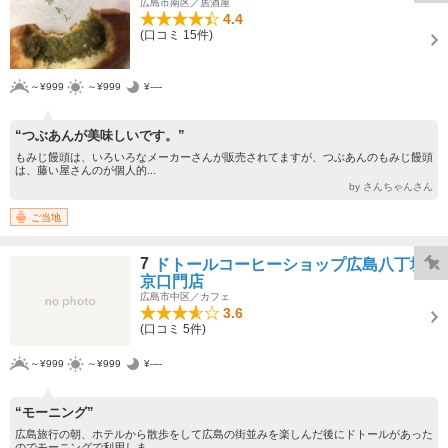
広島市南区／居酒屋
4.4
(口コミ 15件)
～¥999
～¥999
¥----
“つぶあんが美味しいです。”
もみじ饅頭は、いろいろなメーカーさんが販売されてますが、つぶあんのもみじ饅頭
は、藤い屋さんのが個人的...
by さんちゃんさん
ご当地
7
ドトールコーヒーショップ広島八丁堀
京口門店
広島市中区／カフェ
3.6
(口コミ 5件)
～¥999
～¥999
¥----
“モーニング”
広島旅行の朝、ホテルから散歩をして広島の街並みを楽しんだ後にドトールがあった
のでモーニングで利用しま...