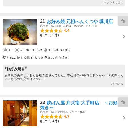
by ソウミサさん
21
お好み焼 元祖へんくつや 堀川店
広島市中区／お好み焼き・鉄板焼・もんじゃ
4.4
(口コミ 5件)
¥----
¥1,000～¥1,999
¥1,000～¥1,999
変わらぬ味を提供する古き良きお好み焼き
“お好み焼き”
広島風の美味しいお好み焼き屋さんでした。中心部のパルコとドンキホーテの間くら
いにあるので見つけやすい...
by rieさん
22
鉄ぱん屋 弁兵衛 大手町店 ～お好み
焼き～
広島市中区／その他レジャー・体験
4.7
(口コミ 4件)