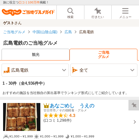
旅に役立つ
口コミ100万件
掲載！
検索
行きたい
メニュー
ゲスト
さん
ご当地グルメ
中国(山陰山陽)
広島
広島電鉄
広島電鉄のご当地グルメ
ご当地
観光
グルメ
広島電鉄
全て
1 - 30件
（全4,936件中）
おすすめの施設を当社独自の算出基準でランキング形式にしてご紹介しています。
あなごめし うえの
廿日市市／その他軽食・グルメ
4.3
(口コミ 1,298件)
¥1,000～¥1,999
¥1,000～¥1,999
¥1,000～¥1,999