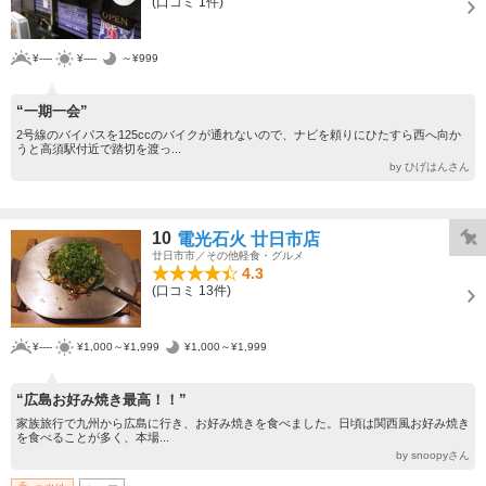
(口コミ 1件)
¥----
¥----
～¥999
“一期一会”
2号線のバイパスを125ccのバイクが通れないので、ナビを頼りにひたすら西へ向か
うと高須駅付近で踏切を渡っ...
by ひげはんさん
10
電光石火 廿日市店
廿日市市／その他軽食・グルメ
4.3
(口コミ 13件)
¥----
¥1,000～¥1,999
¥1,000～¥1,999
“広島お好み焼き最高！！”
家族旅行で九州から広島に行き、お好み焼きを食べました。日頃は関西風お好み焼き
を食べることが多く、本場...
by snoopyさん