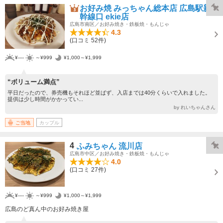
お好み焼 みっちゃん総本店 広島駅新
幹線口 ekie店
広島市南区／お好み焼き・鉄板焼・もんじゃ
4.3
(口コミ 52件)
¥----
～¥999
¥1,000～¥1,999
“ボリューム満点”
平日だったので、券売機もそれほど並ばず、入店までは40分くらいで入れました。
提供は少し時間がかかってい...
by れいちゃんさん
ご当地
カップル
4
ふみちゃん 流川店
広島市中区／お好み焼き・鉄板焼・もんじゃ
4.0
(口コミ 27件)
¥----
～¥999
¥1,000～¥1,999
広島のど真ん中のお好み焼き屋