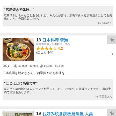
“広島焼き初体験。”
広島焼きは食べたことあるけれど、みんなが言う。広島で食べる広島焼きはとても美
味しいと。今回広島にきた...
by rukaさん
18
日本料理 雲海
広島市中区／日本料理・懐石
4.2
(口コミ 4件)
¥----
¥3,000～¥3,999
¥8,000～¥9,999
日本庭園を眺めながら、四季折々のお料理を
“ほどほどに高級です”
家内と１歳の孫の３人でランチ利用しました。 それなりに高級ランチです。 事前予
約で個室もあります。 ...
by 章男君さん
19
お好み焼き鉄板居酒屋 大昌