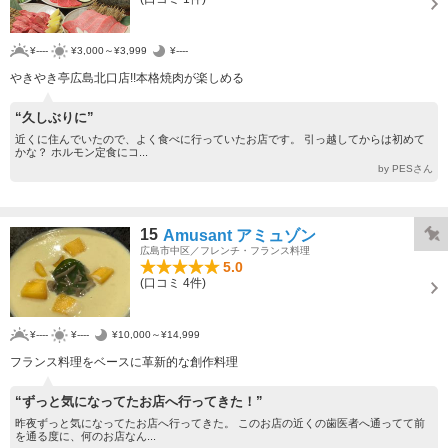
¥----
¥3,000～¥3,999
¥----
やきやき亭広島北口店!!本格焼肉が楽しめる
“久しぶりに”
近くに住んでいたので、よく食べに行っていたお店です。 引っ越してからは初めて
かな？ ホルモン定食にコ...
by PESさん
15
Amusant アミュゾン
広島市中区／フレンチ・フランス料理
5.0
(口コミ 4件)
¥----
¥----
¥10,000～¥14,999
フランス料理をベースに革新的な創作料理
“ずっと気になってたお店へ行ってきた！”
昨夜ずっと気になってたお店へ行ってきた。 このお店の近くの歯医者へ通ってて前
を通る度に、何のお店なん...