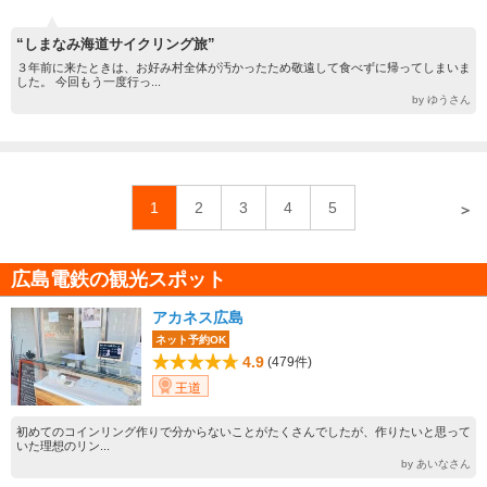
“しまなみ海道サイクリング旅”
３年前に来たときは、お好み村全体が汚かったため敬遠して食べずに帰ってしまいま
した。 今回もう一度行っ...
by ゆうさん
1
2
3
4
5
＞
広島電鉄の観光スポット
アカネス広島
ネット予約OK
4.9
(479件)
王道
初めてのコインリング作りで分からないことがたくさんでしたが、作りたいと思って
いた理想のリン...
by あいなさん