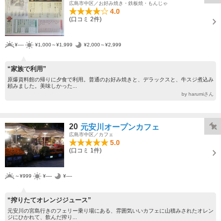
広島市中区／お好み焼き・鉄板焼・もんじゃ
4.0
(口コミ 2件)
¥----
¥1,000～¥1,999
¥2,000～¥2,999
“家族で利用”
原爆資料館の帰りに夕食で利用。普通のお好み焼きと、デラックスと、牛スジ煮込み
頼みました。美味しかった...
by harumiさん
20
元安川オープンカフェ
広島市中区／カフェ
5.0
(口コミ 1件)
～¥999
¥----
¥----
“搾りたてオレンジジュース”
元安川の宮島行きのフェリー乗り場にある、雰囲気いいカフェに山積みされたオレン
ジにひかれて、飲んだ搾り...