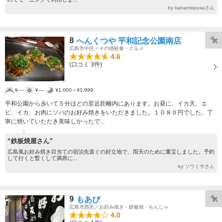
by kanamisyusaさん
8
へんくつや 平和記念公園南店
広島市中区／その他軽食・グルメ
4.6
(口コミ 3件)
¥----
¥----
¥1,000～¥1,999
平和公園から歩いて５分ほどの至近距離内にあります。お昼に、イカ天、エ
ビ、イカ、お肉にソバのお好み焼きをいただきました。１０８０円でした。丁
寧に焼いていただき美味しかったで...
“鉄板焼屋さん”
広島風お好み焼き目当ての宿泊先直ぐの好立地で、雨天のために重宝しました。予約
して行くと暫くして満席に...
by ソウミサさん
9
もあび
広島市西区／お好み焼き・鉄板焼・もんじゃ
4.0