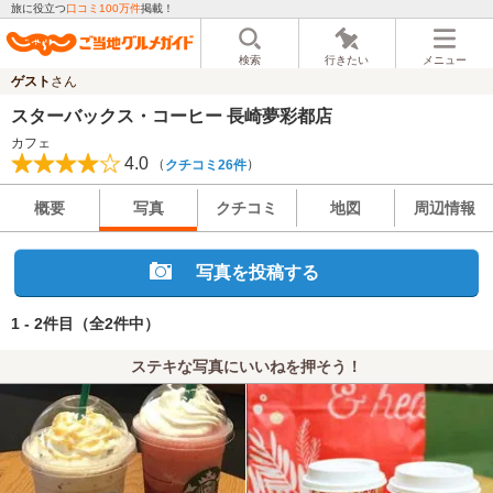
旅に役立つ
口コミ100万件
掲載！
検索
行きたい
メニュー
ゲスト
さん
スターバックス・コーヒー 長崎夢彩都店
カフェ
4.0
（
）
クチコミ26件
概要
写真
クチコミ
地図
周辺情報
写真を投稿する
1 - 2件目
（全2件中）
ステキな写真にいいねを押そう！