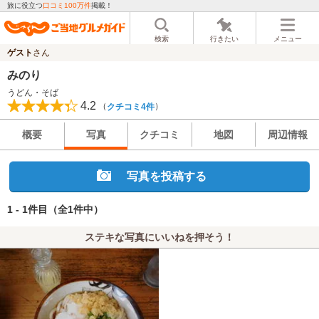
旅に役立つ
口コミ100万件
掲載！
検索
行きたい
メニュー
ゲスト
さん
みのり
うどん・そば
4.2
（
）
クチコミ4件
概要
写真
クチコミ
地図
周辺情報
写真を投稿する
1 - 1件目
（全1件中）
ステキな写真にいいねを押そう！