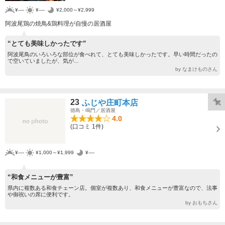
¥----
¥----
¥2,000～¥2,999
阿波尾鶏の焼鳥&鶏料理が自慢の居酒屋
“とても美味しかったです”
阿波尾鳥のいろいろな部位が食べれて、とても美味しかったです。早い時間だったの
で空いていましたが、気が...
by なまけものさん
23
ふじや庄町本店
徳島・鳴門／居酒屋
4.0
(口コミ 1件)
¥----
¥1,000～¥1,999
¥----
“和食メニューが豊富”
県内に複数ある和食チェーン店。個室が複数あり、和食メニューが豊富なので、法事
や御祝いの席に便利です。
by おもちさん