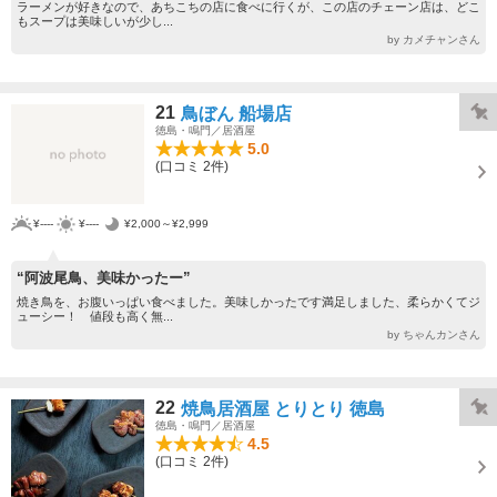
ラーメンが好きなので、あちこちの店に食べに行くが、この店のチェーン店は、どこ
もスープは美味しいが少し...
by カメチャンさん
21
鳥ぼん 船場店
徳島・鳴門／居酒屋
5.0
(口コミ 2件)
¥----
¥----
¥2,000～¥2,999
“阿波尾鳥、美味かったー”
焼き鳥を、お腹いっぱい食べました。美味しかったです満足しました、柔らかくてジ
ューシー！ 値段も高く無...
by ちゃんカンさん
22
焼鳥居酒屋 とりとり 徳島
徳島・鳴門／居酒屋
4.5
(口コミ 2件)