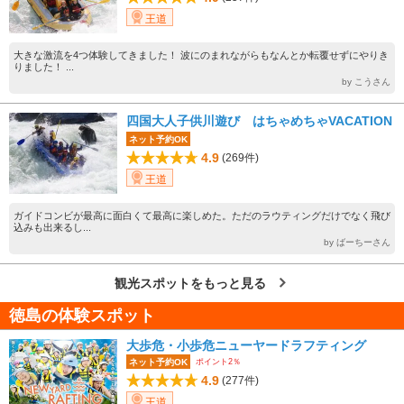
王道
大きな激流を4つ体験してきました！ 波にのまれながらもなんとか転覆せずにやりき
りました！ ...
by こうさん
四国大人子供川遊び はちゃめちゃVACATION
ネット予約OK
4.9
(269件)
王道
ガイドコンビが最高に面白くて最高に楽しめた。ただのラウティングだけでなく飛び
込みも出来るし...
by ばーちーさん
観光スポットをもっと見る
徳島の体験スポット
大歩危・小歩危ニューヤードラフティング
ポイント2％
ネット予約OK
4.9
(277件)
王道