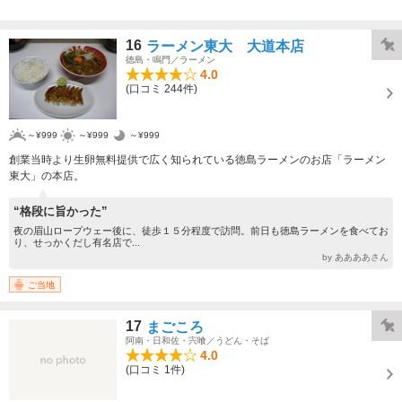
16
ラーメン東大 大道本店
徳島・鳴門／ラーメン
4.0
(口コミ 244件)
～¥999
～¥999
～¥999
創業当時より生卵無料提供で広く知られている徳島ラーメンのお店「ラーメン
東大」の本店。
“格段に旨かった”
夜の眉山ロープウェー後に、徒歩１５分程度で訪問。前日も徳島ラーメンを食べてお
り、せっかくだし有名店で...
by ああああさん
ご当地
17
まごころ
阿南・日和佐・宍喰／うどん・そば
4.0
(口コミ 1件)