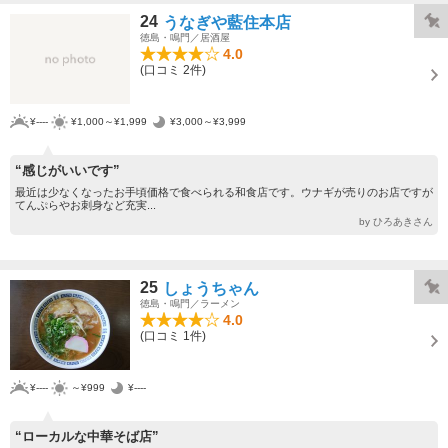
24
うなぎや藍住本店
徳島・鳴門／居酒屋
4.0
(口コミ 2件)
¥----
¥1,000～¥1,999
¥3,000～¥3,999
“感じがいいです”
最近は少なくなったお手頃価格で食べられる和食店です。ウナギが売りのお店ですが
てんぷらやお刺身など充実...
by ひろあきさん
25
しょうちゃん
徳島・鳴門／ラーメン
4.0
(口コミ 1件)
¥----
～¥999
¥----
“ローカルな中華そば店”