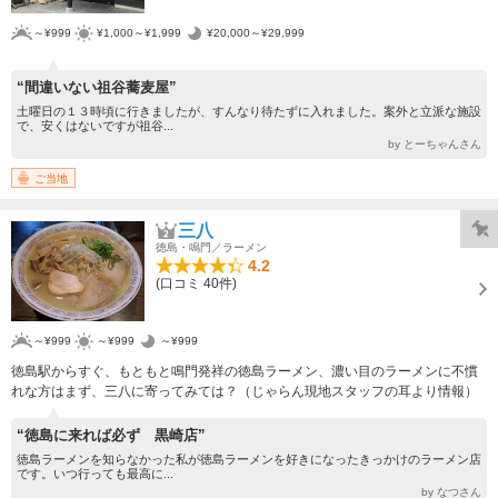
～¥999
¥1,000～¥1,999
¥20,000～¥29,999
“間違いない祖谷蕎麦屋”
土曜日の１３時頃に行きましたが、すんなり待たずに入れました。案外と立派な施設
で、安くはないですが祖谷...
by とーちゃんさん
ご当地
三八
徳島・鳴門／ラーメン
4.2
(口コミ 40件)
～¥999
～¥999
～¥999
徳島駅からすぐ、もともと鳴門発祥の徳島ラーメン、濃い目のラーメンに不慣
れな方はまず、三八に寄ってみては？（じゃらん現地スタッフの耳より情報）
“徳島に来れば必ず 黒崎店”
徳島ラーメンを知らなかった私が徳島ラーメンを好きになったきっかけのラーメン店
です。いつ行っても最高に...
by なつさん