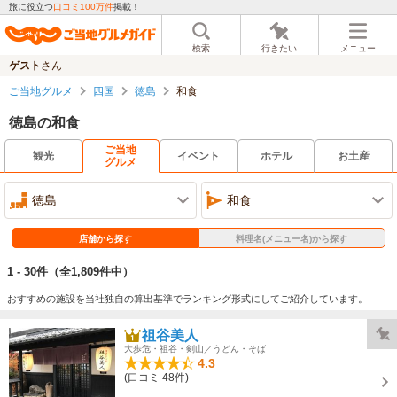
旅に役立つ
口コミ100万件
掲載！
検索
行きたい
メニュー
ゲスト
さん
ご当地グルメ
四国
徳島
和食
徳島の和食
ご当地
観光
イベント
ホテル
お土産
グルメ
徳島
和食
店舗から探す
料理名(メニュー名)から探す
1 - 30件
（全1,809件中）
おすすめの施設を当社独自の算出基準でランキング形式にしてご紹介しています。
祖谷美人
大歩危・祖谷・剣山／うどん・そば
4.3
(口コミ 48件)