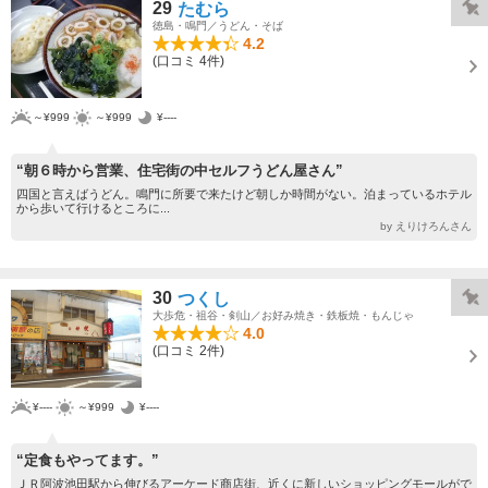
29
たむら
徳島・鳴門／うどん・そば
4.2
(口コミ 4件)
～¥999
～¥999
¥----
“朝６時から営業、住宅街の中セルフうどん屋さん”
四国と言えばうどん。鳴門に所要で来たけど朝しか時間がない。泊まっているホテル
から歩いて行けるところに...
by えりけろんさん
30
つくし
大歩危・祖谷・剣山／お好み焼き・鉄板焼・もんじゃ
4.0
(口コミ 2件)
¥----
～¥999
¥----
“定食もやってます。”
ＪＲ阿波池田駅から伸びるアーケード商店街、近くに新しいショッピングモールがで