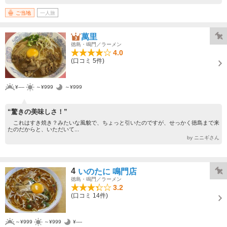
ご当地
一人旅
萬里
徳島・鳴門／ラーメン
4.0
(口コミ 5件)
¥----
～¥999
～¥999
“驚きの美味しさ！”
これはすき焼き？みたいな風貌で、ちょっと引いたのですが、せっかく徳島まで来
たのだからと、いただいて...
by ニニギさん
4
いのたに 鳴門店
徳島・鳴門／ラーメン
3.2
(口コミ 14件)
～¥999
～¥999
¥----