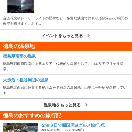
音楽花火やレーザーライトの照射など、多彩な演出で約1000発の花火が鳴門の
夜空を彩ります。おす...
イベントをもっと見る
徳島の温泉地
徳島県南部の温泉
徳島県阿南市以南にあるエリア、代表的な温泉として、山エリアで月ヶ谷温
泉、...
大歩危・祖谷周辺の温泉
徳島県北西部に位置する秘境ムード満点の温泉地。山里に一軒宿が点在してい
る...
温泉地をもっと見る
徳島のおすすめの旅行記
２泊３日で四国周遊グルメ旅行♪①
2017/10/7(土) ～ 2017/10/9(月)