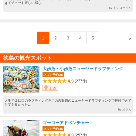
きてチョット寂しい感じ。...
by トシローさん
1
2
3
4
5
＞
徳島の観光スポット
大歩危・小歩危ニューヤードラフティング
ネット予約OK
4.9
(277件)
王道
人生で２回目のラフティングをこの吉野川のニューヤードラフティングで経験できて
とても良かった...
by 沼さん
ゴーゴーアドベンチャー
ネット予約OK
4.9
(257件)