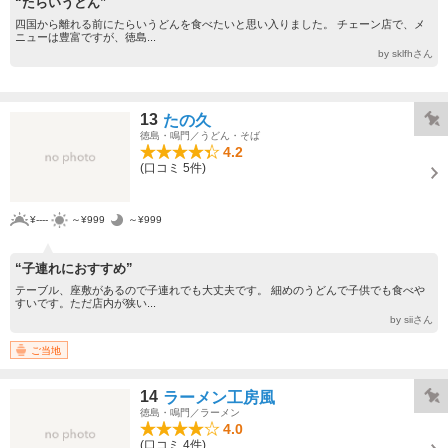
“たらいうどん”
四国から離れる前にたらいうどんを食べたいと思い入りました。 チェーン店で、メ
ニューは豊富ですが、徳島...
by sklfhさん
13
たの久
徳島・鳴門／うどん・そば
4.2
(口コミ 5件)
¥----
～¥999
～¥999
“子連れにおすすめ”
テーブル、座敷があるので子連れでも大丈夫です。 細めのうどんで子供でも食べや
すいです。ただ店内が狭い...
by siiさん
ご当地
14
ラーメン工房風
徳島・鳴門／ラーメン
4.0
(口コミ 4件)