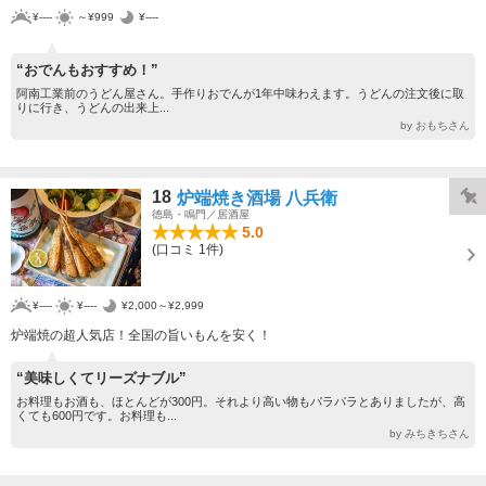
¥----
～¥999
¥----
“おでんもおすすめ！”
阿南工業前のうどん屋さん。手作りおでんが1年中味わえます。うどんの注文後に取
りに行き、うどんの出来上...
by おもちさん
18
炉端焼き酒場 八兵衛
徳島・鳴門／居酒屋
5.0
(口コミ 1件)
¥----
¥----
¥2,000～¥2,999
炉端焼の超人気店！全国の旨いもんを安く！
“美味しくてリーズナブル”
お料理もお酒も、ほとんどが300円。それより高い物もパラパラとありましたが、高
くても600円です。お料理も...
by みちきちさん