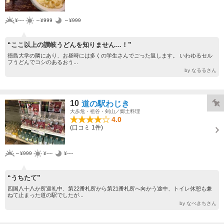
¥----
～¥999
～¥999
“ここ以上の讃岐うどんを知りません…！”
徳島大学の隣にあり、お昼時には多くの学生さんでごった返します。 いわゆるセル
フうどんでコシのあるおう...
by なるるさん
10
道の駅わじき
大歩危・祖谷・剣山／郷土料理
4.0
(口コミ 1件)
～¥999
¥----
¥----
“うちたて”
四国八十八か所巡礼中、第22番札所から第21番札所へ向かう途中、トイレ休憩も兼
ねて止まった道の駅でしたが...
by なべきちさん