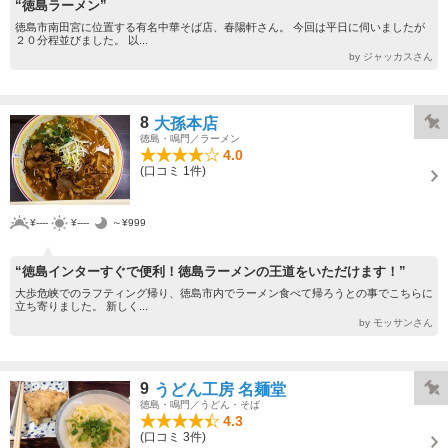
“徳島ラーメン”
徳島市南田宮に位置する有名中華そば店、春陽軒さん。 今回は平日に伺いましたが
２０分程並びました。 以...
by ジャッカスさん
8
大孫本店
徳島・鳴門／ラーメン
4.0
(口コミ 1件)
¥----
¥----
～¥999
“徳島インターすぐで便利！徳島ラーメンの王道をいただけます！”
大歩危峡でのラフティング帰り、徳島市内でラーメン食べて帰ろうとの事でこちらに
立ち寄りました。 新しく...
by モッサンさん
9
うどん工房 名麺堂
徳島・鳴門／うどん・そば
4.3
(口コミ 3件)