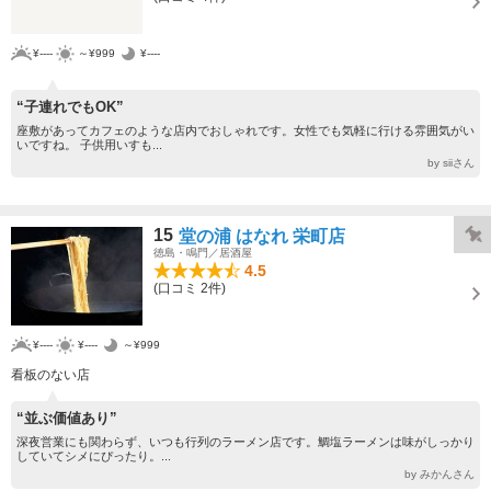
¥----
～¥999
¥----
“子連れでもOK”
座敷があってカフェのような店内でおしゃれです。女性でも気軽に行ける雰囲気がい
いですね。 子供用いすも...
by siiさん
15
堂の浦 はなれ 栄町店
徳島・鳴門／居酒屋
4.5
(口コミ 2件)
¥----
¥----
～¥999
看板のない店
“並ぶ価値あり”
深夜営業にも関わらず、いつも行列のラーメン店です。鯛塩ラーメンは味がしっかり
していてシメにぴったり。...
by みかんさん