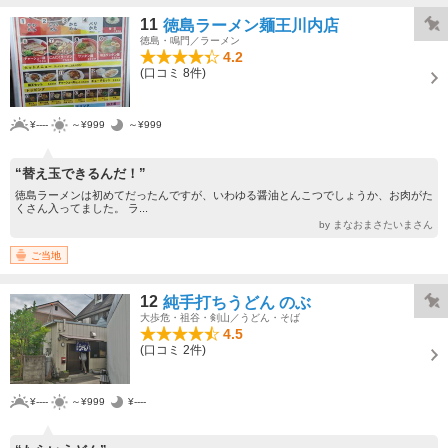
11
徳島ラーメン麺王川内店
徳島・鳴門／ラーメン
4.2
(口コミ 8件)
¥----
～¥999
～¥999
“替え玉できるんだ！”
徳島ラーメンは初めてだったんですが、いわゆる醤油とんこつでしょうか、お肉がた
くさん入ってました。 ラ...
by まなおまさたいまさん
ご当地
12
純手打ちうどん のぶ
大歩危・祖谷・剣山／うどん・そば
4.5
(口コミ 2件)
¥----
～¥999
¥----