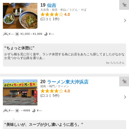
19
仙吉
大歩危・祖谷・剣山／うどん・そば
4.0
(口コミ 1件)
¥----
¥1,000～¥1,999
¥----
“ちょっと休憩に”
かずら橋を見に行く途中、ランチ休憩する為にお店をあちこち探してましたがなかな
か見つからず山路を通りあ...
by らららさん
20
ラーメン東大沖浜店
徳島・鳴門／ラーメン
4.0
(口コミ 5件)
¥----
～¥999
¥----
“美味しいが、スープが少し濃いように思う。”