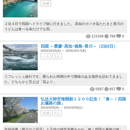
夫婦
２泊３日で四国へドライブ旅に行きました。 高知のカツオ塩たたきと香川の
うどんは食べる為だけでも四...
123166
768
0
四国 ～愛媛･高知･徳島･香川～（2泊3日）
2024/10/15(火) ～ 2024/10/17(木)
一人
1人
リフレッシュ旅行です。限られた時間の中で興味のある場所を訪れてきまし
た。どちらかと言えば「花より...
5567
657
0
弘法大師空海開創１２００記念！「春～！四国
お遍路の旅」
2014/3/25(火) ～ 2014/3/29(土)
夫婦
2人
先祖供養（親父の７回忌）と子供の病気平癒をかね「春！四国お遍路の旅」