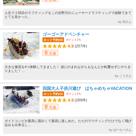
人生で２回目のラフティングをこの吉野川のニューヤードラフティングで経験できて
とても良かった...
by 沼さん
ゴーゴーアドベンチャー
ポイント2％
ネット予約OK
4.9
(257件)
王道
大きな激流を4つ体験してきました！ 波にのまれながらもなんとか転覆せずにやりき
りました！ ...
by こうさん
四国大人子供川遊び はちゃめちゃVACATION
ポイント2％
ネット予約OK
4.9
(269件)
王道
ガイドコンビが最高に面白くて最高に楽しめた。ただのラウティングだけでなく飛び
込みも出来るし...
by ばーちーさん