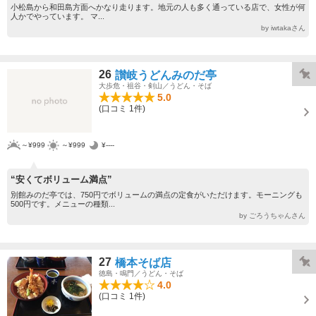
小松島から和田島方面へかなり走ります。地元の人も多く通っている店で、女性が何
人かでやっています。 マ...
by iwtakaさん
26
讃岐うどんみのだ亭
大歩危・祖谷・剣山／うどん・そば
5.0
(口コミ 1件)
～¥999
～¥999
¥----
“安くてボリューム満点”
別館みのだ亭では、750円でボリュームの満点の定食がいただけます。モーニングも
500円です。メニューの種類...
by ごろうちゃんさん
27
橋本そば店
徳島・鳴門／うどん・そば
4.0
(口コミ 1件)