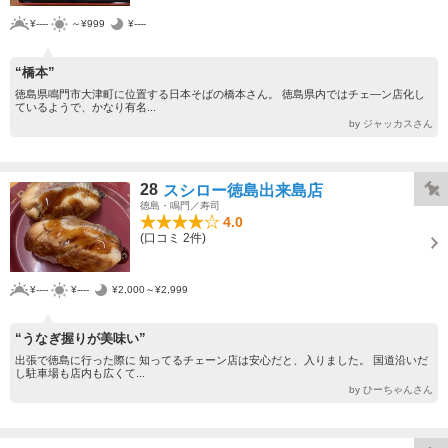
¥----
～¥999
¥----
“橋本”
徳島県鳴門市大津町に位置する日本そばの橋本さん。 徳島県内ではチェ―ン店化し
ているようで、かなり有名...
by ジャッカスさん
28
スシロー徳島出来島店
徳島・鳴門／寿司
4.0
(口コミ 2件)
¥----
¥----
¥2,000～¥2,999
“うなぎ握りが美味い”
出張で徳島に行った際に 知ってるチェーン店は安心だと、入りました。 国道沿いだ
し駐車場も店内も広くて...
by ひーちゃんさん