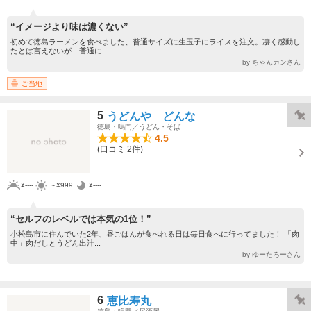
“イメージより味は濃くない”
初めて徳島ラーメンを食べました、普通サイズに生玉子にライスを注文。凄く感動し
たとは言えないが 普通に...
by ちゃんカンさん
ご当地
5
うどんや どんな
徳島・鳴門／うどん・そば
4.5
(口コミ 2件)
¥----
～¥999
¥----
“セルフのレベルでは本気の1位！”
小松島市に住んでいた2年、昼ごはんが食べれる日は毎日食べに行ってました！ 「肉
中」肉だしとうどん出汁...
by ゆーたろーさん
6
恵比寿丸