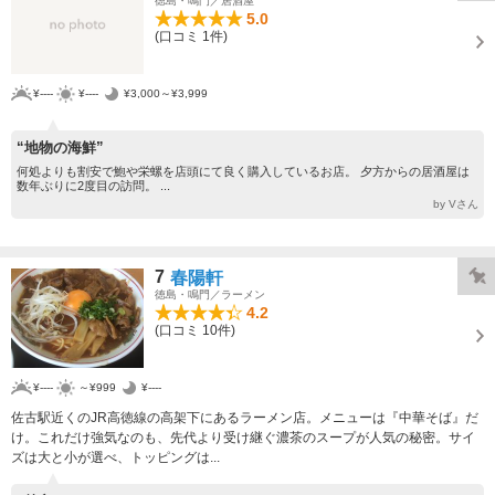
徳島・鳴門／居酒屋
5.0
(口コミ 1件)
¥----
¥----
¥3,000～¥3,999
“地物の海鮮”
何処よりも割安で鮑や栄螺を店頭にて良く購入しているお店。 夕方からの居酒屋は
数年ぶりに2度目の訪問。 ...
by Vさん
7
春陽軒
徳島・鳴門／ラーメン
4.2
(口コミ 10件)
¥----
～¥999
¥----
佐古駅近くのJR高徳線の高架下にあるラーメン店。メニューは『中華そば』だ
け。これだけ強気なのも、先代より受け継ぐ濃茶のスープが人気の秘密。サイ
ズは大と小が選べ、トッピングは...