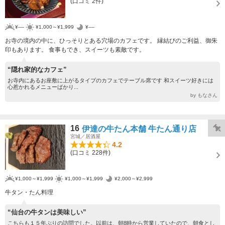
(口コミ 2件)
¥----
¥1,000～¥1,999
¥----
お寺の境内の中に、ひっそりとある穴場のカフェです。 縁結びのご利益、御朱
印もあります。 食事もでき、スイーツも素敵です。
“隠れ家的なカフェ”
お寺内にあるお座敷に上がるタイプのカフェでテーブル席です 和スイーツ好きには
心惹かれるメニューばかり...
by もなさん
16
伊達の牛たん本舗 牛たん通り店
宮城／居酒屋
4.2
(口コミ 228件)
¥1,000～¥1,999
¥1,000～¥1,999
¥2,000～¥2,999
牛タン・たん料理
“仙台の牛タンは美味しい”
こちらも１５年ぶりの訪問でした。以前は、朝8時から営業していたので、朝食とし