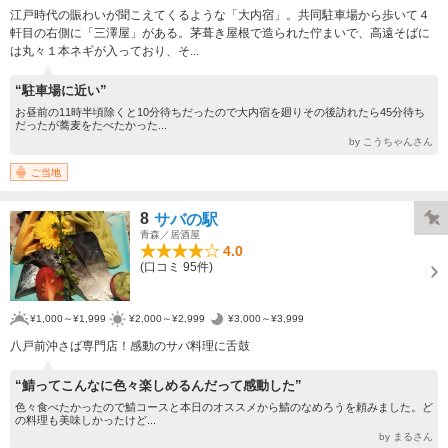
江戸時代の賑わいが聞こえてくるような「大内宿」。共同駐車場から歩いて４
軒目の右側に「三澤屋」がある。茅葺き屋根で造られた佇まいで、高遠そばに
は丸々１本ネギが入っており、そ...
“駐車場に近い”
お昼前の11時半頃除くと10分待ちだったので大内宿を廻りその後訪れたら45分待ち
だったが蕎麦をたべたかった...
by こうちゃんさん
ご当地
8
サバの駅
青森／居酒屋
4.0
(口コミ 95件)
¥1,000～¥1,999
¥2,000～¥2,999
¥3,000～¥3,999
八戸前沖さば専門店！感動のサバ料理に舌鼓
“鯖ってこんなに色々楽しめるんだって感動した”
色々食べたかったので鯖コースと本日のオススメから鯖のなめろうを頼みました。ど
の料理も美味しかったけど...
by まるさん