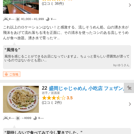
(口コミ 36件)
¥----
¥1,000～¥1,999
¥----
これ以上のロケーションはない！と感激する、流しそうめん処。山の湧き水が
飛沫をあげて流れ落ちる滝を正面に、その清水を使ったコシのある流しそうめ
んが食べ放題。湧き水で育ったマ...
“風情を”
風情を感じることができるお店になっていますよ。ちょっと昔らしい雰囲気が漂って
いるのではないかとも思い...
by ゆうさん
ご当地
22
盛岡じゃじゃめん 小吃店 フェザン店
岩手／居酒屋
3.5
(口コミ 2件)
¥----
～¥999
¥----
“期待しないで食べてみて少し驚きでした。”