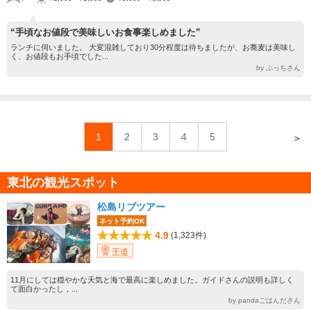
“手頃なお値段で美味しいお食事楽しめました”
ランチに伺いました。 大変混雑しており30分程度は待ちましたが、お蕎麦は美味し
く、お値段もお手頃でした...
by ぷっちさん
1
2
3
4
5
＞
東北の観光スポット
松島リブツアー
ネット予約OK
4.9
(1,323件)
王道
11月にしては穏やかな天気と海で最高に楽しめました。ガイドさんの説明も詳しく
て面白かったし，...
by pandaごはんださん