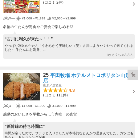
(口コミ 2件)
¥----
¥1,000～¥1,999
¥2,000～¥2,999
名物の牛たんが定食やご宴会で楽しめる◎
“古川に利久が来た～！！”
やっぱり利久の牛たん！やわらかく美味しい（笑）古川にようやくやって来てくれま
した～ 牛たんにお刺身、...
by さくちゃんさん
25
平田牧場 ホテルメトロポリタン山形
店
山形／居酒屋
4.3
(口コミ 111件)
¥----
¥1,000～¥1,999
¥1,000～¥1,999
感動のおいしさを平牧から…市内唯一の直営
“新幹線の待ち時間に”
時間が余ったので、サラッと入りましたが本格的なとんかつ屋さんでした。カツはも
ちろん、ドレッシングが美...