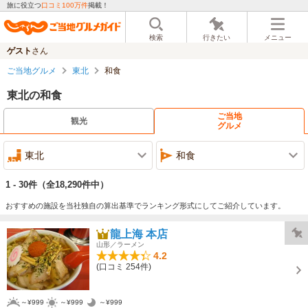
旅に役立つ
口コミ100万件
掲載！
検索
行きたい
メニュー
ゲスト
さん
ご当地グルメ
東北
和食
東北の和食
ご当地
観光
グルメ
東北
和食
1 - 30件
（全18,290件中）
おすすめの施設を当社独自の算出基準でランキング形式にしてご紹介しています。
龍上海 本店
山形／ラーメン
4.2
(口コミ 254件)
～¥999
～¥999
～¥999