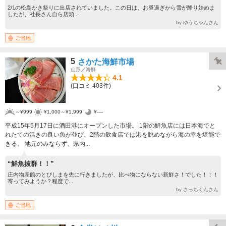
2/1の松島かき祭りに出店されていました。この日は、お昼過ぎから雪が降り始めま
したが、社長さん自ら店頭...
by ゆうちゃんさん
ご当地
5
さかた海鮮市場
山形／海鮮
4.1
(口コミ 403件)
～¥999
¥1,000～¥1,999
¥----
平成15年5月17日に酒田港にオープンした市場。 1階の鮮魚店には日本海でと
れたての活きの良い魚が並び、2階の飲食店では港を眺めながら海の幸を堪能で
きる。 地元のみならず、県内...
“鮮魚抜群！！”
庄内物産館のとびしまを先に行きましたが、比べ物にならない新鮮さ！でした！！！
寄ってみようか？程度で...
by さっちくんさん
ご当地