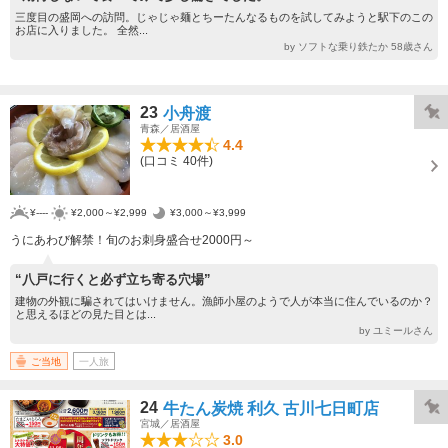
三度目の盛岡への訪問。じゃじゃ麺とちーたんなるものを試してみようと駅下のこの
お店に入りました。 全然...
by ソフトな乗り鉄たか 58歳さん
23
小舟渡
青森／居酒屋
4.4
(口コミ 40件)
¥----
¥2,000～¥2,999
¥3,000～¥3,999
うにあわび解禁！旬のお刺身盛合せ2000円～
“八戸に行くと必ず立ち寄る穴場”
建物の外観に騙されてはいけません。漁師小屋のようで人が本当に住んでいるのか？
と思えるほどの見た目とは...
by ユミールさん
ご当地
一人旅
24
牛たん炭焼 利久 古川七日町店
宮城／居酒屋
3.0