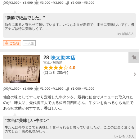
¥3,000～¥3,999
¥3,000～¥3,999
¥5,000～¥5,999
“新鮮で絶品でした。”
仙台に来ると寄らせて頂いています。いつもネタが新鮮で、本当に美味しいです。煮
アナゴは特に美味しくて、...
by ぱぱさん
ご当地
一人旅
28
味太助本店
宮城／居酒屋
4.0
(口コミ 205件)
¥1,000～¥1,999
¥1,000～¥1,999
¥1,000～¥1,999
仙台の味としてすっかり定着した牛タンを、最初に仙台でメニューに取入れた
のが「味太助」先代御主人である佐野啓四郎さん。牛タンを食べるなら元祖で
ある味太助がおすすめ。香ばしい...
“本当に美味しい牛タン”
牛たんは今やどこても美味しく食べられると思っていましたが、ここのは全く違うも
のでした！炭の風味がしっ...
by ひろりさん