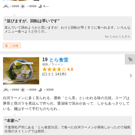
～¥999
～¥999
¥----
“並びますが、回転は早いです”
並んでいて諦めようかと思いますが、わりと回転が早くすぐに食べれます。いろんな
メニュー食べようと行くの...
by じゅんくんさん
ご当地
19
とら食堂
福島／ラーメン
4.0
(口コミ 141件)
～¥999
～¥999
～¥999
白河ラーメンに多く見られる、通称「とら系」といわれる味の元祖。スープは
豚骨と鶏ガラを煮込んで作られ、醤油味で深みがあって、しかもあっさりして
いる。麺はすべて手打ちのちぢれ...
“本家へ”
千葉県松戸市にある「とら食堂分店」で食べた白河ラーメンが美味しかったので福島
出張のタイミングでは絶対...