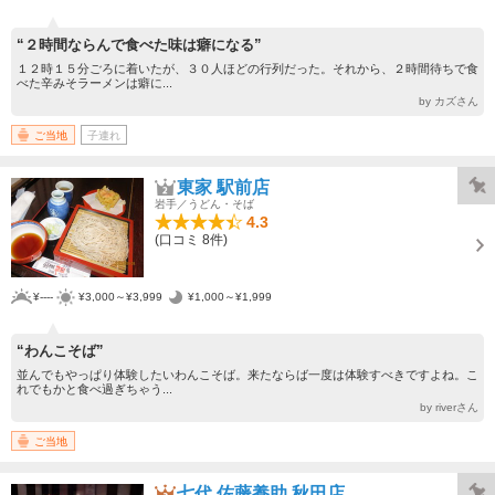
“２時間ならんで食べた味は癖になる”
１２時１５分ごろに着いたが、３０人ほどの行列だった。それから、２時間待ちで食
べた辛みそラーメンは癖に...
by カズさん
ご当地
子連れ
東家 駅前店
岩手／うどん・そば
4.3
(口コミ 8件)
¥----
¥3,000～¥3,999
¥1,000～¥1,999
“わんこそば”
並んでもやっぱり体験したいわんこそば。来たならば一度は体験すべきですよね。こ
れでもかと食べ過ぎちゃう...
by riverさん
ご当地
七代 佐藤養助 秋田店