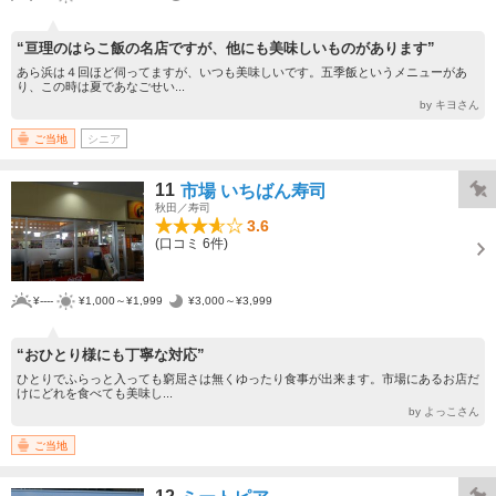
“亘理のはらこ飯の名店ですが、他にも美味しいものがあります”
あら浜は４回ほど伺ってますが、いつも美味しいです。五季飯というメニューがあ
り、この時は夏であなごせい...
by キヨさん
ご当地
シニア
11
市場 いちばん寿司
秋田／寿司
3.6
(口コミ 6件)
¥----
¥1,000～¥1,999
¥3,000～¥3,999
“おひとり様にも丁寧な対応”
ひとりでふらっと入っても窮屈さは無くゆったり食事が出来ます。市場にあるお店だ
けにどれを食べても美味し...
by よっこさん
ご当地