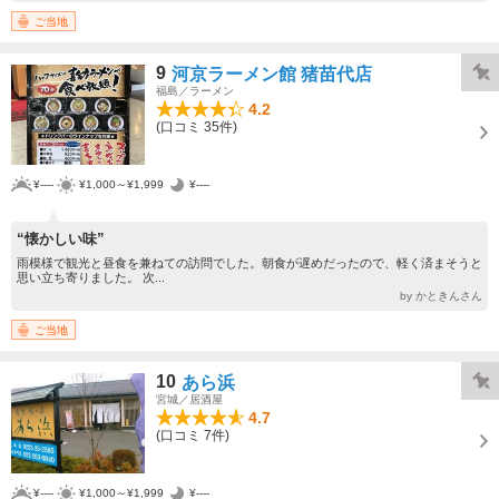
ご当地
9
河京ラーメン館 猪苗代店
福島／ラーメン
4.2
(口コミ 35件)
¥----
¥1,000～¥1,999
¥----
“懐かしい味”
雨模様で観光と昼食を兼ねての訪問でした。朝食が遅めだったので、軽く済まそうと
思い立ち寄りました。 次...
by かときんさん
ご当地
10
あら浜
宮城／居酒屋
4.7
(口コミ 7件)
¥----
¥1,000～¥1,999
¥----