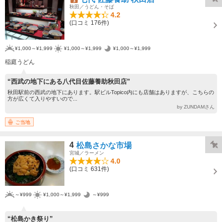
秋田／うどん・そば
4.2
(口コミ 176件)
¥1,000～¥1,999
¥1,000～¥1,999
¥1,000～¥1,999
稲庭うどん
“西武の地下にある八代目佐藤養助秋田店”
秋田駅前の西武の地下にあります。駅ビルTopico内にも店舗はありますが、こちらの
方が広くて入りやすいので...
by ZUNDAMさん
ご当地
4
松島さかな市場
宮城／ラーメン
4.0
(口コミ 631件)
～¥999
¥1,000～¥1,999
～¥999
“松島かき祭り”