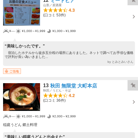
12
ミートピア
山形／居酒屋
4.3
(口コミ 53件)
¥----
¥1,000～¥1,999
¥1,000～¥1,999
“美味しかったです。”
宿泊したホテルから徒歩五分程の場所にありました。ネットで調べてお手頃な価格
で評判が良い為いきました...
by とみとみいさん
ご当地
13
秋田 無限堂 大町本店
秋田／うどん・そば
4.2
(口コミ 36件)
¥----
¥1,000～¥1,999
¥2,000～¥2,999
稲庭うどん 郷土料理
“美味しい稲庭うどんと出会えた”