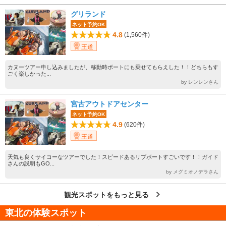
グリランド
ネット予約OK
4.8
(1,560件)
王道
カヌーツアー申し込みましたが、移動時ボートにも乗せてもらえした！！どちらもす
ごく楽しかった...
by レンレンさん
宮古アウトドアセンター
ネット予約OK
4.9
(620件)
王道
天気も良くサイコーなツアーでした！スピードあるリブボートすごいです！！ガイド
さんの説明もGO...
by メグミオノデラさん
観光スポットをもっと見る
東北の体験スポット