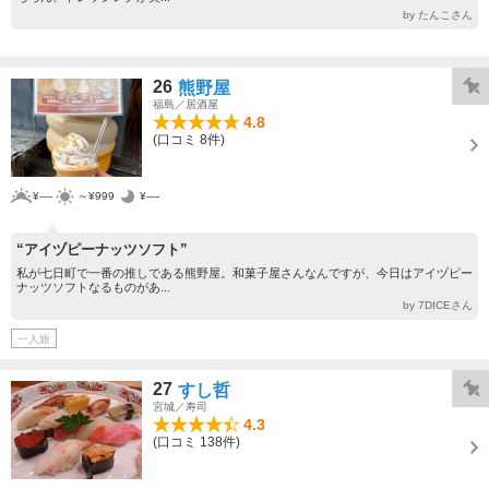
by たんこさん
26
熊野屋
福島／居酒屋
4.8
(口コミ 8件)
¥----
～¥999
¥----
“アイヅピーナッツソフト”
私が七日町で一番の推しである熊野屋。和菓子屋さんなんですが、今日はアイヅピー
ナッツソフトなるものがあ...
by 7DICEさん
一人旅
27
すし哲
宮城／寿司
4.3
(口コミ 138件)