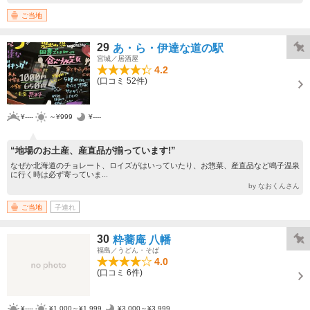
ご当地
29
あ・ら・伊達な道の駅
宮城／居酒屋
4.2
(口コミ 52件)
¥----
～¥999
¥----
“地場のお土産、産直品が揃っています!”
なぜか北海道のチョレート、ロイズがはいっていたり、お惣菜、産直品など鳴子温泉
に行く時は必ず寄っていま...
by なおくんさん
ご当地
子連れ
30
粋蕎庵 八幡
福島／うどん・そば
4.0
(口コミ 6件)
¥----
¥1,000～¥1,999
¥3,000～¥3,999