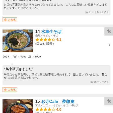
お店の雰囲気が良さそうなので入ってみました。 こんなに美味しい稲庭うどんは初
めてです。ありがとうござ...
by しょうちゃんさん
ご当地
14
水車生そば
山形／うどん・そば
4.1
(口コミ 86件)
¥----
～¥999
～¥999
“鳥中華頂きました”
平日だった事も有り、車でも裏の駐車場に停められて、割と空いていました。 昔な
がらの道具と製法で打った...
by ホーリーさん
ご当地
15
お寺Cafe 夢想庵
宮城／カフェ、うどん・そば、縁結び
4.0