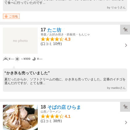
て食べに行っていたのです...
by りゅうさん
ご当地
17
たこ坊
青森／お好み焼き・鉄板焼・もんじゃ
4.3
(口コミ 10件)
¥----
～¥999
¥----
“かき氷も売っていました”
夏だったからか、ソフトクリームの他に、かき氷も売っていました。定番のイチゴを
選んだのですが、とても懐...
by matikoさん
18
そばの店 ひらま
山形／ラーメン
4.1
(口コミ 38件)