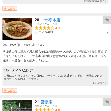
by kanamisyusaさん
ご当地
20
一寸亭本店
山形／うどん・そば
4.1
(口コミ 93件)
～¥999
～¥999
～¥999
そば処山形に違わず河北町もそばが自慢の一つだが、この地域の名物と言えば
「冷たい肉そば」。一寸亭本店の肉そばは鳥のダシがきいたあっさりスープが
好評。一度食べると病みつきにな...
“ルーティンだよね”
山形によく行くけど、その目的に、一寸亭さんは絶対です。 他も、美味しいけど、
食べたくなるのは、一寸亭...
by tomoさん
ご当地
21
吾妻庵
福島／うどん・そば
4.0