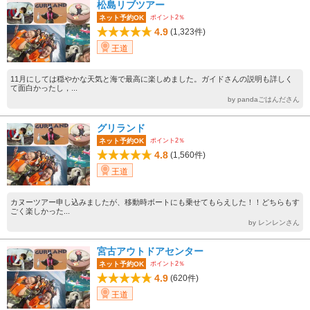
松島リブツアー
ポイント2％
ネット予約OK
4.9
(1,323件)
王道
11月にしては穏やかな天気と海で最高に楽しめました。ガイドさんの説明も詳しく
て面白かったし，...
by pandaごはんださん
グリランド
ポイント2％
ネット予約OK
4.8
(1,560件)
王道
カヌーツアー申し込みましたが、移動時ボートにも乗せてもらえした！！どちらもす
ごく楽しかった...
by レンレンさん
宮古アウトドアセンター
ポイント2％
ネット予約OK
4.9
(620件)
王道