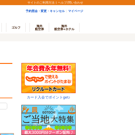
サイトのご利用方法
ヘルプ/問い合わせ
予約照会・変更・キャンセル
マイページ
海外
海外
ゴルフ
航空券
航空券+ホテル
カード入会でポイントget♪