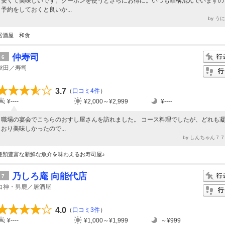
安くて美味しいです。クーポンを使うとさらにお得に。いつも結構混んでいますの
予約をしておくと良いか...
by う
居酒屋 和食
仲寿司
6
秋田／寿司
3.7
（
口コミ4件
）
¥----
¥2,000～¥2,999
¥----
職場の宴会でこちらのおすし屋さんを訪れました。 コース料理でしたが、どれも
おり美味しかったので...
by しんちゃん７
種類豊富な新鮮な魚介を味わえるお寿司屋♪
乃しろ庵 向能代店
7
白神・男鹿／居酒屋
4.0
（
口コミ3件
）
¥----
¥1,000～¥1,999
～¥999