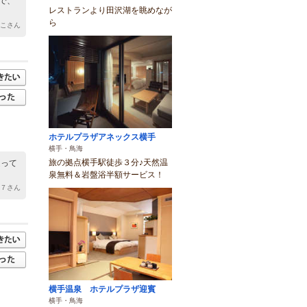
で、
レストランより田沢湖を眺めなが
ら
にこさん
ホテルプラザアネックス横手
横手・鳥海
旅の拠点横手駅徒歩３分♪天然温
凝って
泉無料＆岩盤浴半額サービス！
７７さん
横手温泉 ホテルプラザ迎賓
横手・鳥海