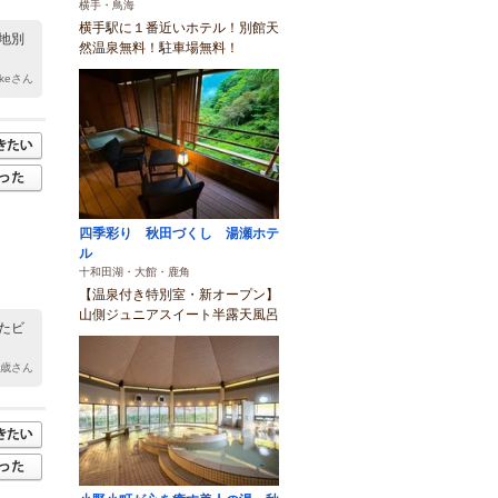
横手・鳥海
横手駅に１番近いホテル！別館天
地別
然温泉無料！駐車場無料！
ukeさん
四季彩り 秋田づくし 湯瀬ホテ
ル
十和田湖・大館・鹿角
【温泉付き特別室・新オープン】
山側ジュニアスイート半露天風呂
たビ
2歳さん