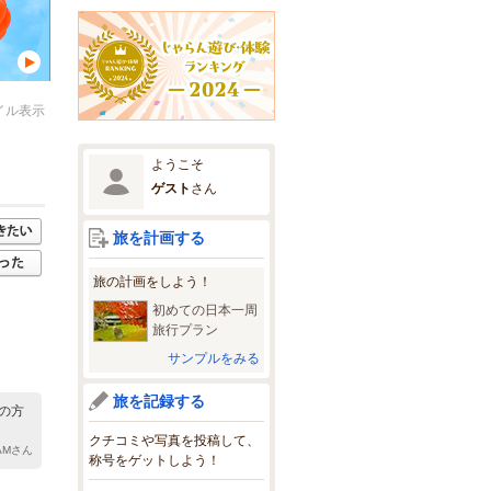
イル表示
ようこそ
ゲスト
さん
旅を計画する
旅の計画をしよう！
初めての日本一周
旅行プラン
サンプルをみる
旅を記録する
の方
クチコミや写真を投稿して、
DAMさん
称号をゲットしよう！