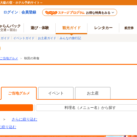
最大級の宿・ホテル予約サイト～
ログイン
会員登録
お得な特典をみる
ゃらんパック
遊び・体験
観光ガイド
レンタカー
航空券
（交通＋宿泊）
メガイド
イベントガイド
お土産ガイド
みんなの旅行記
ご当地グルメ
＞
秋田の和食
イベント
お土産
ご当地グルメ
料理名（メニュー名）から探す
＞
さらに絞り込む
に絞り込む