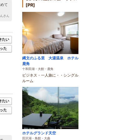
[PR]
初めて
ゃんさん
縄文のふる里 大湯温泉 ホテル
鹿角
十和田湖・大館・鹿角
ビジネス・一人旅に・・シングル
ルーム
ホテルグランド天空
田沢湖・角館・大曲