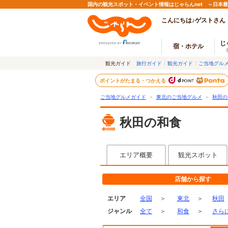
国内の観光スポット・イベント情報はじゃらんnet ～日本
こんにちは♪ゲストさん
じ
宿・ホテル
観光ガイド
旅行ガイド
観光ガイド
ご当地グル
ポイントがたまる・つかえる
ご当地グルメガイド
＞
東北のご当地グルメ
＞
秋田の
秋田の和食
エリア概要
観光スポット
店舗から探す
エリア
全国
＞
東北
＞
秋田
ジャンル
全て
＞
和食
＞
さら