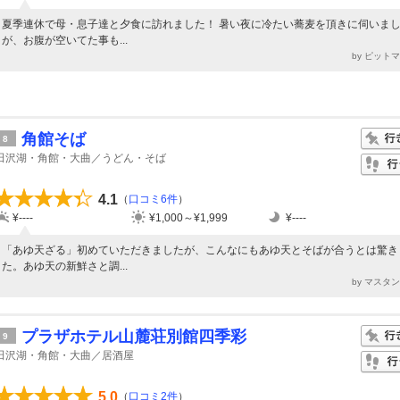
夏季連休で母・息子達と夕食に訪れました！ 暑い夜に冷たい蕎麦を頂きに伺いま
が、お腹が空いてた事も...
by ピット
角館そば
8
田沢湖・角館・大曲／うどん・そば
4.1
（
口コミ6件
）
¥----
¥1,000～¥1,999
¥----
「あゆ天ざる」初めていただきましたが、こんなにもあゆ天とそばが合うとは驚き
た。あゆ天の新鮮さと調...
by マスタ
プラザホテル山麓荘別館四季彩
9
田沢湖・角館・大曲／居酒屋
5.0
（
口コミ2件
）