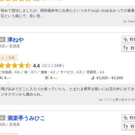
初めて宿泊しましたが、昭和最終年に出来たというホテルはいわゆるかっての避暑
荘という感じで、良い意...
by Yos
津ねや
10
秋田／居酒屋
ご当地
4.4
（
口コミ24件
）
ご当地感：4.6 ／ 味：4.7 ／ 価格：4.2 ／ サービス：4.3 ／ 雰囲気：4.1
¥----
¥----
¥3,000～¥3,999
飛び込みでどこに入ろうか迷っていたら、たまたま煙草を吸いにお店の外に出てき
ジネスマンから薦められ...
by ソフトな乗り鉄タカ 6
酒楽亭うみひこ
11
秋田／居酒屋