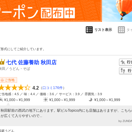
リスト表示
タ
グ形式にしてご紹介しています。
七代 佐藤養助 秋田店
秋田／うどん・そば
ご当地
4.2
（
口コミ176件
）
ご当地感：4.5 ／ 味：4.4 ／ 価格：3.6 ／ サービス：3.9 ／ 雰囲気：3.9
¥1,000～¥1,999
¥1,000～¥1,999
¥1,000～¥1,999
秋田駅前の西武の地下にあります。駅ビルTopico内にも店舗はありますが、こちら
が広くて入りやすいので...
by ZUN
稲庭うどん