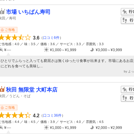
市場 いちばん寿司
秋田／寿司
ご当地
3.6
（
口コミ6件
）
ご当地感：4.0 ／ 味：3.5 ／ 価格：3.6 ／ サービス：3.3 ／ 雰囲気：3.3
¥----
¥1,000～¥1,999
¥3,000～¥3,999
ひとりでふらっと入っても窮屈さは無くゆったり食事が出来ます。市場にあるお店
にどれを食べても美味し...
by よ
秋田 無限堂 大町本店
秋田／うどん・そば
ご当地
4.2
（
口コミ36件
）
ご当地感：4.4 ／ 味：4.5 ／ 価格：3.9 ／ サービス：4.0 ／ 雰囲気：4.5
¥----
¥1,000～¥1,999
¥2,000～¥2,999