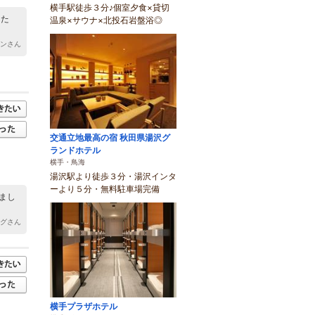
横手駅徒歩３分♪個室夕食×貸切
した
温泉×サウナ×北投石岩盤浴◎
マンさん
交通立地最高の宿 秋田県湯沢グ
ランドホテル
横手・鳥海
湯沢駅より徒歩３分・湯沢インタ
ーより５分・無料駐車場完備
まし
ングさん
横手プラザホテル