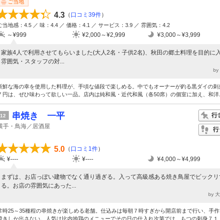
ご当地
4.3
（
口コミ39件
）
ご当地感：4.5 ／ 味：4.4 ／ 価格：4.1 ／ サービス：3.9 ／ 雰囲気：4.2
～¥999
¥2,000～¥2,999
¥3,000～¥3,999
家族4人で利用させてもらいました(大人2名・子供2名)、秋田の郷土料理を目的に
雰囲気・スタッフの対...
b
新鮮な海の幸を使用した料理が、手頃な値段で楽しめる。中でもオーナーが釣る黒ダイの刺
７円は、ぜひ味わって欲しい一品。店内は純和風・近代和風（各50席）の個室に加え、和洋..
串焼き 一平
12
横手・鳥海／居酒屋
5.0
（
口コミ1件
）
¥----
¥----
¥4,000～¥4,999
まずは、お店っぽい建物でなく通り過ぎる。入って高級感ある焼き鳥屋でビックリ
る。お店の雰囲気にあった...
by 
常時25～35種程の串焼きが楽しめる老舗。仕込みは毎朝７時すぎから開店前まで行い、手
焼きしか出さない。人気は比内地鶏のメニューでその日の仕入れ次第では、もつの刺身７１..