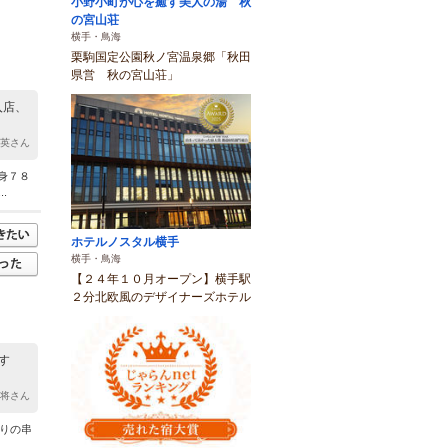
小野小町が心を癒す美人の湯 秋
の宮山荘
横手・鳥海
栗駒国定公園秋ノ宮温泉郷「秋田
県営 秋の宮山荘」
入店、
y 英さん
身７８
.
ホテルノスタル横手
横手・鳥海
【２４年１０月オープン】横手駅
２分北欧風のデザイナーズホテル
す
大将さん
作りの串
.