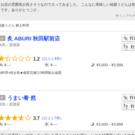
お店の雰囲気が良さそうなので入ってみました。 こんなに美味しい稲庭うどんは
です。ありがとうござ...
by しょうち
稲庭うどん 郷土料理
炙 ABURI 秋田駅前店
4
秋田／居酒屋
1.2
（
口コミ4件
）
¥----
¥----
¥5,000～¥5,999
肉料理×焼き鳥★個室完備◎3時間飲み放題
うまい肴 然
5
秋田／居酒屋
3.7
（
口コミ7件
）
¥----
¥----
¥3,000～¥3,999