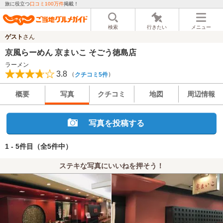
旅に役立つ
口コミ100万件
掲載！
検索
行きたい
メニュー
ゲスト
さん
京風らーめん 京まいこ そごう徳島店
ラーメン
3.8
（
）
クチコミ5件
概要
写真
クチコミ
地図
周辺情報
写真を投稿する
1 - 5件目
（全5件中）
ステキな写真にいいねを押そう！